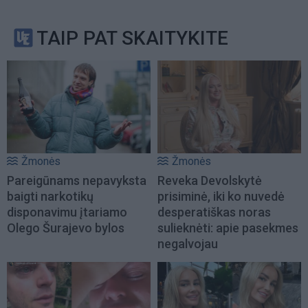
TAIP PAT SKAITYKITE
Žmonės
Žmonės
Pareigūnams nepavyksta
Reveka Devolskytė
baigti narkotikų
prisiminė, iki ko nuvedė
disponavimu įtariamo
desperatiškas noras
Olego Šurajevo bylos
sulieknėti: apie pasekmes
negalvojau