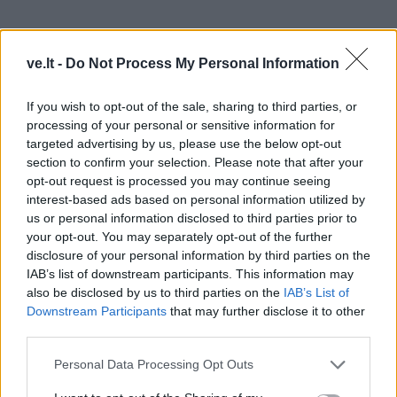
ve.lt -
Do Not Process My Personal Information
If you wish to opt-out of the sale, sharing to third parties, or
processing of your personal or sensitive information for
Daugelis tai suprato kaip cinišką D. Trump pareiškimą
targeted advertising by us, please use the below opt-out
section to confirm your selection. Please note that after your
apie jos požiūrį į sunkią migrantų padėtį, o internete
opt-out request is processed you may continue seeing
kilo visuotinio pasipiktinimo banga.
interest-based ads based on personal information utilized by
us or personal information disclosed to third parties prior to
Tačiau jos atstovė spaudai Stephanie Grisham
your opt-out. You may separately opt-out of the further
suskubo pasakyti, kad „buvusio modelio drabužių
disclosure of your personal information by third parties on the
IAB’s list of downstream participants. This information may
pasirinkime nebuvo jokios paslėptos žinutės“, ir
also be disclosed by us to third parties on the
IAB’s List of
sukritikavo žurnalistus už bandymą iš nieko padaryti
Downstream Participants
that may further disclose it to other
sensaciją.
third parties.
Personal Data Processing Opt Outs
Praėjus kelioms valandoms po to, kai jos striukės
nuotrauka išplito internete, ji jos nenusivilko, o su ta