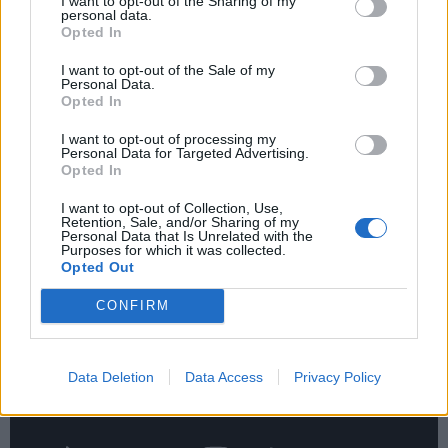
I want to opt-out of the Sharing of my
personal data.
pačia apranga išlipo iš lėktuvo oro pajėgų bazėje netoli
Opted In
Vašingtono ir įsėdo į savo automobilį.
I want to opt-out of the Sale of my
Personal Data.
Tai darydama pirmoji ponia ignoravo visus žurnalistų
Opted In
klausimus.
I want to opt-out of processing my
Personal Data for Targeted Advertising.
JAV prezidentas Donaldas Trumpas vėliau
Opted In
socialiniame tinkle „Twitter“ parašė, kad jo žmonos
I want to opt-out of Collection, Use,
švarkas „nurodo į netikrą naujienų žiniasklaidą“.
Retention, Sale, and/or Sharing of my
Personal Data that Is Unrelated with the
Purposes for which it was collected.
Opted Out
CONFIRM
Data Deletion
Data Access
Privacy Policy