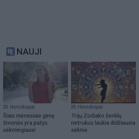
NAUJI
Horoskopai
Horoskopai
Šiais mėnesiais gimę
Trijų Zodiako ženklų
žmonės yra patys
netrukus laukia didžiausia
sėkmingiausi
sėkmė