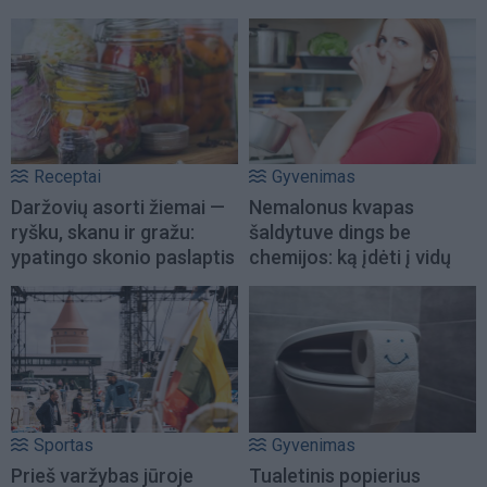
Receptai
Gyvenimas
Daržovių asorti žiemai —
Nemalonus kvapas
ryšku, skanu ir gražu:
šaldytuve dings be
ypatingo skonio paslaptis
chemijos: ką įdėti į vidų
Sportas
Gyvenimas
Prieš varžybas jūroje
Tualetinis popierius