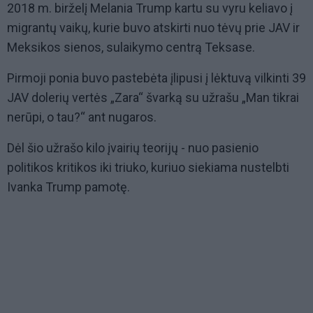
2018 m. birželį Melania Trump kartu su vyru keliavo į
migrantų vaikų, kurie buvo atskirti nuo tėvų prie JAV ir
Meksikos sienos, sulaikymo centrą Teksase.
Pirmoji ponia buvo pastebėta įlipusi į lėktuvą vilkinti 39
JAV dolerių vertės „Zara“ švarką su užrašu „Man tikrai
nerūpi, o tau?“ ant nugaros.
Dėl šio užrašo kilo įvairių teorijų - nuo pasienio
politikos kritikos iki triuko, kuriuo siekiama nustelbti
Ivanka Trump pamotę.