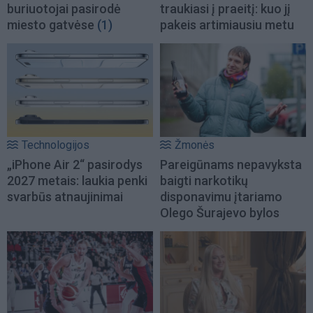
buriuotojai pasirodė
traukiasi į praeitį: kuo jį
miesto gatvėse
(1)
pakeis artimiausiu metu
Technologijos
Žmonės
„iPhone Air 2“ pasirodys
Pareigūnams nepavyksta
2027 metais: laukia penki
baigti narkotikų
svarbūs atnaujinimai
disponavimu įtariamo
Olego Šurajevo bylos