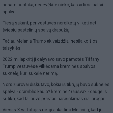
nesate nuotaka, nedėvėkite nieko, kas artima baltai
spalvai.
Tiesą sakant, per vestuves nereikėtų vilkėti net
šviesių pastelinių spalvų drabužių.
Tačiau Melania Trump akivaizdžiai nesilaiko šios
taisyklės.
2022 m. lapkritį ji dalyvavo savo pamotės Tiffany
Trump vestuvėse vilkėdama kreminės spalvos
suknelę, kuri sukėlė nerimą.
Nors žiūrovai diskutavo, kokia iš tikrųjų buvo suknelės
spalva - dramblio kaulo? kreminė? rausva? - daugelis
sutiko, kad tai buvo prastas pasirinkimas šiai progai.
Vienas X vartotojas netgi apkaltino Melaniją, kad ji