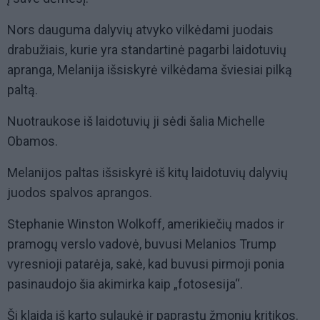
Nors dauguma dalyvių atvyko vilkėdami juodais
drabužiais, kurie yra standartinė pagarbi laidotuvių
apranga, Melanija išsiskyrė vilkėdama šviesiai pilką
paltą.
Nuotraukose iš laidotuvių ji sėdi šalia Michelle
Obamos.
Melanijos paltas išsiskyrė iš kitų laidotuvių dalyvių
juodos spalvos aprangos.
Stephanie Winston Wolkoff, amerikiečių mados ir
pramogų verslo vadovė, buvusi Melanios Trump
vyresnioji patarėja, sakė, kad buvusi pirmoji ponia
pasinaudojo šia akimirka kaip „fotosesija“.
Ši klaida iš karto sulaukė ir paprastų žmonių kritikos.