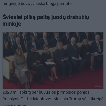
renginyje buvo „visiška bloga pamotė“.
Šviesiai pilką paltą juodų drabužių
minioje
2023 m. lapkritį per buvusios pirmosios ponios
Rosalynn Carter laidotuves Melania Trump vėl atkreipė
į save dėmesį.