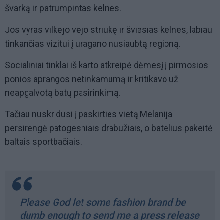
švarką ir patrumpintas kelnes.
Jos vyras vilkėjo vėjo striukę ir šviesias kelnes, labiau
tinkančias vizitui į uragano nusiaubtą regioną.
Socialiniai tinklai iš karto atkreipė dėmesį į pirmosios
ponios aprangos netinkamumą ir kritikavo už
neapgalvotą batų pasirinkimą.
Tačiau nuskridusi į paskirties vietą Melanija
persirengė patogesniais drabužiais, o batelius pakeitė
baltais sportbačiais.
Please God let some fashion brand be
dumb enough to send me a press release