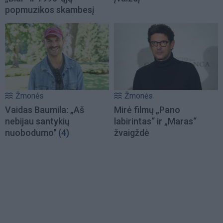
popmuzikos skambesį
Žmonės
Žmonės
Vaidas Baumila: „Aš
Mirė filmų „Pano
nebijau santykių
labirintas“ ir „Maras“
nuobodumo"
(4)
žvaigždė