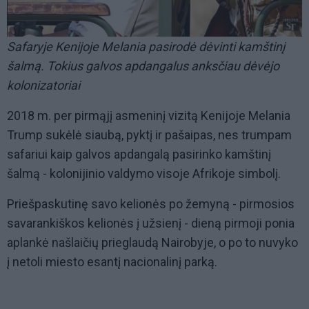
Safaryje Kenijoje Melania pasirodė dėvinti kamštinį
šalmą. Tokius galvos apdangalus anksčiau dėvėjo
kolonizatoriai
2018 m. per pirmąjį asmeninį vizitą Kenijoje Melania
Trump sukėlė siaubą, pyktį ir pašaipas, nes trumpam
safariui kaip galvos apdangalą pasirinko kamštinį
šalmą - kolonijinio valdymo visoje Afrikoje simbolį.
Priešpaskutinę savo kelionės po žemyną - pirmosios
savarankiškos kelionės į užsienį - dieną pirmoji ponia
aplankė našlaičių prieglaudą Nairobyje, o po to nuvyko
į netoli miesto esantį nacionalinį parką.