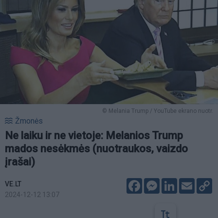
© Melania Trump / YouTube ekrano nuotr.
Žmonės
Ne laiku ir ne vietoje: Melanios Trump
mados nesėkmės (nuotraukos, vaizdo
įrašai)
Facebook
Messenger
LinkedIn
Email
C
VE.LT
L
2024-12-12 13:07