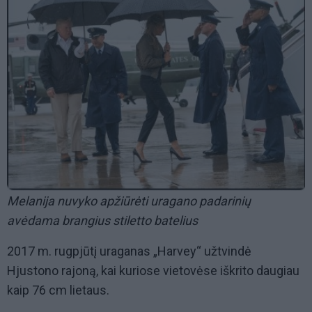
Melanija nuvyko apžiūrėti uragano padarinių
avėdama brangius stiletto batelius
2017 m. rugpjūtį uraganas „Harvey“ užtvindė
Hjustono rajoną, kai kuriose vietovėse iškrito daugiau
kaip 76 cm lietaus.