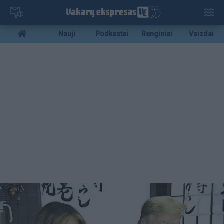
Pereiti
į
pagrindinį
Mobile
Nauji
Podkastai
Renginiai
Vaizdai
turinį
menu
bottom