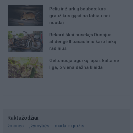
Pelių ir žiurkių baubas: kas
graužikus gąsdina labiau nei
nuodai
Rekordiškai nusekęs Dunojus
atidengė II pasaulinio karo laikų
radinius
Geltonuoja agurkų lapai: kalta ne
liga, o viena dažna klaida
Raktažodžiai
žmonės
įžymybės
mada ir grožis