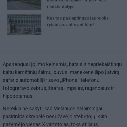
intelekto negalia - ir pietinėje
miesto dalyje
Kas tas paslaptingas jaunuolis,
rytais stovintis ant tilto?
Apsirengusi jojimo kelnėmis, batais ir nepriekaištingu
baltu kamštiniu šalmu, buvusi manekenė įlipo į atvirą
safario automobilį ir savo „iPhone“ telefonu
fotografavo zebrus, žirafas, impalas, raganosius ir
hipopotamus.
Nereikia nė sakyti, kad Melanijos nelaimingai
pasirinkta skrybėlė nesužavėjo stebėtojų. Kaip
pažymėjo vienas X vartotojas, toks stiliaus