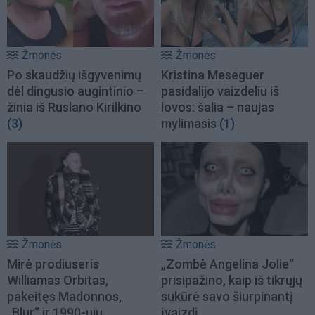
Žmonės
Žmonės
Po skaudžių išgyvenimų
Kristina Meseguer
dėl dingusio augintinio –
pasidalijo vaizdeliu iš
žinia iš Ruslano Kirilkino
lovos: šalia – naujas
(3)
mylimasis
(1)
Žmonės
Žmonės
Mirė prodiuseris
„Zombė Angelina Jolie“
Williamas Orbitas,
prisipažino, kaip iš tikrųjų
pakeitęs Madonnos,
sukūrė savo šiurpinantį
„Blur“ ir 1990-ųjų
įvaizdį