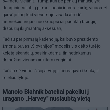
54 metų Melania Trump, kuri be penkių minučių yra
Jungtinių Valstijų pirmoji ponia ir antrą kartą, visuomet
garsėjo tuo, kad viešumoje visada atrodė
nepriekaištingai - nuo kruopščiai parinktų brangių
drabužių iki įmantrių aksesuarų.
Tačiau per pirmąją kadenciją, kai buvo prezidento
žmona, buvęs „Slovanijos“ modelis vis dėlto turėjo
keletą skandalų, pasirinkdama itin netinkamus
drabužius vienam ar kitam renginiui.
Tačiau nė vienu iš šių atvejų ji nereagavo į kritiką ir
mieliau tylėjo.
Manolo Blahnik bateliai pakeliui į
uragano „Harvey“ nusiaubtą vietą