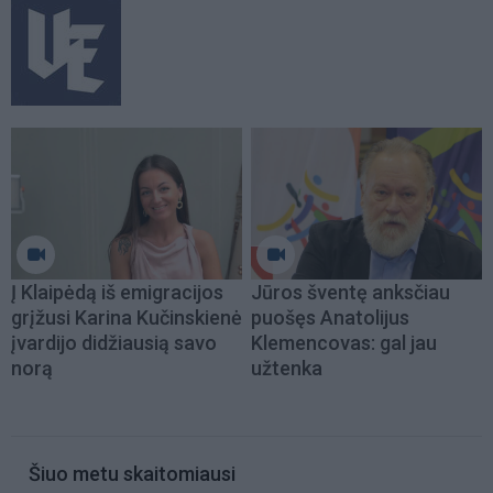
Į Klaipėdą iš emigracijos
Jūros šventę anksčiau
grįžusi Karina Kučinskienė
puošęs Anatolijus
įvardijo didžiausią savo
Klemencovas: gal jau
norą
užtenka
Šiuo metu skaitomiausi