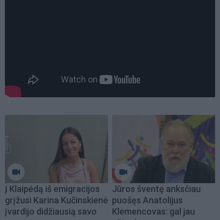
Į Klaipėdą iš emigracijos
Jūros šventę anksčiau
grįžusi Karina Kučinskienė
puošęs Anatolijus
įvardijo didžiausią savo
Klemencovas: gal jau