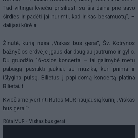
Tad viltingai kviečiu prisiliesti su šia daina prie savo
širdies ir padėti jai nurimti, kad ir kas bekamuotų“, –
dalijasi
kūrėja
.
Žinutė, kurią neša „Viskas bus gerai“, Šv. Kotrynos
bažnyčios erdvėje įgaus dar daugiau jautrumo ir gylio.
Du gruodžio 16-osios koncertai – tai galimybė metų
pabaigą pasitikti jaukiai, su muzika, kuri priima ir
išlygina pulsą.
Bilietus į papildomą koncertą platina
Bilietai.lt.
Kviečiame įvertinti Rūtos MUR naujausią kūrinį „Viskas
bus gerai“:
Rūta MUR - Viskas bus gerai