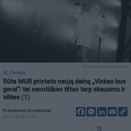
© Asmeninio archyvo nuotr.
Žmonės
Rūta MUR pristato naują dainą „Viskas bus
gerai“: tai savotiškas tiltas tarp skausmo ir
vilties
(1)
Facebook
Messenger
LinkedIn
Email
C
Pranešimas žiniasklaidai
L
2025-12-08 13:25