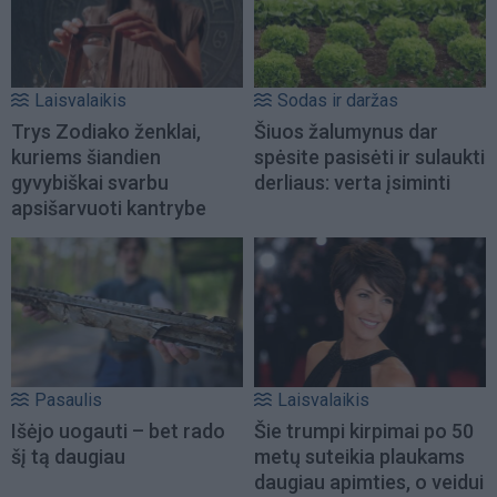
Laisvalaikis
Sodas ir daržas
Trys Zodiako ženklai,
Šiuos žalumynus dar
kuriems šiandien
spėsite pasisėti ir sulaukti
gyvybiškai svarbu
derliaus: verta įsiminti
apsišarvuoti kantrybe
Pasaulis
Laisvalaikis
Išėjo uogauti – bet rado
Šie trumpi kirpimai po 50
šį tą daugiau
metų suteikia plaukams
daugiau apimties, o veidui