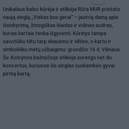
Unikalaus balso kūrėja ir atlikėja Rūta MUR pristato
naują singlą „Viskas bus gerai“ – jautrią dainą apie
išsiskyrimą, žmogiškas klaidas ir vidines audras,
kurias kartais tenka išgyventi. Kūrinys tampa
savotišku tiltu tarp skausmo ir vilties, o kartu ir
simbolišku metų užbaigimu: gruodžio 16 d. Vilniaus
Šv. Kotrynos bažnyčioje atlikėja surengs net du
koncertus, kuriuose šis singlas suskambės gyvai
pirmą kartą.