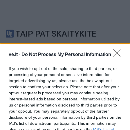
TAIP PAT SKAITYKITE
ve.lt -
Do Not Process My Personal Information
If you wish to opt-out of the sale, sharing to third parties, or
processing of your personal or sensitive information for
targeted advertising by us, please use the below opt-out
Žmonės
Žmonės
section to confirm your selection. Please note that after your
opt-out request is processed you may continue seeing
Pareigūnams nepavyksta
Reveka Devolskytė
interest-based ads based on personal information utilized by
baigti narkotikų
prisiminė, iki ko nuvedė
us or personal information disclosed to third parties prior to
disponavimu įtariamo
desperatiškas noras
your opt-out. You may separately opt-out of the further
Olego Šurajevo bylos
sulieknėti: apie pasekmes
disclosure of your personal information by third parties on the
negalvojau
IAB’s list of downstream participants. This information may
also be disclosed by us to third parties on the
IAB’s List of