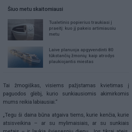
Šiuo metu skaitomiausi
Tualetinis popierius traukiasi į
praeitį: kuo jį pakeis artimiausiu
metu
Laive planuoja apgyvendinti 80
tūkstančių žmonių: kaip atrodys
plaukiojantis miestas
Tai žmogiškas, visiems pažįstamas kvietimas į
paguodos glėbį, kurio sunkiausiomis akimirkomis
mums reikia labiausiai.“
„Tegu ši daina būna atgaiva tiems, kurie kenčia, kurie
atsisveikina – ar su mylimaisiais, ar su sunkiais
metais – ir laukia šviesesnių dienų. Jos tikrai ateis.