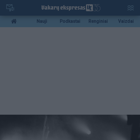
Pereiti
į
pagrindinį
Mobile
Nauji
Podkastai
Renginiai
Vaizdai
turinį
menu
bottom