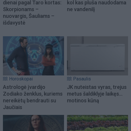
dienai pagal Taro kortas:
kol kas pluša naudodama
Skorpionams –
ne vandenilį
nuovargis, Šauliams –
išdavystė
Horoskopai
Pasaulis
Astrologė įvardijo
JK nuteistas vyras, trejus
Zodiako ženklus, kuriems
metus šaldiklyje laikęs...
nereikėtų bendrauti su
motinos kūną
Jaučiais