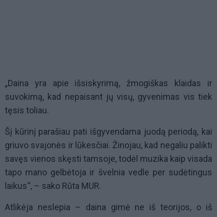
„Daina yra apie išsiskyrimą, žmogiškas klaidas ir
suvokimą, kad nepaisant jų visų, gyvenimas vis tiek
tęsis toliau.
Šį kūrinį parašiau pati išgyvendama juodą periodą, kai
griuvo svajonės ir lūkesčiai. Žinojau, kad negaliu palikti
savęs vienos skęsti tamsoje, todėl muzika kaip visada
tapo mano gelbėtoja ir švelnia vedle per sudėtingus
laikus“, – sako Rūta
MUR
.
Atlikėja neslepia – daina gimė ne iš teorijos, o iš