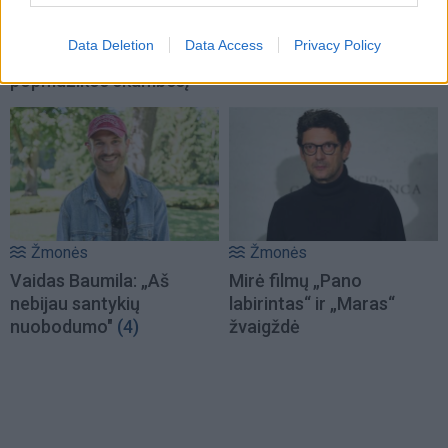
Williamas Orbitas,
prisipažino, kaip iš tikrųjų
pakeitęs Madonnos,
sukūrė savo šiurpinantį
Data Deletion
Data Access
Privacy Policy
„Blur“ ir 1990-ųjų
įvaizdį
popmuzikos skambesį
Žmonės
Žmonės
Vaidas Baumila: „Aš
Mirė filmų „Pano
nebijau santykių
labirintas“ ir „Maras“
nuobodumo"
(4)
žvaigždė