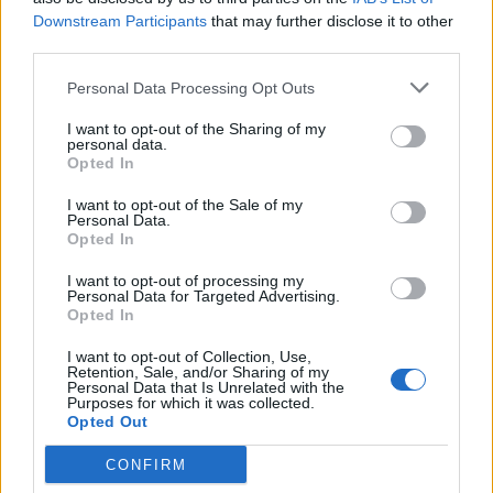
Downstream Participants
that may further disclose it to other
third parties.
Personal Data Processing Opt Outs
I want to opt-out of the Sharing of my
personal data.
Žmonės
Žmonės
Opted In
Po skaudžių išgyvenimų
Kristina Meseguer
I want to opt-out of the Sale of my
dėl dingusio augintinio –
pasidalijo vaizdeliu iš
Personal Data.
žinia iš Ruslano Kirilkino
lovos: šalia – naujas
Opted In
(3)
mylimasis
(1)
I want to opt-out of processing my
Personal Data for Targeted Advertising.
Opted In
I want to opt-out of Collection, Use,
Retention, Sale, and/or Sharing of my
Personal Data that Is Unrelated with the
Purposes for which it was collected.
Opted Out
Žmonės
Žmonės
CONFIRM
Mirė prodiuseris
„Zombė Angelina Jolie“