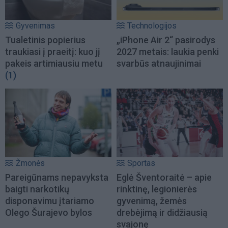
Gyvenimas
Technologijos
Tualetinis popierius
„iPhone Air 2“ pasirodys
traukiasi į praeitį: kuo jį
2027 metais: laukia penki
pakeis artimiausiu metu
svarbūs atnaujinimai
(1)
Žmonės
Sportas
Pareigūnams nepavyksta
Eglė Šventoraitė – apie
baigti narkotikų
rinktinę, legionierės
disponavimu įtariamo
gyvenimą, žemės
Olego Šurajevo bylos
drebėjimą ir didžiausią
svajonę