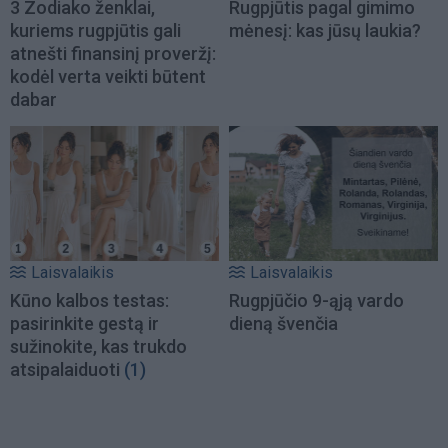
3 Zodiako ženklai,
Rugpjūtis pagal gimimo
kuriems rugpjūtis gali
mėnesį: kas jūsų laukia?
atnešti finansinį proveržį:
kodėl verta veikti būtent
dabar
Laisvalaikis
Laisvalaikis
Kūno kalbos testas:
Rugpjūčio 9-ąją vardo
pasirinkite gestą ir
dieną švenčia
sužinokite, kas trukdo
atsipalaiduoti
(1)