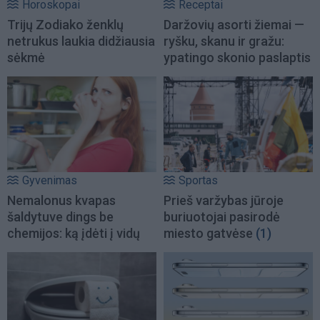
Horoskopai
Receptai
Trijų Zodiako ženklų
Daržovių asorti žiemai —
netrukus laukia didžiausia
ryšku, skanu ir gražu:
sėkmė
ypatingo skonio paslaptis
Gyvenimas
Sportas
Nemalonus kvapas
Prieš varžybas jūroje
šaldytuve dings be
buriuotojai pasirodė
chemijos: ką įdėti į vidų
miesto gatvėse
(1)