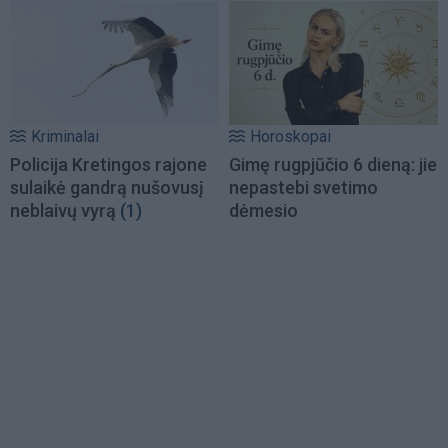
Kriminalai
Horoskopai
Policija Kretingos rajone
Gimę rugpjūčio 6 dieną: jie
sulaikė gandrą nušovusį
nepastebi svetimo
neblaivų vyrą
(1)
dėmesio