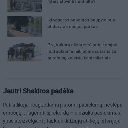
rytais stovintis ant tilto?
Iki vasaros pabaigos paupyje bus
atidarytas naujas parkas
Po „Vakarų ekspreso“ publikacijos
nutraukiama milijoninė sutartis su
autobusų keleivių kontrolieriais
Jautri Shakiros padėka
Pati atlikėja, reaguodama į istorinį pasiekimą, neslėpė
emocijų: „Pagerinti šį rekordą – didžiulis pasiekimas,
ypač atsižvelgiant į tai, kiek didžiųjų atlikėjų istorijoje