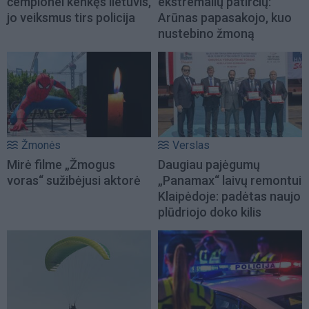
čempionei kenkęs lietuvis,
ekstremalių patirčių:
jo veiksmus tirs policija
Arūnas papasakojo, kuo
nustebino žmoną
Žmonės
Verslas
Mirė filme „Žmogus
Daugiau pajėgumų
voras“ sužibėjusi aktorė
„Panamax“ laivų remontui
Klaipėdoje: padėtas naujo
plūdriojo doko kilis