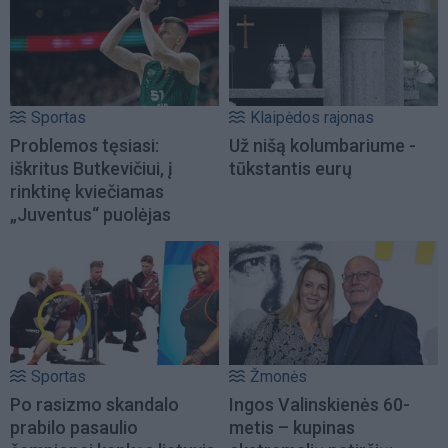
Sportas
Klaipėdos rajonas
Problemos tęsiasi:
Už nišą kolumbariume -
iškritus Butkevičiui, į
tūkstantis eurų
rinktinę kviečiamas
„Juventus“ puolėjas
Sportas
Žmonės
Po rasizmo skandalo
Ingos Valinskienės 60-
prabilo pasaulio
metis – kupinas