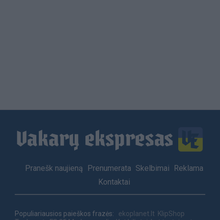
Load
More
Footer
Pranešk naujieną
Prenumerata
Skelbimai
Reklama
menu
Kontaktai
Populiariausios paieškos frazės:
ekoplanet.lt
KlipShop