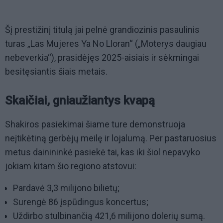
Šį prestižinį titulą jai pelnė grandiozinis pasaulinis
turas „Las Mujeres Ya No Lloran“ („Moterys daugiau
nebeverkia“), prasidėjęs 2025-aisiais ir sėkmingai
besitęsiantis šiais metais.
Skaičiai, gniaužiantys kvapą
Shakiros pasiekimai šiame ture demonstruoja
neįtikėtiną gerbėjų meilę ir lojalumą. Per pastaruosius
metus dainininkė pasiekė tai, kas iki šiol nepavyko
jokiam kitam šio regiono atstovui:
Pardavė 3,3 milijono bilietų;
Surengė 86 įspūdingus koncertus;
Uždirbo stulbinančią 421,6 milijono dolerių sumą.