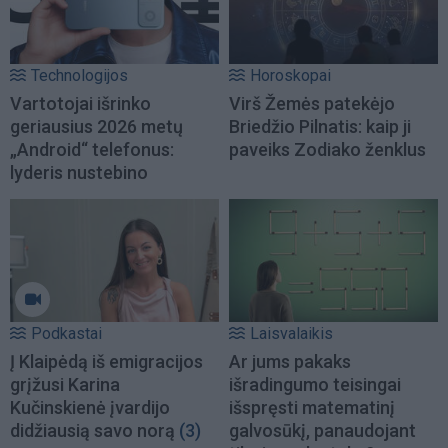
Technologijos
Horoskopai
Vartotojai išrinko
Virš Žemės patekėjo
geriausius 2026 metų
Briedžio Pilnatis: kaip ji
„Android“ telefonus:
paveiks Zodiako ženklus
lyderis nustebino
Podkastai
Laisvalaikis
Į Klaipėdą iš emigracijos
Ar jums pakaks
grįžusi Karina
išradingumo teisingai
Kučinskienė įvardijo
išspręsti matematinį
didžiausią savo norą
(3)
galvosūkį, panaudojant