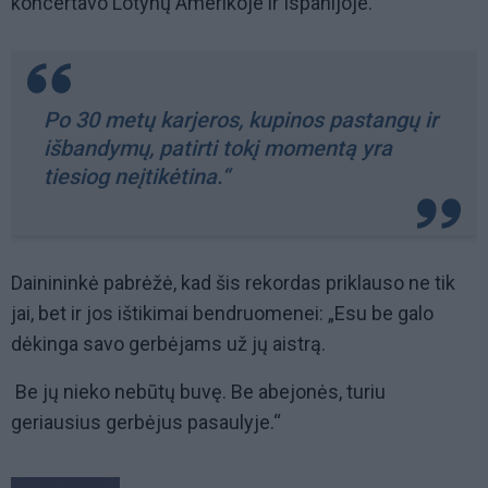
koncertavo Lotynų Amerikoje ir Ispanijoje.
Po 30 metų karjeros, kupinos pastangų ir
išbandymų, patirti tokį momentą yra
tiesiog neįtikėtina.“
Dainininkė pabrėžė, kad šis rekordas priklauso ne tik
jai, bet ir jos ištikimai bendruomenei: „Esu be galo
dėkinga savo gerbėjams už jų aistrą.
Be jų nieko nebūtų buvę. Be abejonės, turiu
geriausius gerbėjus pasaulyje.“