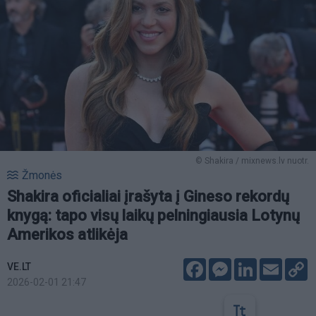
© Shakira / mixnews.lv nuotr.
Žmonės
Shakira oficialiai įrašyta į Gineso rekordų
knygą: tapo visų laikų pelningiausia Lotynų
Amerikos atlikėja
Facebook
Messenger
LinkedIn
Email
C
VE.LT
L
2026-02-01 21:47