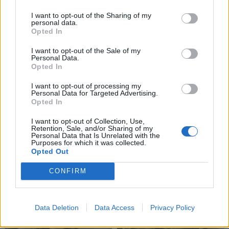
I want to opt-out of the Sharing of my
TAIP PAT SKAITYKITE
personal data.
Opted In
I want to opt-out of the Sale of my
Personal Data.
Opted In
I want to opt-out of processing my
Personal Data for Targeted Advertising.
Opted In
Žmonės
Žmonės
I want to opt-out of Collection, Use,
Ingos Valinskienės 60-
Mirė filme „Žmogus
Retention, Sale, and/or Sharing of my
Personal Data that Is Unrelated with the
metis – kupinas
voras“ sužibėjusi aktorė
Purposes for which it was collected.
ekstremalių patirčių:
Opted Out
Arūnas papasakojo, kuo
CONFIRM
nustebino žmoną
Data Deletion
Data Access
Privacy Policy