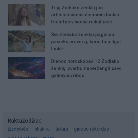
Trijų Zodiako ženklų jau
artimiausiomis dienomis laukia
triumfas visuose reikaluose
Šie Zodiako ženklai pagaliau
pasieks proveržį, kurio taip ilgai
laukė
Dienos horoskopas 12 Zodiako
ženklų: svarbu neperžengti savo
galimybių ribos
Raktažodžiai
įžymybės
shakira
šakira
gineso rekordas