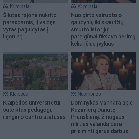
Kriminalai
Kriminalai
Šilutės rajone nukrito
Nuo girto vairuotojo
parasparnis, jį valdęs
gaudynių iki skaudžių
vyras paguldytas į
smurto istorijų:
ligoninę
pareigūnai fiksavo nerimą
keliančius įvykius
Klaipėda
Nuomonės
Klaipėdos universitetui
Dominykas Vanhara apie
suteiktas pedagogų
Kazimierą Danutę
rengimo centro statusas
Prunskienę: žmogaus
mirties valandą dera
prisiminti gerus darbus