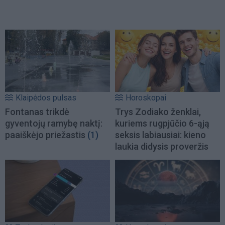
Klaipėdos pulsas
Horoskopai
Fontanas trikdė
Trys Zodiako ženklai,
gyventojų ramybę naktį:
kuriems rugpjūčio 6-ąją
paaiškėjo priežastis
(1)
seksis labiausiai: kieno
laukia didysis proveržis