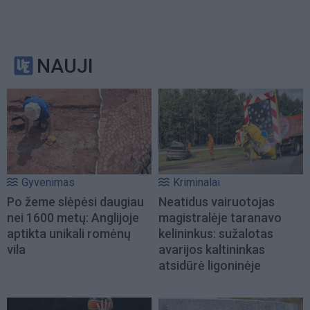
NAUJI
Gyvenimas
Kriminalai
Po žeme slėpėsi daugiau
Neatidus vairuotojas
nei 1600 metų: Anglijoje
magistralėje taranavo
aptikta unikali romėnų
kelininkus: sužalotas
vila
avarijos kaltininkas
atsidūrė ligoninėje