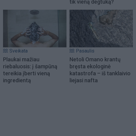
tik vieną degtuką?
Sveikata
Pasaulis
Plaukai mažiau
Netoli Omano krantų
riebaluosis: į šampūną
bręsta ekologinė
tereikia įberti vieną
katastrofa – iš tanklaivio
ingredientą
liejasi nafta