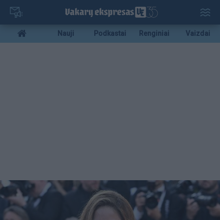
Pereiti
į
pagrindinį
Mobile
Nauji
Podkastai
Renginiai
Vaizdai
turinį
menu
bottom