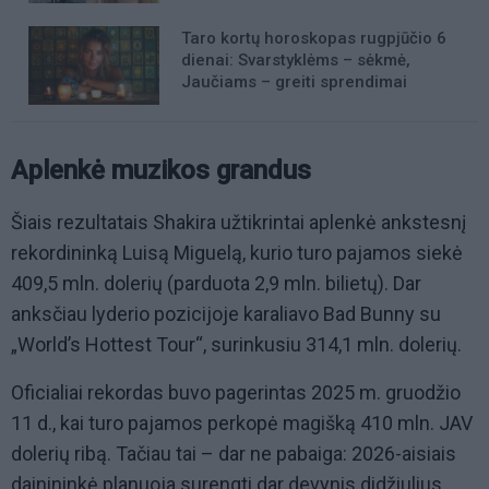
Taro kortų horoskopas rugpjūčio 6
dienai: Svarstyklėms – sėkmė,
Jaučiams – greiti sprendimai
Aplenkė muzikos grandus
Šiais rezultatais Shakira užtikrintai aplenkė ankstesnį
rekordininką Luisą Miguelą, kurio turo pajamos siekė
409,5 mln. dolerių (parduota 2,9 mln. bilietų). Dar
anksčiau lyderio pozicijoje karaliavo Bad Bunny su
„World’s Hottest Tour“, surinkusiu 314,1 mln. dolerių.
Oficialiai rekordas buvo pagerintas 2025 m. gruodžio
11 d., kai turo pajamos perkopė magišką 410 mln. JAV
dolerių ribą. Tačiau tai – dar ne pabaiga: 2026-aisiais
dainininkė planuoja surengti dar devynis didžiulius