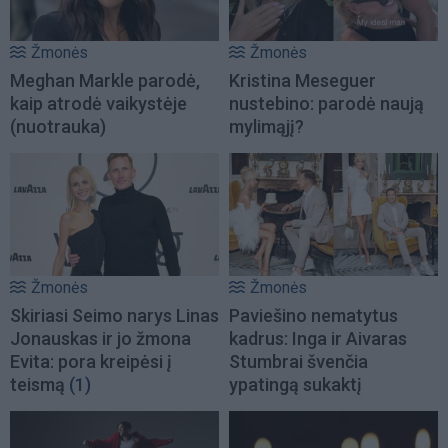
Žmonės
Žmonės
Meghan Markle parodė,
Kristina Meseguer
kaip atrodė vaikystėje
nustebino: parodė naują
(nuotrauka)
mylimąjį?
Žmonės
Žmonės
Skiriasi Seimo narys Linas
Paviešino nematytus
Jonauskas ir jo žmona
kadrus: Inga ir Aivaras
Evita: pora kreipėsi į
Stumbrai švenčia
teismą
(1)
ypatingą sukaktį