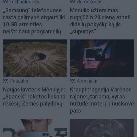
Technologijos
Horoskopai
„Samsung“ telefonuose
Mėnulio užtemimas
rasta galimybė atgauti iki
rugpjūčio 28 dieną atneš
10 GB atminties
didelių pokyčių: ką jis
neištrinant programėlių
„supurtys“
Pasaulis
Kriminalai
Naujas krateris Mėnulyje:
Kraupi tragedija Varėnos
„SpaceX“ raketos liekana
rajone: įtariama, vyras
rėžėsi į Žemės palydovą
nužudė moterį ir nusišovė
pats