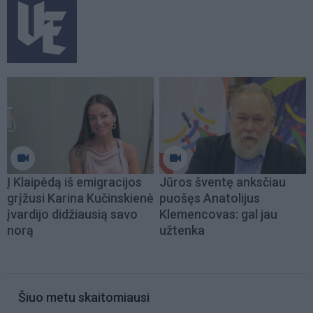
Į Klaipėdą iš emigracijos
Jūros šventę anksčiau
grįžusi Karina Kučinskienė
puošęs Anatolijus
įvardijo didžiausią savo
Klemencovas: gal jau
norą
užtenka
Šiuo metu skaitomiausi