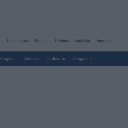
Desktop
Prenumerata
Skelbimai
Reklama
Kontaktai
Prisijungti
menu
top
Renginiai
Galerijos
Podkastai
Daugiau