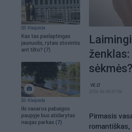
Klaipėda
Laimingi
Kas tas paslaptingas
jaunuolis, rytais stovintis
ant tilto?
(7)
ženklas:
sėkmės
VE.LT
2026-06-05 07:06
Klaipėda
Iki vasaros pabaigos
Pirmasis vasa
paupyje bus atidarytas
naujas parkas
(7)
romantiškas, 