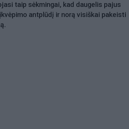
iojasi taip sėkmingai, kad daugelis pajus
įkvėpimo antplūdį ir norą visiškai pakeisti
mą.