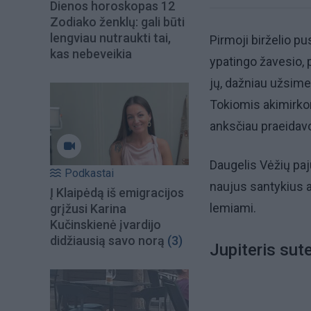
Dienos horoskopas 12
Zodiako ženklų: gali būti
lengviau nutraukti tai,
Pirmoji birželio pu
kas nebeveikia
ypatingo žavesio, 
jų, dažniau užsim
Tokiomis akimirko
anksčiau praeidavo 
Daugelis Vėžių pajus
Podkastai
naujus santykius ar
Į Klaipėdą iš emigracijos
lemiami.
grįžusi Karina
Kučinskienė įvardijo
didžiausią savo norą
(3)
Jupiteris sut