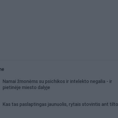
me
Namai žmonėms su psichikos ir intelekto negalia - ir
pietinėje miesto dalyje
Kas tas paslaptingas jaunuolis, rytais stovintis ant tilt