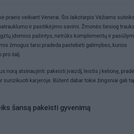
sė praeis veikiant Venerai. Šis laikotarpis Vėžiams suteik
patrauklumo ir pasitikėjimo savimi. Žmonės tiesiog trauks
egztų įdomios pažintys, netrūks komplementų ir pasiūlym
mis žmogus tarsi pradeda pastebėti galimybes, kurios
pro šalį.
 norą atsinaujinti: pakeisti įvaizdį, leistis į kelionę, pradė
 surizikuoti karjeroje. Būtent dabar tokie žingsniai gali ta
eiks šansą pakeisti gyvenimą