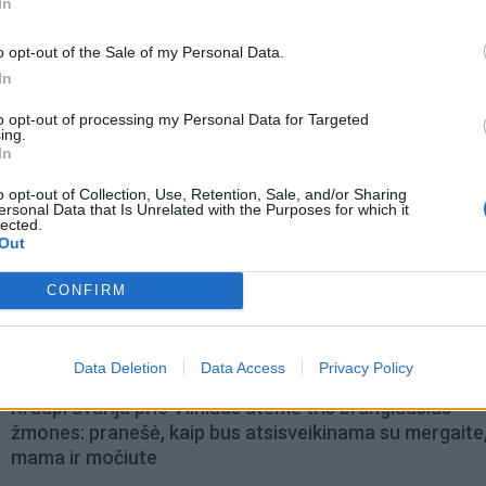
In
o opt-out of the Sale of my Personal Data.
In
to opt-out of processing my Personal Data for Targeted
ing.
In
o opt-out of Collection, Use, Retention, Sale, and/or Sharing
ersonal Data that Is Unrelated with the Purposes for which it
lected.
Out
omiausi
CONFIRM
Aiškiaregės pranašystė: numatė katastrofišką karo
pabaigą Ukrainoje
Data Deletion
Data Access
Privacy Policy
Kraupi avarija prie Vilniaus atėmė tris brangiausius
žmones: pranešė, kaip bus atsisveikinama su mergaite,
mama ir močiute