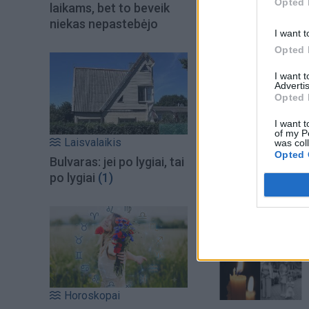
Opted 
laikams, bet to beveik
niekas nepastebėjo
I want t
Opted 
I want 
Advertis
Opted 
I want t
of my P
Laisvalaikis
was col
Opted 
Bulvaras: jei po lygiai, tai
Šiuo metu skait
po lygiai
(1)
Horoskopai