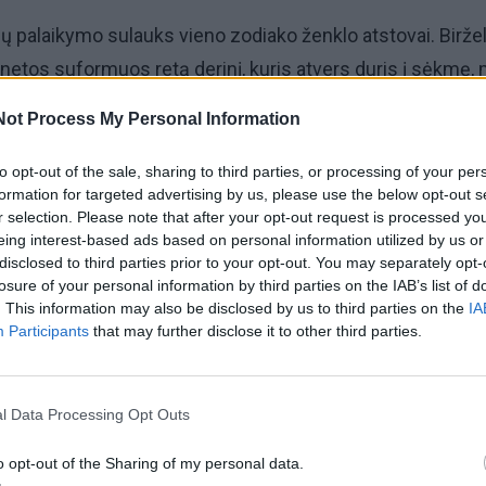
ų palaikymo sulauks vieno zodiako ženklo atstovai. Biržel
anetos suformuos retą derinį, kuris atvers duris į sėkmę, 
o dovanas. Venera bus atsakinga už jausmus, patrauklumą 
Not Process My Personal Information
ris atneš didžiulę sėkmę bei augimą, o Uranas sugebės 
ykių eigą.
to opt-out of the sale, sharing to third parties, or processing of your per
formation for targeted advertising by us, please use the below opt-out s
r selection. Please note that after your opt-out request is processed y
grindiniai birželio favoritai
eing interest-based ads based on personal information utilized by us or
disclosed to third parties prior to your opt-out. You may separately opt-
losure of your personal information by third parties on the IAB’s list of
sio laimingaisiais astrologai įvardija Vėžio ženklo atstov
. This information may also be disclosed by us to third parties on the
IA
e atsidurs Venera ir Jupiteris – planetos, kurios tradicišk
Participants
that may further disclose it to other third parties.
jimu, laime ir norų išsipildymu.
l Data Processing Opt Outs
o opt-out of the Sharing of my personal data.