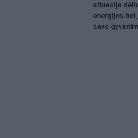
situacija dėl
energijos bei 
savo gyveni