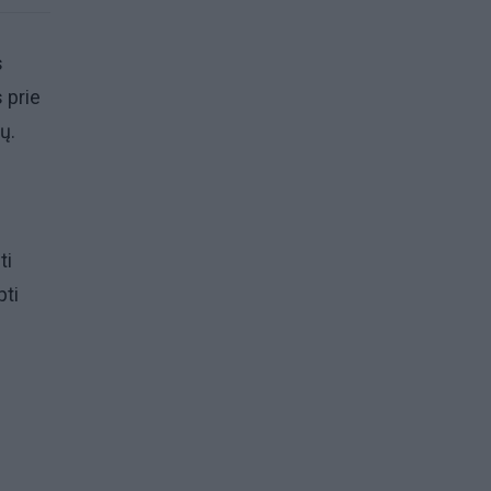
s
 prie
ų.
ti
pti