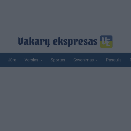
Jūra
Sportas
Pasaulis
Verslas
Gyvenimas