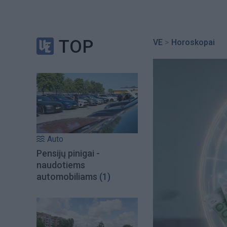
TOP
VE
>
Horoskopai
Auto
Pensijų pinigai -
naudotiems
automobiliams
(1)