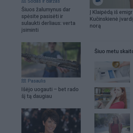
Sodas ir daržas
Šiuos žalumynus dar
Į Klaipėdą iš emigr
spėsite pasisėti ir
Kučinskienė įvardi
sulaukti derliaus: verta
norą
įsiminti
Šiuo metu skait
Pasaulis
Išėjo uogauti – bet rado
šį tą daugiau