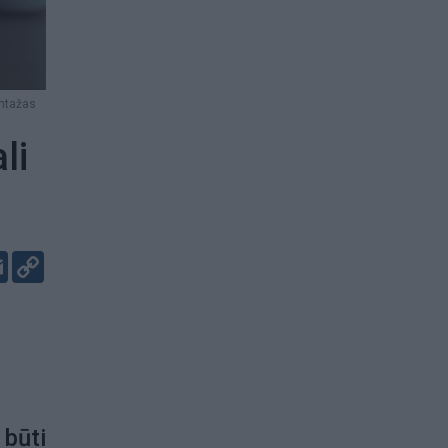
ontažas
li
er
kedIn
Email
Copy
Link
 būti