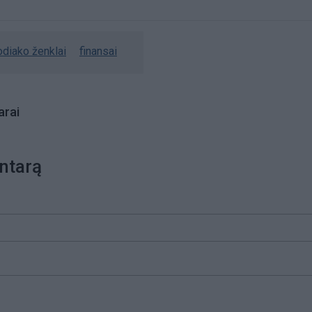
odiako ženklai
finansai
rai
ntarą