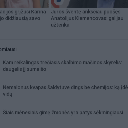
acijos grįžusi Karina
Jūros šventę anksčiau puošęs
jo didžiausią savo
Anatolijus Klemencovas: gal jau
užtenka
omiausi
Kam reikalingas trečiasis skalbimo mašinos skyrelis:
daugelis jį sumaišo
Nemalonus kvapas šaldytuve dings be chemijos: ką įdėt
vidų
Šiais mėnesiais gimę žmonės yra patys sėkmingiausi