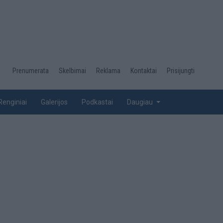
Desktop
Prenumerata
Skelbimai
Reklama
Kontaktai
Prisijungti
menu
top
Renginiai
Galerijos
Podkastai
Daugiau