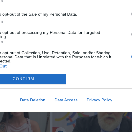
i atrasti naujų pajamų šaltinių ar sulaukti netikėtų pasiūl
In
 jiems gali būti itin naudinga.
o opt-out of the Sale of my Personal Data.
In
ali pajusti didesnį stabilumą. Nors šio ženklo žmonės ret
to opt-out of processing my Personal Data for Targeted
tent nuoseklus darbas dabar gali pradėti duoti aiškių rezult
ing.
In
ai gali spręstis ramiau, o kai kurie Ožiaragiai pagaliau leis
o opt-out of Collection, Use, Retention, Sale, and/or Sharing
tsipalaiduoti.
ersonal Data that Is Unrelated with the Purposes for which it
lected.
Out
CONFIRM
Data Deletion
Data Access
Privacy Policy