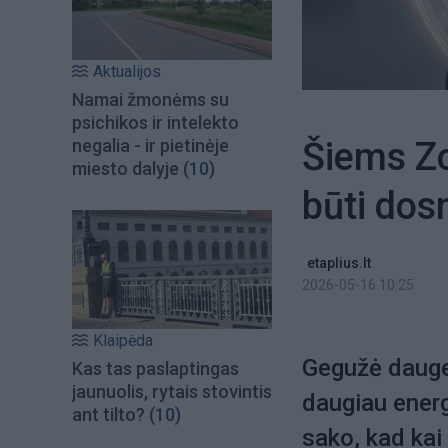
Aktualijos
Namai žmonėms su
psichikos ir intelekto
Šiems Z
negalia - ir pietinėje
miesto dalyje
(10)
būti dos
etaplius.lt
2026-05-16 10:25
Klaipėda
Gegužė daugel
Kas tas paslaptingas
jaunuolis, rytais stovintis
daugiau energi
ant tilto?
(10)
sako, kad kai