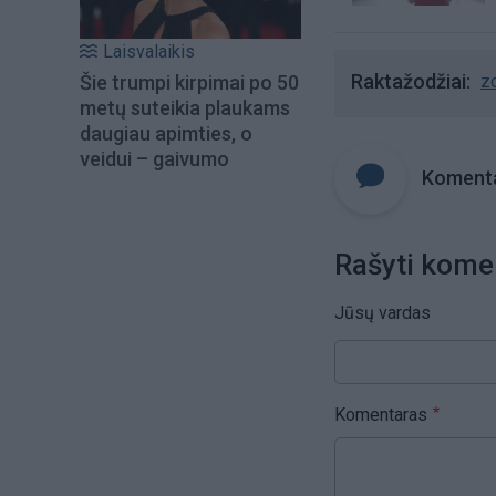
Laisvalaikis
Raktažodžiai
z
Šie trumpi kirpimai po 50
metų suteikia plaukams
daugiau apimties, o
veidui – gaivumo
Komenta
Rašyti kome
Jūsų vardas
Komentaras