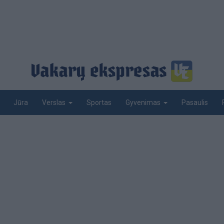
Jūra
Sportas
Pasaulis
Verslas
Gyvenimas