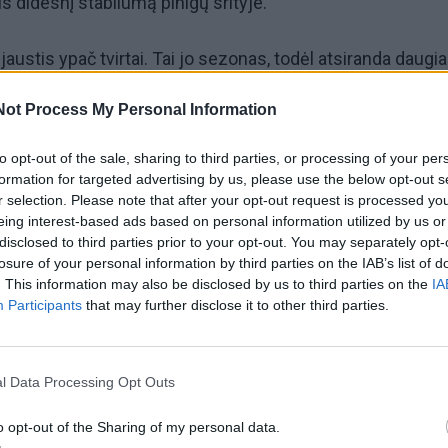
jus didesnį stabilumą pinigų srityje.
jaustis ypač tvirtai. Tai jo sezonas, todėl atsiranda daugi
, aiškumo ir motyvacijos. Finansiniai reikalai gali judėti į p
Not Process My Personal Information
ai. Galimi naudingi pasiūlymai, sėkmingi pirkiniai ar net
s. Svarbiausia – nebijoti pasinaudoti progomis, kurios
to opt-out of the sale, sharing to third parties, or processing of your per
formation for targeted advertising by us, please use the below opt-out s
ikėtai.
r selection. Please note that after your opt-out request is processed y
eing interest-based ads based on personal information utilized by us or
atnešti daugiau pripažinimo, o kartu – ir finansinės naudo
disclosed to third parties prior to your opt-out. You may separately opt-
losure of your personal information by third parties on the IAB’s list of
anksčiau atrodė nepastebėtos, pagaliau gali pradėti atsipir
. This information may also be disclosed by us to third parties on the
IA
ta drąsiau parodyti savo gebėjimus ir nebijoti būti matom
Participants
that may further disclose it to other third parties.
itikėjimas savimi atveria daugiausia durų.
l Data Processing Opt Outs
ė gali būti permainų mėnuo. Finansinė sėkmė čia dažnia
iktinumą, o per ryžtą priimti svarbius sprendimus. Kai kuri
o opt-out of the Sharing of my personal data.