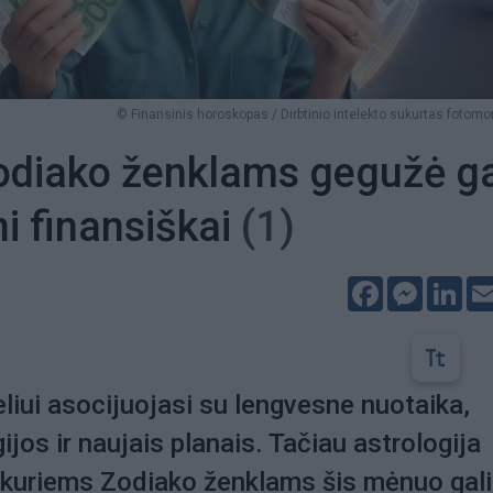
© Finansinis horoskopas / Dirbtinio intelekto sukurtas fotom
odiako ženklams gegužė ga
ni finansiškai
(1)
Facebook
Messeng
Lin
iui asocijuojasi su lengvesne nuotaika,
jos ir naujais planais. Tačiau astrologija
 kuriems Zodiako ženklams šis mėnuo gali