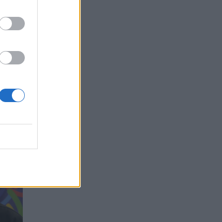
ymų.
ai
atų.
 sau