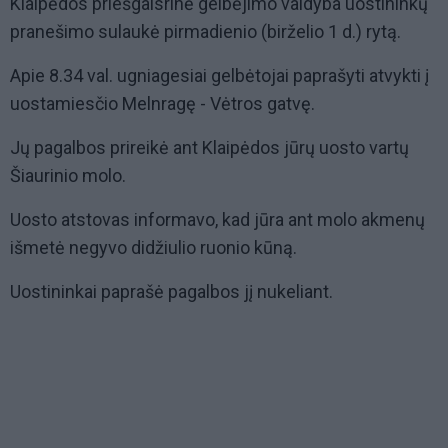
Klaipėdos priešgaisrinė gelbėjimo valdyba uostininkų
pranešimo sulaukė pirmadienio (birželio 1 d.) rytą.
Apie 8.34 val. ugniagesiai gelbėtojai paprašyti atvykti į
uostamiesčio Melnragę - Vėtros gatvę.
Jų pagalbos prireikė ant Klaipėdos jūrų uosto vartų
Šiaurinio molo.
Uosto atstovas informavo, kad jūra ant molo akmenų
išmetė negyvo didžiulio ruonio kūną.
Uostininkai paprašė pagalbos jį nukeliant.