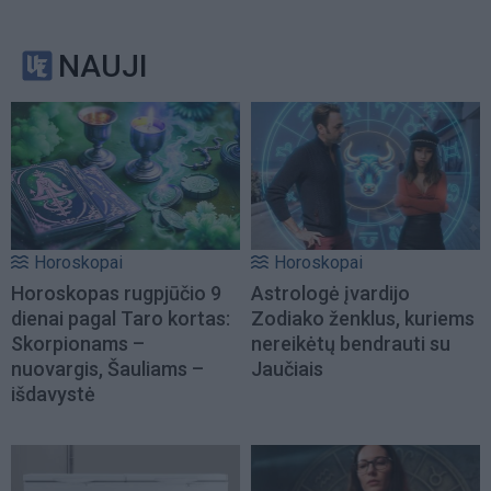
NAUJI
Horoskopai
Horoskopai
Horoskopas rugpjūčio 9
Astrologė įvardijo
dienai pagal Taro kortas:
Zodiako ženklus, kuriems
Skorpionams –
nereikėtų bendrauti su
nuovargis, Šauliams –
Jaučiais
išdavystė