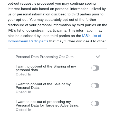
Baltijos jūrą perplaukęs
Laivas „Raketa“ šiemet į
opt-out request is processed you may continue seeing
lenkų plaukikas įsirašė į
Nidą neplauks
(12)
interest-based ads based on personal information utilized by
istoriją
(1)
us or personal information disclosed to third parties prior to
your opt-out. You may separately opt-out of the further
disclosure of your personal information by third parties on the
IAB’s list of downstream participants. This information may
also be disclosed by us to third parties on the
IAB’s List of
Downstream Participants
that may further disclose it to other
third parties.
Jūra
Jūra
Personal Data Processing Opt Outs
Miesto centre - nauja
Prieš finalinę dieną
I want to opt-out of the Sharing of my
jachtų prieplauka
(4)
„Kuršių marių regatoje“
personal data.
Opted In
įtampa – aukščiausiame
taške: lyderius skiria vos
I want to opt-out of the Sale of my
taškas
Personal Data.
Opted In
I want to opt-out of processing my
Personal Data for Targeted Advertising.
Opted In