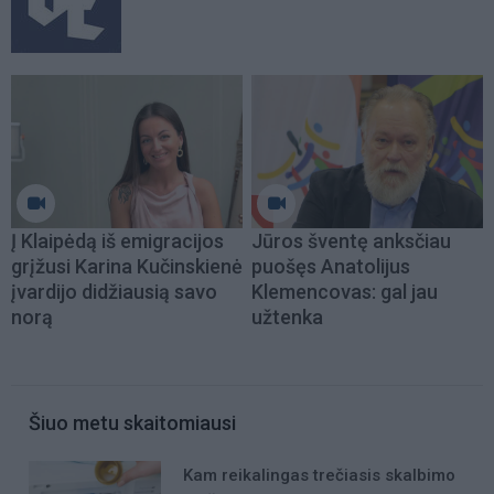
Į Klaipėdą iš emigracijos
Jūros šventę anksčiau
grįžusi Karina Kučinskienė
puošęs Anatolijus
įvardijo didžiausią savo
Klemencovas: gal jau
norą
užtenka
Šiuo metu skaitomiausi
Kam reikalingas trečiasis skalbimo