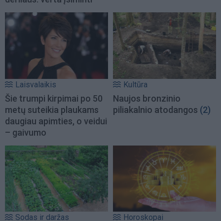
Laisvalaikis
Kultūra
Šie trumpi kirpimai po 50
Naujos bronzinio
metų suteikia plaukams
piliakalnio atodangos
(2)
daugiau apimties, o veidui
– gaivumo
Sodas ir daržas
Horoskopai