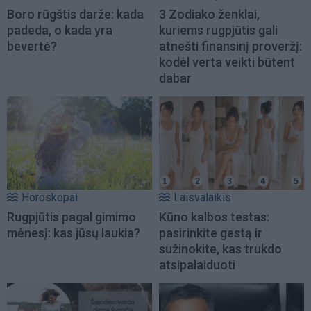
Boro rūgštis darže: kada
3 Zodiako ženklai,
padeda, o kada yra
kuriems rugpjūtis gali
bevertė?
atnešti finansinį proveržį:
kodėl verta veikti būtent
dabar
Horoskopai
Laisvalaikis
Rugpjūtis pagal gimimo
Kūno kalbos testas:
mėnesį: kas jūsų laukia?
pasirinkite gestą ir
sužinokite, kas trukdo
atsipalaiduoti