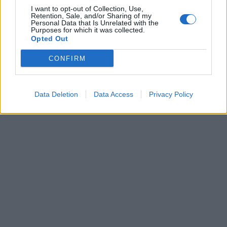
I want to opt-out of Collection, Use,
Retention, Sale, and/or Sharing of my
Personal Data that Is Unrelated with the
Purposes for which it was collected.
Jūra
Jūra
Opted Out
„Kuršių marių regatos“
Ateities projektai
lenktynių distancijoje –
Klaipėdos uoste virsta
CONFIRM
artima kova ir įtemptos
realybe
situacijos
Data Deletion
Data Access
Privacy Policy