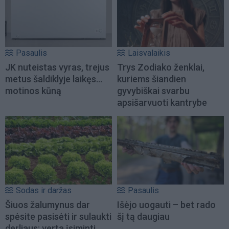
Pasaulis
Laisvalaikis
JK nuteistas vyras, trejus
Trys Zodiako ženklai,
metus šaldiklyje laikęs...
kuriems šiandien
motinos kūną
gyvybiškai svarbu
apsišarvuoti kantrybe
Sodas ir daržas
Pasaulis
Šiuos žalumynus dar
Išėjo uogauti – bet rado
spėsite pasisėti ir sulaukti
šį tą daugiau
derliaus: verta įsiminti