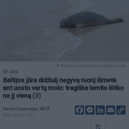
© Asociatyvi Lietuvos jūrų muziejaus nuotr.
Jūra
Baltijos jūra didžiulį negyvą ruonį išmetė
ant uosto vartų molo: tragiška lemtis ištiko
ne jį vieną
(3)
Facebook
Messenger
LinkedIn
Email
C
,
Darius Čiužauskas
VE.LT
L
2026-06-02 12:57