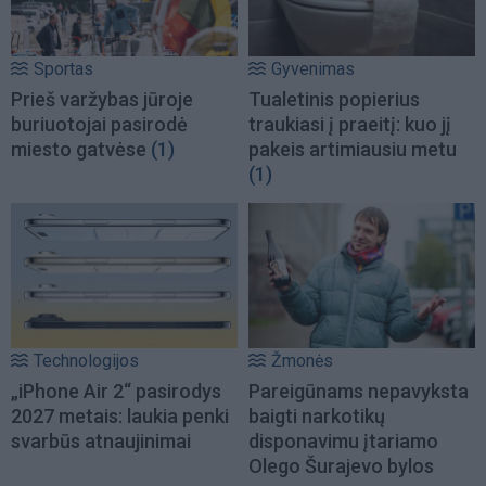
Sportas
Gyvenimas
Prieš varžybas jūroje
Tualetinis popierius
buriuotojai pasirodė
traukiasi į praeitį: kuo jį
miesto gatvėse
(1)
pakeis artimiausiu metu
(1)
Technologijos
Žmonės
„iPhone Air 2“ pasirodys
Pareigūnams nepavyksta
2027 metais: laukia penki
baigti narkotikų
svarbūs atnaujinimai
disponavimu įtariamo
Olego Šurajevo bylos