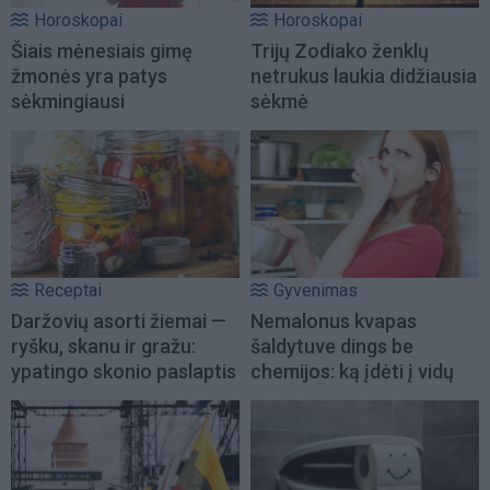
Horoskopai
Horoskopai
Šiais mėnesiais gimę
Trijų Zodiako ženklų
žmonės yra patys
netrukus laukia didžiausia
sėkmingiausi
sėkmė
Receptai
Gyvenimas
Daržovių asorti žiemai —
Nemalonus kvapas
ryšku, skanu ir gražu:
šaldytuve dings be
ypatingo skonio paslaptis
chemijos: ką įdėti į vidų