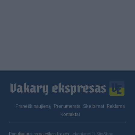
Load
More
Footer
Pranešk naujieną
Prenumerata
Skelbimai
Reklama
menu
Kontaktai
Populiariausios paieškos frazės:
ekoplanet.lt
KlipShop