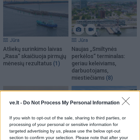
Jūra
Jūra
Atliekų surinkimo laivas
Naujas „Smiltynės
„Rasa“ skaičiuoja pirmųjų
perkėlos“ terminalas:
mėnesių rezultatus
(1)
geriau keleiviams,
darbuotojams,
miestiečiams
(8)
ve.lt -
Do Not Process My Personal Information
If you wish to opt-out of the sale, sharing to third parties, or
processing of your personal or sensitive information for
targeted advertising by us, please use the below opt-out
Jūra
Jūra
section to confirm your selection. Please note that after your