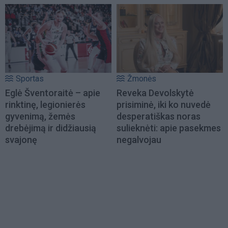
Sportas
Žmonės
Eglė Šventoraitė – apie
Reveka Devolskytė
rinktinę, legionierės
prisiminė, iki ko nuvedė
gyvenimą, žemės
desperatiškas noras
drebėjimą ir didžiausią
sulieknėti: apie pasekmes
svajonę
negalvojau