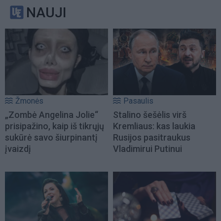
NAUJI
Žmonės
Pasaulis
„Zombė Angelina Jolie“
Stalino šešėlis virš
prisipažino, kaip iš tikrųjų
Kremliaus: kas laukia
sukūrė savo šiurpinantį
Rusijos pasitraukus
įvaizdį
Vladimirui Putinui