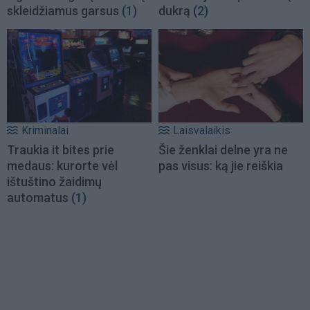
skleidžiamus garsus
(1)
dukrą
(2)
Kriminalai
Laisvalaikis
Traukia it bites prie
Šie ženklai delne yra ne
medaus: kurorte vėl
pas visus: ką jie reiškia
ištuštino žaidimų
automatus
(1)