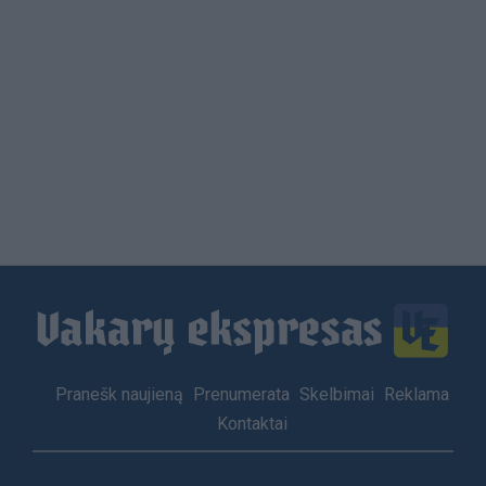
Load
More
Footer
Pranešk naujieną
Prenumerata
Skelbimai
Reklama
menu
Kontaktai