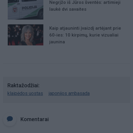
Negrįžo iš Jūros šventės: artimieji
laukė dvi savaites
Kaip atjauninti įvaizdį artėjant prie
60-ies: 10 kirpimų, kurie vizualiai
jaunina
Raktažodžiai
klaipėdos uostas
japonijos ambasada
Komentarai