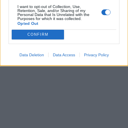
I want to opt-out of Collection, Use,
Jūra
Jūra
Retention, Sale, and/or Sharing of my
Personal Data that Is Unrelated with the
„Kuršių marių regatos“
Ateities projektai
Purposes for which it was collected.
lenktynių distancijoje –
Klaipėdos uoste virsta
Opted Out
artima kova ir įtemptos
realybe
CONFIRM
situacijos
Data Deletion
Data Access
Privacy Policy