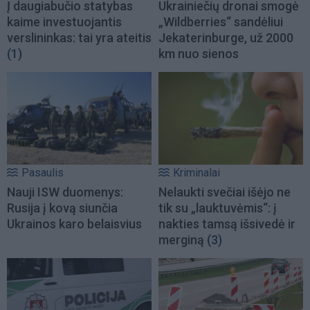
Į daugiabučio statybas
Ukrainiečių dronai smogė
kaime investuojantis
„Wildberries“ sandėliui
verslininkas: tai yra ateitis
Jekaterinburge, už 2000
(1)
km nuo sienos
Pasaulis
Kriminalai
Nauji ISW duomenys:
Nelaukti svečiai išėjo ne
Rusija į kovą siunčia
tik su „lauktuvėmis“: į
Ukrainos karo belaisvius
nakties tamsą išsivedė ir
merginą
(3)