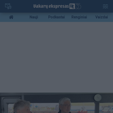
Pereiti
į
pagrindinį
Mobile
Nauji
Podkastai
Renginiai
Vaizdai
turinį
menu
bottom