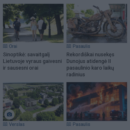
Orai
Pasaulis
Sinoptikė: savaitgalį
Rekordiškai nusekęs
Lietuvoje vyraus gaivesni
Dunojus atidengė II
ir sausesni orai
pasaulinio karo laikų
radinius
Verslas
Pasaulis