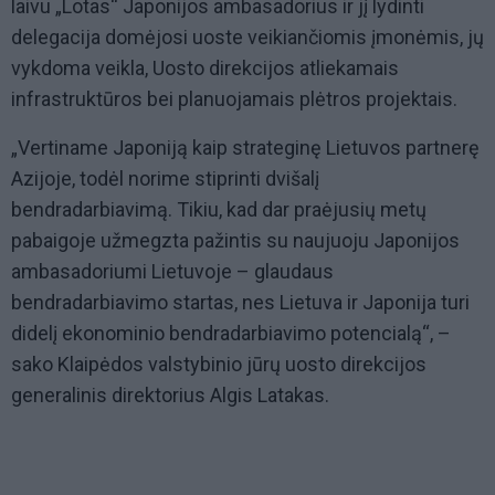
laivu „Lotas“ Japonijos ambasadorius ir jį lydinti
delegacija domėjosi
uoste veikiančiomis įmonėmis, jų
vykdoma veikla, Uosto direkcijos atliekamais
infrastruktūros bei planuojamais plėtros projektais.
„Vertiname Japoniją kaip strateginę Lietuvos partnerę
Azijoje, todėl norime stiprinti dvišalį
bendradarbiavimą. Tikiu, kad dar praėjusių metų
pabaigoje užmegzta pažintis su naujuoju Japonijos
ambasadoriumi Lietuvoje – glaudaus
bendradarbiavimo startas, nes Lietuva ir Japonija turi
didelį ekonominio bendradarbiavimo potencialą“, –
sako Klaipėdos valstybinio jūrų uosto direkcijos
generalinis direktorius Algis Latakas.