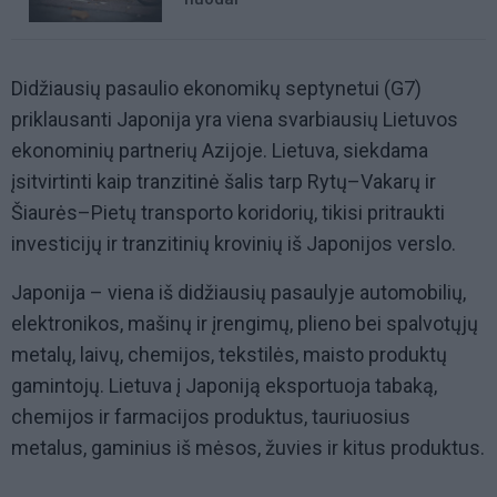
Didžiausių pasaulio ekonomikų septynetui (G7)
priklausanti Japonija yra viena svarbiausių Lietuvos
ekonominių partnerių Azijoje. Lietuva, siekdama
įsitvirtinti kaip tranzitinė šalis tarp Rytų–Vakarų ir
Šiaurės–Pietų transporto koridorių, tikisi pritraukti
investicijų ir tranzitinių krovinių iš Japonijos verslo.
Japonija – viena iš didžiausių pasaulyje automobilių,
elektronikos, mašinų ir įrengimų, plieno bei spalvotųjų
metalų, laivų, chemijos, tekstilės, maisto produktų
gamintojų. Lietuva į Japoniją eksportuoja tabaką,
chemijos ir farmacijos produktus, tauriuosius
metalus, gaminius iš mėsos, žuvies ir kitus produktus.