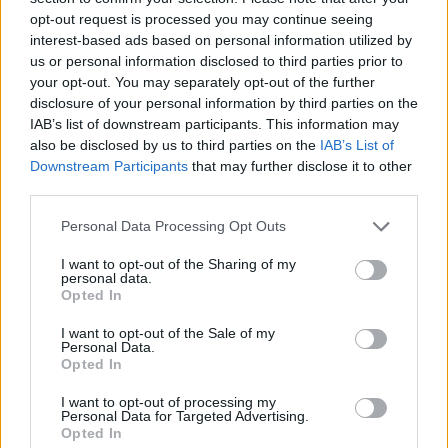
istoriją
(1)
opt-out request is processed you may continue seeing
interest-based ads based on personal information utilized by
us or personal information disclosed to third parties prior to
your opt-out. You may separately opt-out of the further
disclosure of your personal information by third parties on the
IAB’s list of downstream participants. This information may
also be disclosed by us to third parties on the
IAB’s List of
Downstream Participants
that may further disclose it to other
Jūra
Jūra
third parties.
Miesto centre - nauja
Prieš finalinę dieną
Personal Data Processing Opt Outs
jachtų prieplauka
(4)
„Kuršių marių regatoje“
įtampa – aukščiausiame
I want to opt-out of the Sharing of my
personal data.
taške: lyderius skiria vos
Opted In
taškas
I want to opt-out of the Sale of my
Personal Data.
Opted In
I want to opt-out of processing my
Personal Data for Targeted Advertising.
Opted In