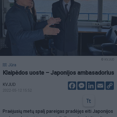
© KVJUD
Jūra
Klaipėdos uoste – Japonijos ambasadorius
Facebook
Messenger
LinkedIn
Email
C
KVJUD
L
2022-05-12 15:52
Praėjusių metų spalį pareigas pradėjęs eiti Japonijos