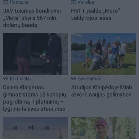
Pasaulis
Verslas
JAV teismas bendrovei
FNTT įšaldė „Mere“
„Meta“ skyrė 567 mln.
valdytojos lėšas
dolerių baudą
Kriminalai
Gyvenimas
Dviem Klaipėdos
Studijos Klaipėdoje Miah
gimnazistams už kanapių
atvėrė naujas galimybes
pagrobimą ir platinimą –
lygtinis laisvės atėmimas