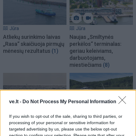
Jūra
Jūra
Atliekų surinkimo laivas
Naujas „Smiltynės
„Rasa“ skaičiuoja pirmųjų
perkėlos“ terminalas:
mėnesių rezultatus
(1)
geriau keleiviams,
darbuotojams,
miestiečiams
(8)
ve.lt -
Do Not Process My Personal Information
If you wish to opt-out of the sale, sharing to third parties, or
Jūra
Jūra
processing of your personal or sensitive information for
Baltijos jūrą perplaukęs
Laivas „Raketa“ šiemet į
targeted advertising by us, please use the below opt-out
lenkų plaukikas įsirašė į
Nidą neplauks
(12)
section to confirm your selection. Please note that after your