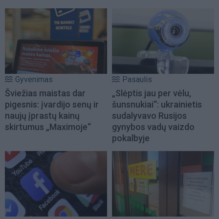
Gyvenimas
Pasaulis
Šviežias maistas dar
„Slėptis jau per vėlu,
pigesnis: įvardijo senų ir
šunsnukiai“: ukrainietis
naujų įprastų kainų
sudalyvavo Rusijos
skirtumus „Maximoje“
gynybos vadų vaizdo
pokalbyje