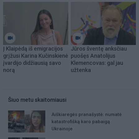
Į Klaipėdą iš emigracijos
Jūros šventę anksčiau
grįžusi Karina Kučinskienė
puošęs Anatolijus
įvardijo didžiausią savo
Klemencovas: gal jau
norą
užtenka
Šiuo metu skaitomiausi
Aiškiaregės pranašystė: numatė
katastrofišką karo pabaigą
Ukrainoje