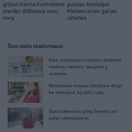
grįžusi Karina Kučinskienė
puošęs Anatolijus
įvardijo didžiausią savo
Klemencovas: gal jau
norą
užtenka
Šiuo metu skaitomiausi
Kam reikalingas trečiasis skalbimo
mašinos skyrelis: daugelis jį
sumaišo
Nemalonus kvapas šaldytuve dings
be chemijos: ką įdėti į vidų
Šiais mėnesiais gimę žmonės yra
patys sėkmingiausi