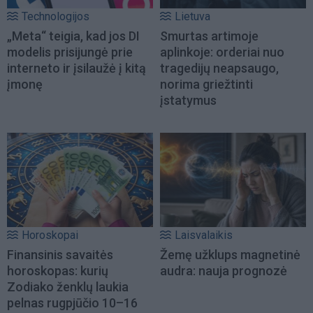
Technologijos
Lietuva
„Meta“ teigia, kad jos DI
Smurtas artimoje
modelis prisijungė prie
aplinkoje: orderiai nuo
interneto ir įsilaužė į kitą
tragedijų neapsaugo,
įmonę
norima griežtinti
įstatymus
Horoskopai
Laisvalaikis
Finansinis savaitės
Žemę užklups magnetinė
horoskopas: kurių
audra: nauja prognozė
Zodiako ženklų laukia
pelnas rugpjūčio 10–16