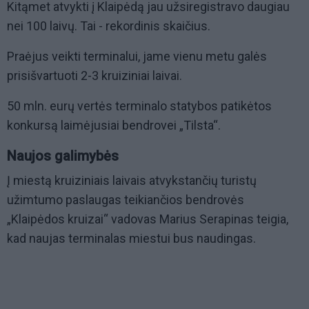
Kitąmet atvykti į Klaipėdą jau užsiregistravo daugiau
nei 100 laivų. Tai - rekordinis skaičius.
Praėjus veikti terminalui, jame vienu metu galės
prisišvartuoti 2-3 kruiziniai laivai.
50 mln. eurų vertės terminalo statybos patikėtos
konkursą laimėjusiai bendrovei „Tilsta“.
Naujos galimybės
Į miestą kruiziniais laivais atvykstančių turistų
užimtumo paslaugas teikiančios bendrovės
„Klaipėdos kruizai“ vadovas Marius Serapinas teigia,
kad naujas terminalas miestui bus naudingas.