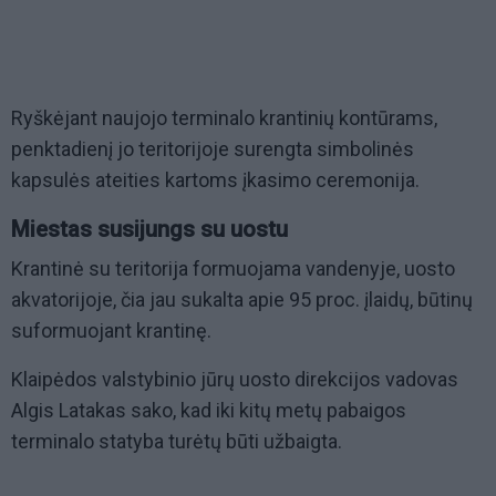
Ryškėjant naujojo terminalo krantinių kontūrams,
penktadienį jo teritorijoje surengta simbolinės
kapsulės ateities kartoms įkasimo ceremonija.
Miestas susijungs su uostu
Krantinė su teritorija formuojama vandenyje, uosto
akvatorijoje, čia jau sukalta apie 95 proc. įlaidų, būtinų
suformuojant krantinę.
Klaipėdos valstybinio jūrų uosto direkcijos vadovas
Algis Latakas sako, kad iki kitų metų pabaigos
terminalo statyba turėtų būti užbaigta.