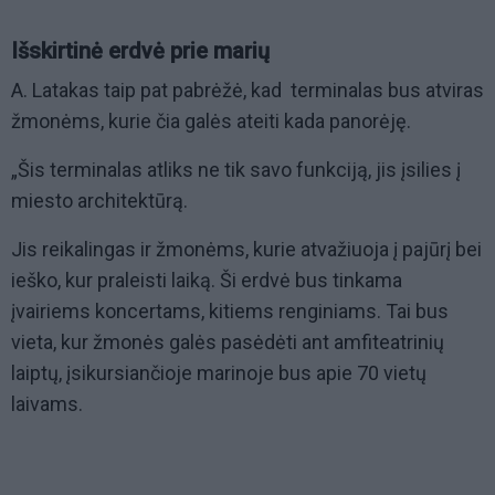
Išskirtinė erdvė prie marių
A. Latakas taip pat pabrėžė, kad terminalas bus atviras
žmonėms, kurie čia galės ateiti kada panorėję.
„Šis terminalas atliks ne tik savo funkciją, jis įsilies į
miesto architektūrą.
Jis reikalingas ir žmonėms, kurie atvažiuoja į pajūrį bei
ieško, kur praleisti laiką. Ši erdvė bus tinkama
įvairiems koncertams, kitiems renginiams. Tai bus
vieta, kur žmonės galės pasėdėti ant amfiteatrinių
laiptų, įsikursiančioje marinoje bus apie 70 vietų
laivams.