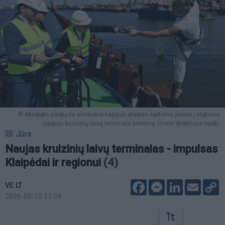
© Akrobato perduota simbolinė kapsulė ateities kartoms įkasta į statomo
naujojo kruizinių laivų terminalo krantinę. Uosto direkcijos nuotr.
Jūra
Naujas kruizinių laivų terminalas - impulsas
Klaipėdai ir regionui
(4)
Facebook
Messenger
LinkedIn
Email
C
VE.LT
L
2026-05-15 13:59