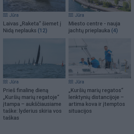
Jūra
Jūra
Laivas „Raketa“ šiemet į
Miesto centre - nauja
Nidą neplauks
(12)
jachtų prieplauka
(4)
Jūra
Jūra
Prieš finalinę dieną
„Kuršių marių regatos“
„Kuršių marių regatoje“
lenktynių distancijoje –
įtampa – aukščiausiame
artima kova ir įtemptos
taške: lyderius skiria vos
situacijos
taškas