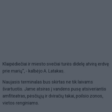
Klaipėdiečiai ir miesto svečiai turės didelę atvirą erdvę
prie marių“, - kalbėjo A. Latakas.
Naujasis terminalas bus skirtas ne tik laivams
švartuotis. Jame atsiras į vandens pusę atsiveriantis
amfiteatras, pėsčiųjų ir dviračių takai, poilsio zonos,
vietos renginiams.