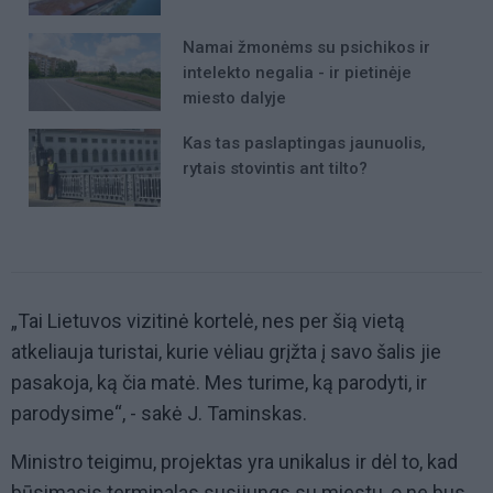
Namai žmonėms su psichikos ir
intelekto negalia - ir pietinėje
miesto dalyje
Kas tas paslaptingas jaunuolis,
rytais stovintis ant tilto?
„Tai Lietuvos vizitinė kortelė, nes per šią vietą
atkeliauja turistai, kurie vėliau grįžta į savo šalis jie
pasakoja, ką čia matė. Mes turime, ką parodyti, ir
parodysime“, - sakė J. Taminskas.
Ministro teigimu, projektas yra unikalus ir dėl to, kad
būsimasis terminalas susijungs su miestu, o ne bus