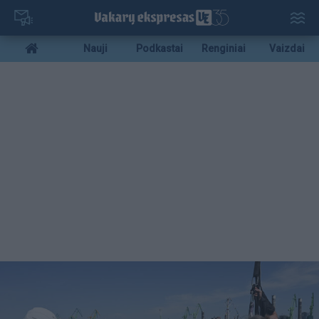
Pereiti
į
pagrindinį
Mobile
Nauji
Podkastai
Renginiai
Vaizdai
turinį
menu
bottom