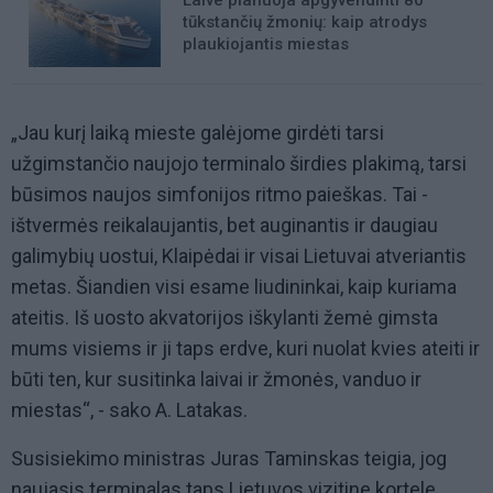
Laive planuoja apgyvendinti 80
tūkstančių žmonių: kaip atrodys
plaukiojantis miestas
„Jau kurį laiką mieste galėjome girdėti tarsi
užgimstančio naujojo terminalo širdies plakimą, tarsi
būsimos naujos simfonijos ritmo paieškas. Tai -
ištvermės reikalaujantis, bet auginantis ir daugiau
galimybių uostui, Klaipėdai ir visai Lietuvai atveriantis
metas. Šiandien visi esame liudininkai, kaip kuriama
ateitis. Iš uosto akvatorijos iškylanti žemė gimsta
mums visiems ir ji taps erdve, kuri nuolat kvies ateiti ir
būti ten, kur susitinka laivai ir žmonės, vanduo ir
miestas“, - sako A. Latakas.
Susisiekimo ministras Juras Taminskas teigia, jog
naujasis terminalas taps Lietuvos vizitine kortele.