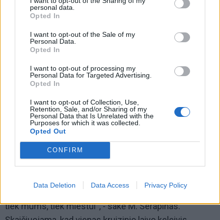
I want to opt-out of the Sharing of my
personal data.
Opted In
I want to opt-out of the Sale of my
Personal Data.
Opted In
I want to opt-out of processing my
Personal Data for Targeted Advertising.
Opted In
I want to opt-out of Collection, Use,
„Vežėjai gali investuoti į geresnius autobusus, nes tie,
Retention, Sale, and/or Sharing of my
Personal Data that Is Unrelated with the
kurie turės kokybiškesnį transportą, galės užsidirbti
Purposes for which it was collected.
Opted Out
daugiau pinigų“, - teigia M. Serapinas.
CONFIRM
Jo manymu, papildomas veiklas gali generuoti ir
miesto siekis gerinti turizmui skirtą infrastruktūrą.
Data Deletion
Data Access
Privacy Policy
„Turistų bus daugiau, žiūrėsime, kaip seksis tvarkytis
tiek mums, tiek miestui“, - sakė M. Serapinas.
Skaičiuojama, kad vienas kruizinio laivo keleivis