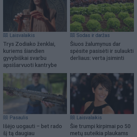
Laisvalaikis
Sodas ir daržas
Trys Zodiako ženklai,
Šiuos žalumynus dar
kuriems šiandien
spėsite pasisėti ir sulaukti
gyvybiškai svarbu
derliaus: verta įsiminti
apsišarvuoti kantrybe
Pasaulis
Laisvalaikis
Išėjo uogauti – bet rado
Šie trumpi kirpimai po 50
šį tą daugiau
metų suteikia plaukams