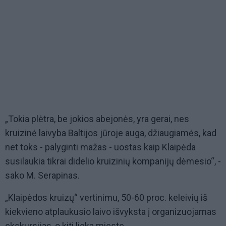
„Tokia plėtra, be jokios abejonės, yra gerai, nes
kruizinė laivyba Baltijos jūroje auga, džiaugiamės, kad
net toks - palyginti mažas - uostas kaip Klaipėda
susilaukia tikrai didelio kruizinių kompanijų dėmesio“, -
sako M. Serapinas.
„Klaipėdos kruizų“ vertinimu, 50-60 proc. keleivių iš
kiekvieno atplaukusio laivo išvyksta į organizuojamas
ekskursijas, o kiti lieka mieste.