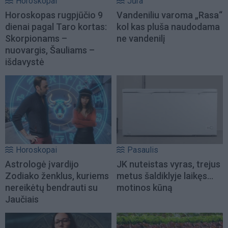
Horoskopai
Jūra
Horoskopas rugpjūčio 9
Vandeniliu varoma „Rasa“
dienai pagal Taro kortas:
kol kas pluša naudodama
Skorpionams –
ne vandenilį
nuovargis, Šauliams –
išdavystė
Horoskopai
Pasaulis
Astrologė įvardijo
JK nuteistas vyras, trejus
Zodiako ženklus, kuriems
metus šaldiklyje laikęs...
nereikėtų bendrauti su
motinos kūną
Jaučiais