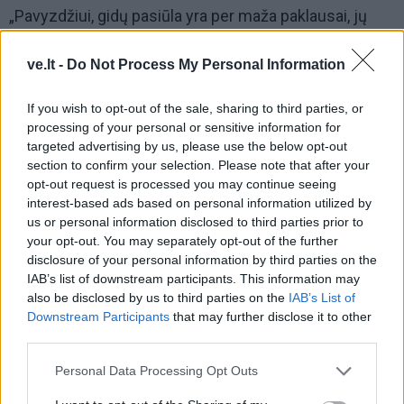
„Pavyzdžiui, gidų pasiūla yra per maža paklausai, jų
akivaizdžiai trūksta, mes net kviečiamės juos iš Kauno
ve.lt -
Do Not Process My Personal Information
ir Vilniaus.
Kita vertus, tai yra galimybė vietiniams žmonėms -
If you wish to opt-out of the sale, sharing to third parties, or
processing of your personal or sensitive information for
žinant, kad Klaipėdoje kruizinė laivyba plečiasi, jie gali
targeted advertising by us, please use the below opt-out
vasaromis papildomai užsidirbti, tik reikėtų jiems
section to confirm your selection. Please note that after your
pasimokyti gidų kursų“, - kalbėjo įmonės vadovas.
opt-out request is processed you may continue seeing
interest-based ads based on personal information utilized by
Anot jo, suaktyvėjusi kruizinė laivyba gali priversti
us or personal information disclosed to third parties prior to
your opt-out. You may separately opt-out of the further
pasitempti ir vietinius keleivių vežėjus, kurie gali
disclosure of your personal information by third parties on the
investuoti į transporto kokybę ir taip padidinti savo
IAB’s list of downstream participants. This information may
galimybes gauti daugiau pajamų.
also be disclosed by us to third parties on the
IAB’s List of
Downstream Participants
that may further disclose it to other
third parties.
Personal Data Processing Opt Outs