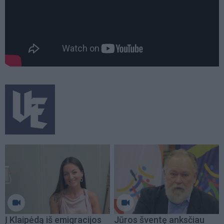
Į Klaipėdą iš emigracijos
Jūros šventę anksčiau