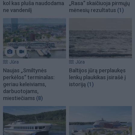
kol kas pluša naudodama
„Rasa“ skaičiuoja pirmųjų
ne vandenilį
mėnesių rezultatus
(1)
Jūra
Jūra
Naujas „Smiltynės
Baltijos jūrą perplaukęs
perkėlos“ terminalas:
lenkų plaukikas įsirašė į
geriau keleiviams,
istoriją
(1)
darbuotojams,
miestiečiams
(8)