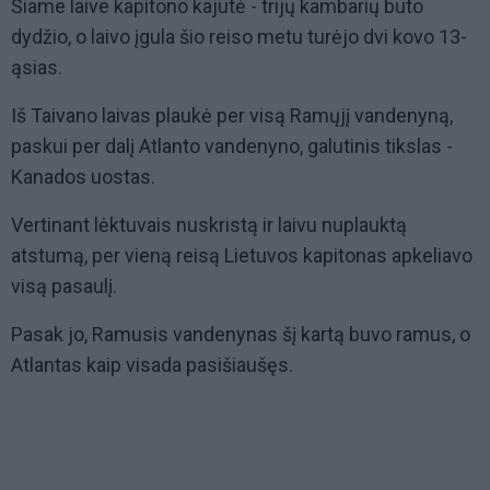
Šiame laive kapitono kajutė - trijų kambarių buto
dydžio, o laivo įgula šio reiso metu turėjo dvi kovo 13-
ąsias.
Iš Taivano laivas plaukė per visą Ramųjį vandenyną,
paskui per dalį Atlanto vandenyno, galutinis tikslas -
Kanados uostas.
Vertinant lėktuvais nuskristą ir laivu nuplauktą
atstumą, per vieną reisą Lietuvos kapitonas apkeliavo
visą pasaulį.
Pasak jo, Ramusis vandenynas šį kartą buvo ramus, o
Atlantas kaip visada pasišiaušęs.