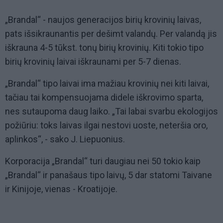
„Brandal“ - naujos generacijos birių krovinių laivas,
pats išsikraunantis per dešimt valandų. Per valandą jis
iškrauna 4-5 tūkst. tonų birių krovinių. Kiti tokio tipo
birių krovinių laivai iškraunami per 5-7 dienas.
„Brandal“ tipo laivai ima mažiau krovinių nei kiti laivai,
tačiau tai kompensuojama didele iškrovimo sparta,
nes sutaupoma daug laiko. „Tai labai svarbu ekologijos
požiūriu: toks laivas ilgai nestovi uoste, neteršia oro,
aplinkos“, - sako J. Liepuonius.
Korporacija „Brandal“ turi daugiau nei 50 tokio kaip
„Brandal“ ir panašaus tipo laivų, 5 dar statomi Taivane
ir Kinijoje, vienas - Kroatijoje.