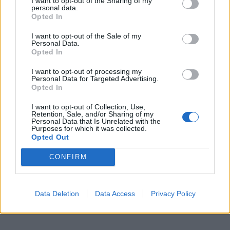
I want to opt-out of the Sharing of my
personal data.
Didžiųjų ežerų regione. Ten plaukiama Šv. Lauryno upe
Opted In
per kelis šliuzus.
I want to opt-out of the Sale of my
Personal Data.
Pasak J. Liepuoniaus, laivo įgulai tai šiek tiek
Opted In
varginantis, o profesionalams sudėtingas ir gana
I want to opt-out of processing my
įdomus darbas.
Personal Data for Targeted Advertising.
Opted In
I want to opt-out of Collection, Use,
Retention, Sale, and/or Sharing of my
Personal Data that Is Unrelated with the
Purposes for which it was collected.
Opted Out
CONFIRM
Data Deletion
Data Access
Privacy Policy