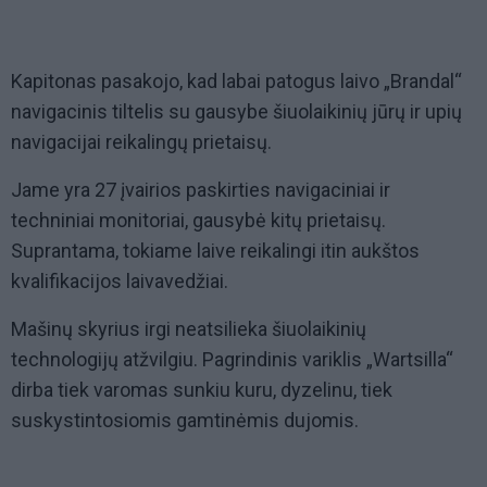
Kapitonas pasakojo, kad labai patogus laivo „Brandal“
navigacinis tiltelis su gausybe šiuolaikinių jūrų ir upių
navigacijai reikalingų prietaisų.
Jame yra 27 įvairios paskirties navigaciniai ir
techniniai monitoriai, gausybė kitų prietaisų.
Suprantama, tokiame laive reikalingi itin aukštos
kvalifikacijos laivavedžiai.
Mašinų skyrius irgi neatsilieka šiuolaikinių
technologijų atžvilgiu. Pagrindinis variklis „Wartsilla“
dirba tiek varomas sunkiu kuru, dyzelinu, tiek
suskystintosiomis gamtinėmis dujomis.