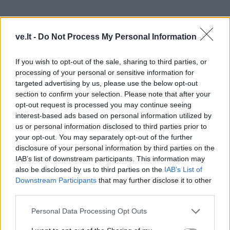
ve.lt -
Do Not Process My Personal Information
If you wish to opt-out of the sale, sharing to third parties, or
processing of your personal or sensitive information for
targeted advertising by us, please use the below opt-out
section to confirm your selection. Please note that after your
opt-out request is processed you may continue seeing
interest-based ads based on personal information utilized by
us or personal information disclosed to third parties prior to
Laivo ilgis - 226 m, plotis - 24 m, tonažas - 44 990 t.
your opt-out. You may separately opt-out of the further
Laivas skirtas dirbti Hadsono įlankoje ir JAV bei
disclosure of your personal information by third parties on the
IAB’s list of downstream participants. This information may
Kanados didžiuosiuose ežeruose. Pagrindiniai šio tipo
also be disclosed by us to third parties on the
IAB’s List of
laivų kroviniai - boksitai (raudonasis molis), įvairios
Downstream Participants
that may further disclose it to other
grūdinės kultūros, druska, smėlis, trąšos.
third parties.
Personal Data Processing Opt Outs
Vasarą šie laivai perveža įvairius birius krovinius
Hadsono įlankos, pavasarį ir rudenį - Kanados ir JAV