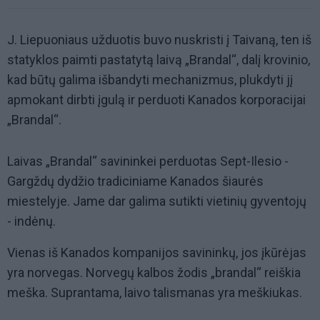
J. Liepuoniaus užduotis buvo nuskristi į Taivaną, ten iš
statyklos paimti pastatytą laivą „Brandal“, dalį krovinio,
kad būtų galima išbandyti mechanizmus, plukdyti jį
apmokant dirbti įgulą ir perduoti Kanados korporacijai
„Brandal“.
Laivas „Brandal“ savininkei perduotas Sept-Ilesio -
Gargždų dydžio tradiciniame Kanados šiaurės
miestelyje. Jame dar galima sutikti vietinių gyventojų
- indėnų.
Vienas iš Kanados kompanijos savininkų, jos įkūrėjas
yra norvegas. Norvegų kalbos žodis „brandal“ reiškia
meška. Suprantama, laivo talismanas yra meškiukas.