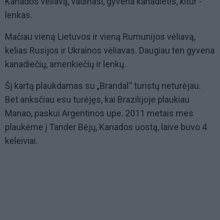
Kanados vėliavą, vadinasi, gyvena kanadietis, kitur -
lenkas.
Mačiau vieną Lietuvos ir vieną Rumunijos vėliavą,
kelias Rusijos ir Ukrainos vėliavas. Daugiau ten gyvena
kanadiečių, amerikiečių ir lenkų.
Šį kartą plaukdamas su „Brandal“ turistų neturėjau.
Bet anksčiau esu turėjęs, kai Brazilijoje plaukiau
Manao, paskui Argentinos upe. 2011 metais mes
plaukėme į Tander Bėjų, Kanados uostą, laive buvo 4
keleiviai.