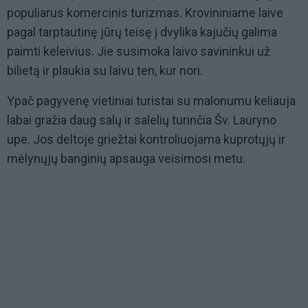
populiarus komercinis turizmas. Krovininiame laive
pagal tarptautinę jūrų teisę į dvylika kajučių galima
paimti keleivius. Jie susimoka laivo savininkui už
bilietą ir plaukia su laivu ten, kur nori.
Ypač pagyvenę vietiniai turistai su malonumu keliauja
labai gražia daug salų ir salelių turinčia Šv. Lauryno
upe. Jos deltoje griežtai kontroliuojama kuprotųjų ir
mėlynųjų banginių apsauga veisimosi metu.