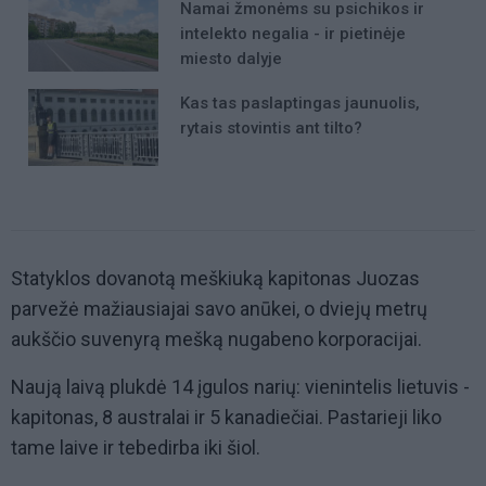
Namai žmonėms su psichikos ir
intelekto negalia - ir pietinėje
miesto dalyje
Kas tas paslaptingas jaunuolis,
rytais stovintis ant tilto?
Statyklos dovanotą meškiuką kapitonas Juozas
parvežė mažiausiajai savo anūkei, o dviejų metrų
aukščio suvenyrą mešką nugabeno korporacijai.
Naują laivą plukdė 14 įgulos narių: vienintelis lietuvis -
kapitonas, 8 australai ir 5 kanadiečiai. Pastarieji liko
tame laive ir tebedirba iki šiol.