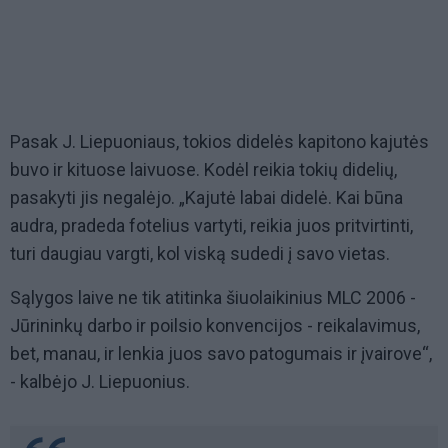
Pasak J. Liepuoniaus, tokios didelės kapitono kajutės
buvo ir kituose laivuose. Kodėl reikia tokių didelių,
pasakyti jis negalėjo. „Kajutė labai didelė. Kai būna
audra, pradeda fotelius vartyti, reikia juos pritvirtinti,
turi daugiau vargti, kol viską sudedi į savo vietas.
Sąlygos laive ne tik atitinka šiuolaikinius MLC 2006 -
Jūrininkų darbo ir poilsio konvencijos - reikalavimus,
bet, manau, ir lenkia juos savo patogumais ir įvairove“,
- kalbėjo J. Liepuonius.