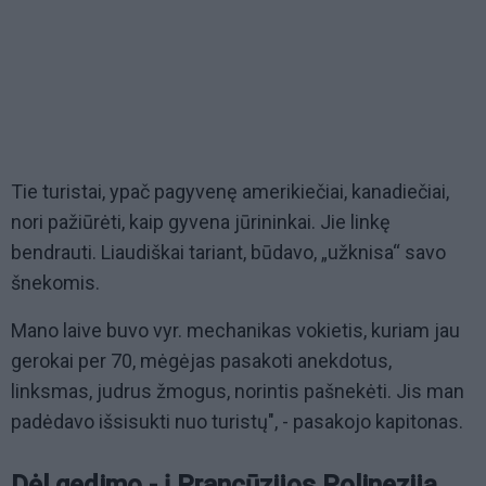
Tie turistai, ypač pagyvenę amerikiečiai, kanadiečiai,
nori pažiūrėti, kaip gyvena jūrininkai. Jie linkę
bendrauti. Liaudiškai tariant, būdavo, „užknisa“ savo
šnekomis.
Mano laive buvo vyr. mechanikas vokietis, kuriam jau
gerokai per 70, mėgėjas pasakoti anekdotus,
linksmas, judrus žmogus, norintis pašnekėti. Jis man
padėdavo išsisukti nuo turistų", - pasakojo kapitonas.
Dėl gedimo - į Prancūzijos Polineziją