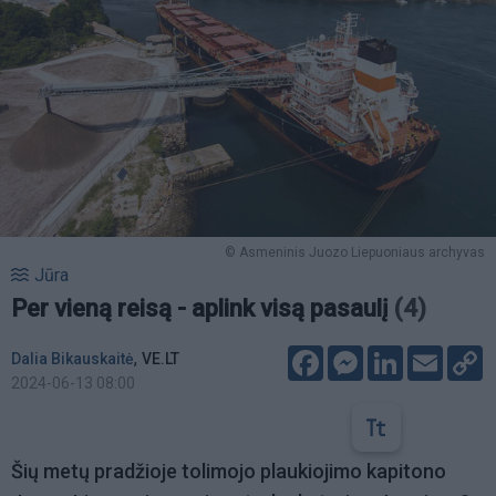
© Asmeninis Juozo Liepuoniaus archyvas
Jūra
Per vieną reisą - aplink visą pasaulį
(4)
Facebook
Messenger
LinkedIn
Email
C
,
Dalia Bikauskaitė
VE.LT
L
2024-06-13 08:00
Šių metų pradžioje tolimojo plaukiojimo kapitono