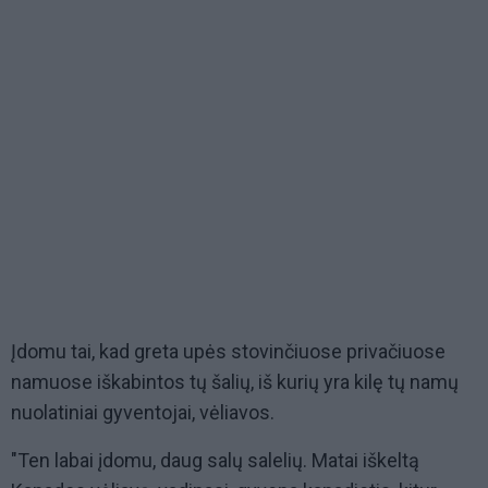
Įdomu tai, kad greta upės stovinčiuose privačiuose
namuose iškabintos tų šalių, iš kurių yra kilę tų namų
nuolatiniai gyventojai, vėliavos.
"Ten labai įdomu, daug salų salelių. Matai iškeltą