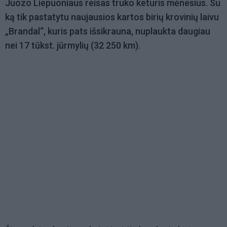
Juozo Liepuoniaus reisas truko keturis mėnesius. Su
ką tik pastatytu naujausios kartos birių krovinių laivu
„Brandal“, kuris pats išsikrauna, nuplaukta daugiau
nei 17 tūkst. jūrmylių (32 250 km).