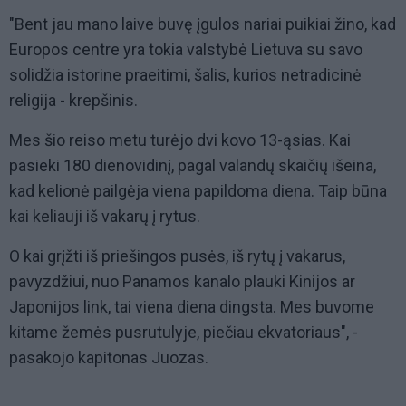
"Bent jau mano laive buvę įgulos nariai puikiai žino, kad
Europos centre yra tokia valstybė Lietuva su savo
solidžia istorine praeitimi, šalis, kurios netradicinė
religija - krepšinis.
Mes šio reiso metu turėjo dvi kovo 13-ąsias. Kai
pasieki 180 dienovidinį, pagal valandų skaičių išeina,
kad kelionė pailgėja viena papildoma diena. Taip būna
kai keliauji iš vakarų į rytus.
O kai grįžti iš priešingos pusės, iš rytų į vakarus,
pavyzdžiui, nuo Panamos kanalo plauki Kinijos ar
Japonijos link, tai viena diena dingsta. Mes buvome
kitame žemės pusrutulyje, piečiau ekvatoriaus", -
pasakojo kapitonas Juozas.