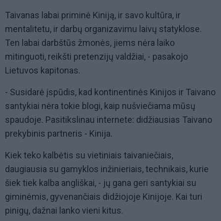
Taivanas labai priminė Kiniją, ir savo kultūra, ir
mentalitetu, ir darbų organizavimu laivų statyklose.
Ten labai darbštūs žmonės, jiems nėra laiko
mitinguoti, reikšti pretenzijų valdžiai, - pasakojo
Lietuvos kapitonas.
- Susidarė įspūdis, kad kontinentinės Kinijos ir Taivano
santykiai nėra tokie blogi, kaip nušviečiama mūsų
spaudoje. Pasitikslinau internete: didžiausias Taivano
prekybinis partneris - Kinija.
Kiek teko kalbėtis su vietiniais taivaniečiais,
daugiausia su gamyklos inžinieriais, technikais, kurie
šiek tiek kalba angliškai, - jų gana geri santykiai su
giminėmis, gyvenančiais didžiojoje Kinijoje. Kai turi
pinigų, dažnai lanko vieni kitus.