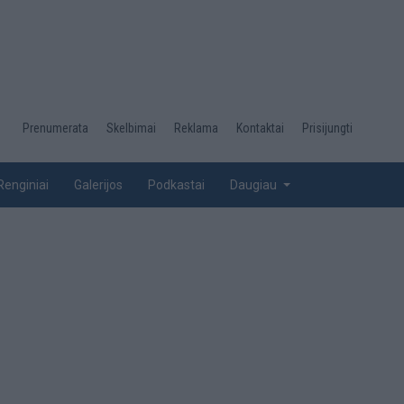
Desktop
Prenumerata
Skelbimai
Reklama
Kontaktai
Prisijungti
menu
top
Renginiai
Galerijos
Podkastai
Daugiau