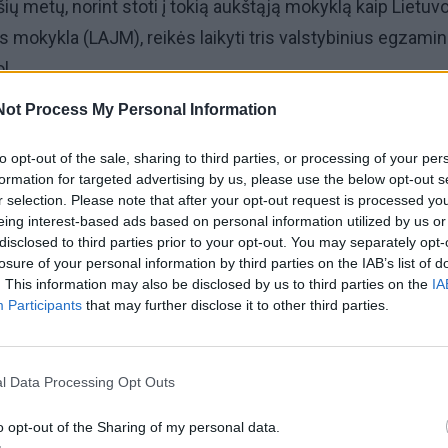
ių metų, norint stoti į tokią aukštąją mokyklą kaip Lietuv
s mokykla (LAJM), reikės laikyti tris valstybinius egzamin
l.
Not Process My Personal Information
 nustatytas fiksuotas mažiausias priėmimo balas tiek stojan
jamas vietas, tiek patiems mokant už studijas. Baimintas
to opt-out of the sale, sharing to third parties, or processing of your per
formation for targeted advertising by us, please use the below opt-out s
neturės tokio balo.
r selection. Please note that after your opt-out request is processed y
eing interest-based ads based on personal information utilized by us or
 pavaduotoja akademinei veiklai Rima Mickienė informavo
disclosed to third parties prior to your opt-out. You may separately opt-
losure of your personal information by third parties on the IAB’s list of
mo, mokslo ir sporto ministerijos nuostatą, stojimo balą
. This information may also be disclosed by us to third parties on the
IA
ačios aukštosios mokyklos. Ministerija tik iškels reikalav
Participants
that may further disclose it to other third parties.
amojo balo nenurodys.
l Data Processing Opt Outs
o opt-out of the Sharing of my personal data.