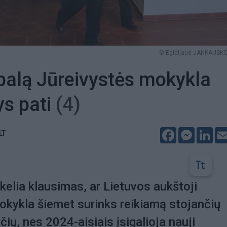
© Egidijaus JANKAUSKO 
balą Jūreivystės mokykla
ys pati
(4)
Facebook
Messeng
Lin
LT
 kelia klausimas, ar Lietuvos aukštoji
okykla šiemet surinks reikiamą stojančių
ių, nes 2024-aisiais įsigalioja nauji