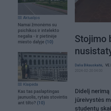
Aktualijos
Namai žmonėms su
psichikos ir intelekto
Stojimo 
negalia - ir pietinėje
miesto dalyje
(10)
nusistat
,
Dalia Bikauskaitė
VE.
2024-02-20 04:00
Klaipėda
Didelį nerimą
Kas tas paslaptingas
jaunuolis, rytais stovintis
jūreivystės m
ant tilto?
(10)
studentų skaič