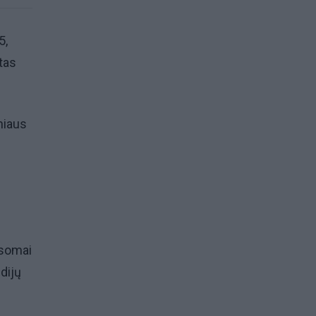
5,
tas
niaus
usomai
dijų