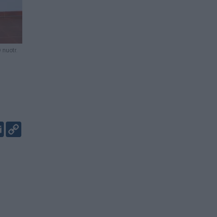
nuotr.
er
kedIn
Email
Copy
Link