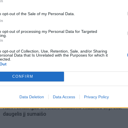
In
o opt-out of the Sale of my Personal Data.
In
to opt-out of processing my Personal Data for Targeted
ing.
In
o opt-out of Collection, Use, Retention, Sale, and/or Sharing
ersonal Data that Is Unrelated with the Purposes for which it
lected.
Out
omiausi
CONFIRM
Tualetinis popierius traukiasi į praeitį: kuo jį pakeis
artimiausiu metu
Data Deletion
Data Access
Privacy Policy
Kam reikalingas trečiasis skalbimo mašinos skyrelis:
daugelis jį sumaišo