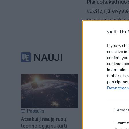
Planuota, kad nuo š
aukštoji jūreivystė
ne vieną kaip iki šio
ve.lt -
Do 
Be to, turėjo būti
valstybės finansuo
If you wish 
sensitive in
stojantieji į LAJM 
NAUJI
confirm you
continue se
LAJM direktoriaus
information 
further disc
pagal naują Švieti
participants
nusistatyti galės p
Downstream 
o konkretaus stoj
Persona
Pasaulis
Atsakui į naują rusų
I want t
technologiją sukurti