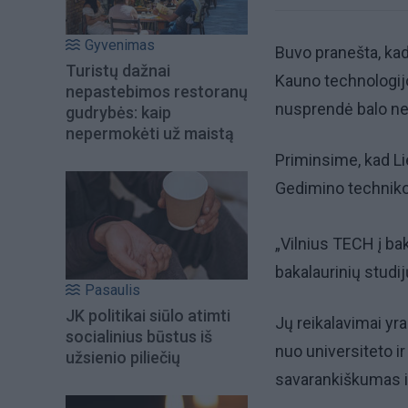
Gyvenimas
Buvo pranešta, kad
Turistų dažnai
Kauno technologij
nepastebimos restoranų
nusprendė balo ne
gudrybės: kaip
nepermokėti už maistą
Priminsime, kad Li
Gedimino technikos
„Vilnius TECH į b
bakalaurinių studi
Pasaulis
JK politikai siūlo atimti
Jų reikalavimai yr
socialinius būstus iš
nuo universiteto i
užsienio piliečių
savarankiškumas i