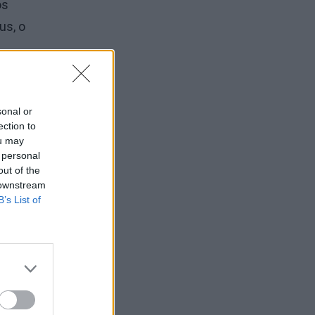
os
us, o
t į
i, kad
sonal or
ection to
ou may
 personal
, kad,
out of the
 downstream
B’s List of
imus,