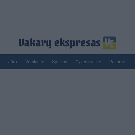
Jūra
Sportas
Pasaulis
Verslas
Gyvenimas