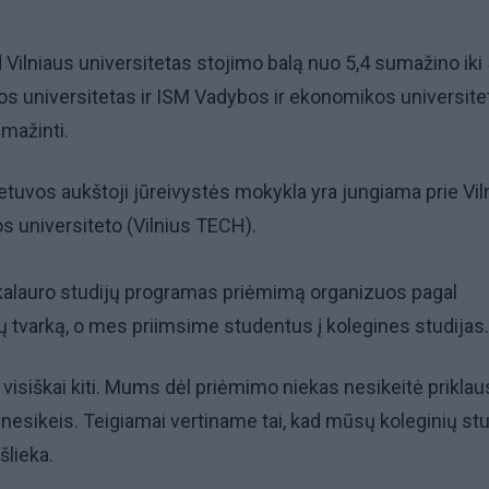
 Vilniaus universitetas stojimo balą nuo 5,4 sumažino iki 
os universitetas ir ISM Vadybos ir ekonomikos universite
mažinti.
etuvos aukštoji jūreivystės mokykla yra jungiama prie Vil
 universiteto (Vilnius TECH).
akalauro studijų programas priėmimą organizuos pagal
jų tvarką, o mes priimsime studentus į kolegines studijas.
a visiškai kiti. Mums dėl priėmimo niekas nesikeitė prikla
r nesikeis. Teigiamai vertiname tai, kad mūsų koleginių stu
šlieka.