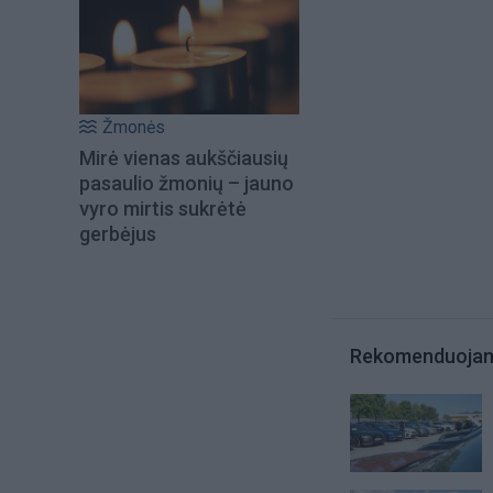
Žmonės
Mirė vienas aukščiausių
pasaulio žmonių – jauno
vyro mirtis sukrėtė
gerbėjus
Rekomenduoja