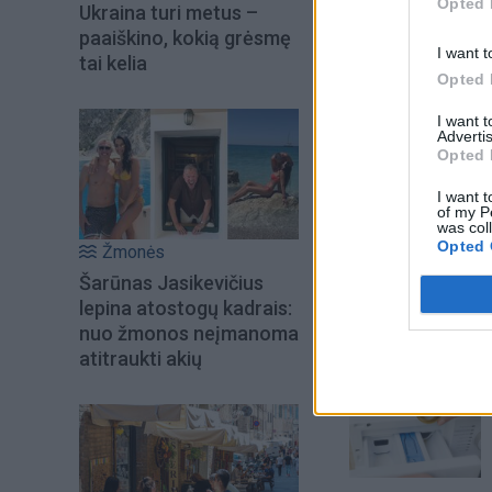
Opted 
Ukraina turi metus –
paaiškino, kokią grėsmę
I want t
tai kelia
Opted 
I want 
Advertis
Opted 
I want t
of my P
was col
Opted 
Žmonės
Šiuo metu skait
Šarūnas Jasikevičius
lepina atostogų kadrais:
nuo žmonos neįmanoma
atitraukti akių