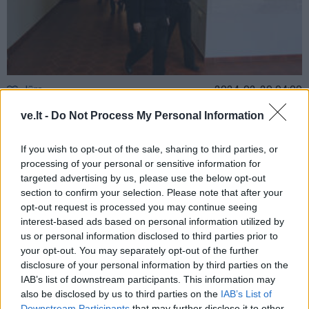
Jūra
2024-02-20 04:00
Stojimo balą Jūreivystės mokykla
ve.lt -
Do Not Process My Personal Information
nusistatys pati
(4)
If you wish to opt-out of the sale, sharing to third parties, or
processing of your personal or sensitive information for
targeted advertising by us, please use the below opt-out
section to confirm your selection. Please note that after your
opt-out request is processed you may continue seeing
interest-based ads based on personal information utilized by
us or personal information disclosed to third parties prior to
your opt-out. You may separately opt-out of the further
disclosure of your personal information by third parties on the
IAB’s list of downstream participants. This information may
also be disclosed by us to third parties on the
IAB’s List of
Downstream Participants
that may further disclose it to other