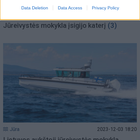
Data Deletion
Data Access
Privacy Policy
Klaipėdos pulsas
2023-12-04 10:29
Jūreivystės mokykla įsigijo katerį
(3)
Jūra
2023-12-03 18:20
Lietuvos aukštoji jūreivystės mokykla