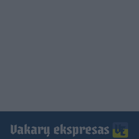
Load
More