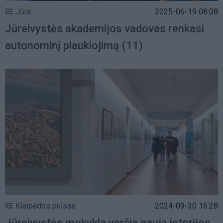
Jūra
2025-06-19 08:08
Jūreivystės akademijos vadovas renkasi
autonominį plaukiojimą
(11)
Klaipėdos pulsas
2024-09-30 16:28
Jūreivystės mokykla verčia naują istorijos