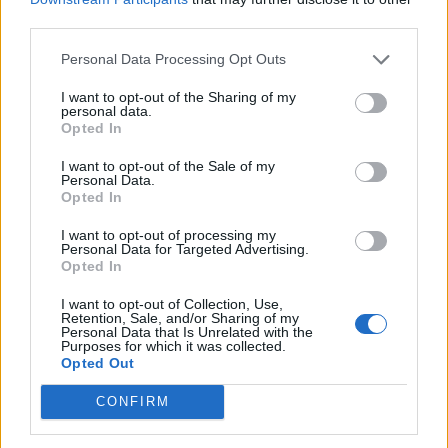
third parties.
Personal Data Processing Opt Outs
Klaipėdos pulsas
2024-02-15 06:28
I want to opt-out of the Sharing of my
Klaipėdos miesto meras Arvydas Vaitkus
personal data.
Opted In
pasveikino absolventus, kuriems buvo
I want to opt-out of the Sale of my
įteikti diplomai
(1)
Personal Data.
Opted In
I want to opt-out of processing my
Personal Data for Targeted Advertising.
Opted In
I want to opt-out of Collection, Use,
Retention, Sale, and/or Sharing of my
Personal Data that Is Unrelated with the
Purposes for which it was collected.
Opted Out
CONFIRM