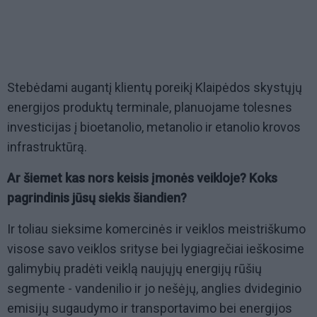
Stebėdami augantį klientų poreikį Klaipėdos skystųjų
energijos produktų terminale, planuojame tolesnes
investicijas į bioetanolio, metanolio ir etanolio krovos
infrastruktūrą.
Ar šiemet kas nors keisis įmonės veikloje? Koks
pagrindinis jūsų siekis šiandien?
Ir toliau sieksime komercinės ir veiklos meistriškumo
visose savo veiklos srityse bei lygiagrečiai ieškosime
galimybių pradėti veiklą naujųjų energijų rūšių
segmente - vandenilio ir jo nešėjų, anglies dvideginio
emisijų sugaudymo ir transportavimo bei energijos