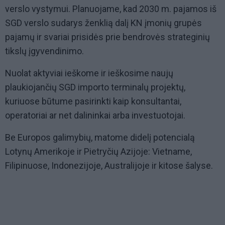
verslo vystymui. Planuojame, kad 2030 m. pajamos iš
SGD verslo sudarys ženklią dalį KN įmonių grupės
pajamų ir svariai prisidės prie bendrovės strateginių
tikslų įgyvendinimo.
Nuolat aktyviai ieškome ir ieškosime naujų
plaukiojančių SGD importo terminalų projektų,
kuriuose būtume pasirinkti kaip konsultantai,
operatoriai ar net dalininkai arba investuotojai.
Be Europos galimybių, matome didelį potencialą
Lotynų Amerikoje ir Pietryčių Azijoje: Vietname,
Filipinuose, Indonezijoje, Australijoje ir kitose šalyse.