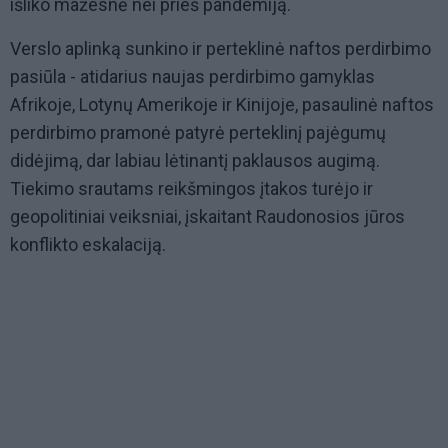
išliko mažesnė nei prieš pandemiją.
Verslo aplinką sunkino ir perteklinė naftos perdirbimo
pasiūla - atidarius naujas perdirbimo gamyklas
Afrikoje, Lotynų Amerikoje ir Kinijoje, pasaulinė naftos
perdirbimo pramonė patyrė perteklinį pajėgumų
didėjimą, dar labiau lėtinantį paklausos augimą.
Tiekimo srautams reikšmingos įtakos turėjo ir
geopolitiniai veiksniai, įskaitant Raudonosios jūros
konflikto eskalaciją.