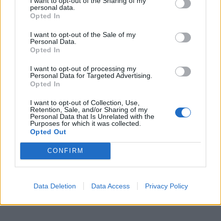
I want to opt-out of the Sharing of my
personal data.
Kiek pernai perpumpuota naftos produktų, SGD?
Opted In
Per 2024 m. Klaipėdos SGD terminale išdujinta ir
I want to opt-out of the Sale of my
Personal Data.
perkrauta 27,7 TWh SGD, o 2023 m. - 33,7 TWh.
Opted In
Mažesnę išdujinimo apimtį lėmė gegužę vykęs SGD
I want to opt-out of processing my
laivo-saugyklos remontas sausajame doke Danijoje.
Personal Data for Targeted Advertising.
Opted In
I want to opt-out of Collection, Use,
Retention, Sale, and/or Sharing of my
Personal Data that Is Unrelated with the
Purposes for which it was collected.
Opted Out
CONFIRM
Data Deletion
Data Access
Privacy Policy