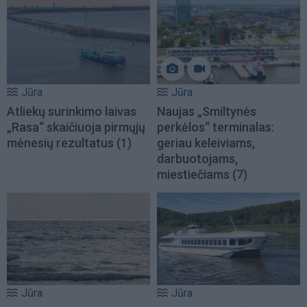
Jūra
Jūra
Atliekų surinkimo laivas
Naujas „Smiltynės
„Rasa“ skaičiuoja pirmųjų
perkėlos“ terminalas:
mėnesių rezultatus
(1)
geriau keleiviams,
darbuotojams,
miestiečiams
(7)
Jūra
Jūra