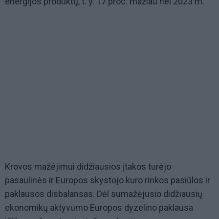
energijos produktų, t. y. 17 proc. mažiau nei 2023 m.
Krovos mažėjimui didžiausios įtakos turėjo
pasaulinės ir Europos skystojo kuro rinkos pasiūlos ir
paklausos disbalansas. Dėl sumažėjusio didžiausių
ekonomikų aktyvumo Europos dyzelino paklausa