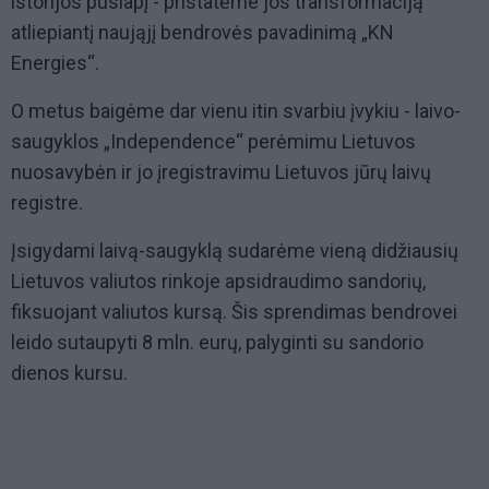
istorijos puslapį - pristatėme jos transformaciją
atliepiantį naująjį bendrovės pavadinimą „KN
Energies“.
O metus baigėme dar vienu itin svarbiu įvykiu - laivo-
saugyklos „Independence“ perėmimu Lietuvos
nuosavybėn ir jo įregistravimu Lietuvos jūrų laivų
registre.
Įsigydami laivą-saugyklą sudarėme vieną didžiausių
Lietuvos valiutos rinkoje apsidraudimo sandorių,
fiksuojant valiutos kursą. Šis sprendimas bendrovei
leido sutaupyti 8 mln. eurų, palyginti su sandorio
dienos kursu.