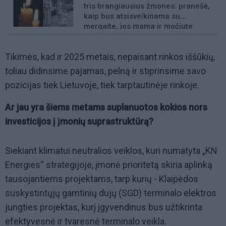
tris brangiausius žmones: pranešė,
kaip bus atsisveikinama su
mergaite, jos mama ir močiute
Tikimės, kad ir 2025 metais, nepaisant rinkos iššūkių,
toliau didinsime pajamas, pelną ir stiprinsime savo
pozicijas tiek Lietuvoje, tiek tarptautinėje rinkoje.
Ar jau yra šiems metams suplanuotos kokios nors
investicijos į įmonių suprastruktūrą?
Siekiant klimatui neutralios veiklos, kuri numatyta „KN
Energies“ strategijoje, įmonė prioritetą skiria aplinką
tausojantiems projektams, tarp kurių - Klaipėdos
suskystintųjų gamtinių dujų (SGD) terminalo elektros
jungties projektas, kurį įgyvendinus bus užtikrinta
efektyvesnė ir tvaresnė terminalo veikla.