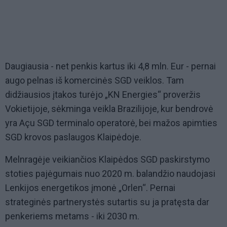
Daugiausia - net penkis kartus iki 4,8 mln. Eur - pernai
augo pelnas iš komercinės SGD veiklos. Tam
didžiausios įtakos turėjo „KN Energies“ proveržis
Vokietijoje, sėkminga veikla Brazilijoje, kur bendrovė
yra Açu SGD terminalo operatorė, bei mažos apimties
SGD krovos paslaugos Klaipėdoje.
Melnragėje veikiančios Klaipėdos SGD paskirstymo
stoties pajėgumais nuo 2020 m. balandžio naudojasi
Lenkijos energetikos įmonė „Orlen“. Pernai
strateginės partnerystės sutartis su ja pratęsta dar
penkeriems metams - iki 2030 m.