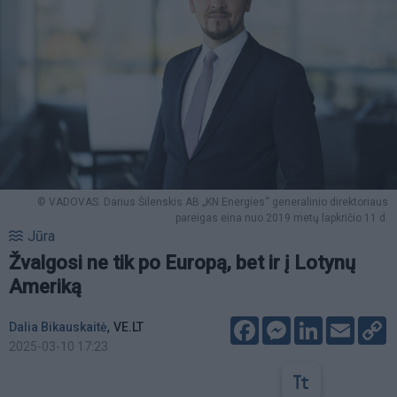
© VADOVAS. Darius Šilenskis AB „KN Energies“ generalinio direktoriaus
pareigas eina nuo 2019 metų lapkričio 11 d.
Jūra
Žvalgosi ne tik po Europą, bet ir į Lotynų
Ameriką
Facebook
Messenger
LinkedIn
Email
C
,
Dalia Bikauskaitė
VE.LT
L
2025-03-10 17:23