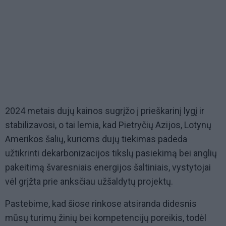
2024 metais dujų kainos sugrįžo į prieškarinį lygį ir
stabilizavosi, o tai lemia, kad Pietryčių Azijos, Lotynų
Amerikos šalių, kurioms dujų tiekimas padeda
užtikrinti dekarbonizacijos tikslų pasiekimą bei anglių
pakeitimą švaresniais energijos šaltiniais, vystytojai
vėl grįžta prie anksčiau užšaldytų projektų.
Pastebime, kad šiose rinkose atsiranda didesnis
mūsų turimų žinių bei kompetencijų poreikis, todėl