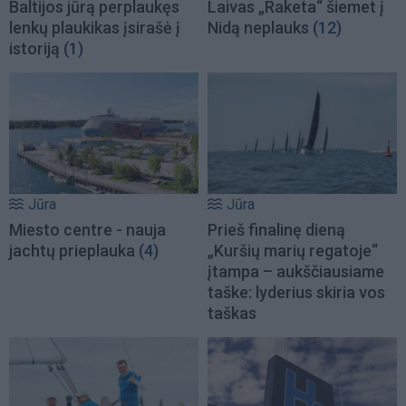
Baltijos jūrą perplaukęs
Laivas „Raketa“ šiemet į
lenkų plaukikas įsirašė į
Nidą neplauks
(12)
istoriją
(1)
Jūra
Jūra
Miesto centre - nauja
Prieš finalinę dieną
jachtų prieplauka
(4)
„Kuršių marių regatoje“
įtampa – aukščiausiame
taške: lyderius skiria vos
taškas