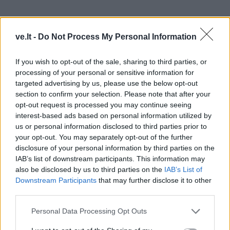
ve.lt -
Do Not Process My Personal Information
If you wish to opt-out of the sale, sharing to third parties, or
processing of your personal or sensitive information for
targeted advertising by us, please use the below opt-out
section to confirm your selection. Please note that after your
opt-out request is processed you may continue seeing
interest-based ads based on personal information utilized by
Dar vienas svarbus praėjusių metų pasiekimas -
us or personal information disclosed to third parties prior to
proveržis Vokietijos SGD terminalų rinkoje. 2024 m.
your opt-out. You may separately opt-out of the further
sausį bendrovė tapo keturių Vokietijos SGD terminalų
disclosure of your personal information by third parties on the
IAB’s list of downstream participants. This information may
Šiaurės jūroje komercine operatore, o nuo gegužės
also be disclosed by us to third parties on the
IAB’s List of
antrajam Vilhelmshafeno SGD terminalui teikia ir
Downstream Participants
that may further disclose it to other
techninio eksploatavimo bei priežiūros paslaugas. Tuo
third parties.
tikslu pernai Vokietijoje įsteigėme antrinę įmonę „KN
Personal Data Processing Opt Outs
Energies Deutschland GmbH“.