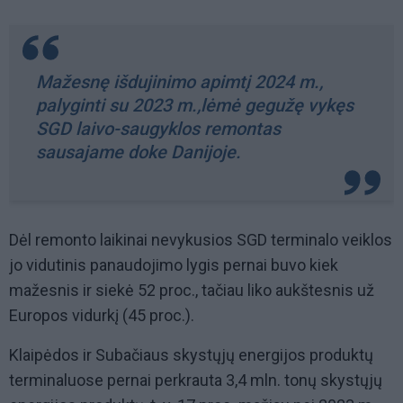
Mažesnę išdujinimo apimtį 2024 m.,
palyginti su 2023 m.,lėmė gegužę vykęs
SGD laivo-saugyklos remontas
sausajame doke Danijoje.
Dėl remonto laikinai nevykusios SGD terminalo veiklos
jo vidutinis panaudojimo lygis pernai buvo kiek
mažesnis ir siekė 52 proc., tačiau liko aukštesnis už
Europos vidurkį (45 proc.).
Klaipėdos ir Subačiaus skystųjų energijos produktų
terminaluose pernai perkrauta 3,4 mln. tonų skystųjų