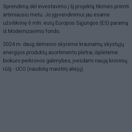
Sprendimą dėl investavimo į šį projektą tikimės priimti
artimiausiu metu. Jo įgyvendinimui jau esame
užsitikrinę 6 mln. eurų Europos Sąjungos (ES) paramą
iš Modernizavimo fondo.
2024 m. daug dėmesio skyrėme kraunamų skystųjų
energijos produktų asortimento plėtrai, išplėtėme
biokuro perkrovos galimybes, įvesdami naują krovinių
rūšį - UCO (naudotą maistinį aliejų).