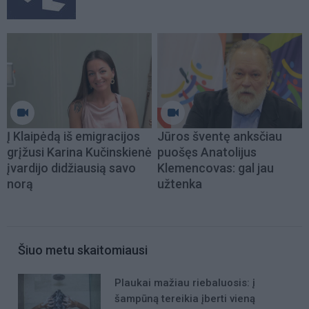
Į Klaipėdą iš emigracijos
Jūros šventę anksčiau
grįžusi Karina Kučinskienė
puošęs Anatolijus
įvardijo didžiausią savo
Klemencovas: gal jau
norą
užtenka
Šiuo metu skaitomiausi
Plaukai mažiau riebaluosis: į
šampūną tereikia įberti vieną