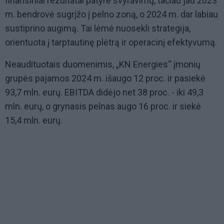
finansiniai rezultatai patyrė svyravimų, tačiau jau 2023
m. bendrovė sugrįžo į pelno zoną, o 2024 m. dar labiau
sustiprino augimą. Tai lėmė nuosekli strategija,
orientuota į tarptautinę plėtrą ir operacinį efektyvumą.
Neaudituotais duomenimis, „KN Energies“ įmonių
grupės pajamos 2024 m. išaugo 12 proc. ir pasiekė
93,7 mln. eurų. EBITDA didėjo net 38 proc. - iki 49,3
mln. eurų, o grynasis pelnas augo 16 proc. ir siekė
15,4 mln. eurų.