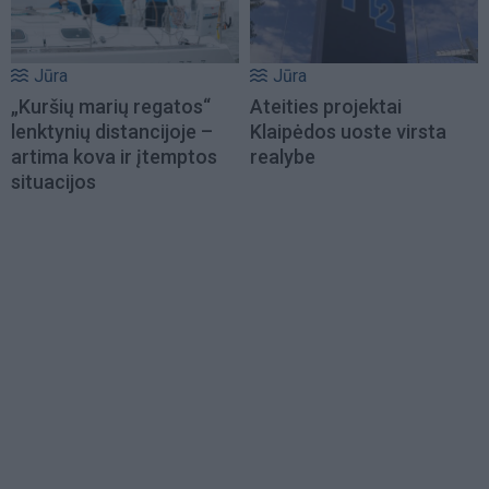
Jūra
Jūra
„Kuršių marių regatos“
Ateities projektai
lenktynių distancijoje –
Klaipėdos uoste virsta
artima kova ir įtemptos
realybe
situacijos