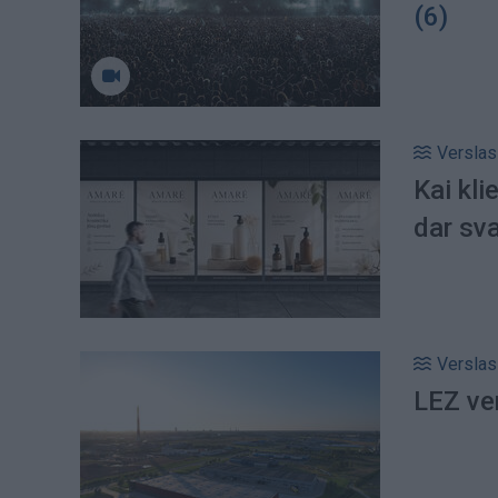
(6)
Verslas
Kai kli
dar sva
Verslas
LEZ ver