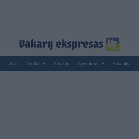
Jūra
Sportas
Pasaulis
Verslas
Gyvenimas