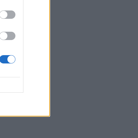
 11:01
 08:58
no