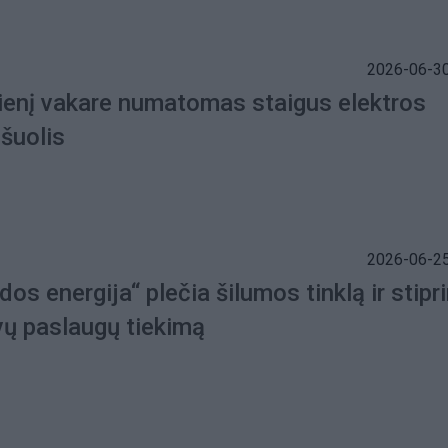
2026-06-30
ienį vakare numatomas staigus elektros
šuolis
2026-06-25
dos energija“ plečia šilumos tinklą ir stipr
vų paslaugų tiekimą