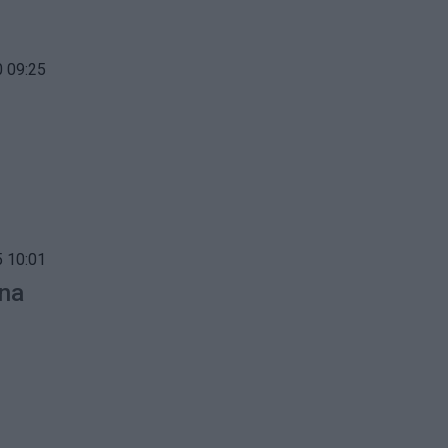
 09:25
 10:01
ina