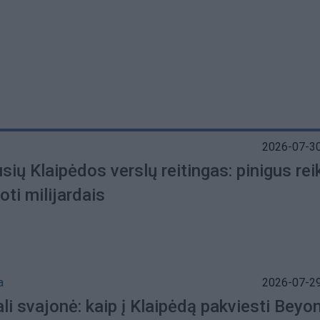
2026-07-30
sių Klaipėdos verslų reitingas: pinigus rei
oti milijardais
a
2026-07-29
li svajonė: kaip į Klaipėdą pakviesti Beyo