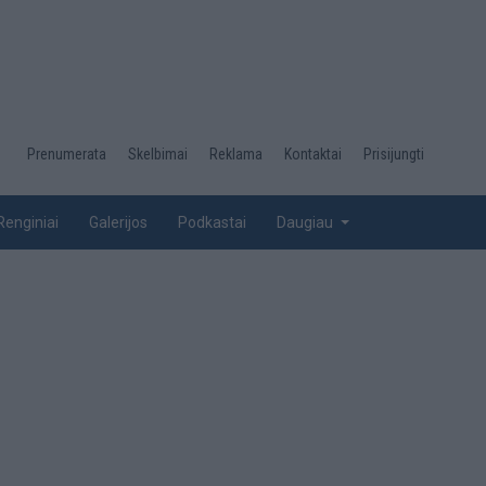
Desktop
Prenumerata
Skelbimai
Reklama
Kontaktai
Prisijungti
menu
top
Renginiai
Galerijos
Podkastai
Daugiau