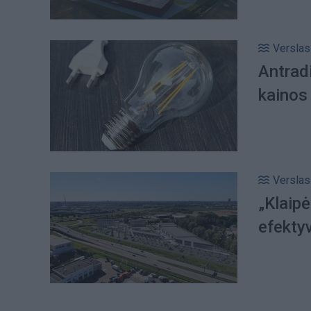
Verslas
Antrad
kainos 
Verslas
„Klaipė
efekty