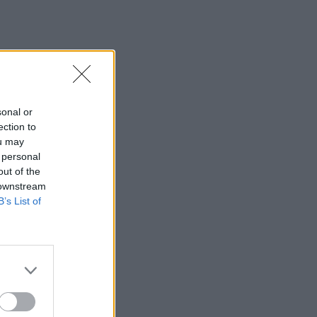
sonal or
ection to
ou may
 personal
out of the
 downstream
B’s List of