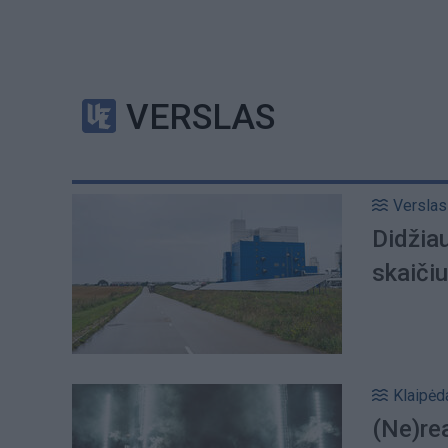
VERSLAS
Verslas
Didžiau
skaičiu
Klaipėd
(Ne)rea