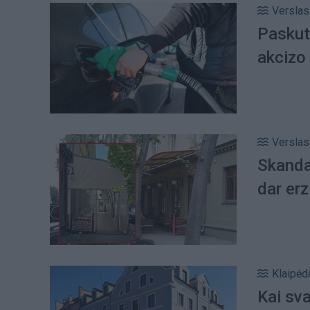
Verslas
Paskut
akcizo
Verslas
Skanda
dar erz
Klaipėd
Kai sva