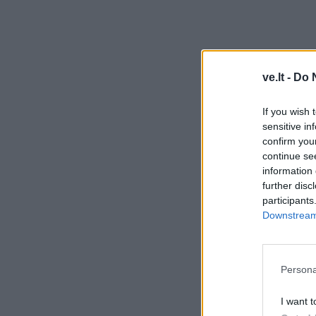
ve.lt -
Do 
If you wish 
sensitive in
confirm you
continue se
information 
further disc
participants
Downstream 
Persona
I want t