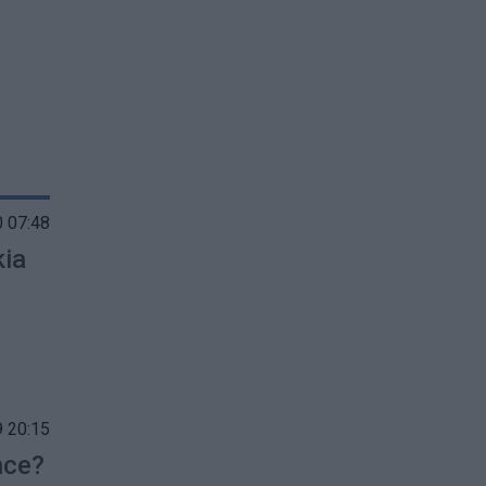
 07:48
kia
 20:15
nce?