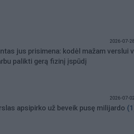
2026-07-28
entas jus prisimena: kodėl mažam verslui v
rbu palikti gerą fizinį įspūdį
2026-07-02
slas apsipirko už beveik pusę milijardo
(1