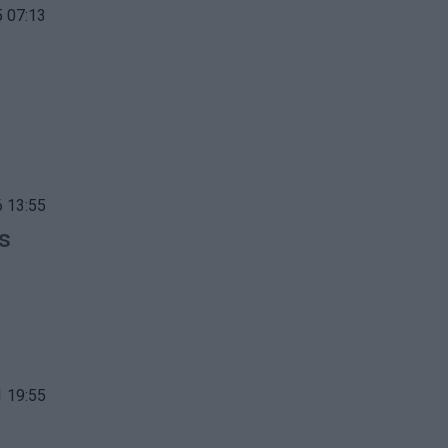
 07:13
 13:55
is
 19:55