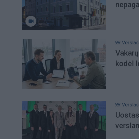
nepagai
Verslas
Vakarų
kodėl 
Verslas
Uostas
versla