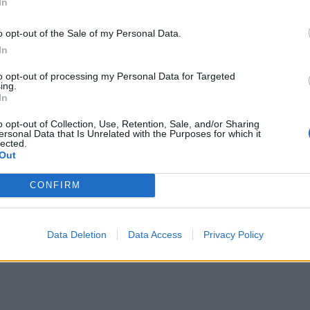
In
o opt-out of the Sale of my Personal Data.
In
2026-06-19
to opt-out of processing my Personal Data for Targeted
ojo naujas reikalavimas verslui
ing.
In
o opt-out of Collection, Use, Retention, Sale, and/or Sharing
ersonal Data that Is Unrelated with the Purposes for which it
lected.
Out
CONFIRM
2026-06-16
vilties iš verslo atgauti penktadalį milijo
Data Deletion
Data Access
Privacy Policy