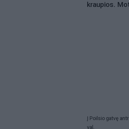
kraupios. Mot
Į Poilsio gatvę ant
val.