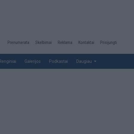
Desktop
Prenumerata
Skelbimai
Reklama
Kontaktai
Prisijungti
menu
top
Renginiai
Galerijos
Podkastai
Daugiau