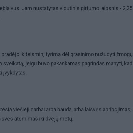
eblaivus. Jam nustatytas vidutinis girtumo laipsnis - 2,25
.
ai pradėjo ikiteisminį tyrimą dėl grasinimo nužudyti žmogų
 jo sveikatą, jeigu buvo pakankamas pagrindas manyti, kad
i įvykdytas.
resia viešieji darbai arba bauda, arba laisvės apribojimas,
laisvės atėmimas iki dvejų metų.