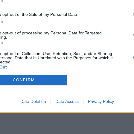
In
o opt-out of the Sale of my Personal Data.
In
amas rankoje peilį, jis grasino ją nužudyti.
to opt-out of processing my Personal Data for Targeted
ing.
In
o opt-out of Collection, Use, Retention, Sale, and/or Sharing
ersonal Data that Is Unrelated with the Purposes for which it
lected.
Out
, dėl ko kilo konfliktas ir kas paskatino vaikiną taip pasielg
CONFIRM
Data Deletion
Data Access
Privacy Policy
esijos, kai manoma, prisidėjo išgertas alkoholis.