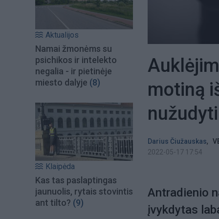
Aktualijos
Namai žmonėms su
Auklėjim
psichikos ir intelekto
negalia - ir pietinėje
miesto dalyje
(8)
motiną iš
nužudyti
,
Darius Čiužauskas
V
2022-05-17 17:54
Klaipėda
Kas tas paslaptingas
Antradienio n
jaunuolis, rytais stovintis
ant tilto?
(9)
įvykdytas lab