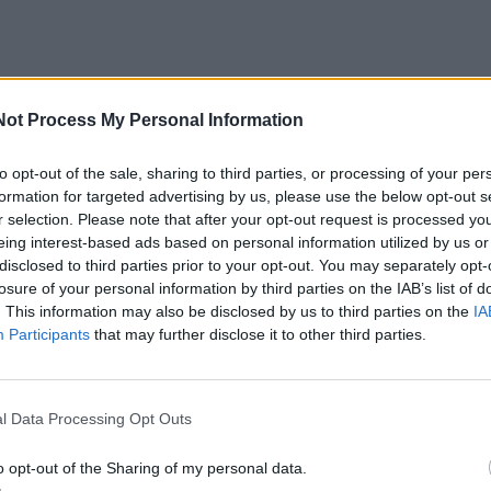
Not Process My Personal Information
laiku. Jaunam vyrui savo grasinimų realiais veiksmais pave
to opt-out of the sale, sharing to third parties, or processing of your per
formation for targeted advertising by us, please use the below opt-out s
r selection. Please note that after your opt-out request is processed y
eing interest-based ads based on personal information utilized by us or
disclosed to third parties prior to your opt-out. You may separately opt-
losure of your personal information by third parties on the IAB’s list of
 metų klaipėdietis dviem paroms uždarytas į Klaipėdos
. This information may also be disclosed by us to third parties on the
IA
štinę.
Participants
that may further disclose it to other third parties.
l Data Processing Opt Outs
tį namuose šiurpino savo 53 metų mamą.
o opt-out of the Sharing of my personal data.