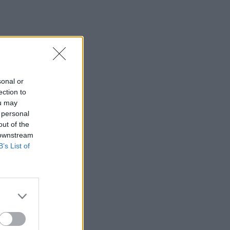
rsti
sonal or
ection to
ou may
 personal
out of the
 downstream
B’s List of