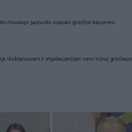
eiliu mosavęs jaunuolis sulauks griežtos bausmės.
e išsiblaivusiam ir atgailaujančiam savo sūnui, greičiausi