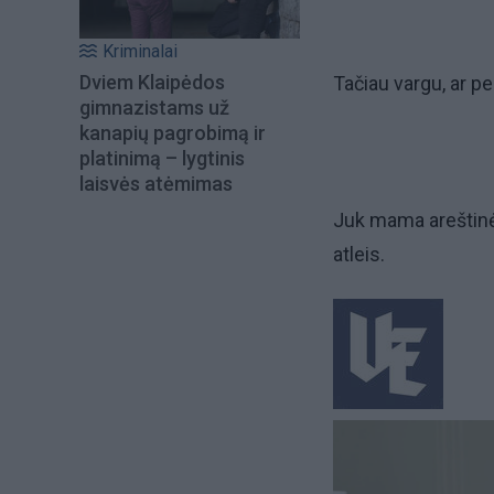
Kriminalai
Dviem Klaipėdos
Tačiau vargu, ar p
gimnazistams už
kanapių pagrobimą ir
platinimą – lygtinis
laisvės atėmimas
Juk mama areštinėj
atleis.