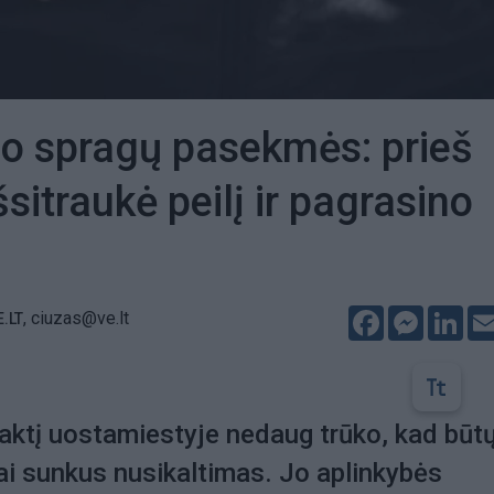
o spragų pasekmės: prieš
sitraukė peilį ir pagrasino
Facebook
Messeng
Lin
,
ciuzas@ve.lt
E.LT
aktį uostamiestyje nedaug trūko, kad būt
ai sunkus nusikaltimas. Jo aplinkybės