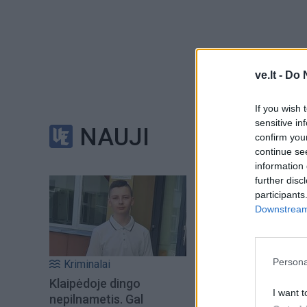
ve.lt -
Do 
Patruliai suspėjo 
nepavyko.
If you wish 
sensitive in
NAUJI
confirm you
continue se
information 
further disc
Bute sulaikytas 22
participants
apskrities VPK are
Downstream 
Persona
Kriminalai
Klaipėdoje dingo
Jaunuolis šią nak
I want t
nepilnametis. Gal