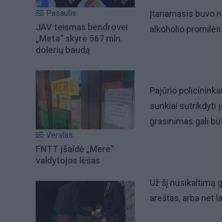
Įtariamasis buvo n
Pasaulis
JAV teismas bendrovei
alkoholio promilės
„Meta“ skyrė 567 mln.
dolerių baudą
Pajūrio policinink
sunkiai sutrikdyti
grasinimas gali būt
Verslas
FNTT įšaldė „Mere“
valdytojos lėšas
Už šį nusikaltimą g
areštas, arba net 