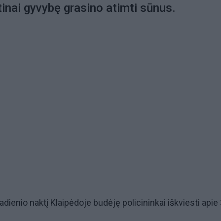
inai gyvybę grasino atimti sūnus.
radienio naktį Klaipėdoje budėję policininkai iškviesti apie