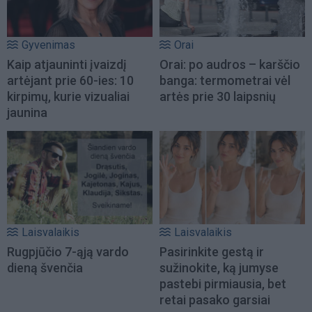
Gyvenimas
Orai
Kaip atjauninti įvaizdį
Orai: po audros – karščio
artėjant prie 60-ies: 10
banga: termometrai vėl
kirpimų, kurie vizualiai
artės prie 30 laipsnių
jaunina
Laisvalaikis
Laisvalaikis
Rugpjūčio 7-ąją vardo
Pasirinkite gestą ir
dieną švenčia
sužinokite, ką jumyse
pastebi pirmiausia, bet
retai pasako garsiai