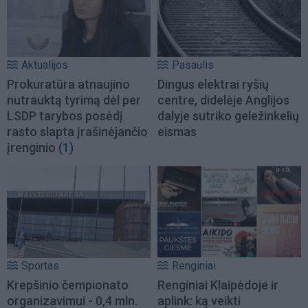
Aktualijos
Pasaulis
Prokuratūra atnaujino
Dingus elektrai ryšių
nutrauktą tyrimą dėl per
centre, didelėje Anglijos
LSDP tarybos posėdį
dalyje sutriko geležinkelių
rasto slapta įrašinėjančio
eismas
įrenginio
(1)
Sportas
Renginiai
Krepšinio čempionato
Renginiai Klaipėdoje ir
organizavimui - 0,4 mln.
aplink: ką veikti