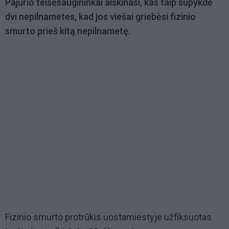
Pajūrio teisėsaugininkai aiškinasi, kas taip supykdė
dvi nepilnametes, kad jos viešai griebėsi fizinio
smurto prieš kitą nepilnametę.
Fizinio smurto protrūkis uostamiestyje užfiksuotas