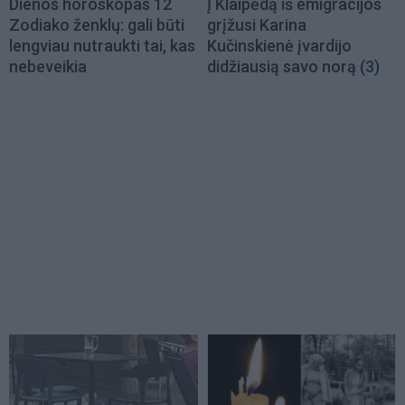
Dienos horoskopas 12
Į Klaipėdą iš emigracijos
Zodiako ženklų: gali būti
grįžusi Karina
lengviau nutraukti tai, kas
Kučinskienė įvardijo
nebeveikia
didžiausią savo norą
(3)