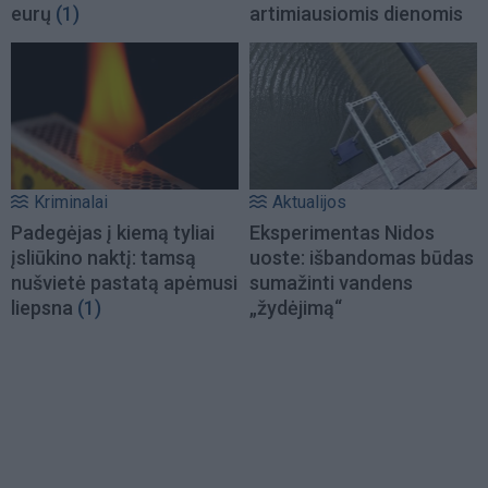
eurų
(1)
artimiausiomis dienomis
Kriminalai
Aktualijos
Padegėjas į kiemą tyliai
Eksperimentas Nidos
įsliūkino naktį: tamsą
uoste: išbandomas būdas
nušvietė pastatą apėmusi
sumažinti vandens
liepsna
(1)
„žydėjimą“