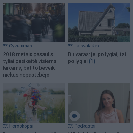
Gyvenimas
Laisvalaikis
2018 metais pasaulis
Bulvaras: jei po lygiai, tai
tyliai pasikeitė visiems
po lygiai
(1)
laikams, bet to beveik
niekas nepastebėjo
Horoskopai
Podkastai