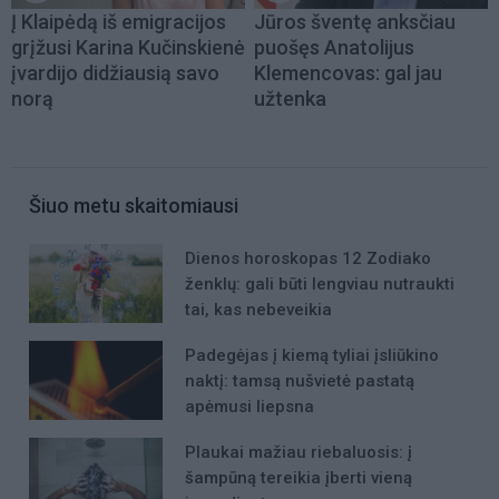
Į Klaipėdą iš emigracijos
Jūros šventę anksčiau
grįžusi Karina Kučinskienė
puošęs Anatolijus
įvardijo didžiausią savo
Klemencovas: gal jau
norą
užtenka
Šiuo metu skaitomiausi
Dienos horoskopas 12 Zodiako
ženklų: gali būti lengviau nutraukti
tai, kas nebeveikia
Padegėjas į kiemą tyliai įsliūkino
naktį: tamsą nušvietė pastatą
apėmusi liepsna
Plaukai mažiau riebaluosis: į
šampūną tereikia įberti vieną