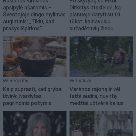
Ruslanas Kirilkinas
Po skyrybų su Pikul
apsipylė ašaromis –
Dirkstys atskleidė, ką
Šventojoje dingo mylimas
planuoja daryti su 10
augintinis: „Tikiu, kad
tūkst. kainavusiu
prašys išpirkos“
sužadėtuvių žiedu
Receptai
Lietuva
Kaip suprasti, kad grybai
Varėnos rajoną ir vėl
išvirė: įvardytas
talžė audra, nuvirtę
pagrindinis požymis
medžiai užtvėrė kelius