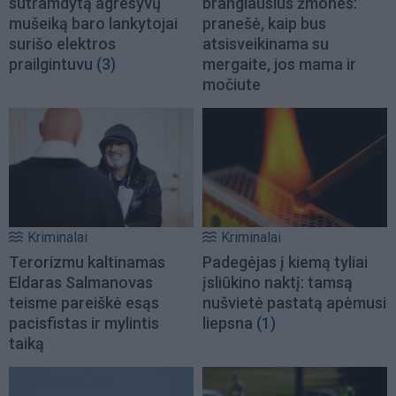
sutramdytą agresyvų
brangiausius žmones:
mušeiką baro lankytojai
pranešė, kaip bus
surišo elektros
atsisveikinama su
prailgintuvu
(3)
mergaite, jos mama ir
močiute
Kriminalai
Kriminalai
Terorizmu kaltinamas
Padegėjas į kiemą tyliai
Eldaras Salmanovas
įsliūkino naktį: tamsą
teisme pareiškė esąs
nušvietė pastatą apėmusi
pacisfistas ir mylintis
liepsna
(1)
taiką