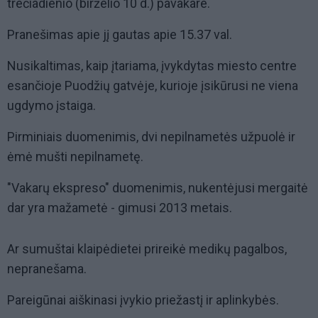
trečiadienio (birželio 10 d.) pavakare.
Pranešimas apie jį gautas apie 15.37 val.
Nusikaltimas, kaip įtariama, įvykdytas miesto centre
esančioje Puodžių gatvėje, kurioje įsikūrusi ne viena
ugdymo įstaiga.
Pirminiais duomenimis, dvi nepilnametės užpuolė ir
ėmė mušti nepilnametę.
"Vakarų ekspreso" duomenimis, nukentėjusi mergaitė
dar yra mažametė - gimusi 2013 metais.
Ar sumuštai klaipėdietei prireikė medikų pagalbos,
nepranešama.
Pareigūnai aiškinasi įvykio priežastį ir aplinkybės.