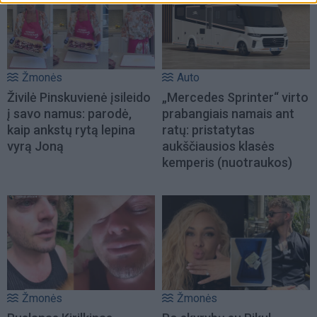
Žmonės
Auto
Živilė Pinskuvienė įsileido
„Mercedes Sprinter“ virto
į savo namus: parodė,
prabangiais namais ant
kaip ankstų rytą lepina
ratų: pristatytas
vyrą Joną
aukščiausios klasės
kemperis (nuotraukos)
Žmonės
Žmonės