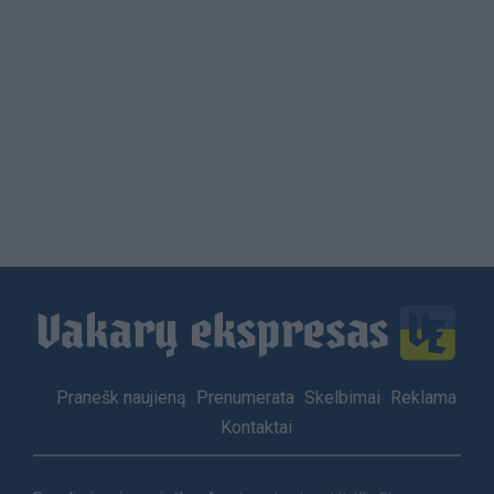
Load
More
Footer
Pranešk naujieną
Prenumerata
Skelbimai
Reklama
menu
Kontaktai