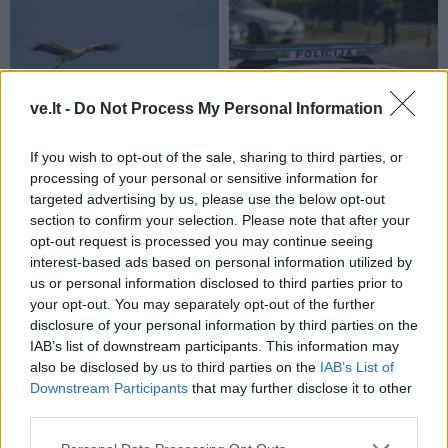
ve.lt -
Do Not Process My Personal Information
Kriminalai
Kriminalai
Muitininko Dulaičio
Pamiršo, kad namai jau
If you wish to opt-out of the sale, sharing to third parties, or
pasekėjas nušovė gandrą
priklauso kitiems:
processing of your personal or sensitive information for
(3)
nostalgija daiktams
targeted advertising by us, please use the below opt-out
privertė griebtis smurto
section to confirm your selection. Please note that after your
opt-out request is processed you may continue seeing
interest-based ads based on personal information utilized by
us or personal information disclosed to third parties prior to
your opt-out. You may separately opt-out of the further
disclosure of your personal information by third parties on the
IAB’s list of downstream participants. This information may
also be disclosed by us to third parties on the
IAB’s List of
Kriminalai
Kriminalai
Downstream Participants
that may further disclose it to other
Sukčiai nesnaudžia:
Gaisras automobilių
third parties.
naudojasi dėl kietojo kuro
pardavimo aikštelėje: