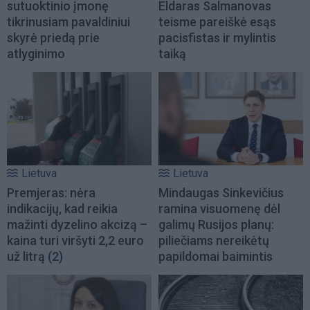
sutuoktinio įmonę
Eldaras Salmanovas
tikrinusiam pavaldiniui
teisme pareiškė esąs
skyrė priedą prie
pacisfistas ir mylintis
atlyginimo
taiką
Lietuva
Lietuva
Premjeras: nėra
Mindaugas Sinkevičius
indikacijų, kad reikia
ramina visuomenę dėl
mažinti dyzelino akcizą –
galimų Rusijos planų:
kaina turi viršyti 2,2 euro
piliečiams nereikėtų
už litrą
(2)
papildomai baimintis