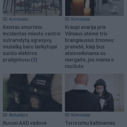
Kriminalai
Kriminalai
Keistas smurtinis
Kraupi avarija prie
incidentas miesto centre:
Vilniaus atėmė tris
sutramdytą agresyvų
brangiausius žmones:
mušeiką baro lankytojai
pranešė, kaip bus
surišo elektros
atsisveikinama su
prailgintuvu
(3)
mergaite, jos mama ir
močiute
Aktualijos
Kriminalai
Buvusi AAD vadovė
Terorizmu kaltinamas