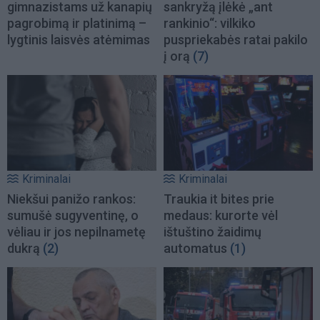
gimnazistams už kanapių
sankryžą įlėkė „ant
pagrobimą ir platinimą –
rankinio“: vilkiko
lygtinis laisvės atėmimas
puspriekabės ratai pakilo
į orą
(7)
Kriminalai
Kriminalai
Niekšui panižo rankos:
Traukia it bites prie
sumušė sugyventinę, o
medaus: kurorte vėl
vėliau ir jos nepilnametę
ištuštino žaidimų
dukrą
(2)
automatus
(1)