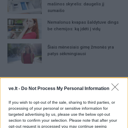
mašinos skyrelis: daugelis jį
sumaišo
Nemalonus kvapas šaldytuve dings
be chemijos: ką įdėti į vidų
Šiais mėnesiais gimę žmonės yra
patys sėkmingiausi
ve.lt -
Do Not Process My Personal Information
Raktažodžiai
kazys jonaitis
nužudymai
If you wish to opt-out of the sale, sharing to third parties, or
processing of your personal or sensitive information for
targeted advertising by us, please use the below opt-out
section to confirm your selection. Please note that after your
Komentarai
opt-out request is processed you may continue seeing