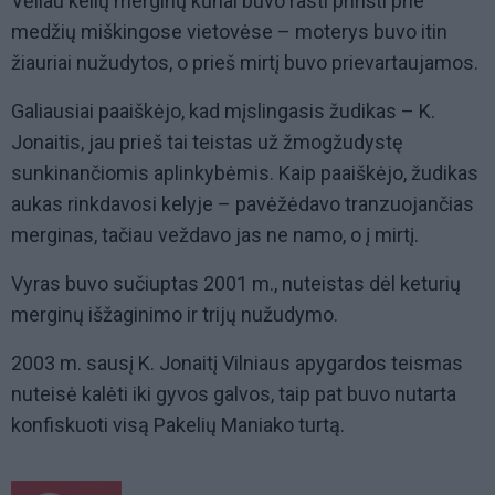
Vėliau kelių merginų kūnai buvo rasti pririšti prie
medžių miškingose vietovėse – moterys buvo itin
žiauriai nužudytos, o prieš mirtį buvo prievartaujamos.
Galiausiai paaiškėjo, kad mįslingasis žudikas – K.
Jonaitis, jau prieš tai teistas už žmogžudystę
sunkinančiomis aplinkybėmis. Kaip paaiškėjo, žudikas
aukas rinkdavosi kelyje – pavėžėdavo tranzuojančias
merginas, tačiau veždavo jas ne namo, o į mirtį.
Vyras buvo sučiuptas 2001 m., nuteistas dėl keturių
merginų išžaginimo ir trijų nužudymo.
2003 m. sausį K. Jonaitį Vilniaus apygardos teismas
nuteisė kalėti iki gyvos galvos, taip pat buvo nutarta
konfiskuoti visą Pakelių Maniako turtą.