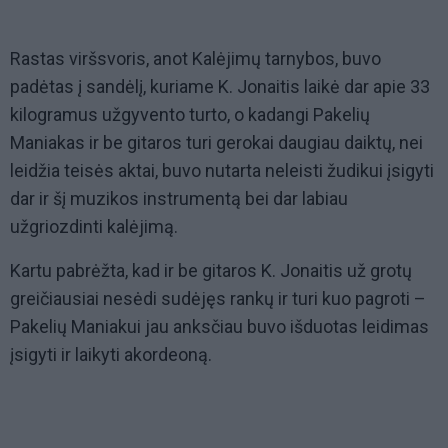
Rastas viršsvoris, anot Kalėjimų tarnybos, buvo
padėtas į sandėlį, kuriame K. Jonaitis laikė dar apie 33
kilogramus užgyvento turto, o kadangi Pakelių
Maniakas ir be gitaros turi gerokai daugiau daiktų, nei
leidžia teisės aktai, buvo nutarta neleisti žudikui įsigyti
dar ir šį muzikos instrumentą bei dar labiau
užgriozdinti kalėjimą.
Kartu pabrėžta, kad ir be gitaros K. Jonaitis už grotų
greičiausiai nesėdi sudėjęs rankų ir turi kuo pagroti –
Pakelių Maniakui jau anksčiau buvo išduotas leidimas
įsigyti ir laikyti akordeoną.