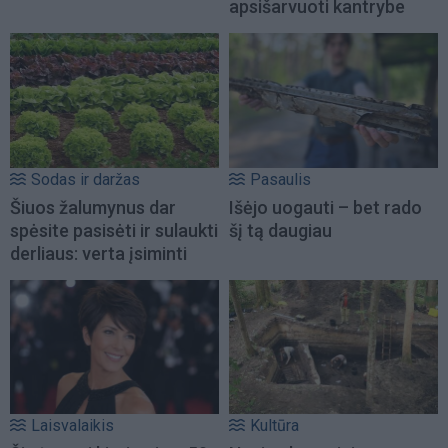
apsišarvuoti kantrybe
Sodas ir daržas
Pasaulis
Šiuos žalumynus dar
Išėjo uogauti – bet rado
spėsite pasisėti ir sulaukti
šį tą daugiau
derliaus: verta įsiminti
Laisvalaikis
Kultūra