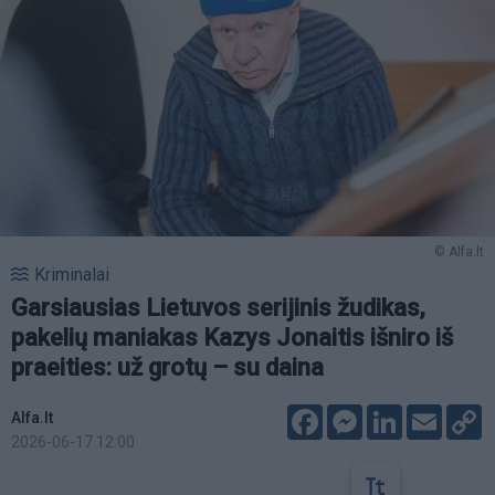
© Alfa.lt
Kriminalai
Garsiausias Lietuvos serijinis žudikas,
pakelių maniakas Kazys Jonaitis išniro iš
praeities: už grotų – su daina
Facebook
Messenger
LinkedIn
Email
C
Alfa.lt
L
2026-06-17 12:00