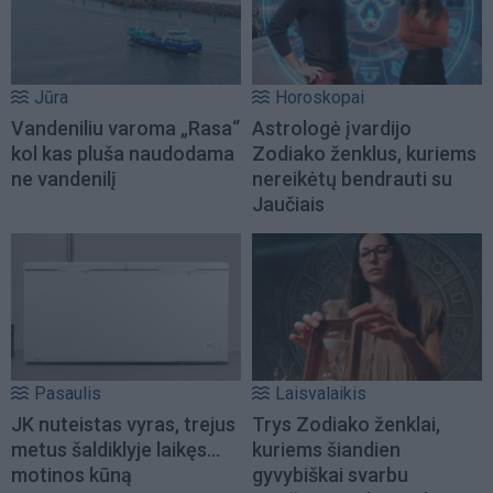
Jūra
Horoskopai
Vandeniliu varoma „Rasa“
Astrologė įvardijo
kol kas pluša naudodama
Zodiako ženklus, kuriems
ne vandenilį
nereikėtų bendrauti su
Jaučiais
Pasaulis
Laisvalaikis
JK nuteistas vyras, trejus
Trys Zodiako ženklai,
metus šaldiklyje laikęs...
kuriems šiandien
motinos kūną
gyvybiškai svarbu