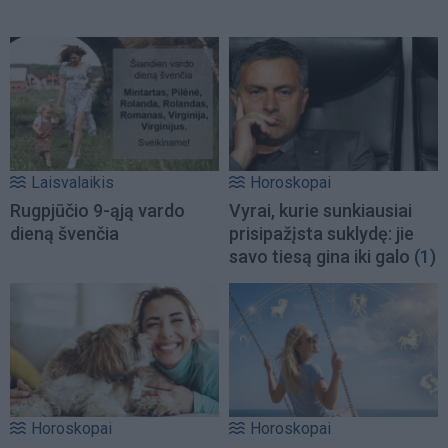
Laisvalaikis
Horoskopai
Rugpjūčio 9-ąją vardo
Vyrai, kurie sunkiausiai
dieną švenčia
prisipažįsta suklydę: jie
savo tiesą gina iki galo
(1)
Horoskopai
Horoskopai