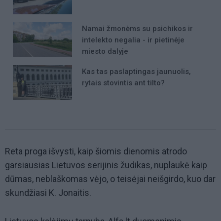
Namai žmonėms su psichikos ir
intelekto negalia - ir pietinėje
miesto dalyje
Kas tas paslaptingas jaunuolis,
rytais stovintis ant tilto?
Reta proga išvysti, kaip šiomis dienomis atrodo
garsiausias Lietuvos serijinis žudikas, nuplaukė kaip
dūmas, neblaškomas vėjo, o teisėjai neišgirdo, kuo dar
skundžiasi K. Jonaitis.