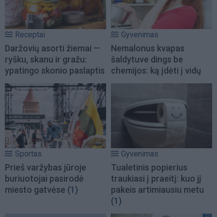
Receptai
Gyvenimas
Daržovių asorti žiemai —
Nemalonus kvapas
ryšku, skanu ir gražu:
šaldytuve dings be
ypatingo skonio paslaptis
chemijos: ką įdėti į vidų
Sportas
Gyvenimas
Prieš varžybas jūroje
Tualetinis popierius
buriuotojai pasirodė
traukiasi į praeitį: kuo jį
miesto gatvėse
(1)
pakeis artimiausiu metu
(1)