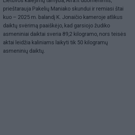
Lietuvos kalėjimų tarnyba, Alfa.lt duomenimis,
prieštarauja Pakelių Maniako skundui ir remiasi štai
kuo – 2025 m. balandį K. Jonaičio kameroje atlikus
daiktų svėrimą paaiškėjo, kad garsiojo žudiko
asmeniniai daiktai sveria 89,2 kilogramo, nors teisės
aktai leidžia kaliniams laikyti tik 50 kilogramų
asmeninių daiktų.