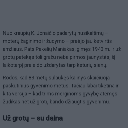
Nuo kraupių K. Jonaičio padarytų nusikaltimų –
moterų žaginimo ir žudymo – praėjo jau ketvirtis
amžiaus. Pats Pakelių Maniakas, gimęs 1943 m. ir už
grotų patekęs toli gražu nebe pirmos jaunystės, šį
laikotarpį praleido uždarytas tarp keturių sienų.
Rodos, kad 83 metų sulaukęs kalinys skaičiuoja
paskutinius gyvenimo metus. Tačiau labai tikėtina ir
kita versija – kad trims merginoms gyvybę atėmęs
žudikas net už grotų bando džiaugtis gyvenimu.
Už grotų – su daina