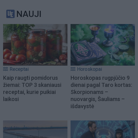
NAUJI
Receptai
Horoskopai
Kaip raugti pomidorus
Horoskopas rugpjūčio 9
žiemai: TOP 3 skaniausi
dienai pagal Taro kortas:
receptai, kurie puikiai
Skorpionams –
laikosi
nuovargis, Šauliams –
išdavystė