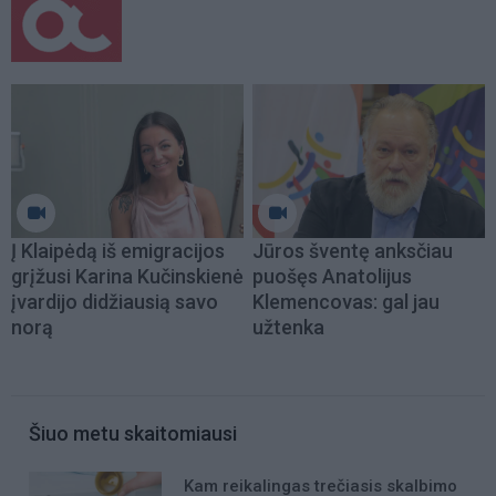
Į Klaipėdą iš emigracijos
Jūros šventę anksčiau
grįžusi Karina Kučinskienė
puošęs Anatolijus
įvardijo didžiausią savo
Klemencovas: gal jau
norą
užtenka
Šiuo metu skaitomiausi
Kam reikalingas trečiasis skalbimo