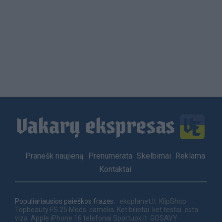
Load
More
Footer
Pranešk naujieną
Prenumerata
Skelbimai
Reklama
menu
Kontaktai
Populiariausios paieškos frazės:
ekoplanet.lt
KlipShop
Topbeauty
FS 25 Mods
camelia
Ket bilietai
ket testai
esta
viza
Apple iPhone 16 telefonai
Sportuok.lt
GOSAVY