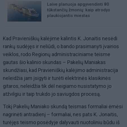
Laive planuoja apgyvendinti 80
tūkstančių žmonių: kaip atrodys
plaukiojantis miestas
Kad Pravieniškių kalėjime kalintis K. Jonaitis nesėdi
rankų sudėjęs ir neliūdi, o bando prasimanyti įvairios
veiklos, rodo Regionų administraciniame teisme
gautas šio kalinio skundas – Pakelių Maniakas
skundžiasi, kad Pravieniškių kalėjimo administracija
neleidžia jam įsigyti ir turėti elektrinės klasikinės
gitaros, neleidžia tik dėl neigiamo nusistatymo jo
atžvilgiu ir taip trukdo jo saviugdos procesą.
Tokį Pakelių Maniako skundą teismas formaliai ėmėsi
nagrinėti antradienį – formaliai, nes pats K. Jonaitis,
turėjęs teismo posėdyje dalyvauti nuotoliniu būdu iš