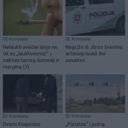
Kriminalai
Kriminalai
Nelaukti svečiai išėjo ne
Negrįžo iš Jūros šventės:
tik su „lauktuvėmis“: į
artimieji laukė dvi
nakties tamsą išsivedė ir
savaites
merginą
(3)
Kriminalai
Kriminalai
Dviem Klaipėdos
„Fūristas“ į judrią