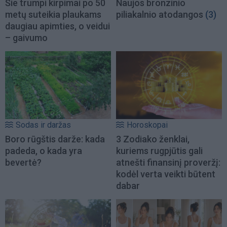
Šie trumpi kirpimai po 50
Naujos bronzinio
metų suteikia plaukams
piliakalnio atodangos
(3)
daugiau apimties, o veidui
– gaivumo
Sodas ir daržas
Horoskopai
Boro rūgštis darže: kada
3 Zodiako ženklai,
padeda, o kada yra
kuriems rugpjūtis gali
bevertė?
atnešti finansinį proveržį:
kodėl verta veikti būtent
dabar