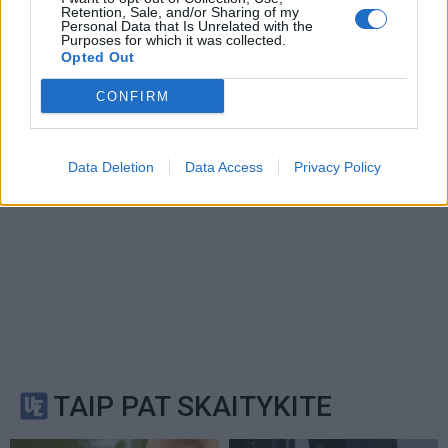
Retention, Sale, and/or Sharing of my
Privacy Policy
and
Terms of
Personal Data that Is Unrelated with the
Purposes for which it was collected.
Service
apply.
Opted Out
CONFIRM
Data Deletion
Data Access
Privacy Policy
TAIP PAT SKAITYKITE