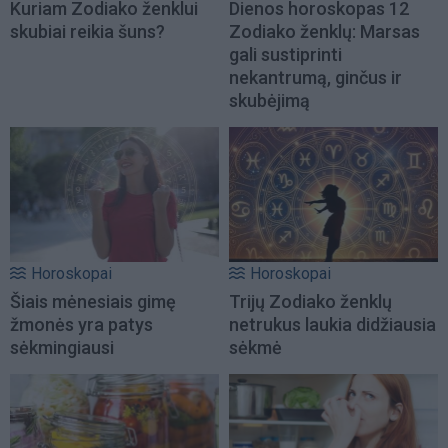
Kuriam Zodiako ženklui
Dienos horoskopas 12
skubiai reikia šuns?
Zodiako ženklų: Marsas
gali sustiprinti
nekantrumą, ginčus ir
skubėjimą
Horoskopai
Horoskopai
Šiais mėnesiais gimę
Trijų Zodiako ženklų
žmonės yra patys
netrukus laukia didžiausia
sėkmingiausi
sėkmė