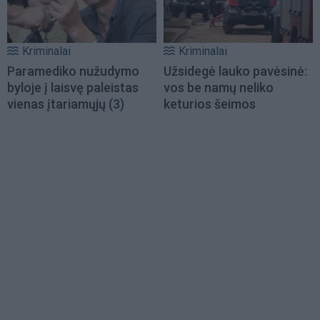
Kriminalai
Kriminalai
Paramediko nužudymo
Užsidegė lauko pavėsinė:
byloje į laisvę paleistas
vos be namų neliko
vienas įtariamųjų
(3)
keturios šeimos