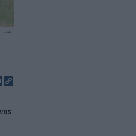
 nuotr.
er
kedIn
Email
Copy
Link
uvos