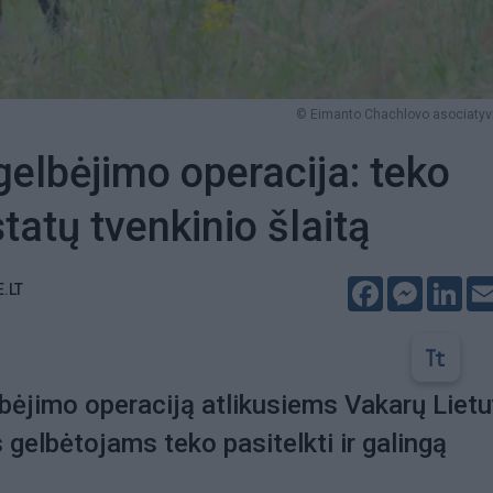
© Eimanto Chachlovo asociatyvi
elbėjimo operacija: teko
tatų tvenkinio šlaitą
Facebook
Messeng
Lin
E.LT
bėjimo operaciją atlikusiems Vakarų Liet
gelbėtojams teko pasitelkti ir galingą