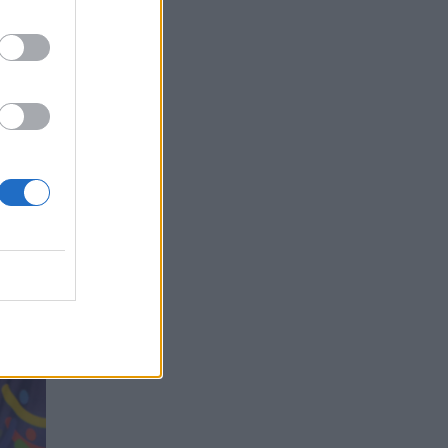
.
ranto.