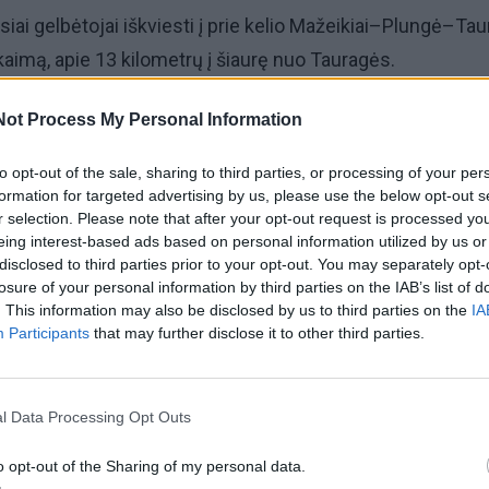
siai gelbėtojai iškviesti į prie kelio Mažeikiai–Plungė–Ta
aimą, apie 13 kilometrų į šiaurę nuo Tauragės.
kė kaimo Dvargančio gatvėje.
Not Process My Personal Information
to opt-out of the sale, sharing to third parties, or processing of your per
inį įkrito arklys, kuris pats negali išlipti.
formation for targeted advertising by us, please use the below opt-out s
r selection. Please note that after your opt-out request is processed y
pie 24 kvadratinių metrų ploto tvenkinyje rasta kumelė.
eing interest-based ads based on personal information utilized by us or
disclosed to third parties prior to your opt-out. You may separately opt-
losure of your personal information by third parties on the IAB’s list of
metro nuo kranto, vandens gylis toje vietoje siekė apie v
. This information may also be disclosed by us to third parties on the
IA
Participants
that may further disclose it to other third parties.
lipti negalėjo dėl stataus tvenkinio šlaito.
l Data Processing Opt Outs
tas Tauragės rajono savivaldybės priešgaisrinės tarnybos
o opt-out of the Sharing of my personal data.