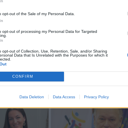
In
agesių komandos savanoris.
o opt-out of the Sale of my Personal Data.
atvažiavo ekskavatoriumi, kuriuo nukastas tvenkinio šlaitas
In
to opt-out of processing my Personal Data for Targeted
ksyravimo lynu ir ekskavatoriumi saugiai ištraukta ant k
ing.
In
raciją gyvūnas nenukentėjo.
o opt-out of Collection, Use, Retention, Sale, and/or Sharing
ersonal Data that Is Unrelated with the Purposes for which it
lected.
Out
CONFIRM
Data Deletion
Data Access
Privacy Policy