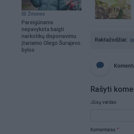
Žmonės
Pareigūnams
nepavyksta baigti
narkotikų disponavimu
Raktažodžiai
g
įtariamo Olego Šurajevo
bylos
Komenta
Rašyti kome
Jūsų vardas
Komentaras