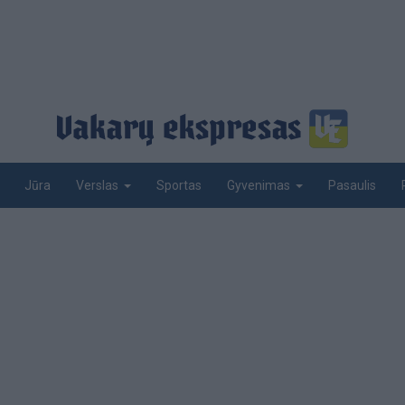
Jūra
Sportas
Pasaulis
Verslas
Gyvenimas