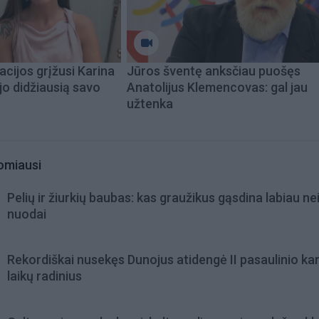
acijos grįžusi Karina
Jūros šventę anksčiau puošęs
jo didžiausią savo
Anatolijus Klemencovas: gal jau
užtenka
omiausi
Pelių ir žiurkių baubas: kas graužikus gąsdina labiau ne
nuodai
Rekordiškai nusekęs Dunojus atidengė II pasaulinio ka
laikų radinius