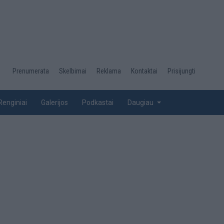
Desktop
Prenumerata
Skelbimai
Reklama
Kontaktai
Prisijungti
menu
top
Renginiai
Galerijos
Podkastai
Daugiau