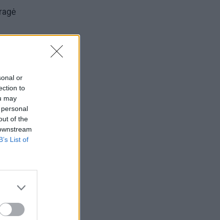
uragė
sonal or
ection to
ou may
 personal
out of the
 downstream
ieną
B’s List of