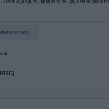
Geltonuoja agurkų lapai: kalta ne liga, o viena dažna kl
elbėjimo operacija
rai
ntarą