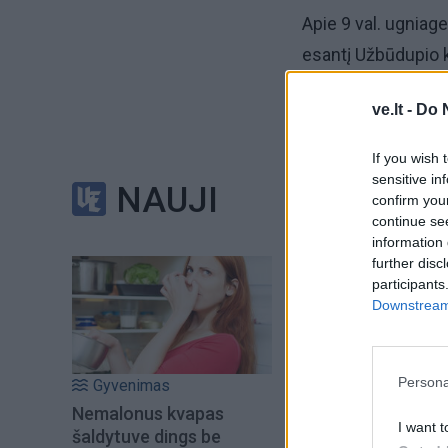
Apie 9 val. ugniage
esantį Užbūdupio k
Jų pagalbos prirei
ve.lt -
Do 
If you wish 
Pranešta, kad į tvenk
sensitive in
NAUJI
confirm you
Atvykus į vietą, a
continue se
information 
further disc
Ji buvo apie pusę 
participants
Downstream 
metrą.
Gyvūnas į krantą iš
Persona
Gyvenimas
Nemalonus kvapas
Į pagalbą pasitelk
I want t
šaldytuve dings be