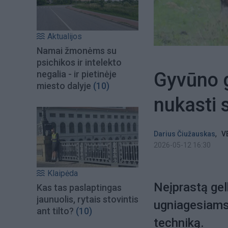
Aktualijos
Namai žmonėms su
psichikos ir intelekto
Gyvūno g
negalia - ir pietinėje
miesto dalyje
(10)
nukasti s
,
Darius Čiužauskas
V
2026-05-12 16:30
Klaipėda
Neįprastą gel
Kas tas paslaptingas
jaunuolis, rytais stovintis
ugniagesiams 
ant tilto?
(10)
techniką.