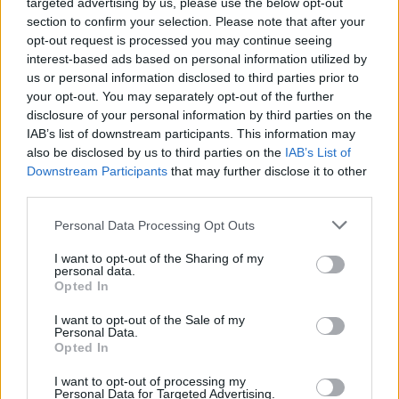
targeted advertising by us, please use the below opt-out
„Fūristas“ į judrią
Traukia it bites prie
section to confirm your selection. Please note that after your
sankryžą įlėkė „ant
medaus: kurorte vėl
opt-out request is processed you may continue seeing
rankinio“: vilkiko
ištuštino žaidimų
interest-based ads based on personal information utilized by
puspriekabės ratai pakilo
automatus
us or personal information disclosed to third parties prior to
your opt-out. You may separately opt-out of the further
į orą
disclosure of your personal information by third parties on the
IAB’s list of downstream participants. This information may
also be disclosed by us to third parties on the
IAB’s List of
Downstream Participants
that may further disclose it to other
third parties.
Personal Data Processing Opt Outs
Kriminalai
Kriminalai
I want to opt-out of the Sharing of my
personal data.
Paramediko nužudymo
Nelaukti svečiai išėjo ne
Opted In
byloje į laisvę paleistas
tik su „lauktuvėmis“: į
vienas įtariamųjų
nakties tamsą išsivedė ir
I want to opt-out of the Sale of my
Personal Data.
merginą
Opted In
I want to opt-out of processing my
Personal Data for Targeted Advertising.