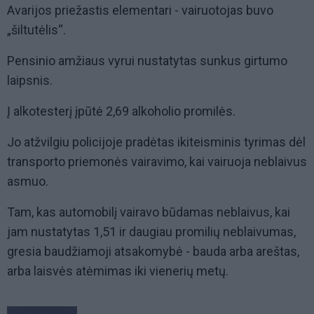
Avarijos priežastis elementari - vairuotojas buvo
„šiltutėlis“.
Pensinio amžiaus vyrui nustatytas sunkus girtumo
laipsnis.
Į alkotesterį įpūtė 2,69 alkoholio promilės.
Jo atžvilgiu policijoje pradėtas ikiteisminis tyrimas dėl
transporto priemonės vairavimo, kai vairuoja neblaivus
asmuo.
Tam, kas automobilį vairavo būdamas neblaivus, kai
jam nustatytas 1,51 ir daugiau promilių neblaivumas,
gresia baudžiamoji atsakomybė - bauda arba areštas,
arba laisvės atėmimas iki vienerių metų.