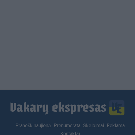
Load
More
Footer
Pranešk naujieną
Prenumerata
Skelbimai
Reklama
menu
Kontaktai