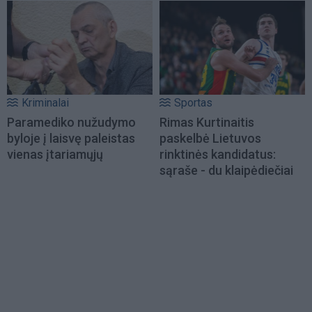
Kriminalai
Sportas
Paramediko nužudymo
Rimas Kurtinaitis
byloje į laisvę paleistas
paskelbė Lietuvos
vienas įtariamųjų
rinktinės kandidatus:
sąraše - du klaipėdiečiai