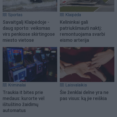
Sportas
Klaipėda
Savaitgalį Klaipėdoje -
Kelininkai gali
daug sporto: veiksmas
patriukšmauti naktį:
virs penkiose skirtingose
remontuojama svarbi
miesto vietose
eismo arterija
Kriminalai
Laisvalaikis
Traukia it bites prie
Šie ženklai delne yra ne
medaus: kurorte vėl
pas visus: ką jie reiškia
ištuštino žaidimų
automatus