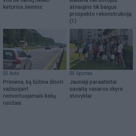
keturios šeimos
atnaujins tik baigus
prospekto rekonstrukciją
(1)
Auto
Sportas
Primena, ką būtina žinoti
Jaunieji paraatletai
važiuojant
savaitę vasaros skyrė
remontuojamais kelių
stovyklai
ruožais