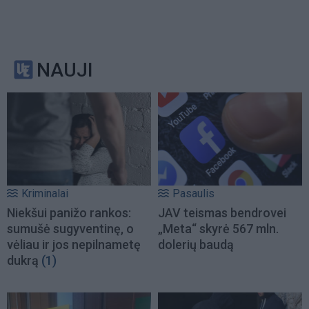
NAUJI
Kriminalai
Pasaulis
Niekšui panižo rankos:
JAV teismas bendrovei
sumušė sugyventinę, o
„Meta“ skyrė 567 mln.
vėliau ir jos nepilnametę
dolerių baudą
dukrą
(1)