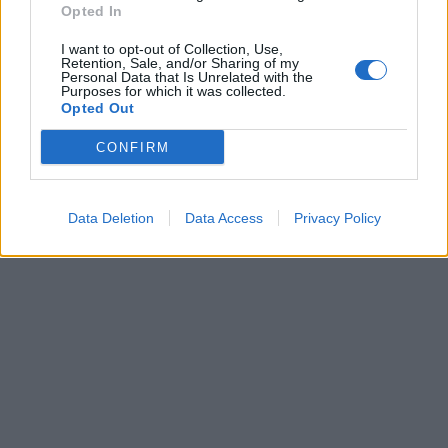
Opted In
I want to opt-out of Collection, Use,
Retention, Sale, and/or Sharing of my
Personal Data that Is Unrelated with the
Purposes for which it was collected.
Kriminalai
Kriminalai
Opted Out
Užsidegė lauko pavėsinė:
Pro langą paryčiais
CONFIRM
vos be namų neliko
žvilgtelėjęs vyras
keturios šeimos
nustėro: žmona kieme
virto gyvu fakelu
(1)
Data Deletion
Data Access
Privacy Policy