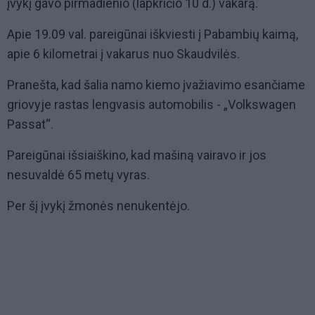
įvykį gavo pirmadienio (lapkričio 10 d.) vakarą.
Apie 19.09 val. pareigūnai iškviesti į Pabambių kaimą,
apie 6 kilometrai į vakarus nuo Skaudvilės.
Pranešta, kad šalia namo kiemo įvažiavimo esančiame
griovyje rastas lengvasis automobilis - „Volkswagen
Passat“.
Pareigūnai išsiaiškino, kad mašiną vairavo ir jos
nesuvaldė 65 metų vyras.
Per šį įvykį žmonės nenukentėjo.