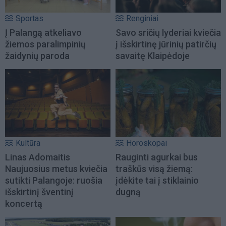
Sportas
Renginiai
Į Palangą atkeliavo
Savo sričių lyderiai kviečia
žiemos paralimpinių
į išskirtinę jūrinių patirčių
žaidynių paroda
savaitę Klaipėdoje
Kultūra
Horoskopai
Linas Adomaitis
Rauginti agurkai bus
Naujuosius metus kviečia
traškūs visą žiemą:
sutikti Palangoje: ruošia
įdėkite tai į stiklainio
išskirtinį šventinį
dugną
koncertą