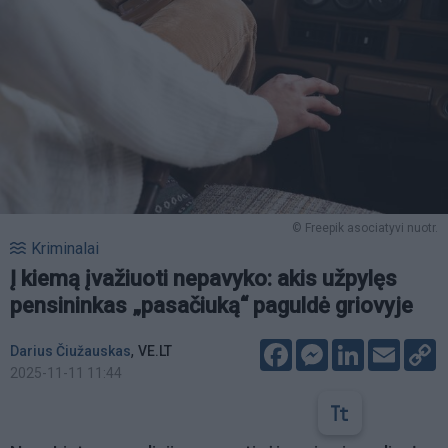
© Freepik asociatyvi nuotr.
Kriminalai
Į kiemą įvažiuoti nepavyko: akis užpylęs
pensininkas „pasačiuką“ paguldė griovyje
Facebook
Messenger
LinkedIn
Email
C
,
Darius Čiužauskas
VE.LT
L
2025-11-11 11:44