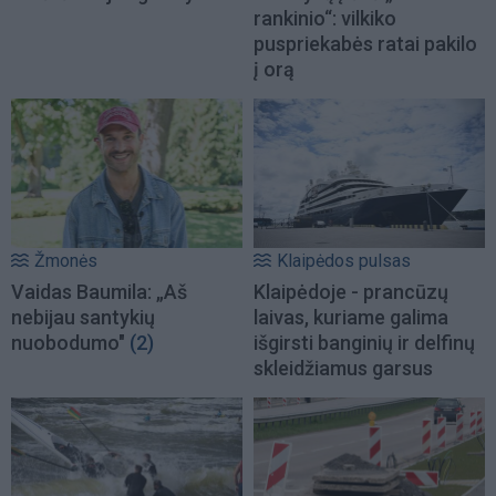
rankinio“: vilkiko
puspriekabės ratai pakilo
į orą
Žmonės
Klaipėdos pulsas
Vaidas Baumila: „Aš
Klaipėdoje - prancūzų
nebijau santykių
laivas, kuriame galima
nuobodumo"
(2)
išgirsti banginių ir delfinų
skleidžiamus garsus