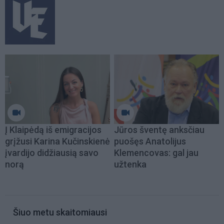
Į Klaipėdą iš emigracijos
Jūros šventę anksčiau
grįžusi Karina Kučinskienė
puošęs Anatolijus
įvardijo didžiausią savo
Klemencovas: gal jau
norą
užtenka
Šiuo metu skaitomiausi