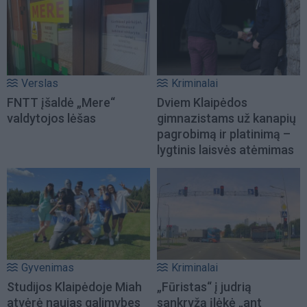
Verslas
Kriminalai
FNTT įšaldė „Mere“
Dviem Klaipėdos
valdytojos lėšas
gimnazistams už kanapių
pagrobimą ir platinimą –
lygtinis laisvės atėmimas
Gyvenimas
Kriminalai
Studijos Klaipėdoje Miah
„Fūristas“ į judrią
atvėrė naujas galimybes
sankryžą įlėkė „ant