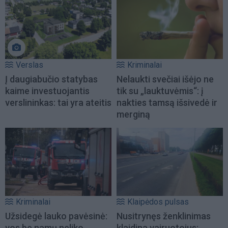
Verslas
Kriminalai
Į daugiabučio statybas
Nelaukti svečiai išėjo ne
kaime investuojantis
tik su „lauktuvėmis“: į
verslininkas: tai yra ateitis
nakties tamsą išsivedė ir
merginą
Kriminalai
Klaipėdos pulsas
Užsidegė lauko pavėsinė:
Nusitrynęs ženklinimas
vos be namų neliko
klaidina vairuotojus: