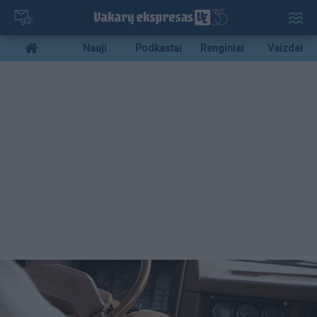
Pereiti
į
pagrindinį
Mobile
Nauji
Podkastai
Renginiai
Vaizdai
turinį
menu
bottom