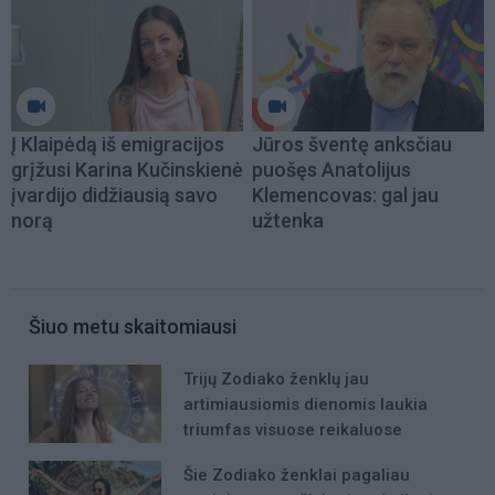
Į Klaipėdą iš emigracijos
Jūros šventę anksčiau
grįžusi Karina Kučinskienė
puošęs Anatolijus
įvardijo didžiausią savo
Klemencovas: gal jau
norą
užtenka
Šiuo metu skaitomiausi
Trijų Zodiako ženklų jau
artimiausiomis dienomis laukia
triumfas visuose reikaluose
Šie Zodiako ženklai pagaliau