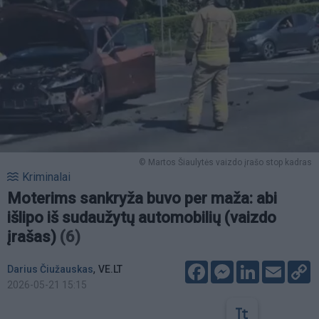
© Martos Šiaulytės vaizdo įrašo stop kadras
Kriminalai
Moterims sankryža buvo per maža: abi
išlipo iš sudaužytų automobilių (vaizdo
įrašas)
(6)
Facebook
Messenger
LinkedIn
Email
C
,
Darius Čiužauskas
VE.LT
L
2026-05-21 15:15