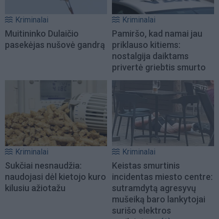
Kriminalai
Kriminalai
Muitininko Dulaičio
Pamiršo, kad namai jau
pasekėjas nušovė gandrą
priklauso kitiems:
nostalgija daiktams
privertė griebtis smurto
Kriminalai
Kriminalai
Sukčiai nesnaudžia:
Keistas smurtinis
naudojasi dėl kietojo kuro
incidentas miesto centre:
kilusiu ažiotažu
sutramdytą agresyvų
mušeiką baro lankytojai
surišo elektros