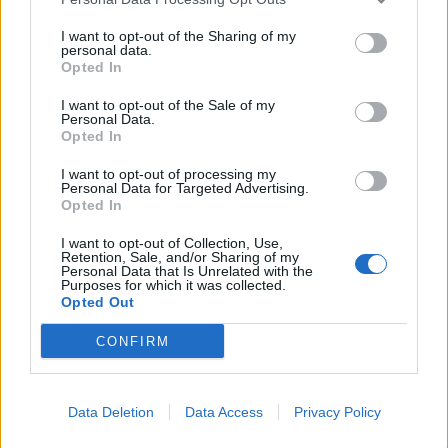
Muitininkai ties Kryžkalniu
Informacija apie Rusijoje
I want to opt-out of the Sharing of my
sulaikė nelegalių rūkalų
už šnipinėjimą nuteistą
personal data.
Opted In
siuntą: rasta 2,4 mln. eurų
Lietuvos pilietį žvalgybai
vertės cigarečių
yra žinoma
I want to opt-out of the Sale of my
Personal Data.
Opted In
I want to opt-out of processing my
Personal Data for Targeted Advertising.
Opted In
I want to opt-out of Collection, Use,
Retention, Sale, and/or Sharing of my
Personal Data that Is Unrelated with the
Purposes for which it was collected.
Opted Out
CONFIRM
Data Deletion
Data Access
Privacy Policy
NAUJI