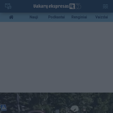
Pereiti
į
pagrindinį
Mobile
Nauji
Podkastai
Renginiai
Vaizdai
turinį
menu
bottom