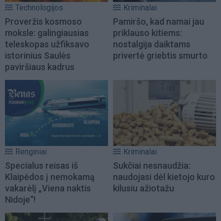
Technologijos
Kriminalai
Proveržis kosmoso
Pamiršo, kad namai jau
moksle: galingiausias
priklauso kitiems:
teleskopas užfiksavo
nostalgija daiktams
istorinius Saulės
privertė griebtis smurto
paviršiaus kadrus
Renginiai
Kriminalai
Specialus reisas iš
Sukčiai nesnaudžia:
Klaipėdos į nemokamą
naudojasi dėl kietojo kuro
vakarėlį „Viena naktis
kilusiu ažiotažu
Nidoje“!