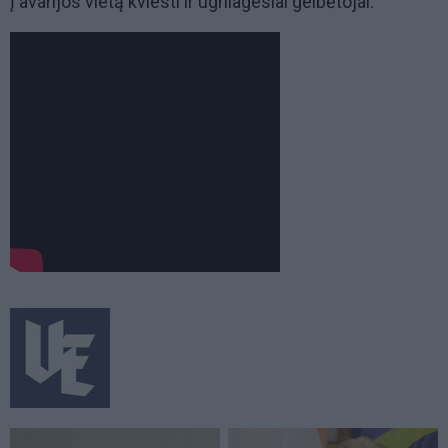
Į avarijos vietą kviesti ir ugniagesiai gelbėtojai.