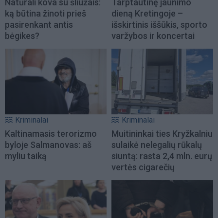
Natūrali kova su šliužais:
Tarptautinę jaunimo
ką būtina žinoti prieš
dieną Kretingoje –
pasirenkant antis
išskirtinis iššūkis, sporto
bėgikes?
varžybos ir koncertai
Kriminalai
Kriminalai
Kaltinamasis terorizmo
Muitininkai ties Kryžkalniu
byloje Salmanovas: aš
sulaikė nelegalių rūkalų
myliu taiką
siuntą: rasta 2,4 mln. eurų
vertės cigarečių