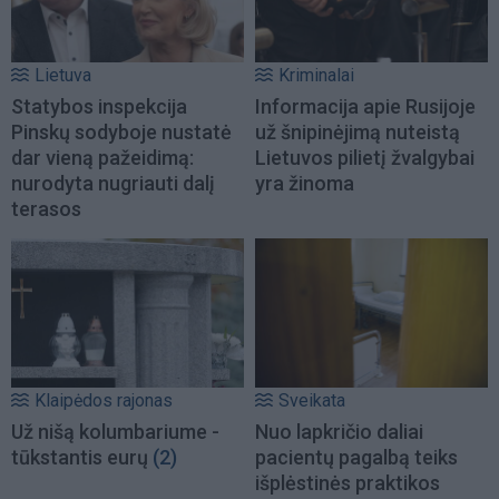
Lietuva
Kriminalai
Statybos inspekcija
Informacija apie Rusijoje
Pinskų sodyboje nustatė
už šnipinėjimą nuteistą
dar vieną pažeidimą:
Lietuvos pilietį žvalgybai
nurodyta nugriauti dalį
yra žinoma
terasos
Klaipėdos rajonas
Sveikata
Už nišą kolumbariume -
Nuo lapkričio daliai
tūkstantis eurų
(2)
pacientų pagalbą teiks
išplėstinės praktikos