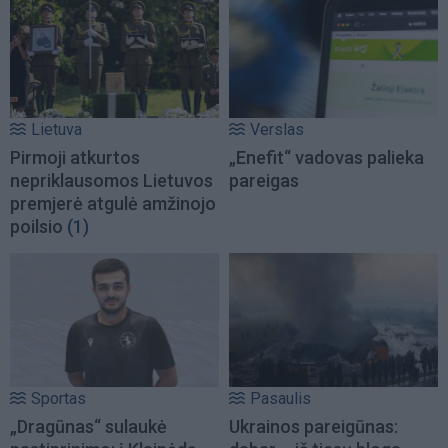
Lietuva
Verslas
Pirmoji atkurtos
„Enefit“ vadovas palieka
nepriklausomos Lietuvos
pareigas
premjerė atgulė amžinojo
poilsio
(1)
Sportas
Pasaulis
„Dragūnas“ sulaukė
Ukrainos pareigūnas: