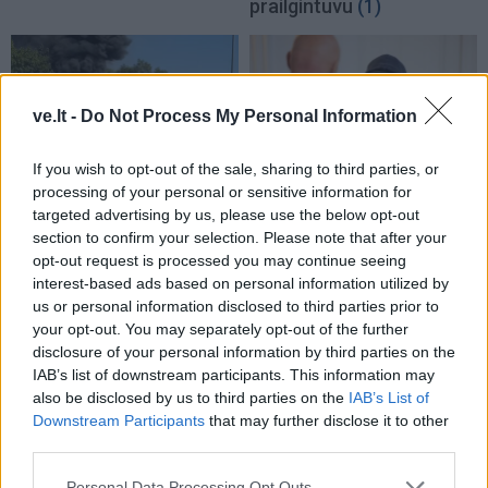
prailgintuvu
(1)
ve.lt -
Do Not Process My Personal Information
If you wish to opt-out of the sale, sharing to third parties, or
Kriminalai
Kriminalai
processing of your personal or sensitive information for
targeted advertising by us, please use the below opt-out
Gaisras automobilių
Kaltinamasis terorizmo
section to confirm your selection. Please note that after your
pardavimo aikštelėje:
byloje Salmanovas: aš
opt-out request is processed you may continue seeing
sudegė ne tik namelis ant
myliu taiką
interest-based ads based on personal information utilized by
ratų
us or personal information disclosed to third parties prior to
your opt-out. You may separately opt-out of the further
disclosure of your personal information by third parties on the
IAB’s list of downstream participants. This information may
also be disclosed by us to third parties on the
IAB’s List of
Downstream Participants
that may further disclose it to other
third parties.
Kriminalai
Kriminalai
Personal Data Processing Opt Outs