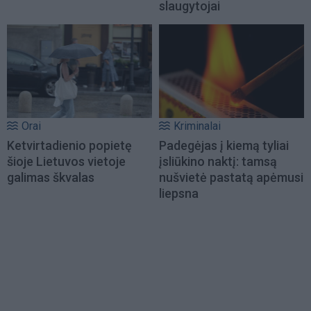
slaugytojai
Orai
Kriminalai
Ketvirtadienio popietę
Padegėjas į kiemą tyliai
šioje Lietuvos vietoje
įsliūkino naktį: tamsą
galimas škvalas
nušvietė pastatą apėmusi
liepsna