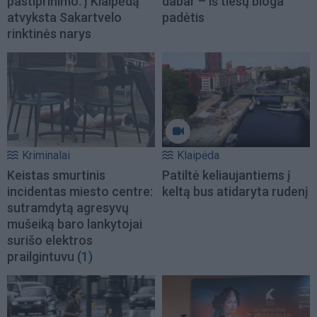
pastiprinimo: į Klaipėdą
dabar – iš tiesų bloga
atvyksta Sakartvelo
padėtis
rinktinės narys
Kriminalai
Klaipėda
Keistas smurtinis
Patiltė keliaujantiems į
incidentas miesto centre:
keltą bus atidaryta rudenį
sutramdytą agresyvų
mušeiką baro lankytojai
surišo elektros
prailgintuvu
(1)