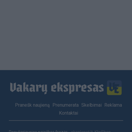
Load
More
Footer
Pranešk naujieną
Prenumerata
Skelbimai
Reklama
menu
Kontaktai