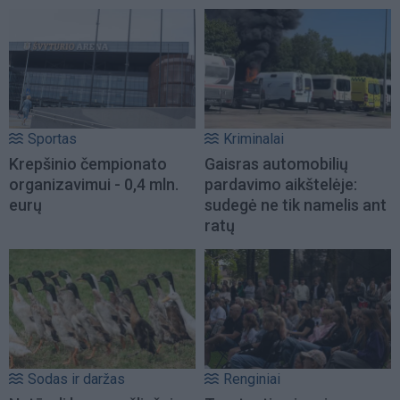
Sportas
Kriminalai
Krepšinio čempionato
Gaisras automobilių
organizavimui - 0,4 mln.
pardavimo aikštelėje:
eurų
sudegė ne tik namelis ant
ratų
Sodas ir daržas
Renginiai