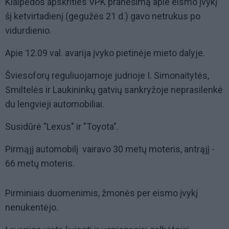
Klaipėdos apskrities VPK pranešimą apie eismo įvykį
šį ketvirtadienį (gegužės 21 d.) gavo netrukus po
vidurdienio.
Apie 12.09 val. avarija įvyko pietinėje mieto dalyje.
Šviesoforų reguliuojamoje judrioje I. Simonaitytės,
Smiltelės ir Laukininkų gatvių sankryžoje neprasilenkė
du lengvieji automobiliai.
Susidūrė "Lexus" ir "Toyota".
Pirmąjį automobilį vairavo 30 metų moteris, antrąjį -
66 metų moteris.
Pirminiais duomenimis, žmonės per eismo įvykį
nenukentėjo.