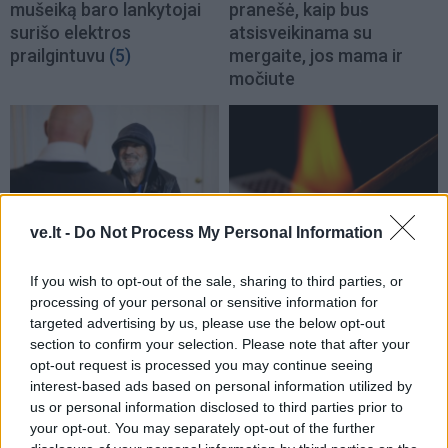
mušeiką baro lankytojai
pranešė, kaip bus
surišo elektros
atsisveikinama su
prailgintuvu
(5)
mergaite, jos mama ir
močiute
ve.lt -
Do Not Process My Personal Information
Kriminalai
Kriminalai
Terorizmu kaltinamas
Padegėjas į kiemą tyliai
If you wish to opt-out of the sale, sharing to third parties, or
Eldaras Salmanovas
įsliūkino naktį: tamsą
processing of your personal or sensitive information for
teisme pareiškė esąs
nušvietė pastatą apėmusi
targeted advertising by us, please use the below opt-out
section to confirm your selection. Please note that after your
pacisfistas ir mylintis
liepsna
(2)
opt-out request is processed you may continue seeing
taiką
interest-based ads based on personal information utilized by
us or personal information disclosed to third parties prior to
your opt-out. You may separately opt-out of the further