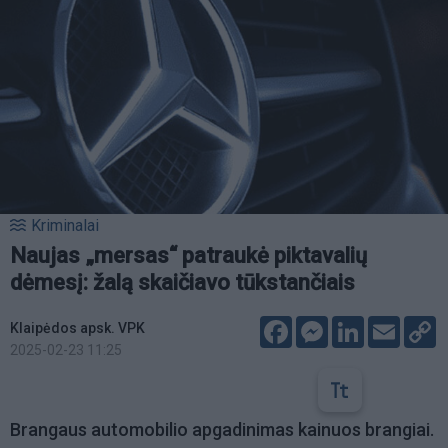
Kriminalai
Naujas „mersas“ patraukė piktavalių
dėmesį: žalą skaičiavo tūkstančiais
Facebook
Messenger
LinkedIn
Email
C
Klaipėdos apsk. VPK
L
2025-02-23 11:25
Brangaus automobilio apgadinimas kainuos brangiai.