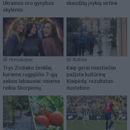
Ukrainos oro gynybos
skaudžių įvykių virtinė
skylėmis
Horoskopai
Kultūra
Trys Zodiako ženklai,
Kaip gerai miestiečiai
kuriems rugpjūčio 7-ąją
pažįsta kultūrinę
seksis labiausiai: visiems
Klaipėdą: rezultatas
reikia Skorpionų
nustebino