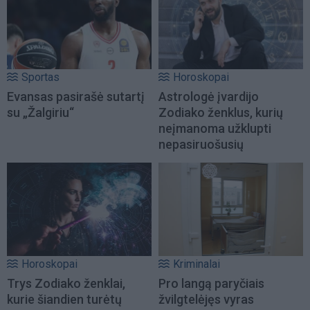
Sportas
Horoskopai
Evansas pasirašė sutartį
Astrologė įvardijo
su „Žalgiriu“
Zodiako ženklus, kurių
neįmanoma užklupti
nepasiruošusių
Horoskopai
Kriminalai
Trys Zodiako ženklai,
Pro langą paryčiais
kurie šiandien turėtų
žvilgtelėjęs vyras