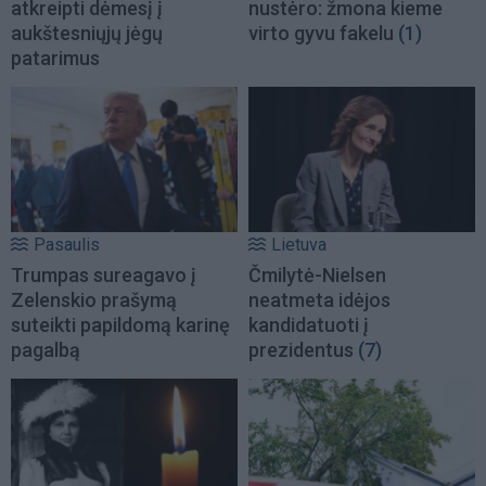
atkreipti dėmesį į
nustėro: žmona kieme
aukštesniųjų jėgų
virto gyvu fakelu
(1)
patarimus
Pasaulis
Lietuva
Trumpas sureagavo į
Čmilytė-Nielsen
Zelenskio prašymą
neatmeta idėjos
suteikti papildomą karinę
kandidatuoti į
pagalbą
prezidentus
(7)