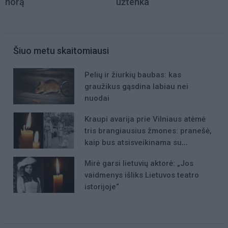
norą
užtenka
Šiuo metu skaitomiausi
Pelių ir žiurkių baubas: kas
graužikus gąsdina labiau nei
nuodai
Kraupi avarija prie Vilniaus atėmė
tris brangiausius žmones: pranešė,
kaip bus atsisveikinama su
mergaite, jos mama ir močiute
Mirė garsi lietuvių aktorė: „Jos
vaidmenys išliks Lietuvos teatro
istorijoje“