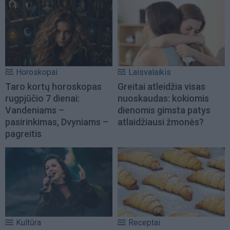
Horoskopai
Laisvalaikis
Taro kortų horoskopas
Greitai atleidžia visas
rugpjūčio 7 dienai:
nuoskaudas: kokiomis
Vandeniams –
dienomis gimsta patys
pasirinkimas, Dvyniams –
atlaidžiausi žmonės?
pagreitis
Kultūra
Receptai