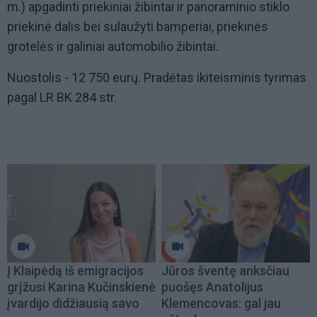
m.) apgadinti priekiniai žibintai ir panoraminio stiklo
priekinė dalis bei sulaužyti bamperiai, priekinės
grotelės ir galiniai automobilio žibintai.
Nuostolis - 12 750 eurų. Pradėtas ikiteisminis tyrimas
pagal LR BK 284 str.
Į Klaipėdą iš emigracijos
Jūros šventę anksčiau
grįžusi Karina Kučinskienė
puošęs Anatolijus
įvardijo didžiausią savo
Klemencovas: gal jau