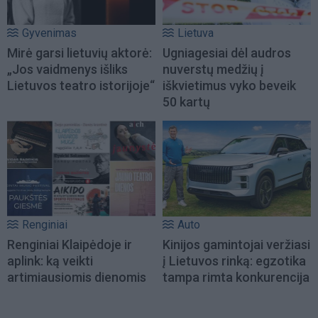
Gyvenimas
Lietuva
Mirė garsi lietuvių aktorė:
Ugniagesiai dėl audros
„Jos vaidmenys išliks
nuverstų medžių į
Lietuvos teatro istorijoje“
iškvietimus vyko beveik
50 kartų
Renginiai
Auto
Renginiai Klaipėdoje ir
Kinijos gamintojai veržiasi
aplink: ką veikti
į Lietuvos rinką: egzotika
artimiausiomis dienomis
tampa rimta konkurencija