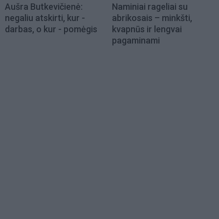
Aušra Butkevičienė:
Naminiai rageliai su
negaliu atskirti, kur -
abrikosais – minkšti,
darbas, o kur - pomėgis
kvapnūs ir lengvai
pagaminami
Load
More