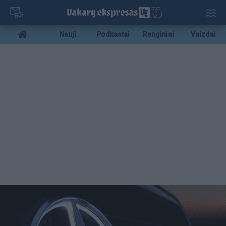
Pereiti
į
pagrindinį
Mobile
Nauji
Podkastai
Renginiai
Vaizdai
turinį
menu
bottom