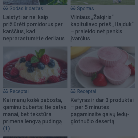
Sodas ir daržas
Sportas
Laistyti ar ne: kaip
Vilniaus „Žalgiris“
prižiūrėti pomidorus per
kapituliavo prieš „Hajduk“
karščius, kad
– praleido net penkis
neprarastumėte derliaus
įvarčius
Receptai
Receptai
Kai manų košė pabosta,
Kefyras ir dar 3 produktai
gaminu bubertą: tie patys
– per 5 minutes
manai, bet tekstūra
pagaminsite gaivų ledų-
primena lengvą pudingą
glotnučio desertą
(1)