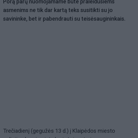
Porą parų nuomojamame bute praleidusiems
asmenims ne tik dar kartą teks susitikti su jo
savininke, bet ir pabendrauti su teisėsaugininkais.
Trečiadienį (gegužės 13 d.) į Klaipėdos miesto