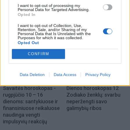
I want to opt-out of processing my
Personal Data for Targeted Advertising.
Opted In
I want to opt-out of Collection, Use,
NAUJI
Retention, Sale, and/or Sharing of my
Personal Data that Is Unrelated with the
Purposes for which it was collected.
Opted Out
CONFIRM
Data Deletion
Data Access
Privacy Policy
Horoskopai
Horoskopai
Savaitės horoskopas -
Dienos horoskopas 12
rugpjūčio 10 – 16
Zodiako ženklų: svarbu
dienoms: santykiuose ir
neperžengti savo
finansiniuose reikaluose
galimybių ribos
naudinga vengti
impulsyvių reakcijų