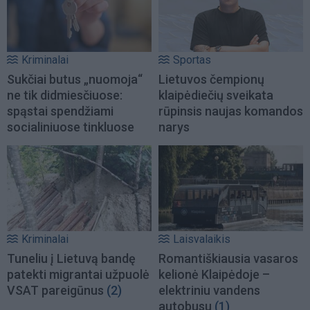
Kriminalai
Sportas
Sukčiai butus „nuomoja“
Lietuvos čempionų
ne tik didmiesčiuose:
klaipėdiečių sveikata
spąstai spendžiami
rūpinsis naujas komandos
socialiniuose tinkluose
narys
Kriminalai
Laisvalaikis
Tuneliu į Lietuvą bandę
Romantiškiausia vasaros
patekti migrantai užpuolė
kelionė Klaipėdoje –
VSAT pareigūnus
(2)
elektriniu vandens
autobusu
(1)