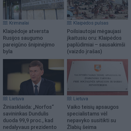
Kriminalai
Klaipėdos pulsas
Klaipėdoje atversta
Poilsiautojai mėgaujasi
Rusijos saugumo
įkaitusiu oru: Klaipėdos
pareigūno šnipinėjimo
paplūdimiai – sausakimši
byla
(vaizdo įrašas)
Lietuva
Lietuva
Žiniasklaida: „Norfos“
Vaiko teisių apsaugos
savininkas Dundulis
specialistams vėl
duoda 99,9 proc., kad
nepavyko susitikti su
nedalyvaus prezidento
Žlabių šeima