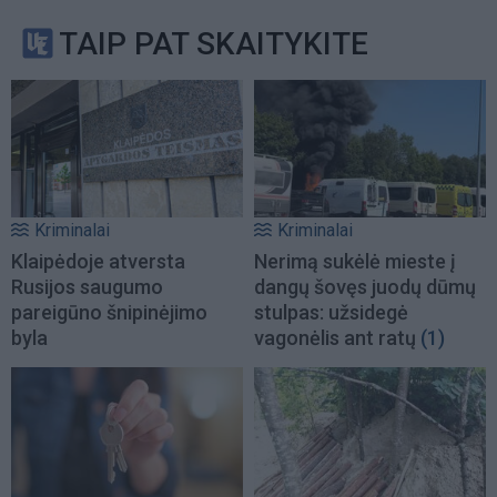
TAIP PAT SKAITYKITE
Kriminalai
Kriminalai
Klaipėdoje atversta
Nerimą sukėlė mieste į
Rusijos saugumo
dangų šovęs juodų dūmų
pareigūno šnipinėjimo
stulpas: užsidegė
byla
vagonėlis ant ratų
(1)