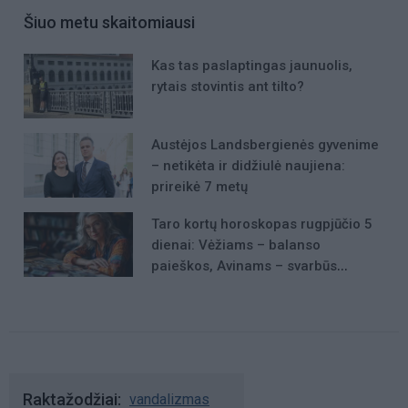
Šiuo metu skaitomiausi
Kas tas paslaptingas jaunuolis,
rytais stovintis ant tilto?
Austėjos Landsbergienės gyvenime
– netikėta ir didžiulė naujiena:
prireikė 7 metų
Taro kortų horoskopas rugpjūčio 5
dienai: Vėžiams – balanso
paieškos, Avinams – svarbūs
patarimai
Raktažodžiai
vandalizmas