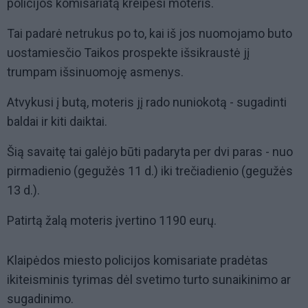
policijos komisariatą kreipėsi moteris.
Tai padarė netrukus po to, kai iš jos nuomojamo buto
uostamiesčio Taikos prospekte išsikraustė jį
trumpam išsinuomoję asmenys.
Atvykusi į butą, moteris jį rado nuniokotą - sugadinti
baldai ir kiti daiktai.
Šią savaitę tai galėjo būti padaryta per dvi paras - nuo
pirmadienio (gegužės 11 d.) iki trečiadienio (gegužės
13 d.).
Patirtą žalą moteris įvertino 1190 eurų.
Klaipėdos miesto policijos komisariate pradėtas
ikiteisminis tyrimas dėl svetimo turto sunaikinimo ar
sugadinimo.