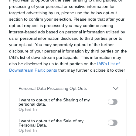
processing of your personal or sensitive information for
targeted advertising by us, please use the below opt-out
section to confirm your selection. Please note that after your
opt-out request is processed you may continue seeing
interest-based ads based on personal information utilized by
Kriminalai
Kriminalai
us or personal information disclosed to third parties prior to
Brandaus amžiaus vyras
Griebė pirmą iš eilės:
your opt-out. You may separately opt-out of the further
jėgų neteko prie laiptinės:
„pasimovė“ ant netikros
disclosure of your personal information by third parties on the
praeiviai pastebėjo per
internetinės svetainės
(1)
IAB’s list of downstream participants. This information may
vėlai
also be disclosed by us to third parties on the
IAB’s List of
Downstream Participants
that may further disclose it to other
third parties.
Personal Data Processing Opt Outs
I want to opt-out of the Sharing of my
personal data.
Opted In
I want to opt-out of the Sale of my
Personal Data.
Opted In