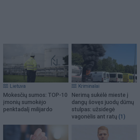
Lietuva
Kriminalai
Mokesčių sumos: TOP-10
Nerimą sukėlė mieste į
įmonių sumokėjo
dangų šovęs juodų dūmų
penktadalį milijardo
stulpas: užsidegė
vagonėlis ant ratų
(1)