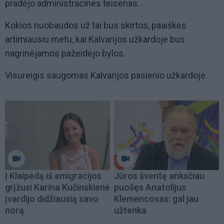
pradėjo administracines teisenas.
Kokios nuobaudos už tai bus skirtos, paaiškės
artimiausiu metu, kai Kalvarijos užkardoje bus
nagrinėjamos pažeidėjo bylos.
Visureigis saugomas Kalvarijos pasienio užkardoje.
Į Klaipėdą iš emigracijos
Jūros šventę anksčiau
grįžusi Karina Kučinskienė
puošęs Anatolijus
įvardijo didžiausią savo
Klemencovas: gal jau
norą
užtenka