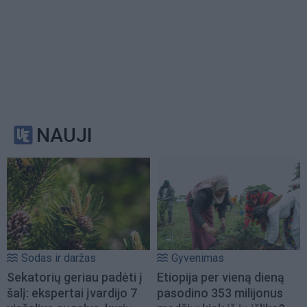
NAUJI
Sodas ir daržas
Gyvenimas
Sekatorių geriau padėti į
Etiopija per vieną dieną
šalį: ekspertai įvardijo 7
pasodino 353 milijonus