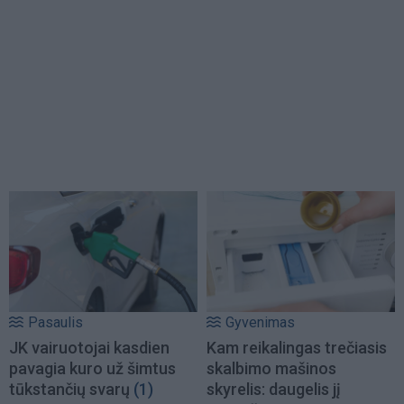
Pasaulis
Gyvenimas
JK vairuotojai kasdien
Kam reikalingas trečiasis
pavagia kuro už šimtus
skalbimo mašinos
tūkstančių svarų
(1)
skyrelis: daugelis jį