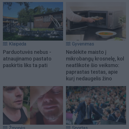
Klaipėda
Gyvenimas
Parduotuvės nebus -
Nedėkite maisto į
atnaujinamo pastato
mikrobangų krosnelę, kol
paskirtis liks ta pati
neatlikote šio veiksmo:
paprastas testas, apie
kurį nedaugelis žino
Žmonės
Sportas