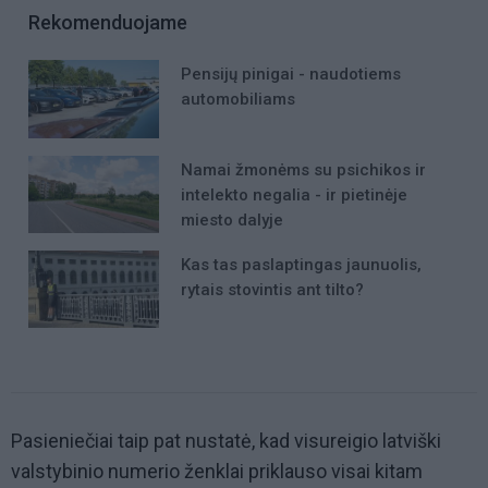
Rekomenduojame
Pensijų pinigai - naudotiems
automobiliams
Namai žmonėms su psichikos ir
intelekto negalia - ir pietinėje
miesto dalyje
Kas tas paslaptingas jaunuolis,
rytais stovintis ant tilto?
Pasieniečiai taip pat nustatė, kad visureigio latviški
valstybinio numerio ženklai priklauso visai kitam