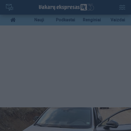
Pereiti
į
pagrindinį
Mobile
Nauji
Podkastai
Renginiai
Vaizdai
turinį
menu
bottom