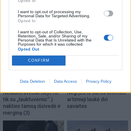
Opted In
I want to opt-out of processing my
Personal Data for Targeted Advertising.
Opted In
TAIP PAT SKAITYKITE
I want to opt-out of Collection, Use,
Retention, Sale, and/or Sharing of my
Personal Data that Is Unrelated with the
Purposes for which it was collected.
Opted Out
CONFIRM
Data Deletion
Data Access
Privacy Policy
Kriminalai
Kriminalai
Nelaukti svečiai išėjo ne
Negrįžo iš Jūros šventės:
tik su „lauktuvėmis“: į
artimieji laukė dvi
nakties tamsą išsivedė ir
savaites
merginą
(3)