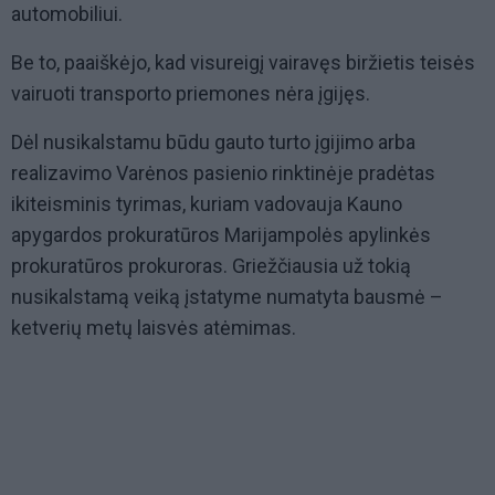
automobiliui.
Be to, paaiškėjo, kad visureigį vairavęs biržietis teisės
vairuoti transporto priemones nėra įgijęs.
Dėl nusikalstamu būdu gauto turto įgijimo arba
realizavimo Varėnos pasienio rinktinėje pradėtas
ikiteisminis tyrimas, kuriam vadovauja Kauno
apygardos prokuratūros Marijampolės apylinkės
prokuratūros prokuroras. Griežčiausia už tokią
nusikalstamą veiką įstatyme numatyta bausmė –
ketverių metų laisvės atėmimas.