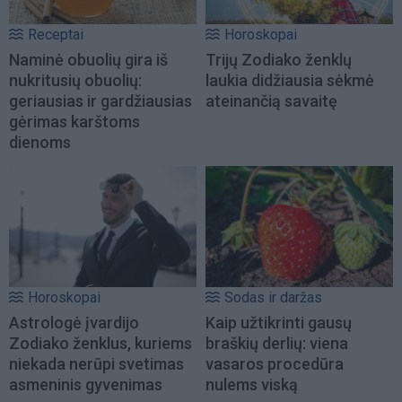
Receptai
Horoskopai
Naminė obuolių gira iš
Trijų Zodiako ženklų
nukritusių obuolių:
laukia didžiausia sėkmė
geriausias ir gardžiausias
ateinančią savaitę
gėrimas karštoms
dienoms
Horoskopai
Sodas ir daržas
Astrologė įvardijo
Kaip užtikrinti gausų
Zodiako ženklus, kuriems
braškių derlių: viena
niekada nerūpi svetimas
vasaros procedūra
asmeninis gyvenimas
nulems viską