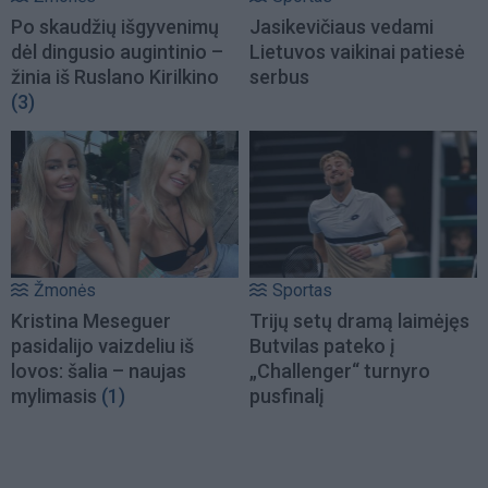
Po skaudžių išgyvenimų
Jasikevičiaus vedami
dėl dingusio augintinio –
Lietuvos vaikinai patiesė
žinia iš Ruslano Kirilkino
serbus
(3)
Žmonės
Sportas
Kristina Meseguer
Trijų setų dramą laimėjęs
pasidalijo vaizdeliu iš
Butvilas pateko į
lovos: šalia – naujas
„Challenger“ turnyro
mylimasis
(1)
pusfinalį