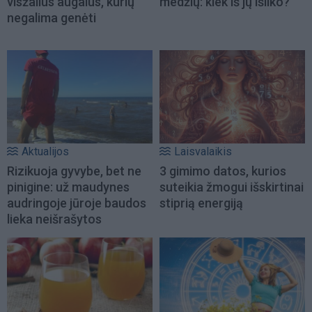
visžalius augalus, kurių
medžių: kiek iš jų išliko?
negalima genėti
Aktualijos
Laisvalaikis
Rizikuoja gyvybe, bet ne
3 gimimo datos, kurios
pinigine: už maudynes
suteikia žmogui išskirtinai
audringoje jūroje baudos
stiprią energiją
lieka neišrašytos