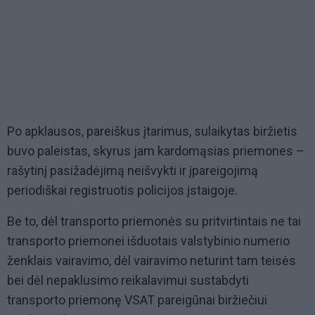
Po apklausos, pareiškus įtarimus, sulaikytas biržietis
buvo paleistas, skyrus jam kardomąsias priemones –
rašytinį pasižadėjimą neišvykti ir įpareigojimą
periodiškai registruotis policijos įstaigoje.
Be to, dėl transporto priemonės su pritvirtintais ne tai
transporto priemonei išduotais valstybinio numerio
ženklais vairavimo, dėl vairavimo neturint tam teisės
bei dėl nepaklusimo reikalavimui sustabdyti
transporto priemonę VSAT pareigūnai biržiečiui