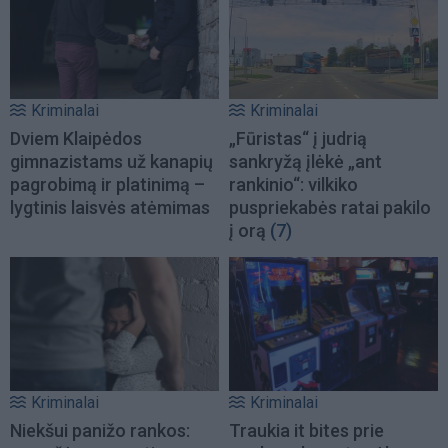
Kriminalai
Kriminalai
Dviem Klaipėdos
„Fūristas“ į judrią
gimnazistams už kanapių
sankryžą įlėkė „ant
pagrobimą ir platinimą –
rankinio“: vilkiko
lygtinis laisvės atėmimas
puspriekabės ratai pakilo
į orą
(7)
Kriminalai
Kriminalai
Niekšui panižo rankos:
Traukia it bites prie