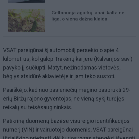
Geltonuoja agurkų lapai: kalta ne
liga, o viena dažna klaida
VSAT pareigūnai šį automobilį persekiojo apie 4
kilometrus, kol galop Trakėnų karjere (Kalvarijos sav.)
pavyko jį sučiupti. Matyt, nežinodamas vietovės,
bėglys atsidūrė aklavietėje ir jam teko sustoti.
Paaiškėjo, kad nuo pasieniečių mėgino pasprukti 29-
erių Biržų rajono gyventojas, ne vieną sykį turėjęs
reikalų su teisėsaugininkais.
Patikrinę duomenų bazėse visureigio identifikacijos
numerį (VIN) ir vairuotojo duomenis, VSAT pareigūnai
išsiaiškino priežastį, dėl kurios vyras stengėsi išvengti