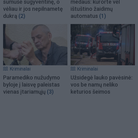
sumušė sugyventinę, o
medaus: kurorte vėl
vėliau ir jos nepilnametę
ištuštino žaidimų
dukrą
(2)
automatus
(1)
Kriminalai
Kriminalai
Paramediko nužudymo
Užsidegė lauko pavėsinė:
byloje į laisvę paleistas
vos be namų neliko
vienas įtariamųjų
(3)
keturios šeimos