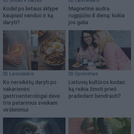
Sodas ir daržas
Laisvalaikis
Kodėl po lietaus sklype
Magnetinė audra
kaupiasi vanduo ir ką
rugpjūčio 8 dieną: kokia
daryti?
jos galia
Laisvalaikis
Gyvenimas
Ko nereikėtų daryti po
Lietuvių kultūros kodas:
vakarienės:
ką reikia žinoti prieš
gastroenterologai davė
pradedant bendrauti?
tris patarimus sveikam
virškinimui