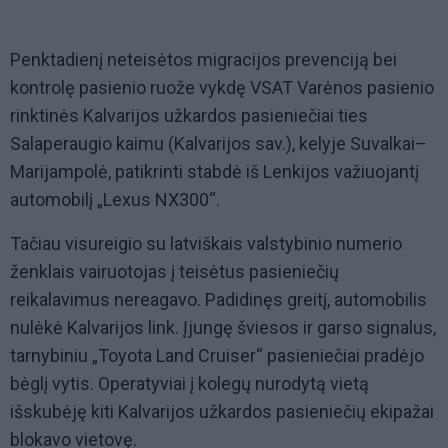
Penktadienį neteisėtos migracijos prevenciją bei
kontrolę pasienio ruože vykdę VSAT Varėnos pasienio
rinktinės Kalvarijos užkardos pasieniečiai ties
Salaperaugio kaimu (Kalvarijos sav.), kelyje Suvalkai–
Marijampolė, patikrinti stabdė iš Lenkijos važiuojantį
automobilį „Lexus NX300“.
Tačiau visureigio su latviškais valstybinio numerio
ženklais vairuotojas į teisėtus pasieniečių
reikalavimus nereagavo. Padidinęs greitį, automobilis
nulėkė Kalvarijos link. Įjungę šviesos ir garso signalus,
tarnybiniu „Toyota Land Cruiser“ pasieniečiai pradėjo
bėglį vytis. Operatyviai į kolegų nurodytą vietą
išskubėję kiti Kalvarijos užkardos pasieniečių ekipažai
blokavo vietovę.