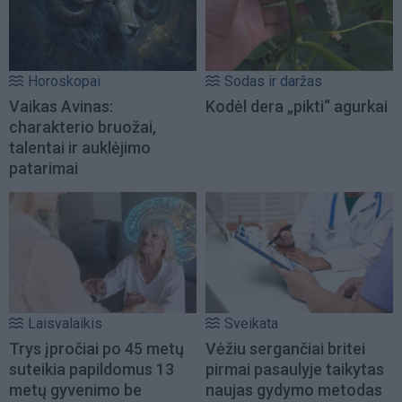
Horoskopai
Sodas ir daržas
Vaikas Avinas:
Kodėl dera „pikti“ agurkai
charakterio bruožai,
talentai ir auklėjimo
patarimai
Laisvalaikis
Sveikata
Trys įpročiai po 45 metų
Vėžiu sergančiai britei
suteikia papildomus 13
pirmai pasaulyje taikytas
metų gyvenimo be
naujas gydymo metodas