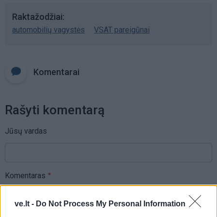
Raktažodžiai
automobilių vagystės
VSAT pareigūnai
Komentarai
Rašyti komentarą
Jūsų vardas
Komentaras
ve.lt -
Do Not Process My Personal Information