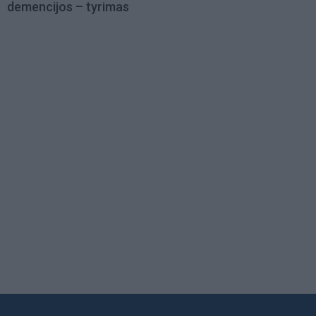
demencijos – tyrimas
Load
More