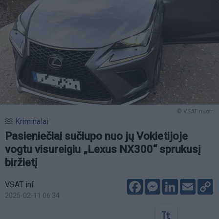
© VSAT nuotr.
Kriminalai
Pasieniečiai sučiupo nuo jų Vokietijoje
vogtu visureigiu „Lexus NX300“ sprukusį
biržietį
Facebook
Messenger
LinkedIn
Email
C
VSAT inf.
L
2025-02-11 06:34