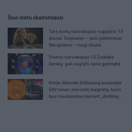
Šiuo metu skaitomiausi
Taro kortų horoskopas rugpjūčio 10
dienai: Dvyniams – seni įsitikinimai,
Mergelėms – nauji tikslai
Dienos horoskopas 12 Zodiako
ženklų: gali sugrįžti sena galimybė
Kinija išbandė didžiausią pasaulyje
582 tonas sveriantį magnetą, kuris
bus naudojamas kuriant „dirbtinę
Saulę“