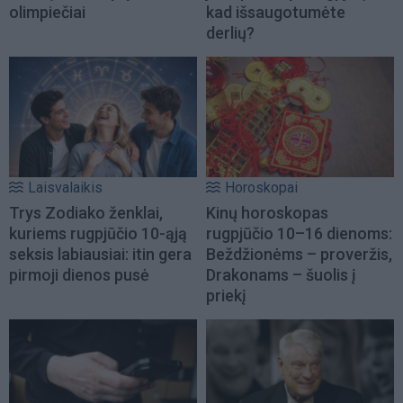
olimpiečiai
kad išsaugotumėte
derlių?
Laisvalaikis
Horoskopai
Trys Zodiako ženklai,
Kinų horoskopas
kuriems rugpjūčio 10-ąją
rugpjūčio 10–16 dienoms:
seksis labiausiai: itin gera
Beždžionėms – proveržis,
pirmoji dienos pusė
Drakonams – šuolis į
priekį