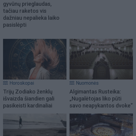
gyvūnų prieglaudas,
tačiau raketos vis
dažniau nepalieka laiko
pasislėpti
Horoskopai
Nuomonės
Trijų Zodiako ženklų
Algimantas Rusteika:
išvaizda šiandien gali
„Nugalėtojas liko pūti
pasikeisti kardinaliai
savo neapykantos dvoke“