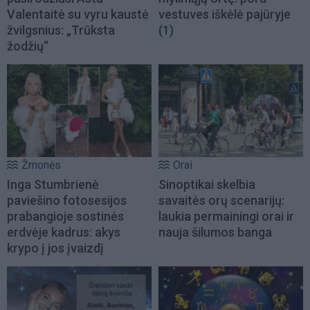
Valentaitė su vyru kaustė
vestuves iškėlė pajūryje
žvilgsnius: „Trūksta
(1)
žodžių“
Žmonės
Orai
Inga Stumbrienė
Sinoptikai skelbia
paviešino fotosesijos
savaitės orų scenarijų:
prabangioje sostinės
laukia permainingi orai ir
erdvėje kadrus: akys
nauja šilumos banga
krypo į jos įvaizdį