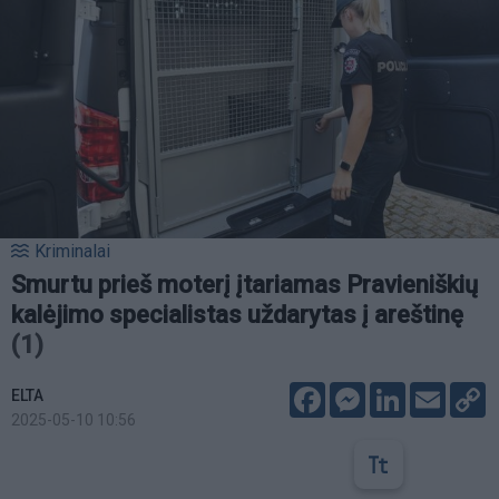
Kriminalai
Smurtu prieš moterį įtariamas Pravieniškių
kalėjimo specialistas uždarytas į areštinę
(1)
Facebook
Messenger
LinkedIn
Email
C
ELTA
L
2025-05-10 10:56