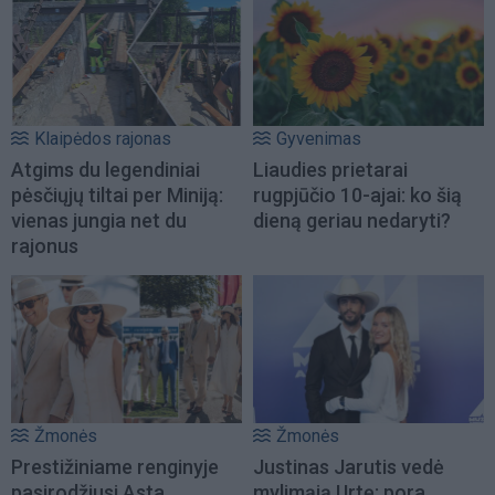
Klaipėdos rajonas
Gyvenimas
Atgims du legendiniai
Liaudies prietarai
pėsčiųjų tiltai per Miniją:
rugpjūčio 10-ajai: ko šią
vienas jungia net du
dieną geriau nedaryti?
rajonus
Žmonės
Žmonės
Prestižiniame renginyje
Justinas Jarutis vedė
pasirodžiusi Asta
mylimąją Urtę: pora