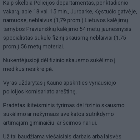
Kaip skelbia Policijos departamentas, penktadienio
vakarą, apie 18 val. 15 min., Jurbarke, Kęstučio gatvėje,
namuose, neblaivus (1,79 prom.) Lietuvos kalėjimų
tarnybos Pravieniškių kalėjimo 54 metų jaunesnysis
specialistas sukėlė fizinį skausmą neblaiviai (1,75
prom.) 56 metų moteriai.
Nukentėjusioji dėl fizinio skausmo sukėlimo į
medikus nesikreipė.
Vyras uždarytas į Kauno apskrities vyriausiojo
policijos komisariato areštinę.
Pradėtas ikiteisminis tyrimas dėl fizinio skausmo
sukėlimo ar nežymaus sveikatos sutrikdymo
artimajam giminaičiui ar šeimos nariui.
Už tai baudžiama viešaisiais darbais arba laisvės