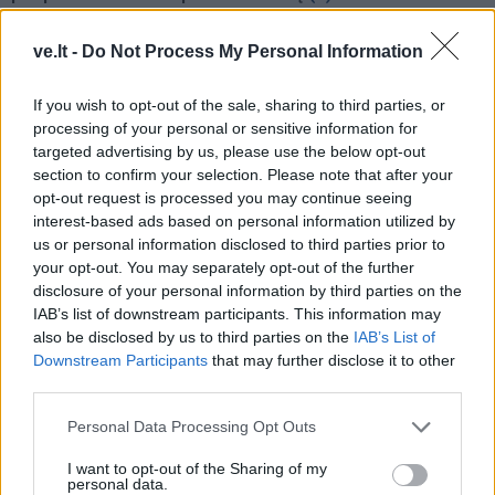
į orą
(7)
ve.lt -
Do Not Process My Personal Information
If you wish to opt-out of the sale, sharing to third parties, or
processing of your personal or sensitive information for
targeted advertising by us, please use the below opt-out
section to confirm your selection. Please note that after your
opt-out request is processed you may continue seeing
Kriminalai
Kriminalai
interest-based ads based on personal information utilized by
Traukia it bites prie
Paramediko nužudymo
us or personal information disclosed to third parties prior to
medaus: kurorte vėl
byloje į laisvę paleistas
your opt-out. You may separately opt-out of the further
ištuštino žaidimų
vienas įtariamųjų
(3)
disclosure of your personal information by third parties on the
automatus
(1)
IAB’s list of downstream participants. This information may
also be disclosed by us to third parties on the
IAB’s List of
Downstream Participants
that may further disclose it to other
third parties.
Personal Data Processing Opt Outs
I want to opt-out of the Sharing of my
personal data.