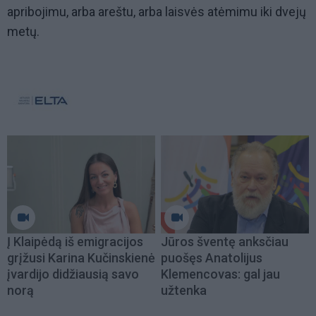
apribojimu, arba areštu, arba laisvės atėmimu iki dvejų
metų.
Į Klaipėdą iš emigracijos
Jūros šventę anksčiau
grįžusi Karina Kučinskienė
puošęs Anatolijus
įvardijo didžiausią savo
Klemencovas: gal jau
norą
užtenka