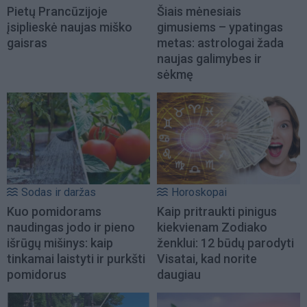
Pietų Prancūzijoje
Šiais mėnesiais
įsiplieskė naujas miško
gimusiems – ypatingas
gaisras
metas: astrologai žada
naujas galimybes ir
sėkmę
Sodas ir daržas
Horoskopai
Kuo pomidorams
Kaip pritraukti pinigus
naudingas jodo ir pieno
kiekvienam Zodiako
išrūgų mišinys: kaip
ženklui: 12 būdų parodyti
tinkamai laistyti ir purkšti
Visatai, kad norite
pomidorus
daugiau