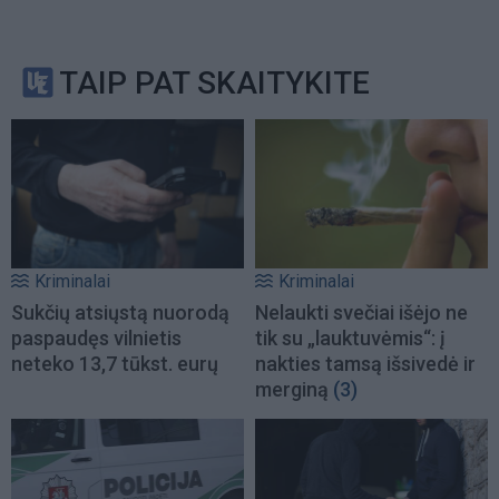
TAIP PAT SKAITYKITE
Kriminalai
Kriminalai
Sukčių atsiųstą nuorodą
Nelaukti svečiai išėjo ne
paspaudęs vilnietis
tik su „lauktuvėmis“: į
neteko 13,7 tūkst. eurų
nakties tamsą išsivedė ir
merginą
(3)