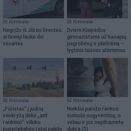
Kriminalai
Kriminalai
Negrįžo iš Jūros šventės:
Dviem Klaipėdos
artimieji laukė dvi
gimnazistams už kanapių
savaites
pagrobimą ir platinimą –
lygtinis laisvės atėmimas
Kriminalai
Kriminalai
„Fūristas“ į judrią
Niekšui panižo rankos:
sankryžą įlėkė „ant
sumušė sugyventinę, o
rankinio“: vilkiko
vėliau ir jos nepilnametę
puspriekabės ratai pakilo
dukrą
(2)