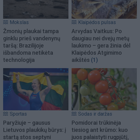
Mokslas
Klaipėdos pulsas
Žmonių plaukai tampa
Arvydas Vaitkus: Po
ginklu prieš vandenynų
daugiau nei dvejų metų
taršą: Brazilijoje
laukimo – gera žinia dėl
išbandoma netikėta
Klaipėdos Atgimimo
technologija
aikštės
(1)
Sportas
Sodas ir daržas
Paryžiuje – gausus
Pomidorai trūkinėja
Lietuvos plaukikų būrys: į
tiesiog ant krūmo: kuo
startą stos septyni
juos palaistyti rugpjūtį,