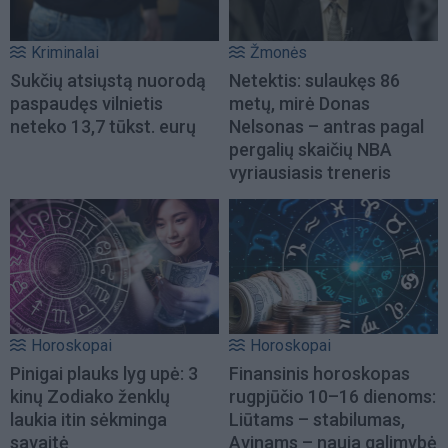
Kriminalai
Žmonės
Sukčių atsiųstą nuorodą
Netektis: sulaukęs 86
paspaudęs vilnietis
metų, mirė Donas
neteko 13,7 tūkst. eurų
Nelsonas – antras pagal
pergalių skaičių NBA
vyriausiasis treneris
Horoskopai
Horoskopai
Pinigai plauks lyg upė: 3
Finansinis horoskopas
kinų Zodiako ženklų
rugpjūčio 10–16 dienoms:
laukia itin sėkminga
Liūtams – stabilumas,
savaitė
Avinams – nauja galimybė