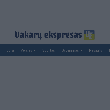
Jūra
Sportas
Pasaulis
Verslas
Gyvenimas