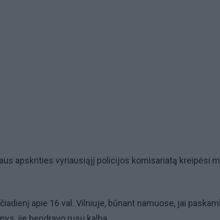
niaus apskrities vyriausiąjį policijos komisariatą kreipėsi 
ečiadienį apie 16 val. Vilniuje, būnant namuose, jai paska
ys, jie bendravo rusų kalba.