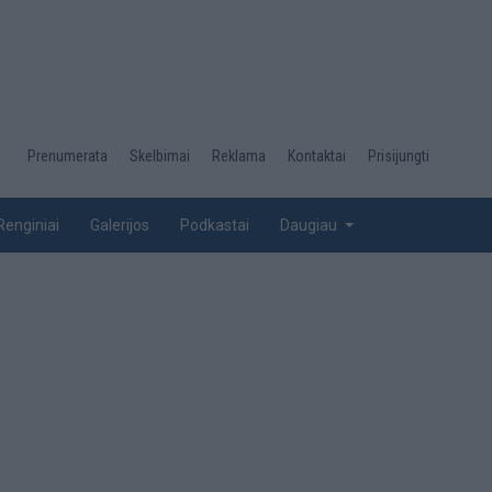
Desktop
Prenumerata
Skelbimai
Reklama
Kontaktai
Prisijungti
menu
top
Renginiai
Galerijos
Podkastai
Daugiau