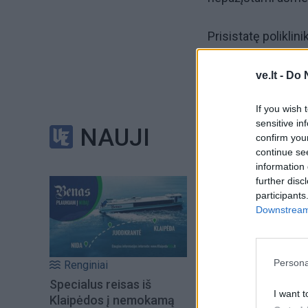
Prisistatę poliklin
12 tūkst. eurų, pr
ve.lt -
Do 
88 metų moteris p
If you wish 
sensitive in
NAUJI
Be to, ketvirtadien
confirm you
continue se
(gim. 1947 m.).
information 
further disc
participants
79 metų vilnietė pa
Downstream 
paskambino nepažįs
neva policijos par
Persona
Renginiai
Sukčiautoja apgaul
Specialus reisas iš
I want t
Klaipėdos į nemokamą