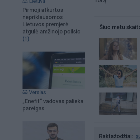
norą
Lietuva
Pirmoji atkurtos
nepriklausomos
Lietuvos premjerė
Šiuo metu skait
atgulė amžinojo poilsio
(1)
Verslas
„Enefit“ vadovas palieka
pareigas
Raktažodžiai
su