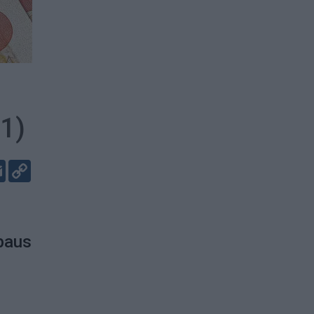
(1)
er
kedIn
Email
Copy
Link
rbaus