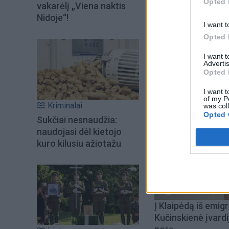
Opted 
vakarėlį „Viena naktis
Senolė pinigus ati
Nidoje“!
I want t
Dėl minėtų sukčiavi
Opted 
I want 
Advertis
Opted 
I want t
of my P
Kriminalai
was col
Opted 
Sukčiai nesnaudžia:
naudojasi dėl kietojo
kuro kilusiu ažiotažu
Į Klaipėdą iš emigr
Kučinskienė įvardi