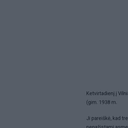
Ketvirtadienį į Vil
(gim. 1938 m.
Ji pareiškė, kad tr
nepažįstami asmen