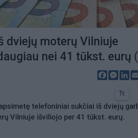
š dviejų moterų Vilniuje
 daugiau nei 41 tūkst. eurų
Facebook
Messeng
Lin
 apsimetę telefoniniai sukčiai iš dviejų ga
 Vilniuje išviliojo per 41 tūkst. eurų.