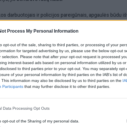
ikos darbuotojais ir policijos pareigūnais, apgaulės būdu išv
anešė Policijos departamentas.
Not Process My Personal Information
inigus atidavė atvykusiam nepažįstamam vyrui.
to opt-out of the sale, sharing to third parties, or processing of your per
formation for targeted advertising by us, please use the below opt-out s
į į Vilniaus miesto 3-ąjį policijos komisariatą kreipėsi mot
r selection. Please note that after your opt-out request is processed y
eing interest-based ads based on personal information utilized by us or
disclosed to third parties prior to your opt-out. You may separately opt-
losure of your personal information by third parties on the IAB’s list of
. This information may also be disclosed by us to third parties on the
IA
reiškė, kad antradienį Vilniuje, būnant namuose, jai
Participants
that may further disclose it to other third parties.
tama moteris. Ji bendravo rusų kalba ir prisistatė esan
eigūnė.
l Data Processing Opt Outs
ės būdu iš moters išviliojo 29 tūkst. 275 eurus.
o opt-out of the Sharing of my personal data.