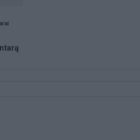
rai
ntarą