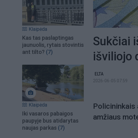
Klaipėda
Sukčiai i
Kas tas paslaptingas
jaunuolis, rytais stovintis
ant tilto?
(7)
išviliojo
ELTA
2026-06-05 07:59
Klaipėda
Policininkais
Iki vasaros pabaigos
amžiaus moterų
paupyje bus atidarytas
naujas parkas
(7)