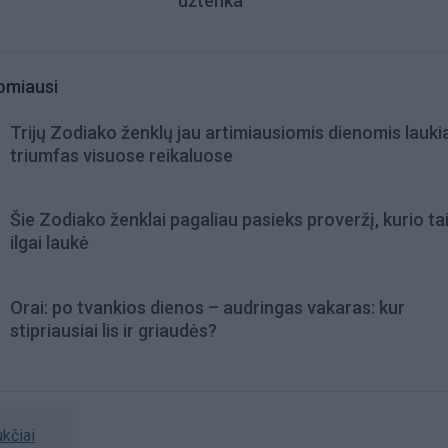
užtenka
omiausi
Trijų Zodiako ženklų jau artimiausiomis dienomis lauki
triumfas visuose reikaluose
Šie Zodiako ženklai pagaliau pasieks proveržį, kurio ta
ilgai laukė
Orai: po tvankios dienos – audringas vakaras: kur
stipriausiai lis ir griaudės?
kčiai