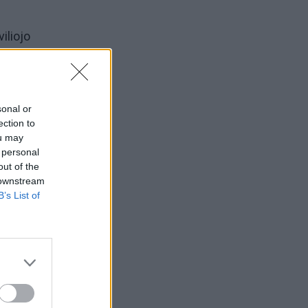
iliojo
sonal or
ection to
eris
ou may
 personal
out of the
 downstream
B’s List of
t