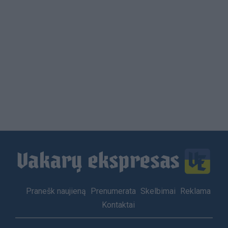
Load
More
Footer
Pranešk naujieną
Prenumerata
Skelbimai
Reklama
menu
Kontaktai