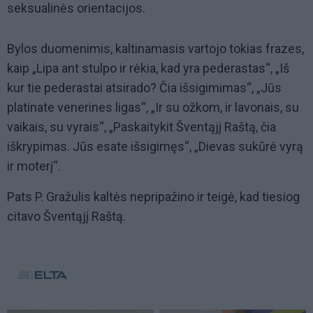
seksualinės orientacijos.
Bylos duomenimis, kaltinamasis vartojo tokias frazes,
kaip „Lipa ant stulpo ir rėkia, kad yra pederastas“, „Iš
kur tie pederastai atsirado? Čia išsigimimas“, „Jūs
platinate venerines ligas“, „Ir su ožkom, ir lavonais, su
vaikais, su vyrais“, „Paskaitykit Šventąjį Raštą, čia
iškrypimas. Jūs esate išsigimęs“, „Dievas sukūrė vyrą
ir moterį“.
Pats P. Gražulis kaltės nepripažino ir teigė, kad tiesiog
citavo Šventąjį Raštą.