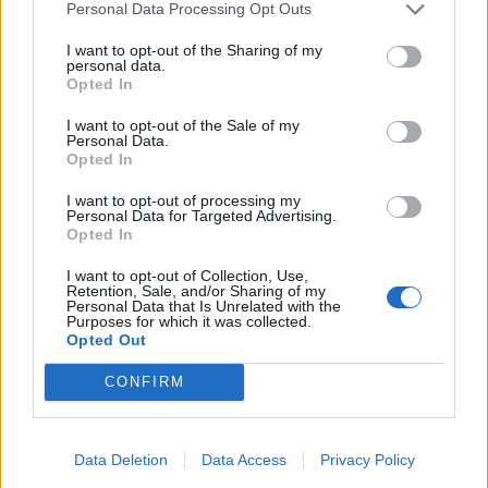
Personal Data Processing Opt Outs
Kriminalai
Kriminalai
Paramediko nužudymo
Užsidegė lauko pavėsinė:
I want to opt-out of the Sharing of my
personal data.
byloje į laisvę paleistas
vos be namų neliko
Opted In
vienas įtariamųjų
(3)
keturios šeimos
I want to opt-out of the Sale of my
Personal Data.
Opted In
I want to opt-out of processing my
Personal Data for Targeted Advertising.
Opted In
I want to opt-out of Collection, Use,
Retention, Sale, and/or Sharing of my
Personal Data that Is Unrelated with the
Purposes for which it was collected.
Opted Out
CONFIRM
Data Deletion
Data Access
Privacy Policy
NAUJI