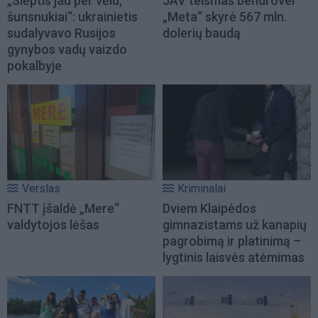
„Slėptis jau per vėlu,
JAV teismas bendrovei
šunsnukiai“: ukrainietis
„Meta“ skyrė 567 mln.
sudalyvavo Rusijos
dolerių baudą
gynybos vadų vaizdo
pokalbyje
Verslas
Kriminalai
FNTT įšaldė „Mere“
Dviem Klaipėdos
valdytojos lėšas
gimnazistams už kanapių
pagrobimą ir platinimą –
lygtinis laisvės atėmimas