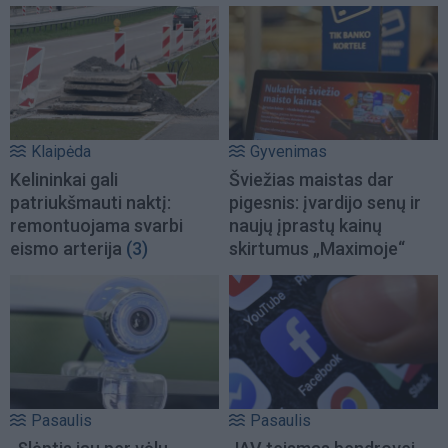
Klaipėda
Gyvenimas
Kelininkai gali
Šviežias maistas dar
patriukšmauti naktį:
pigesnis: įvardijo senų ir
remontuojama svarbi
naujų įprastų kainų
eismo arterija
(3)
skirtumus „Maximoje“
Pasaulis
Pasaulis