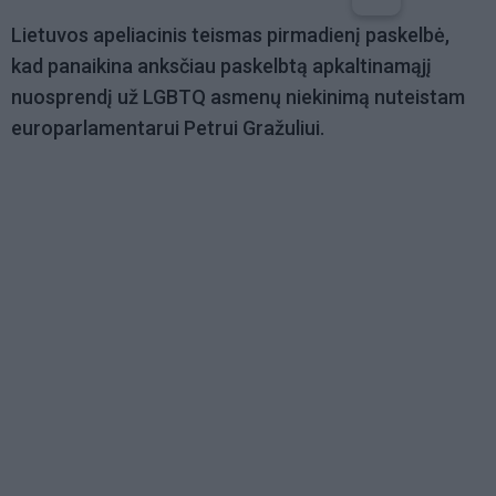
Lietuvos apeliacinis teismas pirmadienį paskelbė,
kad panaikina anksčiau paskelbtą apkaltinamąjį
nuosprendį už LGBTQ asmenų niekinimą nuteistam
europarlamentarui Petrui Gražuliui.