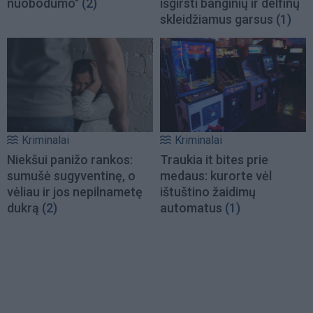
nuobodumo"
(2)
išgirsti banginių ir delfinų
skleidžiamus garsus
(1)
Kriminalai
Kriminalai
Niekšui panižo rankos:
Traukia it bites prie
sumušė sugyventinę, o
medaus: kurorte vėl
vėliau ir jos nepilnametę
ištuštino žaidimų
dukrą
(2)
automatus
(1)