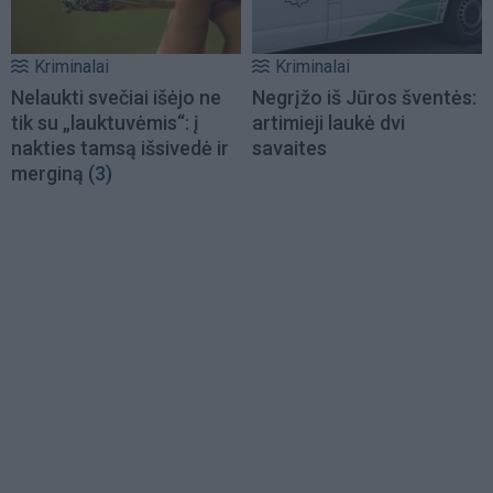
Kriminalai
Kriminalai
Nelaukti svečiai išėjo ne
Negrįžo iš Jūros šventės:
tik su „lauktuvėmis“: į
artimieji laukė dvi
nakties tamsą išsivedė ir
savaites
merginą
(3)