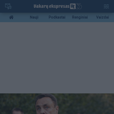
Pereiti
į
pagrindinį
Mobile
Nauji
Podkastai
Renginiai
Vaizdai
turinį
menu
bottom