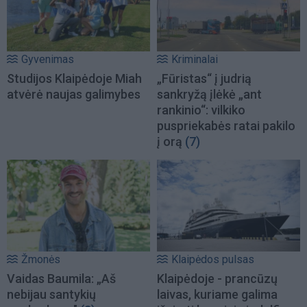
Gyvenimas
Kriminalai
Studijos Klaipėdoje Miah
„Fūristas“ į judrią
atvėrė naujas galimybes
sankryžą įlėkė „ant
rankinio“: vilkiko
puspriekabės ratai pakilo
į orą
(7)
Žmonės
Klaipėdos pulsas
Vaidas Baumila: „Aš
Klaipėdoje - prancūzų
nebijau santykių
laivas, kuriame galima