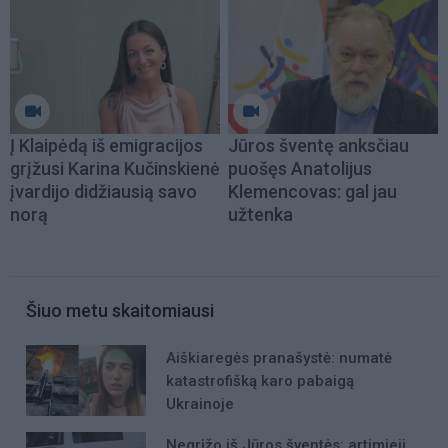
Į Klaipėdą iš emigracijos
Jūros šventę anksčiau
grįžusi Karina Kučinskienė
puošęs Anatolijus
įvardijo didžiausią savo
Klemencovas: gal jau
norą
užtenka
Šiuo metu skaitomiausi
Aiškiaregės pranašystė: numatė
katastrofišką karo pabaigą
Ukrainoje
Negrįžo iš Jūros šventės: artimieji