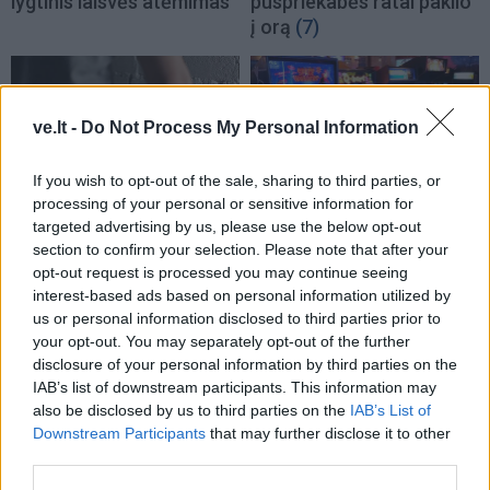
lygtinis laisvės atėmimas
puspriekabės ratai pakilo
į orą
(7)
ve.lt -
Do Not Process My Personal Information
If you wish to opt-out of the sale, sharing to third parties, or
processing of your personal or sensitive information for
Kriminalai
Kriminalai
targeted advertising by us, please use the below opt-out
Niekšui panižo rankos:
Traukia it bites prie
section to confirm your selection. Please note that after your
sumušė sugyventinę, o
medaus: kurorte vėl
opt-out request is processed you may continue seeing
vėliau ir jos nepilnametę
ištuštino žaidimų
interest-based ads based on personal information utilized by
us or personal information disclosed to third parties prior to
dukrą
(2)
automatus
(1)
your opt-out. You may separately opt-out of the further
disclosure of your personal information by third parties on the
IAB’s list of downstream participants. This information may
also be disclosed by us to third parties on the
IAB’s List of
Downstream Participants
that may further disclose it to other
third parties.