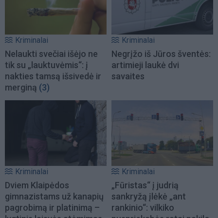
Kriminalai
Kriminalai
Nelaukti svečiai išėjo ne
Negrįžo iš Jūros šventės:
tik su „lauktuvėmis“: į
artimieji laukė dvi
nakties tamsą išsivedė ir
savaites
merginą
(3)
Kriminalai
Kriminalai
Dviem Klaipėdos
„Fūristas“ į judrią
gimnazistams už kanapių
sankryžą įlėkė „ant
pagrobimą ir platinimą –
rankinio“: vilkiko