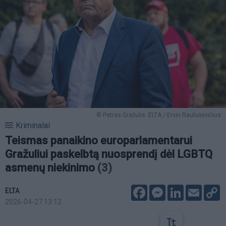
© Petras Gražulis. ELTA / Ervin Rauluševičius
Kriminalai
Teismas panaikino europarlamentarui
Gražuliui paskelbtą nuosprendį dėl LGBTQ
asmenų niekinimo
(3)
Facebook
Messenger
LinkedIn
Email
C
ELTA
L
2026-04-27 13:12