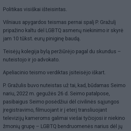
Politikas visiškai išteisintas.
Vilniaus apygardos teismas pernai spalį P. Gražulį
pripažino kaltu dėl LGBTQ asmenų niekinimo ir skyrė
jam 10 tūkst. eurų piniginę baudą.
Teisėjų kolegija bylą peržiūrėjo pagal du skundus –
nuteistojo ir jo advokato.
Apeliacinio teismo verdiktas įsiteisėjo iškart.
P. Gražulis buvo nuteistas už tai, kad, būdamas Seimo
nariu, 2022 m. gegužės 26 d. Seimo patalpose,
pasibaigus Seimo posėdžiui dėl civilinės sąjungos
įregistravimo, filmuojant ir į eterį transliuojant
televizijų kameroms galimai viešai tyčiojosi ir niekino
žmonių grupę – LGBTQ bendruomenės narius dėl jų