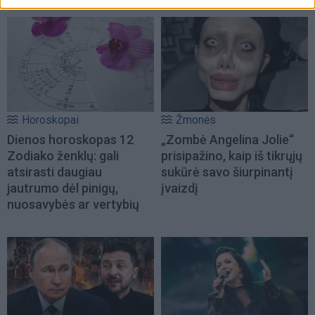
Horoskopai
Žmonės
Dienos horoskopas 12
„Zombė Angelina Jolie“
Zodiako ženklų: gali
prisipažino, kaip iš tikrųjų
atsirasti daugiau
sukūrė savo šiurpinantį
jautrumo dėl pinigų,
įvaizdį
nuosavybės ar vertybių