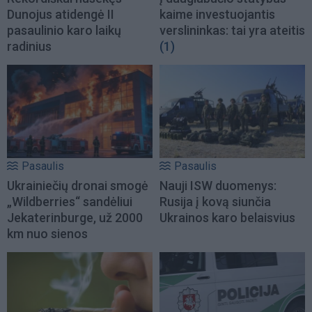
Dunojus atidengė II
kaime investuojantis
pasaulinio karo laikų
verslininkas: tai yra ateitis
radinius
(1)
Pasaulis
Pasaulis
Ukrainiečių dronai smogė
Nauji ISW duomenys:
„Wildberries“ sandėliui
Rusija į kovą siunčia
Jekaterinburge, už 2000
Ukrainos karo belaisvius
km nuo sienos