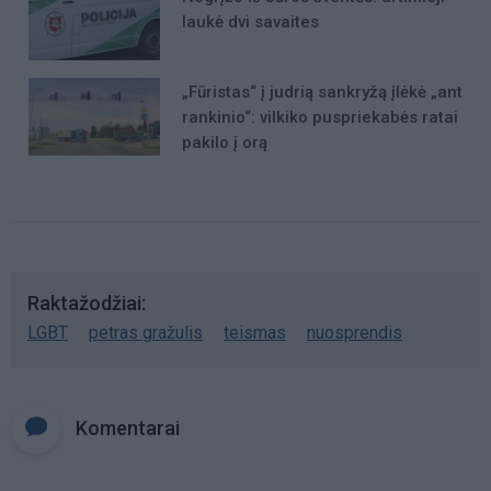
laukė dvi savaites
„Fūristas“ į judrią sankryžą įlėkė „ant
rankinio“: vilkiko puspriekabės ratai
pakilo į orą
Raktažodžiai
LGBT
petras gražulis
teismas
nuosprendis
Komentarai