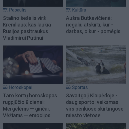
Pasaulis
Kultūra
Stalino šešėlis virš
Aušra Butkevičienė:
Kremliaus: kas laukia
negaliu atskirti, kur -
Rusijos pasitraukus
darbas, o kur - pomėgis
Vladimirui Putinui
Horoskopai
Sportas
Taro kortų horoskopas
Savaitgalį Klaipėdoje -
rugpjūčio 8 dienai:
daug sporto: veiksmas
Mergelėms — ginčai,
virs penkiose skirtingose
Vėžiams — emocijos
miesto vietose