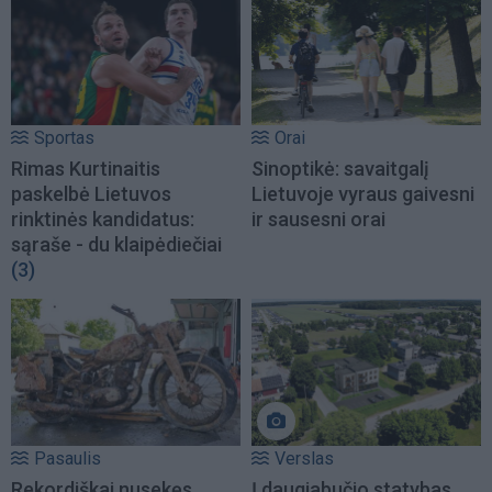
Sportas
Orai
Rimas Kurtinaitis
Sinoptikė: savaitgalį
paskelbė Lietuvos
Lietuvoje vyraus gaivesni
rinktinės kandidatus:
ir sausesni orai
sąraše - du klaipėdiečiai
(3)
Pasaulis
Verslas
Rekordiškai nusekęs
Į daugiabučio statybas