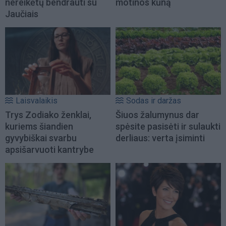
nereikėtų bendrauti su
motinos kūną
Jaučiais
Laisvalaikis
Sodas ir daržas
Trys Zodiako ženklai,
Šiuos žalumynus dar
kuriems šiandien
spėsite pasisėti ir sulaukti
gyvybiškai svarbu
derliaus: verta įsiminti
apsišarvuoti kantrybe