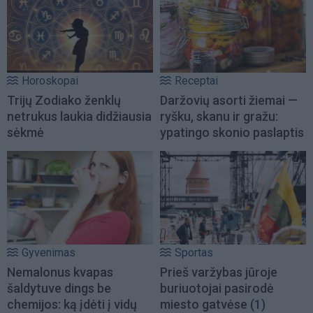
Horoskopai
Receptai
Trijų Zodiako ženklų
Daržovių asorti žiemai —
netrukus laukia didžiausia
ryšku, skanu ir gražu:
sėkmė
ypatingo skonio paslaptis
Gyvenimas
Sportas
Nemalonus kvapas
Prieš varžybas jūroje
šaldytuve dings be
buriuotojai pasirodė
chemijos: ką įdėti į vidų
miesto gatvėse
(1)