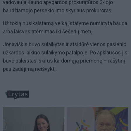
vadovauja Kauno apygardos prokuratūros 3-iojo
baudžiamojo persekiojimo skyriaus prokuroras.
Už tokią nusikalstamą veiką įstatyme numatyta bauda
arba laisvės atėmimas iki šešerių metų.
Jonaviškis buvo sulaikytas ir atsidūrė vienos pasienio
užkardos laikino sulaikymo patalpoje. Po apklausos jis
buvo paleistas, skirus kardomąją priemonę – rašytinį
pasižadėjimą neišvykti.