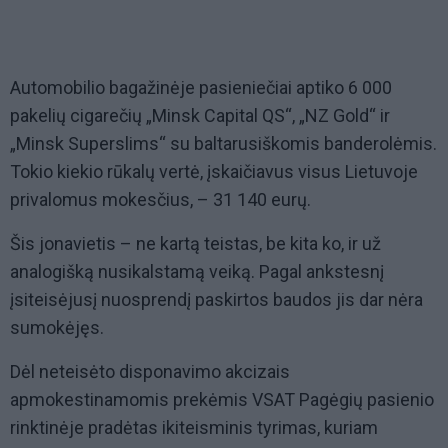
Automobilio bagažinėje pasieniečiai aptiko 6 000
pakelių cigarečių „Minsk Capital QS“, „NZ Gold“ ir
„Minsk Superslims“ su baltarusiškomis banderolėmis.
Tokio kiekio rūkalų vertė, įskaičiavus visus Lietuvoje
privalomus mokesčius, – 31 140 eurų.
Šis jonavietis – ne kartą teistas, be kita ko, ir už
analogišką nusikalstamą veiką. Pagal ankstesnį
įsiteisėjusį nuosprendį paskirtos baudos jis dar nėra
sumokėjęs.
Dėl neteisėto disponavimo akcizais
apmokestinamomis prekėmis VSAT Pagėgių pasienio
rinktinėje pradėtas ikiteisminis tyrimas, kuriam