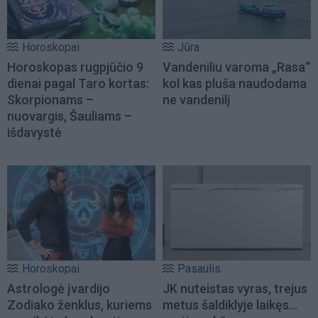
Horoskopai
Jūra
Horoskopas rugpjūčio 9
Vandeniliu varoma „Rasa“
dienai pagal Taro kortas:
kol kas pluša naudodama
Skorpionams –
ne vandenilį
nuovargis, Šauliams –
išdavystė
Horoskopai
Pasaulis
Astrologė įvardijo
JK nuteistas vyras, trejus
Zodiako ženklus, kuriems
metus šaldiklyje laikęs...