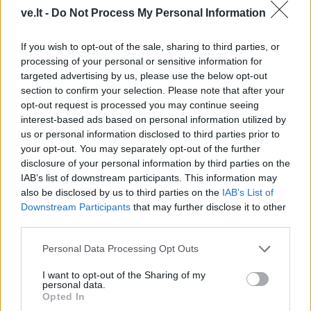
ve.lt -
Do Not Process My Personal Information
If you wish to opt-out of the sale, sharing to third parties, or
processing of your personal or sensitive information for
Kriminalai
Kriminalai
targeted advertising by us, please use the below opt-out
Niekšui panižo rankos:
Traukia it bites prie
section to confirm your selection. Please note that after your
sumušė sugyventinę, o
medaus: kurorte vėl
opt-out request is processed you may continue seeing
vėliau ir jos nepilnametę
ištuštino žaidimų
interest-based ads based on personal information utilized by
dukrą
(2)
automatus
(1)
us or personal information disclosed to third parties prior to
your opt-out. You may separately opt-out of the further
disclosure of your personal information by third parties on the
IAB’s list of downstream participants. This information may
also be disclosed by us to third parties on the
IAB’s List of
Downstream Participants
that may further disclose it to other
third parties.
Personal Data Processing Opt Outs
Kriminalai
Kriminalai
Paramediko nužudymo
Užsidegė lauko pavėsinė:
I want to opt-out of the Sharing of my
personal data.
byloje į laisvę paleistas
vos be namų neliko
Opted In
vienas įtariamųjų
(3)
keturios šeimos