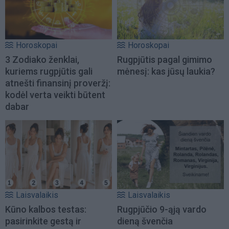
Horoskopai
Horoskopai
3 Zodiako ženklai,
Rugpjūtis pagal gimimo
kuriems rugpjūtis gali
mėnesį: kas jūsų laukia?
atnešti finansinį proveržį:
kodėl verta veikti būtent
dabar
Laisvalaikis
Laisvalaikis
Kūno kalbos testas:
Rugpjūčio 9-ąją vardo
pasirinkite gestą ir
dieną švenčia