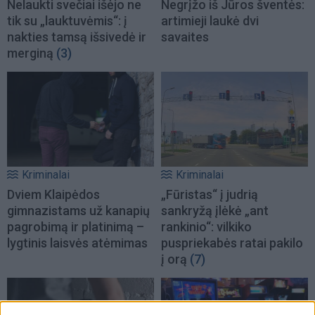
Nelaukti svečiai išėjo ne
Negrįžo iš Jūros šventės:
tik su „lauktuvėmis“: į
artimieji laukė dvi
nakties tamsą išsivedė ir
savaites
merginą
(3)
Kriminalai
Kriminalai
Dviem Klaipėdos
„Fūristas“ į judrią
gimnazistams už kanapių
sankryžą įlėkė „ant
pagrobimą ir platinimą –
rankinio“: vilkiko
lygtinis laisvės atėmimas
puspriekabės ratai pakilo
į orą
(7)