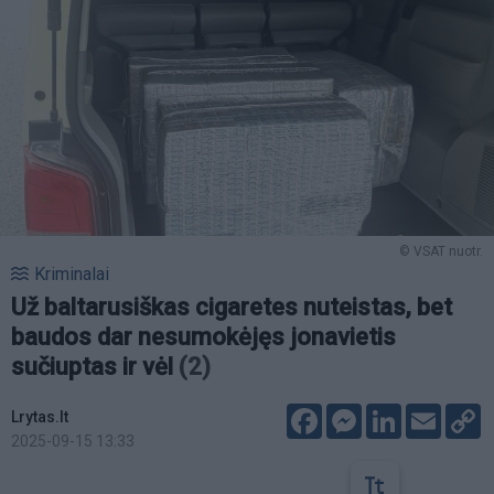
© VSAT nuotr.
Kriminalai
Už baltarusiškas cigaretes nuteistas, bet
baudos dar nesumokėjęs jonavietis
sučiuptas ir vėl
(2)
Facebook
Messenger
LinkedIn
Email
C
Lrytas.lt
L
2025-09-15 13:33