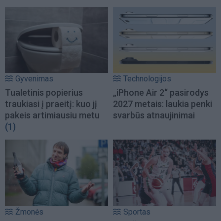
Gyvenimas
Technologijos
Tualetinis popierius
„iPhone Air 2“ pasirodys
traukiasi į praeitį: kuo jį
2027 metais: laukia penki
pakeis artimiausiu metu
svarbūs atnaujinimai
(1)
Žmonės
Sportas