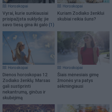
Horoskopai
Horoskopai
Vyrai, kurie sunkiausiai
Kuriam Zodiako ženklui
prisipažįsta suklydę: jie
skubiai reikia šuns?
savo tiesą gina iki galo
(1)
Horoskopai
Horoskopai
Dienos horoskopas 12
Šiais mėnesiais gimę
Zodiako ženklų: Marsas
žmonės yra patys
gali sustiprinti
sėkmingiausi
nekantrumą, ginčus ir
skubėjimą