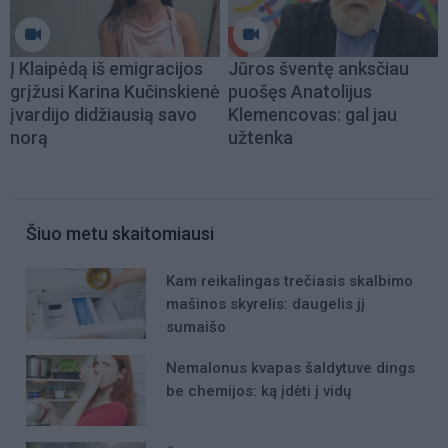
Į Klaipėdą iš emigracijos
Jūros šventę anksčiau
grįžusi Karina Kučinskienė
puošęs Anatolijus
įvardijo didžiausią savo
Klemencovas: gal jau
norą
užtenka
Šiuo metu skaitomiausi
Kam reikalingas trečiasis skalbimo
mašinos skyrelis: daugelis jį
sumaišo
Nemalonus kvapas šaldytuve dings
be chemijos: ką įdėti į vidų