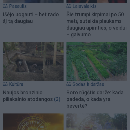
Pasaulis
Laisvalaikis
Išėjo uogauti – bet rado
Šie trumpi kirpimai po 50
šį tą daugiau
metų suteikia plaukams
daugiau apimties, o veidui
– gaivumo
Kultūra
Sodas ir daržas
Naujos bronzinio
Boro rūgštis darže: kada
piliakalnio atodangos
(3)
padeda, o kada yra
bevertė?