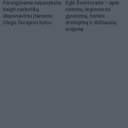
Pareigūnams nepavyksta
Eglė Šventoraitė – apie
baigti narkotikų
rinktinę, legionierės
disponavimu įtariamo
gyvenimą, žemės
Olego Šurajevo bylos
drebėjimą ir didžiausią
svajonę
Load
More