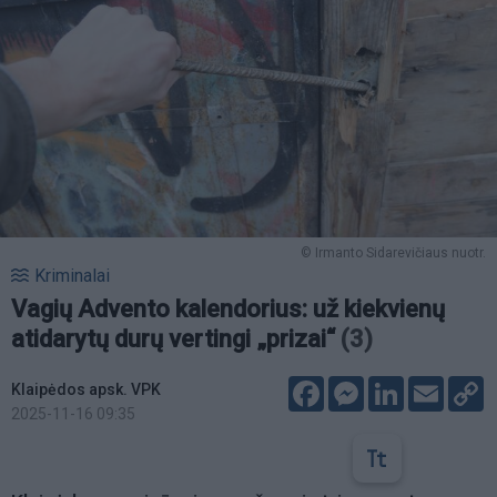
© Irmanto Sidarevičiaus nuotr.
Kriminalai
Vagių Advento kalendorius: už kiekvienų
atidarytų durų vertingi „prizai“
(3)
Facebook
Messenger
LinkedIn
Email
C
Klaipėdos apsk. VPK
L
2025-11-16 09:35