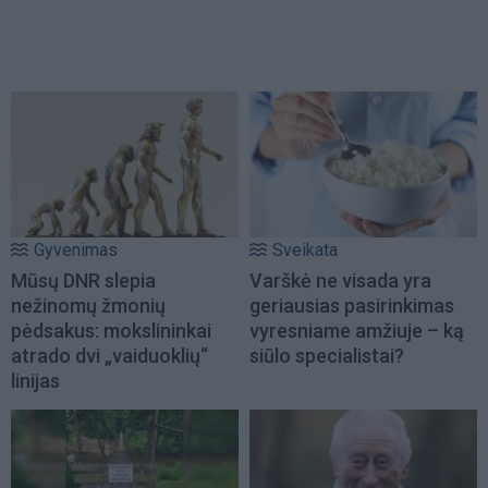
Gyvenimas
Sveikata
Mūsų DNR slepia
Varškė ne visada yra
nežinomų žmonių
geriausias pasirinkimas
pėdsakus: mokslininkai
vyresniame amžiuje – ką
atrado dvi „vaiduoklių“
siūlo specialistai?
linijas