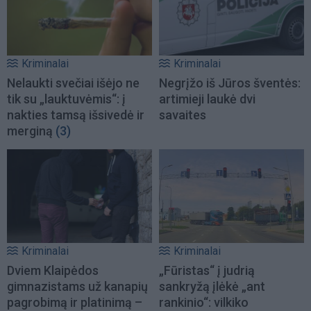
Kriminalai
Kriminalai
Nelaukti svečiai išėjo ne
Negrįžo iš Jūros šventės:
tik su „lauktuvėmis“: į
artimieji laukė dvi
nakties tamsą išsivedė ir
savaites
merginą
(3)
Kriminalai
Kriminalai
Dviem Klaipėdos
„Fūristas“ į judrią
gimnazistams už kanapių
sankryžą įlėkė „ant
pagrobimą ir platinimą –
rankinio“: vilkiko