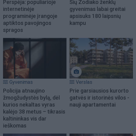
Perspėja: populiarioje
Šių Zodiako ženklų
internetinėje
gyvenimas labai greitai
programinėje įrangoje
apsisuks 180 laipsnių
aptiktos pavojingos
kampu
spragos
Gyvenimas
Verslas
Policija atnaujino
Prie garsiausios kurorto
žmogžudystės bylą, dėl
gatvės ir istorinės vilos -
kurios nekaltas vyras
nauji apartamentai
kalėjo 38 metus – tikrasis
kaltininkas vis dar
ieškomas