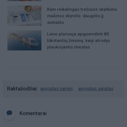
Kam reikalingas trečiasis skalbimo
mašinos skyrelis: daugelis jį
sumaišo
Laive planuoja apgyvendinti 80
tūkstančių žmonių: kaip atrodys
plaukiojantis miestas
Raktažodžiai
apvogtas namas
apvogtas garažas
Komentarai