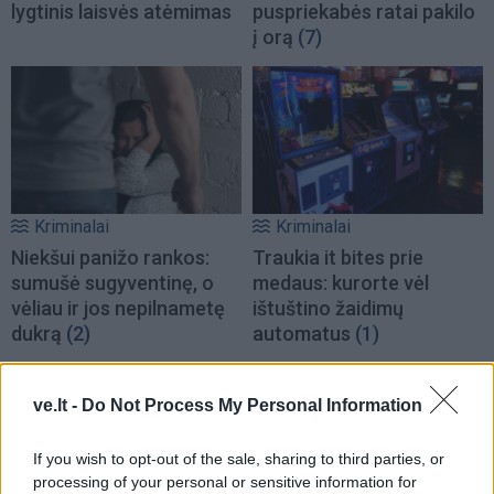
lygtinis laisvės atėmimas
puspriekabės ratai pakilo
į orą
(7)
Kriminalai
Kriminalai
Niekšui panižo rankos:
Traukia it bites prie
sumušė sugyventinę, o
medaus: kurorte vėl
vėliau ir jos nepilnametę
ištuštino žaidimų
dukrą
(2)
automatus
(1)
ve.lt -
Do Not Process My Personal Information
If you wish to opt-out of the sale, sharing to third parties, or
processing of your personal or sensitive information for