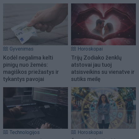
Gyvenimas
Horoskopai
Kodėl negalima kelti
Trijų Zodiako ženklų
pinigų nuo žemės:
atstovai jau tuoj
magiškos priežastys ir
atsisveikins su vienatve ir
tykantys pavojai
sutiks meilę
Technologijos
Horoskopai