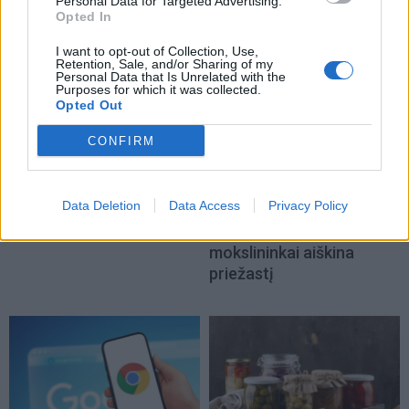
NAUJI
Personal Data for Targeted Advertising.
Opted In
I want to opt-out of Collection, Use,
Retention, Sale, and/or Sharing of my
Personal Data that Is Unrelated with the
Purposes for which it was collected.
Opted Out
CONFIRM
Receptai
Gyvenimas
TOP 5 rugpjūčio skoniai:
Kalifornijos
Data Deletion
Data Access
Privacy Policy
išbandykite šiuos
paplūdimiuose gali
receptus
padaugėti ryklių:
mokslininkai aiškina
priežastį