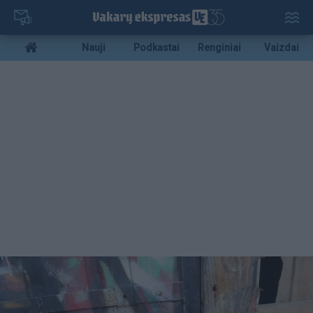
Pereiti
į
pagrindinį
Mobile
Nauji
Podkastai
Renginiai
Vaizdai
turinį
menu
bottom