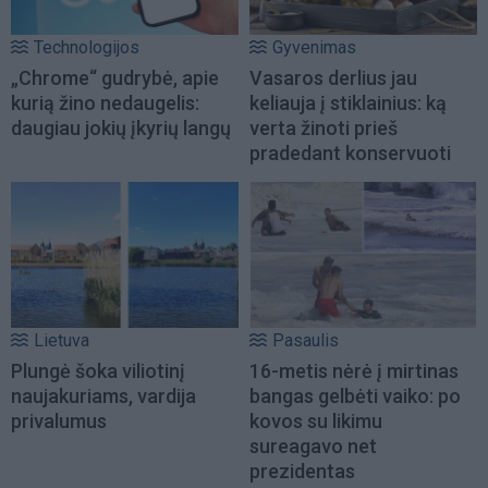
Technologijos
Gyvenimas
„Chrome“ gudrybė, apie
Vasaros derlius jau
kurią žino nedaugelis:
keliauja į stiklainius: ką
daugiau jokių įkyrių langų
verta žinoti prieš
pradedant konservuoti
Lietuva
Pasaulis
Plungė šoka viliotinį
16-metis nėrė į mirtinas
naujakuriams, vardija
bangas gelbėti vaiko: po
privalumus
kovos su likimu
sureagavo net
prezidentas