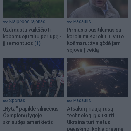
Klaipėdos rajonas
Pasaulis
Uždrausta vaikščioti
Pirmasis susitikimas su
kabamuoju tiltu per upę -
karaliumi Karoliu III virto
jį remontuos
(1)
košmaru: žvaigždė jam
spjovė į veidą
Sportas
Pasaulis
„Rytą“ papildė vilniečius
Atsakui į naują rusų
Čempionų lygoje
technologiją sukurti
skriaudęs amerikietis
Ukraina turi metus –
paaiškino, kokią grėsmę