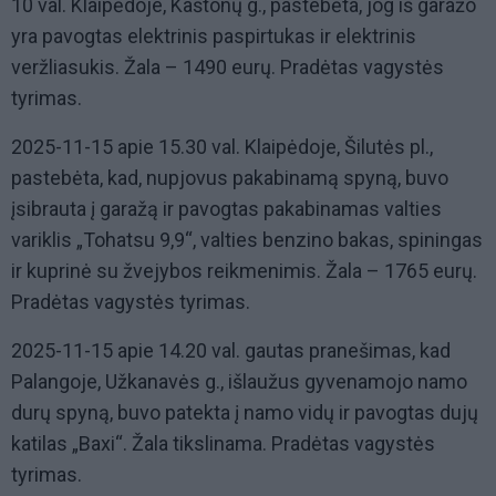
10 val. Klaipėdoje, Kaštonų g., pastebėta, jog iš garažo
yra pavogtas elektrinis paspirtukas ir elektrinis
veržliasukis. Žala – 1490 eurų. Pradėtas vagystės
tyrimas.
2025-11-15 apie 15.30 val. Klaipėdoje, Šilutės pl.,
pastebėta, kad, nupjovus pakabinamą spyną, buvo
įsibrauta į garažą ir pavogtas pakabinamas valties
variklis „Tohatsu 9,9“, valties benzino bakas, spiningas
ir kuprinė su žvejybos reikmenimis. Žala – 1765 eurų.
Pradėtas vagystės tyrimas.
2025-11-15 apie 14.20 val. gautas pranešimas, kad
Palangoje, Užkanavės g., išlaužus gyvenamojo namo
durų spyną, buvo patekta į namo vidų ir pavogtas dujų
katilas „Baxi“. Žala tikslinama. Pradėtas vagystės
tyrimas.