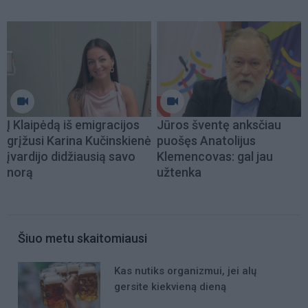
Į Klaipėdą iš emigracijos
Jūros šventę anksčiau
grįžusi Karina Kučinskienė
puošęs Anatolijus
įvardijo didžiausią savo
Klemencovas: gal jau
norą
užtenka
Šiuo metu skaitomiausi
Kas nutiks organizmui, jei alų
gersite kiekvieną dieną