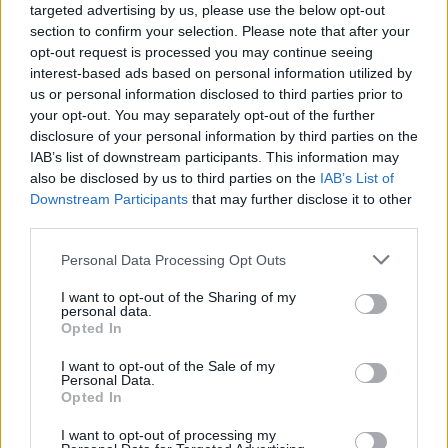
targeted advertising by us, please use the below opt-out
Kriminalai
Kriminalai
section to confirm your selection. Please note that after your
opt-out request is processed you may continue seeing
Paramediko nužudymo
Užsidegė lauko pavėsinė:
interest-based ads based on personal information utilized by
byloje į laisvę paleistas
vos be namų neliko
us or personal information disclosed to third parties prior to
vienas įtariamųjų
(3)
keturios šeimos
your opt-out. You may separately opt-out of the further
disclosure of your personal information by third parties on the
IAB’s list of downstream participants. This information may
also be disclosed by us to third parties on the
IAB’s List of
Downstream Participants
that may further disclose it to other
third parties.
Personal Data Processing Opt Outs
I want to opt-out of the Sharing of my
personal data.
Opted In
I want to opt-out of the Sale of my
Personal Data.
Opted In
I want to opt-out of processing my