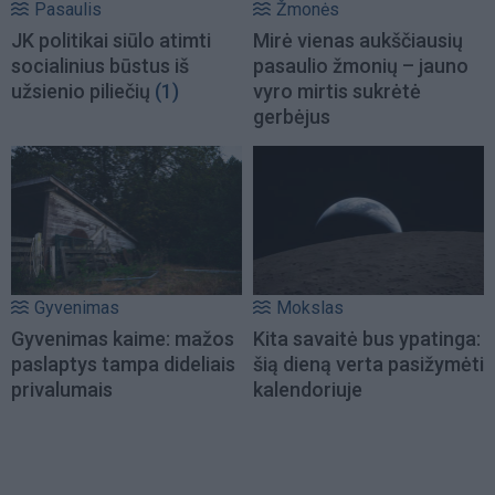
Pasaulis
Žmonės
JK politikai siūlo atimti
Mirė vienas aukščiausių
socialinius būstus iš
pasaulio žmonių – jauno
užsienio piliečių
(1)
vyro mirtis sukrėtė
gerbėjus
Gyvenimas
Mokslas
Gyvenimas kaime: mažos
Kita savaitė bus ypatinga:
paslaptys tampa dideliais
šią dieną verta pasižymėti
privalumais
kalendoriuje