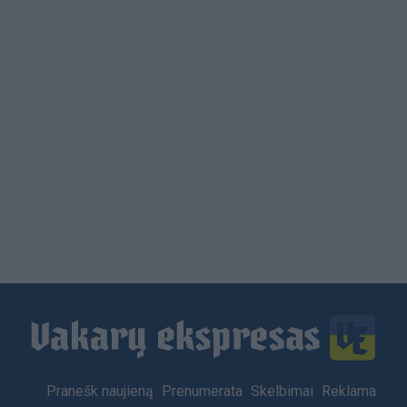
Load
More
Footer
Pranešk naujieną
Prenumerata
Skelbimai
Reklama