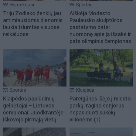
Horoskopai
Sportas
Trijų Zodiako ženklų jau
Aiškėja Modesto
artimiausiomis dienomis
Paulausko skulptūros
laukia triumfas visuose
pastatymo data:
reikaluose
nuomonę apie ją išsakė ir
pats olimpinis čempionas
Sportas
Klaipėda
Klaipėdos paplūdimių
Pareigūnės išėjo į miesto
gelbėtojai – Lietuvos
parką: ragino senjorus
čempionai: Juodkrantėje
nepasiduoti sukčių
iškovojo pirmąją vietą
vilionėms
(1)