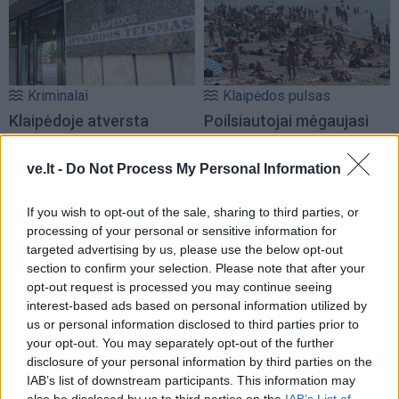
Kriminalai
Klaipėdos pulsas
Klaipėdoje atversta
Poilsiautojai mėgaujasi
Rusijos saugumo
įkaitusiu oru: Klaipėdos
pareigūno šnipinėjimo
paplūdimiai – sausakimši
ve.lt -
Do Not Process My Personal Information
byla
(vaizdo įrašas)
If you wish to opt-out of the sale, sharing to third parties, or
processing of your personal or sensitive information for
targeted advertising by us, please use the below opt-out
section to confirm your selection. Please note that after your
opt-out request is processed you may continue seeing
interest-based ads based on personal information utilized by
us or personal information disclosed to third parties prior to
Lietuva
Lietuva
your opt-out. You may separately opt-out of the further
Žiniasklaida: „Norfos“
Vaiko teisių apsaugos
disclosure of your personal information by third parties on the
savininkas Dundulis
specialistams vėl
IAB’s list of downstream participants. This information may
duoda 99,9 proc., kad
nepavyko susitikti su
also be disclosed by us to third parties on the
IAB’s List of