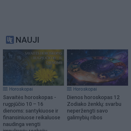
NAUJI
Horoskopai
Horoskopai
Savaitės horoskopas -
Dienos horoskopas 12
rugpjūčio 10 – 16
Zodiako ženklų: svarbu
dienoms: santykiuose ir
neperžengti savo
finansiniuose reikaluose
galimybių ribos
naudinga vengti
impulsyvių reakcijų