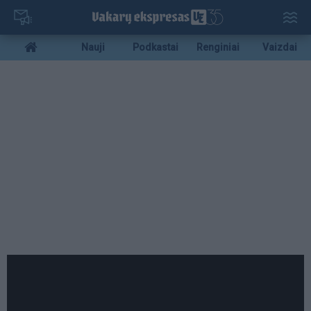
Pereiti
į
pagrindinį
Mobile
Nauji
Podkastai
Renginiai
Vaizdai
turinį
menu
bottom