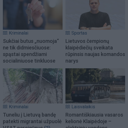
Kriminalai
Sportas
Sukčiai butus „nuomoja“
Lietuvos čempionų
ne tik didmiesčiuose:
klaipėdiečių sveikata
spąstai spendžiami
rūpinsis naujas komandos
socialiniuose tinkluose
narys
Kriminalai
Laisvalaikis
Tuneliu į Lietuvą bandę
Romantiškiausia vasaros
patekti migrantai užpuolė
kelionė Klaipėdoje –
VSAT pareigūnus
(2)
elektriniu vandens