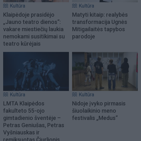
Kultūra
Kultūra
Klaipėdoje prasidėjo
Matyti kitaip: realybės
„Jauno teatro dienos“:
transformacija Ugnės
vakare miestiečių laukia
Mitigailaitės tapybos
nemokami susitikimai su
parodoje
teatro kūrėjais
Kultūra
Kultūra
LMTA Klaipėdos
Nidoje įvyko pirmasis
fakulteto 55-ojo
šiuolaikinio meno
gimtadienio šventėje –
festivalis „Medus“
Petras Geniušas, Petras
Vyšniauskas ir
remiksuotas Čiurlionis