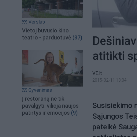
Verslas
Vietoj buvusio kino
Dešiniav
teatro - parduotuvė
(37)
atitikti 
VE.lt
2015-02-11 13:04
Gyvenimas
Į restoraną ne tik
Susisiekimo m
pavalgyti: vilioja naujos
patirtys ir emocijos
(9)
Sąjungos Tei
pateikė Sauga