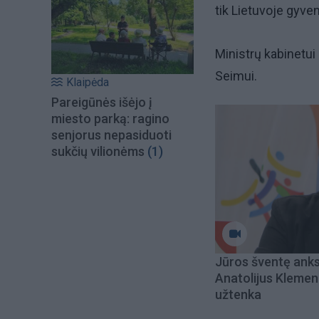
tik Lietuvoje gyven
Ministrų kabinetui 
Seimui.
Klaipėda
Pareigūnės išėjo į
miesto parką: ragino
senjorus nepasiduoti
sukčių vilionėms
(1)
Jūros šventę ank
Anatolijus Klemen
užtenka