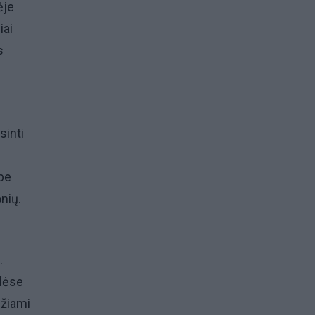
ėje
iai
s
sinti
be
onių.
.
klėse
džiami