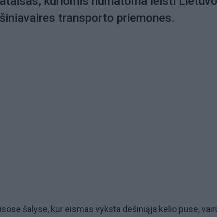
pataisas, kuriomis numatoma leisti Lietuvo
ešiniavaires transporto priemones.
 visose šalyse, kur eismas vyksta dešiniąja kelio puse, vair