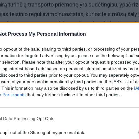
irą turinčią transporto priemonę yra sudėtingiau, ypač riz
ujas teisinio reguliavimo nuostatas, kurios leis mūsų šaly
ti dešiniavairius automobilius, tačiau tik tada, kai šie atitik
am eismui užtikrinti“, – sako susisiekimo ministras Rim
Not Process My Personal Information
to opt-out of the sale, sharing to third parties, or processing of your per
formation for targeted advertising by us, please use the below opt-out s
kad Lietuvoje registruojami dešiniavairiai automobiliai turė
r selection. Please note that after your opt-out request is processed y
eing interest-based ads based on personal information utilized by us or
kinio vaizdo veidrodžius, kamerą su monitoriumi priekini
disclosed to third parties prior to your opt-out. You may separately opt-
ti, pritaikytus šviesos prietaisus, kad nebūtų akinami
losure of your personal information by third parties on the IAB’s list of
. This information may also be disclosed by us to third parties on the
IA
uojantys vairuotojai, ir šoninio galinio vaizdo veidrodžius.
Participants
that may further disclose it to other third parties.
l Data Processing Opt Outs
o opt-out of the Sharing of my personal data.