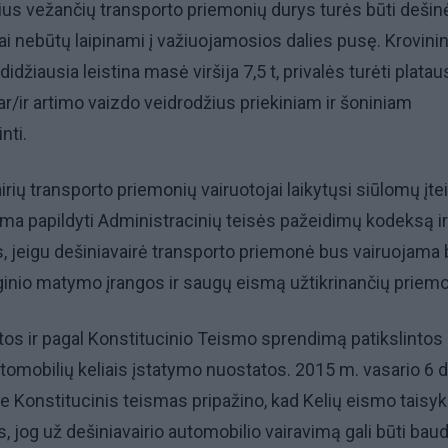
ius vežančių transporto priemonių durys turės būti dešin
ai nebūtų laipinami į važiuojamosios dalies pusę. Krovinin
didžiausia leistina masė viršija 7,5 t, privalės turėti platau
/ir artimo vaizdo veidrodžius priekiniam ir šoniniam
nti.
rių transporto priemonių vairuotojai laikytųsi siūlomų įtei
ama papildyti Administracinių teisės pažeidimų kodeksą ir
, jeigu dešiniavairė transporto priemonė bus vairuojama 
ginio matymo įrangos ir saugų eismą užtikrinančių priem
tos ir pagal Konstitucinio Teismo sprendimą patikslintos
mobilių keliais įstatymo nuostatos. 2015 m. vasario 6 d
 Konstitucinis teismas pripažino, kad Kelių eismo taisy
 jog už dešiniavairio automobilio vairavimą gali būti bau