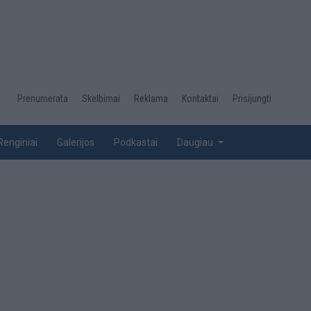
Desktop
Prenumerata
Skelbimai
Reklama
Kontaktai
Prisijungti
menu
top
Renginiai
Galerijos
Podkastai
Daugiau