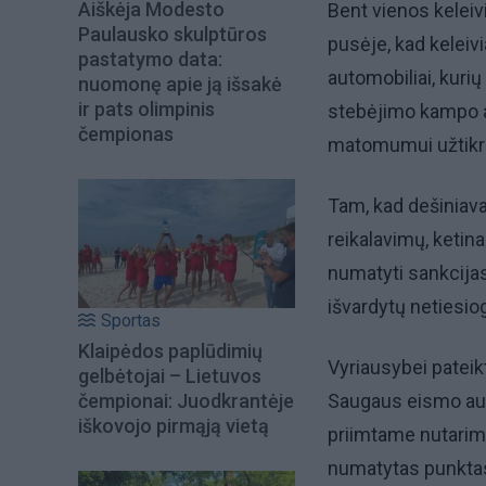
Aiškėja Modesto
Bent vienos keleiv
Paulausko skulptūros
pusėje, kad keleivi
pastatymo data:
automobiliai, kurių 
nuomonę apie ją išsakė
ir pats olimpinis
stebėjimo kampo ar
čempionas
matomumui užtikri
Tam, kad dešiniavai
reikalavimų, ketin
numatyti sankcijas
išvardytų netiesio
Sportas
Klaipėdos paplūdimių
Vyriausybei pateik
gelbėtojai – Lietuvos
čempionai: Juodkrantėje
Saugaus eismo auto
iškovojo pirmąją vietą
priimtame nutarime
numatytas punktas,