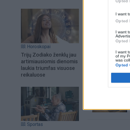
Opted 
I want t
Opted 
I want 
Advertis
Opted 
Horoskopai
I want t
Trijų Zodiako ženklų jau
Šiuo metu skait
of my P
was col
artimiausiomis dienomis
Opted 
laukia triumfas visuose
reikaluose
Sportas