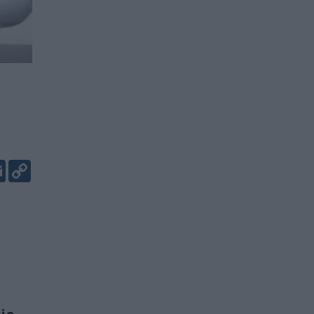
er
kedIn
Email
Copy
Link