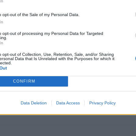
In
o opt-out of the Sale of my Personal Data.
In
to opt-out of processing my Personal Data for Targeted
ing.
In
o opt-out of Collection, Use, Retention, Sale, and/or Sharing
omiausi
ersonal Data that Is Unrelated with the Purposes for which it
lected.
Out
Užgeso gimnazijos direktoriaus gyvybė
CONFIRM
Dingo ne tik banko kortelė: ištuštėjo ir banko sąskaita
Data Deletion
Data Access
Privacy Policy