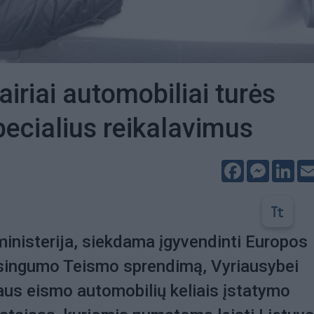
airiai automobiliai turės
specialius reikalavimus
Facebook
Messeng
Lin
inisterija, siekdama įgyvendinti Europos
singumo Teismo sprendimą, Vyriausybei
us eismo automobilių keliais įstatymo