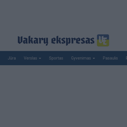
Jūra
Sportas
Pasaulis
Verslas
Gyvenimas