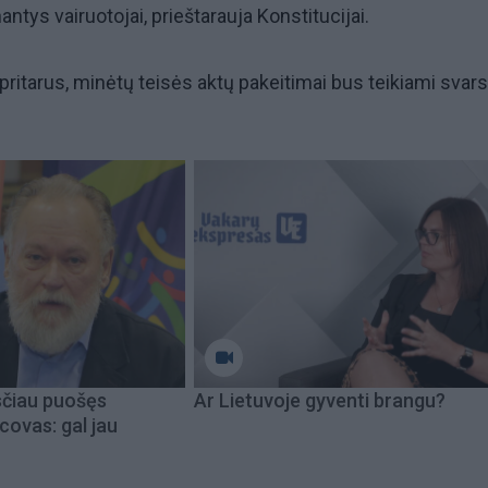
antys vairuotojai, prieštarauja Konstitucijai.
pritarus, minėtų teisės aktų pakeitimai bus teikiami svars
sčiau puošęs
Ar Lietuvoje gyventi brangu?
covas: gal jau