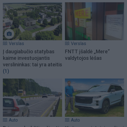
Verslas
Verslas
Į daugiabučio statybas
FNTT įšaldė „Mere“
kaime investuojantis
valdytojos lėšas
verslininkas: tai yra ateitis
(1)
Auto
Auto