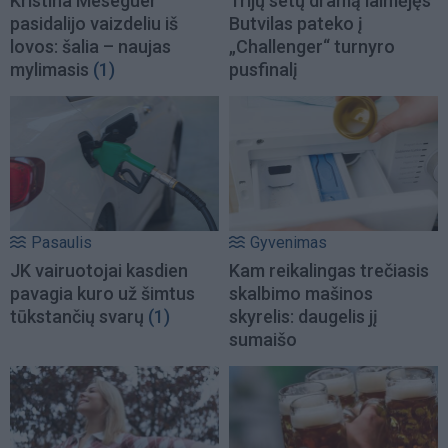
Kristina Meseguer
Trijų setų dramą laimėjęs
pasidalijo vaizdeliu iš
Butvilas pateko į
lovos: šalia – naujas
„Challenger“ turnyro
mylimasis
(1)
pusfinalį
Pasaulis
Gyvenimas
JK vairuotojai kasdien
Kam reikalingas trečiasis
pavagia kuro už šimtus
skalbimo mašinos
tūkstančių svarų
(1)
skyrelis: daugelis jį
sumaišo