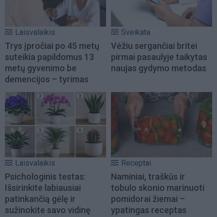
Laisvalaikis
Sveikata
Trys įpročiai po 45 metų
Vėžiu sergančiai britei
suteikia papildomus 13
pirmai pasaulyje taikytas
metų gyvenimo be
naujas gydymo metodas
demencijos – tyrimas
Laisvalaikis
Receptai
Psichologinis testas:
Naminiai, traškūs ir
Išsirinkite labiausiai
tobulo skonio marinuoti
patinkančią gėlę ir
pomidorai žiemai –
sužinokite savo vidinę
ypatingas receptas