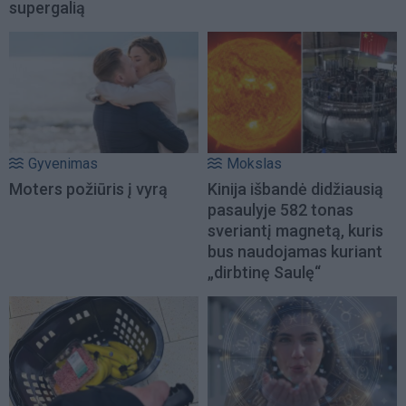
supergalią
Gyvenimas
Mokslas
Moters požiūris į vyrą
Kinija išbandė didžiausią
pasaulyje 582 tonas
sveriantį magnetą, kuris
bus naudojamas kuriant
„dirbtinę Saulę“