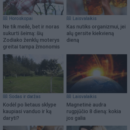
Horoskopai
Laisvalaikis
Ne tik meilė, bet ir noras
Kas nutiks organizmui, jei
sukurti šeimą: šių
alų gersite kiekvieną
Zodiako ženklų moterys
dieną
greitai tampa žmonomis
Sodas ir daržas
Laisvalaikis
Kodėl po lietaus sklype
Magnetinė audra
kaupiasi vanduo ir ką
rugpjūčio 8 dieną: kokia
daryti?
jos galia