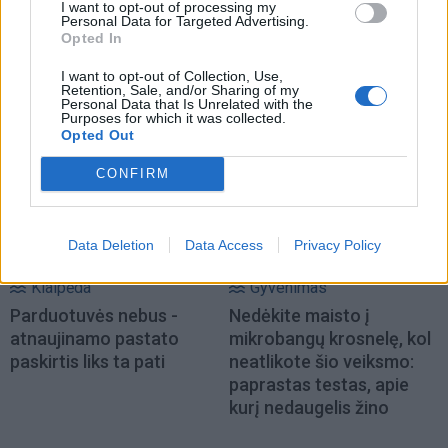
I want to opt-out of processing my
Personal Data for Targeted Advertising.
Opted In
I want to opt-out of Collection, Use,
Retention, Sale, and/or Sharing of my
NAUJI
Personal Data that Is Unrelated with the
Purposes for which it was collected.
Opted Out
CONFIRM
Data Deletion
Data Access
Privacy Policy
Klaipėda
Gyvenimas
Parduotuvės nebus -
Nedėkite maisto į
atnaujinamo pastato
mikrobangų krosnelę, kol
paskirtis liks ta pati
neatlikote šio veiksmo:
paprastas testas, apie
kurį nedaugelis žino