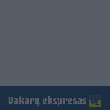
Load
More