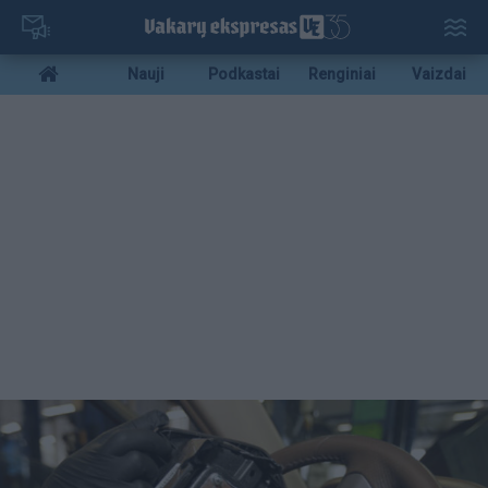
Pereiti
į
pagrindinį
Mobile
Nauji
Podkastai
Renginiai
Vaizdai
turinį
menu
bottom