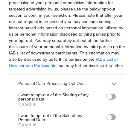
processing of your personal or sensitive information for
targeted advertising by us, please use the below opt-out
section to confirm your selection. Please note that after your
opt-out request is processed you may continue seeing
Technologijos
Verslas
interest-based ads based on personal information utilized by
us or personal information disclosed to third parties prior to
Proveržis kosmoso
„Enefit“ vadovas palieka
your opt-out. You may separately opt-out of the further
moksle: galingiausias
pareigas
disclosure of your personal information by third parties on the
teleskopas užfiksavo
IAB’s list of downstream participants. This information may
istorinius Saulės
also be disclosed by us to third parties on the
IAB’s List of
paviršiaus kadrus
Downstream Participants
that may further disclose it to other
third parties.
Personal Data Processing Opt Outs
I want to opt-out of the Sharing of my
personal data.
Opted In
I want to opt-out of the Sale of my
Personal Data.
Opted In