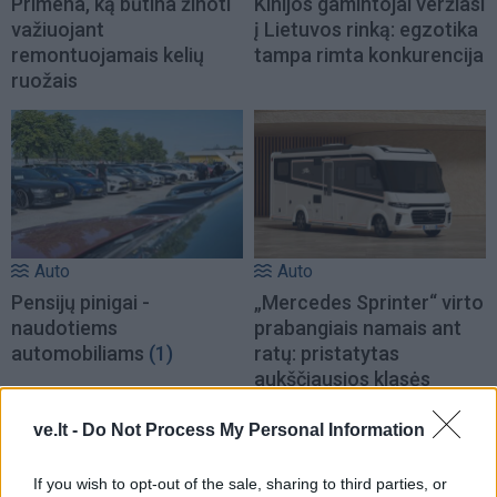
Primena, ką būtina žinoti
Kinijos gamintojai veržiasi
važiuojant
į Lietuvos rinką: egzotika
remontuojamais kelių
tampa rimta konkurencija
ruožais
Auto
Auto
Pensijų pinigai -
„Mercedes Sprinter“ virto
naudotiems
prabangiais namais ant
automobiliams
(1)
ratų: pristatytas
aukščiausios klasės
kemperis (nuotraukos)
ve.lt -
Do Not Process My Personal Information
If you wish to opt-out of the sale, sharing to third parties, or