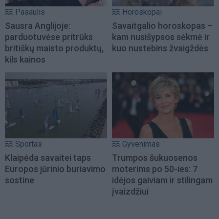
Pasaulis
Horoskopai
Sausra Anglijoje:
Savaitgalio horoskopas –
parduotuvėse pritrūks
kam nusišypsos sėkmė ir
britiškų maisto produktų,
kuo nustebins žvaigždės
kils kainos
Sportas
Gyvenimas
Klaipėda savaitei taps
Trumpos šukuosenos
Europos jūrinio buriavimo
moterims po 50-ies: 7
sostine
idėjos gaiviam ir stilingam
įvaizdžiui