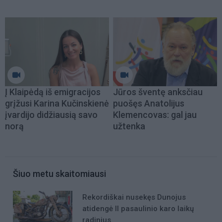
Į Klaipėdą iš emigracijos
Jūros šventę anksčiau
grįžusi Karina Kučinskienė
puošęs Anatolijus
įvardijo didžiausią savo
Klemencovas: gal jau
norą
užtenka
Šiuo metu skaitomiausi
Rekordiškai nusekęs Dunojus
atidengė II pasaulinio karo laikų
radinius