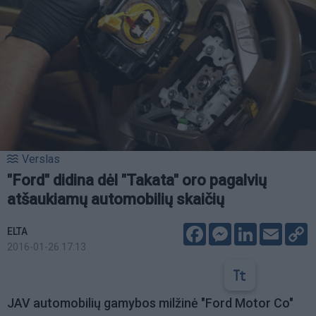
Verslas
"Ford" didina dėl "Takata" oro pagalvių
atšaukiamų automobilių skaičių
Facebook
Messenger
LinkedIn
Email
C
ELTA
L
2016-01-26 17:13
JAV automobilių gamybos milžinė "Ford Motor Co"