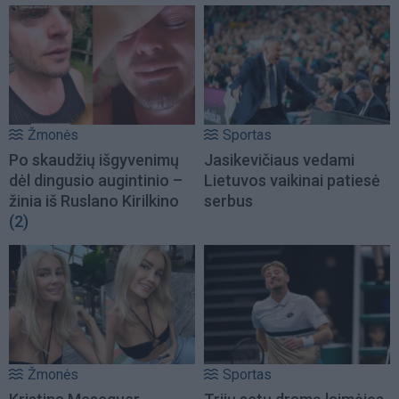
Žmonės
Sportas
Po skaudžių išgyvenimų
Jasikevičiaus vedami
dėl dingusio augintinio –
Lietuvos vaikinai patiesė
žinia iš Ruslano Kirilkino
serbus
(2)
Žmonės
Sportas