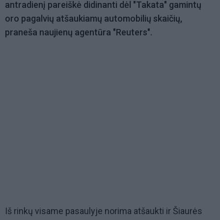
antradienį pareiškė didinanti dėl "Takata" gamintų
oro pagalvių atšaukiamų automobilių skaičių,
praneša naujienų agentūra "Reuters".
Iš rinkų visame pasaulyje norima atšaukti ir Šiaurės