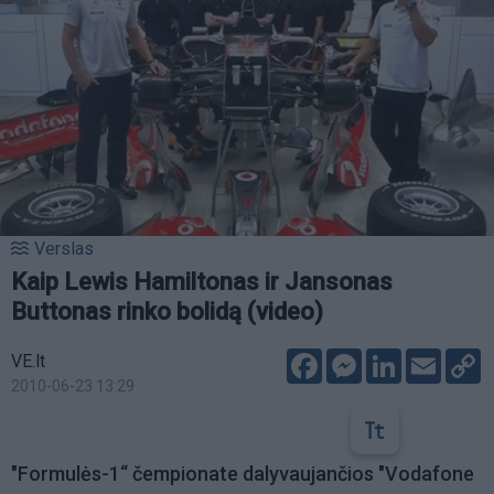
Verslas
Kaip Lewis Hamiltonas ir Jansonas
Buttonas rinko bolidą (video)
Facebook
Messenger
LinkedIn
Email
C
VE.lt
L
2010-06-23 13:29
"Formulės-1“ čempionate dalyvaujančios "Vodafone