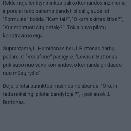
Reklamoje lenktynininkus paliko komandos inžinieriai,
ir porelei teko patiems bandyti iš dalių sudėlioti
"Formulės“ bolidą. "Kam tai?“, "O kam skirtas šitas?“,
"Kur montuoti šitą detalę?“. Tokia buvo pilotų
konstravimo eiga.
Suprantama, L. Hamiltonas bei J. Buttonas darbą
padarė. O "Vodafone“ pasigyrė: "Lewis ir Buttonas
priklauso nuo savo komandos, o komanda priklauso
nuo mūsų ryšio“.
Beje, pilotai surinktos mašinos neišbandė. "O kam
tada reikalingi pilotai bandytojai?“, - paklausė J.
Buttonas.