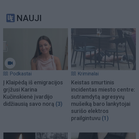
NAUJI
Podkastai
Kriminalai
Į Klaipėdą iš emigracijos
Keistas smurtinis
grįžusi Karina
incidentas miesto centre:
Kučinskienė įvardijo
sutramdytą agresyvų
didžiausią savo norą
(3)
mušeiką baro lankytojai
surišo elektros
prailgintuvu
(1)