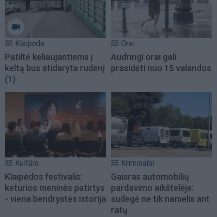
Klaipėda
Orai
Patiltė keliaujantiems į
Audringi orai gali
keltą bus atidaryta rudenį
prasidėti nuo 15 valandos
(1)
Kultūra
Kriminalai
Klaipėdos festivalis:
Gaisras automobilių
keturios meninės patirtys
pardavimo aikštelėje:
- viena bendrystės istorija
sudegė ne tik namelis ant
ratų