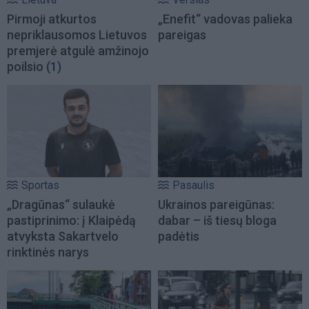
Pirmoji atkurtos
„Enefit“ vadovas palieka
nepriklausomos Lietuvos
pareigas
premjerė atgulė amžinojo
poilsio
(1)
Sportas
Pasaulis
„Dragūnas“ sulaukė
Ukrainos pareigūnas:
pastiprinimo: į Klaipėdą
dabar – iš tiesų bloga
atvyksta Sakartvelo
padėtis
rinktinės narys