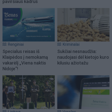
paviršiaus kadrus
Renginiai
Kriminalai
Specialus reisas iš
Sukčiai nesnaudžia:
Klaipėdos į nemokamą
naudojasi dėl kietojo kuro
vakarėlį „Viena naktis
kilusiu ažiotažu
Nidoje“!
Lietuva
Verslas