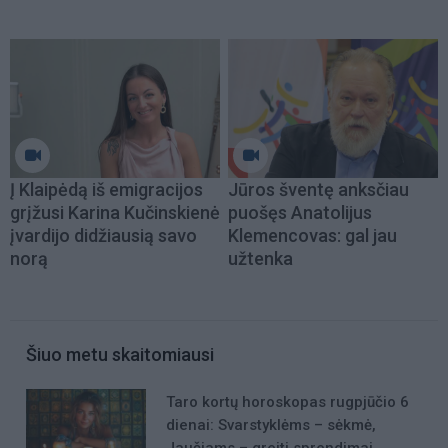
Į Klaipėdą iš emigracijos
Jūros šventę anksčiau
grįžusi Karina Kučinskienė
puošęs Anatolijus
įvardijo didžiausią savo
Klemencovas: gal jau
norą
užtenka
Šiuo metu skaitomiausi
Taro kortų horoskopas rugpjūčio 6
dienai: Svarstyklėms – sėkmė,
Jaučiams – greiti sprendimai