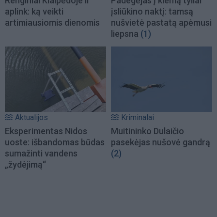
Renginiai Klaipėdoje ir
Padegėjas į kiemą tyliai
aplink: ką veikti
įsliūkino naktį: tamsą
artimiausiomis dienomis
nušvietė pastatą apėmusi
liepsna
(1)
Aktualijos
Kriminalai
Eksperimentas Nidos
Muitininko Dulaičio
uoste: išbandomas būdas
pasekėjas nušovė gandrą
sumažinti vandens
(2)
„žydėjimą“