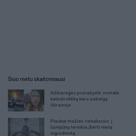
Šiuo metu skaitomiausi
Aiškiaregės pranašystė: numatė
katastrofišką karo pabaigą
Ukrainoje
Plaukai mažiau riebaluosis: į
šampūną tereikia įberti vieną
ingredientą