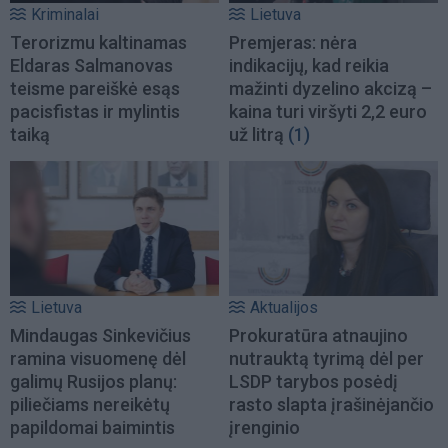
Kriminalai
Lietuva
Terorizmu kaltinamas
Premjeras: nėra
Eldaras Salmanovas
indikacijų, kad reikia
teisme pareiškė esąs
mažinti dyzelino akcizą –
pacisfistas ir mylintis
kaina turi viršyti 2,2 euro
taiką
už litrą
(1)
Lietuva
Aktualijos
Mindaugas Sinkevičius
Prokuratūra atnaujino
ramina visuomenę dėl
nutrauktą tyrimą dėl per
galimų Rusijos planų:
LSDP tarybos posėdį
piliečiams nereikėtų
rasto slapta įrašinėjančio
papildomai baimintis
įrenginio