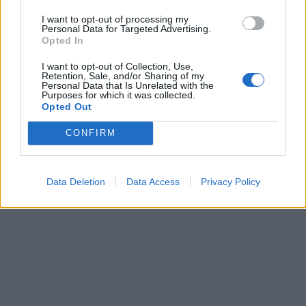
I want to opt-out of processing my
Personal Data for Targeted Advertising.
Opted In
Auto
Auto
Važiuojate tik trumpus
Klaipėdiečių automobiliai:
I want to opt-out of Collection, Use,
atstumus? Specialistai
kiek ir kokių daugiausiai
Retention, Sale, and/or Sharing of my
Personal Data that Is Unrelated with the
įvardijo patikimiausią
Purposes for which it was collected.
Opted Out
variklį miestui
CONFIRM
Data Deletion
Data Access
Privacy Policy