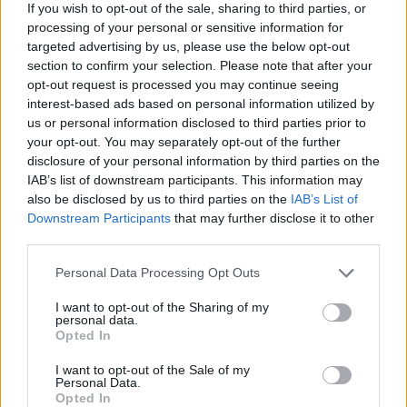
If you wish to opt-out of the sale, sharing to third parties, or
maža parduotuvė: teko
„Panamax“ laivų remontui
processing of your personal or sensitive information for
padidinti
Klaipėdoje: padėtas naujo
targeted advertising by us, please use the below opt-out
plūdriojo doko kilis
section to confirm your selection. Please note that after your
opt-out request is processed you may continue seeing
interest-based ads based on personal information utilized by
us or personal information disclosed to third parties prior to
your opt-out. You may separately opt-out of the further
disclosure of your personal information by third parties on the
IAB’s list of downstream participants. This information may
also be disclosed by us to third parties on the
IAB’s List of
Technologijos
Technologijos
Downstream Participants
that may further disclose it to other
third parties.
„Samsung“ telefonuose
Vartotojai išrinko
rasta galimybė atgauti iki
geriausius 2026 metų
Personal Data Processing Opt Outs
10 GB atminties
„Android“ telefonus:
neištrinant programėlių
lyderis nustebino
I want to opt-out of the Sharing of my
personal data.
Opted In
I want to opt-out of the Sale of my
Personal Data.
Opted In