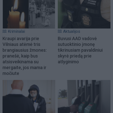
Kriminalai
Aktualijos
Kraupi avarija prie
Buvusi AAD vadovė
Vilniaus atėmė tris
sutuoktinio įmonę
brangiausius žmones:
tikrinusiam pavaldiniui
pranešė, kaip bus
skyrė priedą prie
atsisveikinama su
atlyginimo
mergaite, jos mama ir
močiute