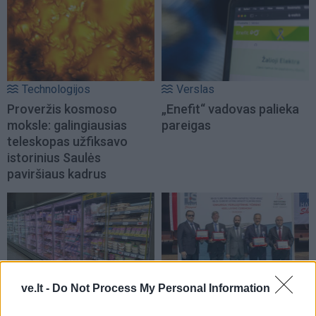
Technologijos
Verslas
Proveržis kosmoso
„Enefit“ vadovas palieka
moksle: galingiausias
pareigas
teleskopas užfiksavo
istorinius Saulės
paviršiaus kadrus
ve.lt -
Do Not Process My Personal Information
Verslas
Verslas
Nedideliame mieste - per
Daugiau pajėgumų