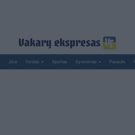
Jūra
Sportas
Pasaulis
Verslas
Gyvenimas