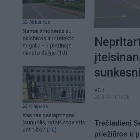
Aktualijos
Namai žmonėms su
Nepritar
psichikos ir intelekto
negalia - ir pietinėje
miesto dalyje
(10)
įteisina
sunkesni
VE.lt
2010-11-10 16:56
Klaipėda
Kas tas paslaptingas
Trečiadienį 
jaunuolis, rytais stovintis
ant tilto?
(10)
priežiūros ir