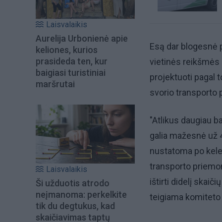
Laisvalaikis
Aurelija Urbonienė apie
Esą dar blogesnė pa
keliones, kurios
prasideda ten, kur
vietinės reikšmės
baigiasi turistiniai
projektuoti pagal t
maršrutai
svorio transporto p
"Atlikus daugiau ba
galia mažesnė už 
nustatoma po keletą
transporto priemon
Laisvalaikis
ištirti didelį skaič
Ši užduotis atrodo
neįmanoma: perkelkite
teigiama komiteto
tik du degtukus, kad
skaičiavimas taptų