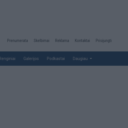
Desktop
Prenumerata
Skelbimai
Reklama
Kontaktai
Prisijungti
menu
top
Renginiai
Galerijos
Podkastai
Daugiau