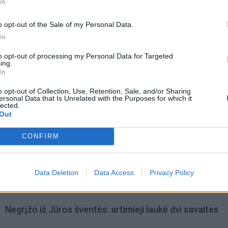
In
o opt-out of the Sale of my Personal Data.
In
to opt-out of processing my Personal Data for Targeted
ing.
In
o opt-out of Collection, Use, Retention, Sale, and/or Sharing
ersonal Data that Is Unrelated with the Purposes for which it
lected.
Out
CONFIRM
omiausi
Pelių ir žiurkių baubas: kas graužikus gąsdina labiau ne
Data Deletion
Data Access
Privacy Policy
nuodai
Negrįžo iš Jūros šventės: artimieji laukė dvi savaites