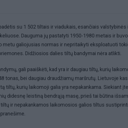
dėtis su 1 502 tiltais ir viadukais, esančiais valstybinės 
 keliuose. Dauguma jų pastatyti 1950-1980 metais ir buvo
o metu galiojusias normas ir nepritaikyti eksploatuoti tok
riemones. Didžiosios dalies tiltų bandymai nėra atlikti.
ndymų, gali paaiškėti, kad yra ir daugiau tiltų, kurių laikom
48 tonas, bei daugiau draudžiamų maršrutų. Lietuvoje ka
 tiltų, kurių laikomoji galia yra nepakankama. Siekiant įte
ių didesnę leistiną bendrąją masę, prieš tai būtina išsam
ių tiltų ir nepakankamos laikomosios galios tiltus sustiprinti"
 pranešime.