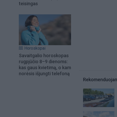
teisingas
Horoskopai
Savaitgalio horoskopas
rugpjūčio 8–9 dienoms:
kas gaus kvietimą, o kam
norėsis išjungti telefoną
Rekomenduoja