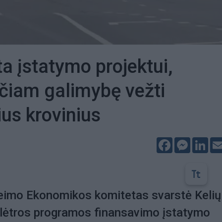
ta įstatymo projektui,
nčiam galimybę vežti
us krovinius
Facebook
Messeng
Lin
Seimo Ekonomikos komitetas svarstė Kelių
 plėtros programos finansavimo įstatymo