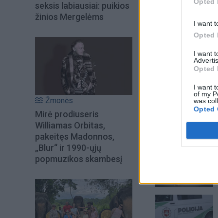
Opted 
seksis labiausiai: puikios
žinios Mergelėms
I want t
Opted 
I want 
Advertis
Opted 
I want t
of my P
Žmonės
was col
Opted 
Mirė prodiuseris
Williamas Orbitas,
Šiuo metu skait
pakeitęs Madonnos,
„Blur“ ir 1990-ųjų
popmuzikos skambesį