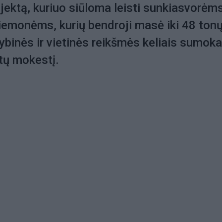
jektą, kuriuo siūloma leisti sunkiasvorėm
iemonėms, kurių bendroji masė iki 48 tonų
tybinės ir vietinės reikšmės keliais sumok
tų mokestį.