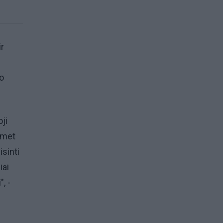
ir
io
oji
smet
isinti
iai
, -