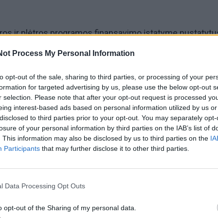
iūros ir plėtros programos finansavimo įstatyme nustatytu
tino krovinių (ypač medienos) vežimais užsiimančių įmon
Not Process My Personal Information
inti krovinių vežimų skaičių, vienu metu vežant tą patį kro
to opt-out of the sale, sharing to third parties, or processing of your per
lus.
formation for targeted advertising by us, please use the below opt-out s
r selection. Please note that after your opt-out request is processed y
nusprendė projektą atmesti, kadangi bendrosios transpor
eing interest-based ads based on personal information utilized by us or
disclosed to third parties prior to your opt-out. You may separately opt-
idinimas nuo 40 t iki 48 t, nors ir neviršijant leistinos 
losure of your personal information by third parties on the IAB’s list of
eigiamos įtakos kelių dangos konstrukcijoms, nes nė vie
. This information may also be disclosed by us to third parties on the
IA
Participants
that may further disclose it to other third parties.
a iki šiol nebuvo skaičiuota įvertinant padidintą apkrovą. 
 bendrosios masės padidinimas turėtų neigiamos įtakos
inės reikšmės kelių būklei - ji blogėtų.
l Data Processing Opt Outs
o opt-out of the Sharing of my personal data.