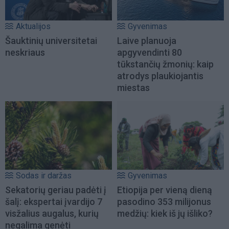
Aktualijos
Gyvenimas
Šauktinių universitetai
Laive planuoja
neskriaus
apgyvendinti 80
tūkstančių žmonių: kaip
atrodys plaukiojantis
miestas
Sodas ir daržas
Gyvenimas
Sekatorių geriau padėti į
Etiopija per vieną dieną
šalį: ekspertai įvardijo 7
pasodino 353 milijonus
visžalius augalus, kurių
medžių: kiek iš jų išliko?
negalima genėti