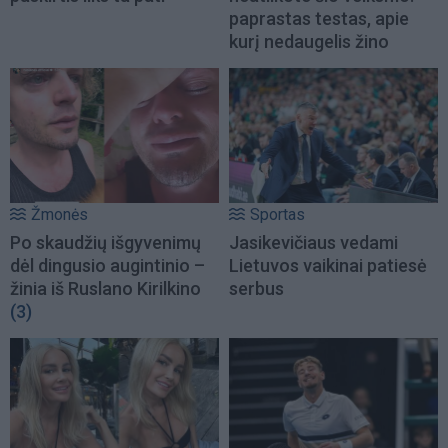
paprastas testas, apie
kurį nedaugelis žino
Žmonės
Sportas
Po skaudžių išgyvenimų
Jasikevičiaus vedami
dėl dingusio augintinio –
Lietuvos vaikinai patiesė
žinia iš Ruslano Kirilkino
serbus
(3)