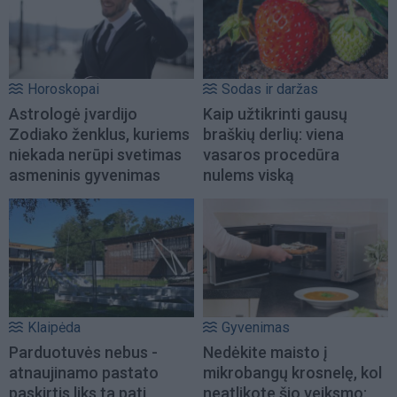
Horoskopai
Sodas ir daržas
Astrologė įvardijo
Kaip užtikrinti gausų
Zodiako ženklus, kuriems
braškių derlių: viena
niekada nerūpi svetimas
vasaros procedūra
asmeninis gyvenimas
nulems viską
Klaipėda
Gyvenimas
Parduotuvės nebus -
Nedėkite maisto į
atnaujinamo pastato
mikrobangų krosnelę, kol
paskirtis liks ta pati
neatlikote šio veiksmo: