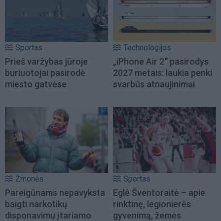
Sportas
Technologijos
Prieš varžybas jūroje
„iPhone Air 2“ pasirodys
buriuotojai pasirodė
2027 metais: laukia penki
miesto gatvėse
svarbūs atnaujinimai
Žmonės
Sportas
Pareigūnams nepavyksta
Eglė Šventoraitė – apie
baigti narkotikų
rinktinę, legionierės
disponavimu įtariamo
gyvenimą, žemės