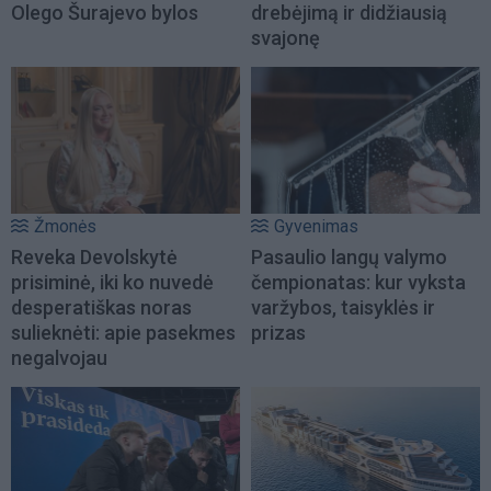
Olego Šurajevo bylos
drebėjimą ir didžiausią
svajonę
Žmonės
Gyvenimas
Reveka Devolskytė
Pasaulio langų valymo
prisiminė, iki ko nuvedė
čempionatas: kur vyksta
desperatiškas noras
varžybos, taisyklės ir
sulieknėti: apie pasekmes
prizas
negalvojau