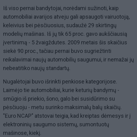
Iš viso pernai bandytojai, norėdami sužinoti, kaip
automobiliai avarijos atveju gali apsaugoti vairuotoją,
keleivius bei pėsčiuosius, sudaužė 29 skirtingų
modelių mašinas. Iš jų tik 65 proc. gavo aukščiausią
įvertinimą - 5 žvaigždutes. 2009 metais šis skaičius
siekė 90 proc., tačiau pernai buvo sugriežtinti
reikalavimai naujų automobilių saugumui, ir nemažai jų
nebeatitiko naujų standartų.
Nugalėtojai buvo išrinkti penkiose kategorijose.
Laimėjo tie automobiliai, kurie keturių bandymų -
smūgio iš priekio, šono, galo bei susidūrimo su
pėsčiuoju - metu surinko maksimalų balų skaičių.
"Euro NCAP" atstovai teigia, kad kreiptas dėmesys ir į
elektroninių saugumo sistemų, sumontuotų
mašinose, kiekį.