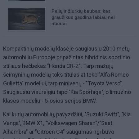
Pelių ir žiurkių baubas: kas
graužikus gąsdina labiau nei
nuodai
Kompaktinių modelių klasėje saugiausiu 2010 metų
automobiliu Europoje pripažintas hibridinis sportinio
stiliaus hečbekas "Honda CR-Z". Tarp mažųjų
šeimyninių modelių toks titulas atiteko "Alfa Romeo
Gulietta" modeliui, tarp minivenų - "Toyota Verso".
Saugiausiu visureigiu tapo "Kia Sportage", o limuzino
klasės modeliu - 5-osios serijos BMW.
Kai kurių automobilių, pavyzdžiui, "Suzuki Swift", "Kia
Venga", BMW X1, "Volkswagen Sharan"/"Seat
Alhambra" ar "Citroen C4" saugumas irgi buvo