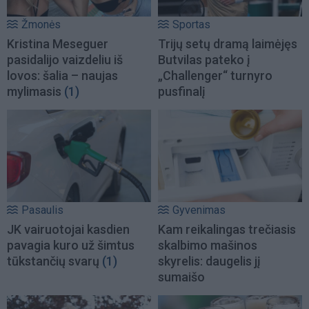
Žmonės
Sportas
Kristina Meseguer
Trijų setų dramą laimėjęs
pasidalijo vaizdeliu iš
Butvilas pateko į
lovos: šalia – naujas
„Challenger“ turnyro
mylimasis
(1)
pusfinalį
Pasaulis
Gyvenimas
JK vairuotojai kasdien
Kam reikalingas trečiasis
pavagia kuro už šimtus
skalbimo mašinos
tūkstančių svarų
(1)
skyrelis: daugelis jį
sumaišo