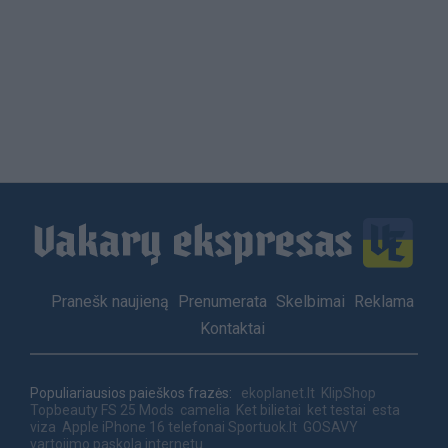
Load
More
Footer
Pranešk naujieną
Prenumerata
Skelbimai
Reklama
menu
Kontaktai
Populiariausios paieškos frazės:
ekoplanet.lt
KlipShop
Topbeauty
FS 25 Mods
camelia
Ket bilietai
ket testai
esta
viza
Apple iPhone 16 telefonai
Sportuok.lt
GOSAVY
vartojimo paskola internetu