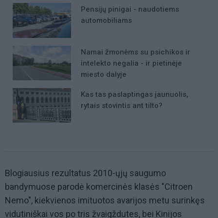
Pensijų pinigai - naudotiems
automobiliams
Namai žmonėms su psichikos ir
intelekto negalia - ir pietinėje
miesto dalyje
Kas tas paslaptingas jaunuolis,
rytais stovintis ant tilto?
Blogiausius rezultatus 2010-ųjų saugumo
bandymuose parodė komercinės klasės "Citroen
Nemo", kiekvienos imituotos avarijos metu surinkęs
vidutiniškai vos po tris žvaigždutes, bei Kinijos