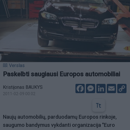
Verslas
Paskelbti saugiausi Europos automobiliai
Facebook
Messenger
LinkedIn
Email
C
Kristijonas BAUKYS
L
2011-02-09 00:02
Naujų automobilių, parduodamų Europos rinkoje,
saugumo bandymus vykdanti organizacija "Euro