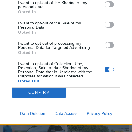
Technologijos
Verslas
I want to opt-out of the Sharing of my
personal data.
„iPhone Air 2“ pasirodys
Į daugiabučio statybas
Opted In
2027 metais: laukia penki
kaime investuojantis
I want to opt-out of the Sale of my
svarbūs atnaujinimai
verslininkas: tai yra ateitis
Personal Data.
(2)
Opted In
I want to opt-out of processing my
Personal Data for Targeted Advertising.
Opted In
I want to opt-out of Collection, Use,
Retention, Sale, and/or Sharing of my
Personal Data that Is Unrelated with the
Purposes for which it was collected.
Opted Out
Verslas
Auto
FNTT įšaldė „Mere“
Primena, ką būtina žinoti
CONFIRM
valdytojos lėšas
važiuojant
remontuojamais kelių
ruožais
Data Deletion
Data Access
Privacy Policy