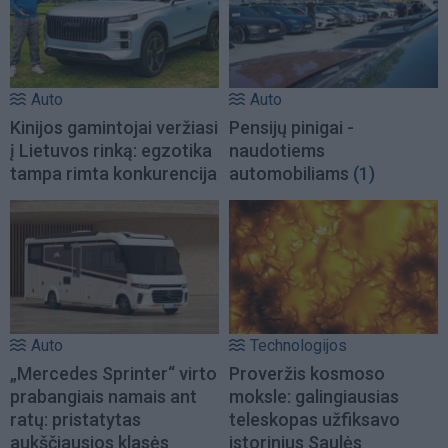
Auto
Auto
Kinijos gamintojai veržiasi
Pensijų pinigai -
į Lietuvos rinką: egzotika
naudotiems
tampa rimta konkurencija
automobiliams
(1)
Auto
Technologijos
„Mercedes Sprinter“ virto
Proveržis kosmoso
prabangiais namais ant
moksle: galingiausias
ratų: pristatytas
teleskopas užfiksavo
aukščiausios klasės
istorinius Saulės