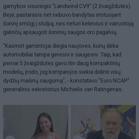
gamybos visureigis "Landwind CV9" (2 žvaigždutės).
Beje, pastarasis net nebuvo bandytas imituojant
šoninį smūgį į stulpą, nes neturi keleivius ir vairuotoją
galinčių apsaugoti šoninių saugos oro pagalvių.
"Kasmet gamintojai diegia naujoves, kurių dėka
automobiliai tampa geresni ir saugesni. Taip, kad
pernai 5 žvaigždutes gavo itin daug kompaktinių
modelių, įrodo, jog kompanijos siekia didinti visų
dydžių mašinų saugumą", - konstatavo "Euro NCAP"
generalinis sekretorius Michielis van Ratingenas.