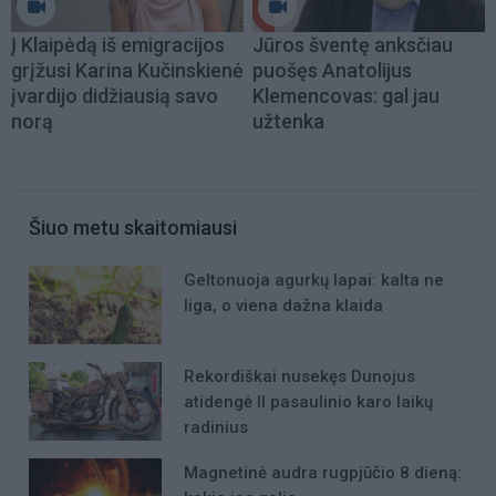
Į Klaipėdą iš emigracijos
Jūros šventę anksčiau
grįžusi Karina Kučinskienė
puošęs Anatolijus
įvardijo didžiausią savo
Klemencovas: gal jau
norą
užtenka
Šiuo metu skaitomiausi
Geltonuoja agurkų lapai: kalta ne
liga, o viena dažna klaida
Rekordiškai nusekęs Dunojus
atidengė II pasaulinio karo laikų
radinius
Magnetinė audra rugpjūčio 8 dieną: