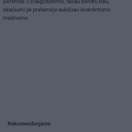
įvertintas 5 žvaigždutėmis, tačiau bendru balų
skaičiumi jie pralaimėjo aukščiau išvardintoms
mašinoms.
Rekomenduojame