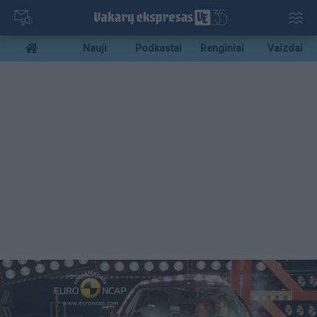
Pereiti
į
pagrindinį
Mobile
Nauji
Podkastai
Renginiai
Vaizdai
turinį
menu
bottom