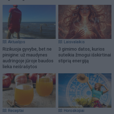
Aktualijos
Laisvalaikis
Rizikuoja gyvybe, bet ne
3 gimimo datos, kurios
pinigine: už maudynes
suteikia žmogui išskirtinai
audringoje jūroje baudos
stiprią energiją
lieka neišrašytos
Receptai
Horoskopai