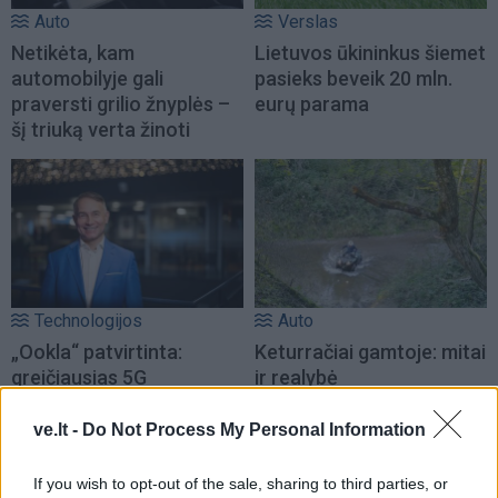
Auto
Verslas
Netikėta, kam
Lietuvos ūkininkus šiemet
automobilyje gali
pasieks beveik 20 mln.
praversti grilio žnyplės –
eurų parama
šį triuką verta žinoti
Technologijos
Auto
„Ookla“ patvirtinta:
Keturračiai gamtoje: mitai
greičiausias 5G
ir realybė
internetas Lietuvoje –
„Tele2“
ve.lt -
Do Not Process My Personal Information
If you wish to opt-out of the sale, sharing to third parties, or