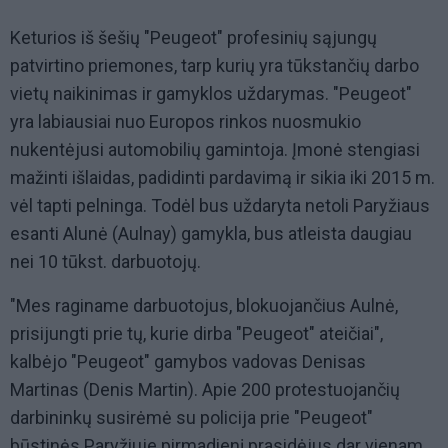
Keturios iš šešių "Peugeot" profesinių sąjungų
patvirtino priemones, tarp kurių yra tūkstančių darbo
vietų naikinimas ir gamyklos uždarymas. "Peugeot"
yra labiausiai nuo Europos rinkos nuosmukio
nukentėjusi automobilių gamintoja. Įmonė stengiasi
mažinti išlaidas, padidinti pardavimą ir sikia iki 2015 m.
vėl tapti pelninga. Todėl bus uždaryta netoli Paryžiaus
esanti Alunė (Aulnay) gamykla, bus atleista daugiau
nei 10 tūkst. darbuotojų.
"Mes raginame darbuotojus, blokuojančius Aulnė,
prisijungti prie tų, kurie dirba "Peugeot" ateičiai",
kalbėjo "Peugeot" gamybos vadovas Denisas
Martinas (Denis Martin). Apie 200 protestuojančių
darbininkų susirėmė su policija prie "Peugeot"
būstinės Paryžiuje pirmadienį prasidėjus dar vienam