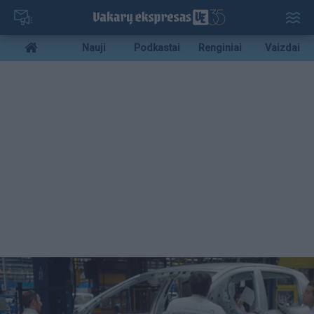
Pereiti
į
pagrindinį
Mobile
Nauji
Podkastai
Renginiai
Vaizdai
turinį
menu
bottom