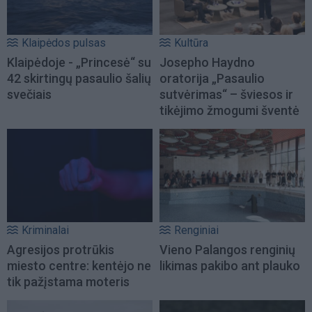
Klaipėdos pulsas
Kultūra
Klaipėdoje - „Princesė“ su
Josepho Haydno
42 skirtingų pasaulio šalių
oratorija „Pasaulio
svečiais
sutvėrimas“ – šviesos ir
tikėjimo žmogumi šventė
Kriminalai
Renginiai
Agresijos protrūkis
Vieno Palangos renginių
miesto centre: kentėjo ne
likimas pakibo ant plauko
tik pažįstama moteris