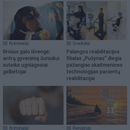
Kriminalai
Sveikata
Brisius galo išvengė:
Palangos reabilitacijos
antrą gyvenimą šuniukui
filialas „Pušynas“ diegia
suteikė ugniagesiai
pažangias skaitmenines
gelbėtojai
technologijas pacientų
reabilitacijai
Kriminalai
Renginiai