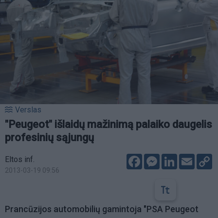
Verslas
"Peugeot" išlaidų mažinimą palaiko daugelis
profesinių sąjungų
Facebook
Messenger
LinkedIn
Email
C
Eltos inf.
L
2013-03-19 09:56
Prancūzijos automobilių gamintoja "PSA Peugeot