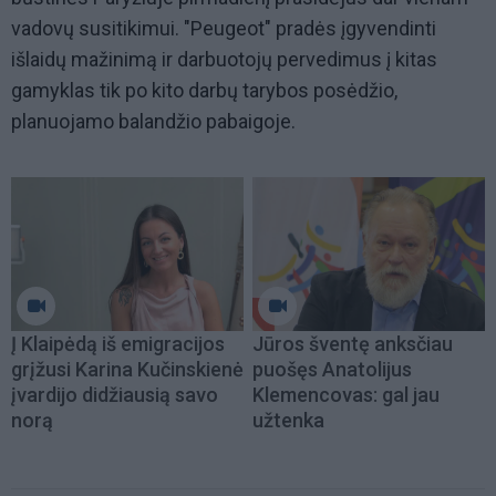
vadovų susitikimui. "Peugeot" pradės įgyvendinti
išlaidų mažinimą ir darbuotojų pervedimus į kitas
gamyklas tik po kito darbų tarybos posėdžio,
planuojamo balandžio pabaigoje.
Į Klaipėdą iš emigracijos
Jūros šventę anksčiau
grįžusi Karina Kučinskienė
puošęs Anatolijus
įvardijo didžiausią savo
Klemencovas: gal jau
norą
užtenka