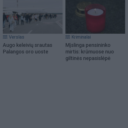
Verslas
Kriminalai
Augo keleivių srautas
Mįslinga pensininko
Palangos oro uoste
mirtis: krūmuose nuo
giltinės nepasislėpė