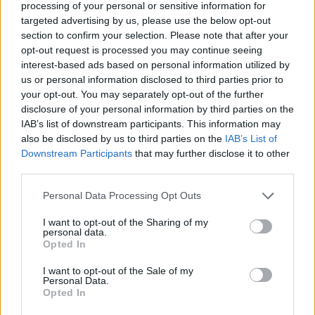
processing of your personal or sensitive information for
targeted advertising by us, please use the below opt-out
section to confirm your selection. Please note that after your
opt-out request is processed you may continue seeing
interest-based ads based on personal information utilized by
Technologijos
Technologijos
us or personal information disclosed to third parties prior to
your opt-out. You may separately opt-out of the further
„Chrome“ gudrybė, apie
Perspėja: populiarioje
disclosure of your personal information by third parties on the
kurią žino nedaugelis:
internetinėje
IAB’s list of downstream participants. This information may
daugiau jokių įkyrių langų
programinėje įrangoje
also be disclosed by us to third parties on the
IAB’s List of
aptiktos pavojingos
Downstream Participants
that may further disclose it to other
spragos
third parties.
Personal Data Processing Opt Outs
I want to opt-out of the Sharing of my
personal data.
Opted In
I want to opt-out of the Sale of my
Personal Data.
Opted In