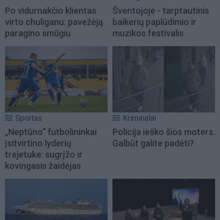
Po vidurnakčio klientas
Šventojoje - tarptautinis
virto chuliganu: pavežėją
baikerių paplūdimio ir
paragino smūgiu
muzikos festivalis
Sportas
Kriminalai
„Neptūno“ futbolininkai
Policija ieško šios moters.
įsitvirtino lyderių
Galbūt galite padėti?
trejetuke: sugrįžo ir
kovingasis žaidėjas