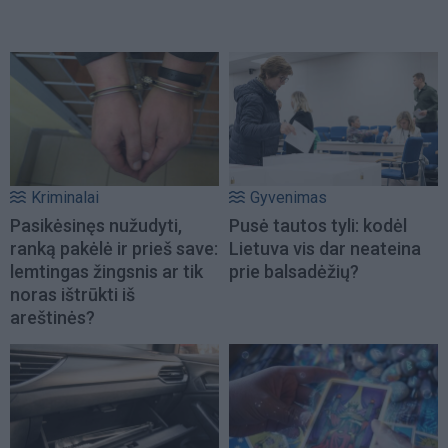
Kriminalai
Gyvenimas
Pasikėsinęs nužudyti,
Pusė tautos tyli: kodėl
ranką pakėlė ir prieš save:
Lietuva vis dar neateina
lemtingas žingsnis ar tik
prie balsadėžių?
noras ištrūkti iš
areštinės?