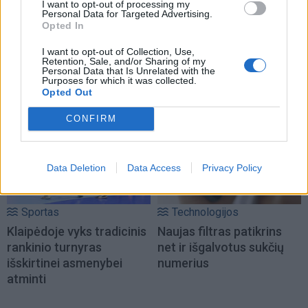
I want to opt-out of processing my
Personal Data for Targeted Advertising.
Opted In
I want to opt-out of Collection, Use,
Retention, Sale, and/or Sharing of my
Personal Data that Is Unrelated with the
Purposes for which it was collected.
NAUJI
Opted Out
CONFIRM
Data Deletion
Data Access
Privacy Policy
Sportas
Technologijos
Klaipėdoje vyks tradicinis
Naujas filtras patikrins
rankinio turnyras
net ir išgalvotus sukčių
išskirtinei asmenybei
numerius
atminti