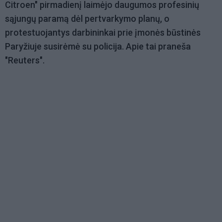
Citroen" pirmadienį laimėjo daugumos profesinių
sąjungų paramą dėl pertvarkymo planų, o
protestuojantys darbininkai prie įmonės būstinės
Paryžiuje susirėmė su policija. Apie tai praneša
"Reuters".