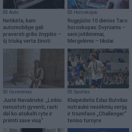
Auto
Horoskopai
Netikėta, kam
Rugpjūčio 10 dienos Taro
automobilyje gali
horoskopas: Dvyniams –
praversti grilio žnyplės –
seni įsitikinimai,
šį triuką verta žinoti
Mergelėms – tikslai
Gyvenimas
Sportas
Justė Navalinskė: „Linkiu
Klaipėdietis Edas Butvilas
nenustoti gyventi, rasti
nutraukė nesėkmių seriją
dėl ko atsikelti ryte ir
ir triumfavo „Challenger“
priimti save visą“
teniso turnyre