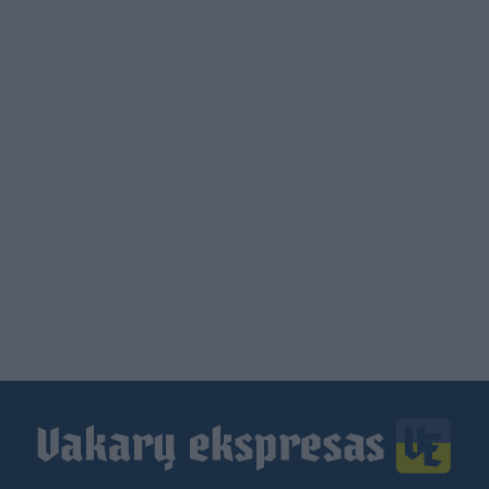
Load
More