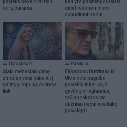
pasieks beveik 20 mln.
kad yra pasirengęs leisti
eurų parama
didėti ekonominiam
spaudimui Iranui
Horoskopai
Pasaulis
Šiais mėnesiais gimę
Eldoradas Butrimas iš
žmonės visai pakeliui į
Ukrainos: pagalba
galingą impulsą sėkmės
pasiekia ir karius, ir
link
gyvūnų prieglaudas,
tačiau raketos vis
dažniau nepalieka laiko
pasislėpti