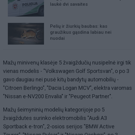
laukė dvi savaites
Pelių ir žiurkių baubas: kas
graužikus gąsdina labiau nei
nuodai
Mažų minivenų klasėje 5 žvaigždučių nusipelnė irgi tik
vienas modelis - "Volkswagen Golf Sportsvan", o po 3
gavo daugiau nei pusė kitų bandytų automobilių -
"Citroen Berlingo", "Dacia Logan MCV", elektra varomas
"Nissan e-NV200 Envalia" ir "Peugeot Partner".
Mažų šeimyninių modelių kategorijoje po 5
žvaigždutes surinko elektromobilis "Audi A3
Sportback e-tron", 2-osios serijos "BMW Active
Tourer", "Nissan Pulsar" ir "Nisaan Qashqai", po 3 -