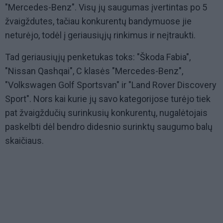
"Mercedes-Benz". Visų jų saugumas įvertintas po 5
žvaigždutes, tačiau konkurentų bandymuose jie
neturėjo, todėl į geriausiųjų rinkimus ir neįtraukti.
Tad geriausiųjų penketukas toks: "Škoda Fabia",
"Nissan Qashqai", C klasės "Mercedes-Benz",
"Volkswagen Golf Sportsvan" ir "Land Rover Discovery
Sport". Nors kai kurie jų savo kategorijose turėjo tiek
pat žvaigždučių surinkusių konkurentų, nugalėtojais
paskelbti dėl bendro didesnio surinktų saugumo balų
skaičiaus.