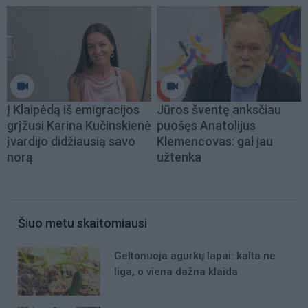
Į Klaipėdą iš emigracijos
Jūros šventę anksčiau
grįžusi Karina Kučinskienė
puošęs Anatolijus
įvardijo didžiausią savo
Klemencovas: gal jau
norą
užtenka
Šiuo metu skaitomiausi
Geltonuoja agurkų lapai: kalta ne
liga, o viena dažna klaida