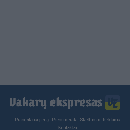
Load
More
Footer
Pranešk naujieną
Prenumerata
Skelbimai
Reklama
menu
Kontaktai