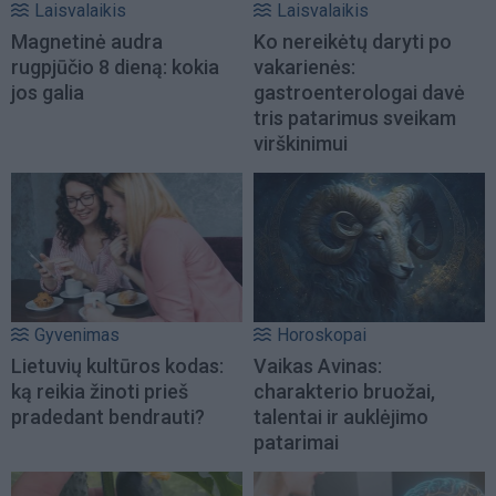
Laisvalaikis
Laisvalaikis
Magnetinė audra
Ko nereikėtų daryti po
rugpjūčio 8 dieną: kokia
vakarienės:
jos galia
gastroenterologai davė
tris patarimus sveikam
virškinimui
Gyvenimas
Horoskopai
Lietuvių kultūros kodas:
Vaikas Avinas:
ką reikia žinoti prieš
charakterio bruožai,
pradedant bendrauti?
talentai ir auklėjimo
patarimai