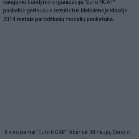
saugumo bandymo organizacija "Euro NCAP"
paskelbė geriausius rezultatus kiekvienoje klasėje
2014 metais parodžiusių modelių penketuką.
Iš viso pernai "Euro NCAP" išbandė 38 naujų, Senojo