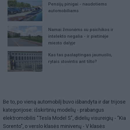
Pensijų pinigai - naudotiems
automobiliams
Namai žmonėms su psichikos ir
intelekto negalia - ir pietinėje
miesto dalyje
Kas tas paslaptingas jaunuolis,
rytais stovintis ant tilto?
Be to, po vieną automobilį buvo išbandyta ir dar trijose
kategorijose: išskirtinių modelių - prabangus
elektromobilis "Tesla Model S", didelių visureigių - "Kia
Sorento", o verslo klasės minivenų - V klasės