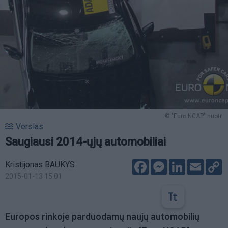
© "Euro NCAP" nuotr.
Verslas
Saugiausi 2014-ųjų automobiliai
Facebook
Messenger
LinkedIn
Email
C
Kristijonas BAUKYS
L
2015-01-13 15:01
Europos rinkoje parduodamų naujų automobilių