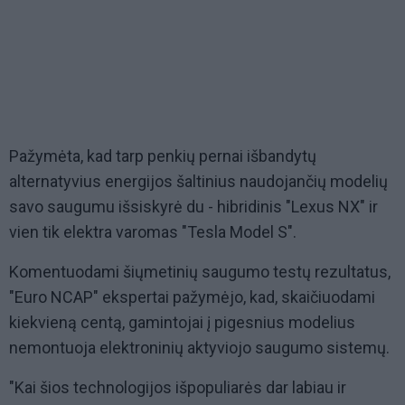
Pažymėta, kad tarp penkių pernai išbandytų
alternatyvius energijos šaltinius naudojančių modelių
savo saugumu išsiskyrė du - hibridinis "Lexus NX" ir
vien tik elektra varomas "Tesla Model S".
Komentuodami šiųmetinių saugumo testų rezultatus,
"Euro NCAP" ekspertai pažymėjo, kad, skaičiuodami
kiekvieną centą, gamintojai į pigesnius modelius
nemontuoja elektroninių aktyviojo saugumo sistemų.
"Kai šios technologijos išpopuliarės dar labiau ir