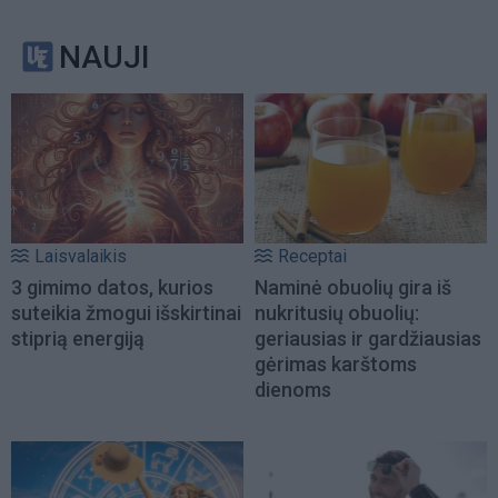
NAUJI
Laisvalaikis
Receptai
3 gimimo datos, kurios
Naminė obuolių gira iš
suteikia žmogui išskirtinai
nukritusių obuolių:
stiprią energiją
geriausias ir gardžiausias
gėrimas karštoms
dienoms