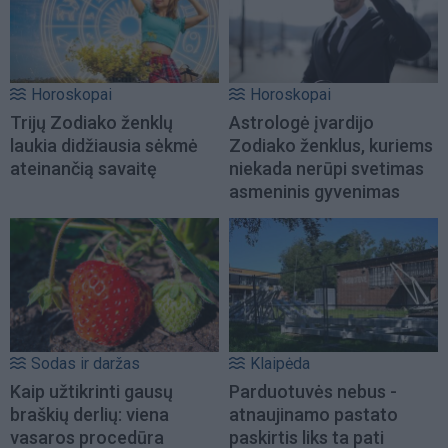
Horoskopai
Horoskopai
Trijų Zodiako ženklų
Astrologė įvardijo
laukia didžiausia sėkmė
Zodiako ženklus, kuriems
ateinančią savaitę
niekada nerūpi svetimas
asmeninis gyvenimas
Sodas ir daržas
Klaipėda
Kaip užtikrinti gausų
Parduotuvės nebus -
braškių derlių: viena
atnaujinamo pastato
vasaros procedūra
paskirtis liks ta pati