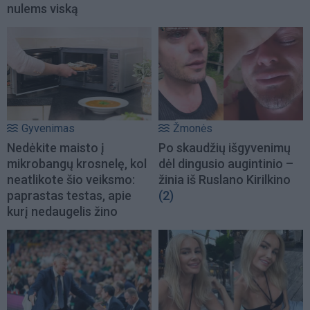
nulems viską
Gyvenimas
Žmonės
Nedėkite maisto į
Po skaudžių išgyvenimų
mikrobangų krosnelę, kol
dėl dingusio augintinio –
neatlikote šio veiksmo:
žinia iš Ruslano Kirilkino
paprastas testas, apie
(2)
kurį nedaugelis žino