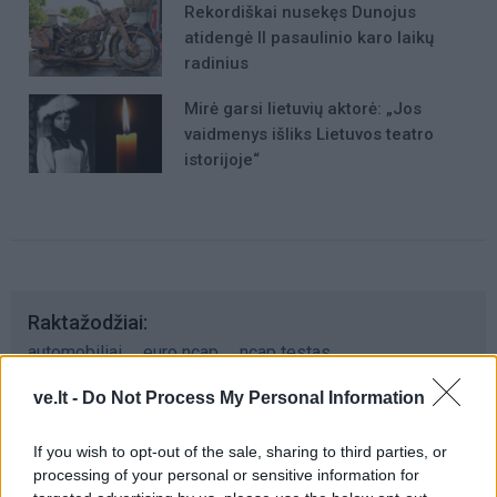
Rekordiškai nusekęs Dunojus
atidengė II pasaulinio karo laikų
radinius
Mirė garsi lietuvių aktorė: „Jos
vaidmenys išliks Lietuvos teatro
istorijoje“
Raktažodžiai
automobiliai
euro ncap
ncap testas
ve.lt -
Do Not Process My Personal Information
Komentarai
If you wish to opt-out of the sale, sharing to third parties, or
processing of your personal or sensitive information for