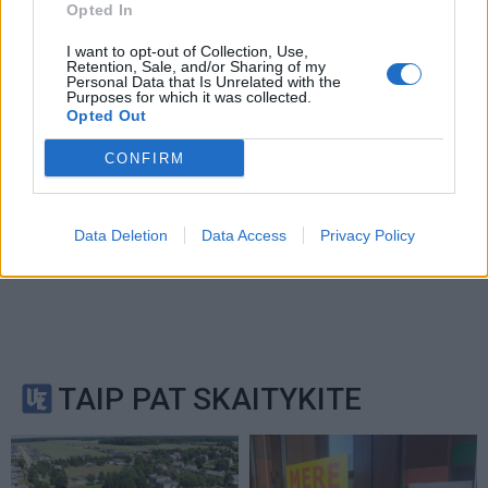
Service
apply.
Opted In
I want to opt-out of Collection, Use,
Retention, Sale, and/or Sharing of my
Personal Data that Is Unrelated with the
Purposes for which it was collected.
Opted Out
CONFIRM
Data Deletion
Data Access
Privacy Policy
TAIP PAT SKAITYKITE