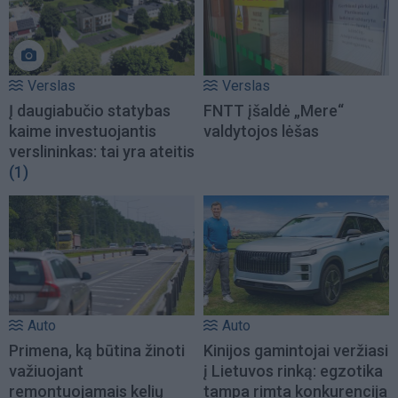
Verslas
Verslas
Į daugiabučio statybas
FNTT įšaldė „Mere“
kaime investuojantis
valdytojos lėšas
verslininkas: tai yra ateitis
(1)
Auto
Auto
Primena, ką būtina žinoti
Kinijos gamintojai veržiasi
važiuojant
į Lietuvos rinką: egzotika
remontuojamais kelių
tampa rimta konkurencija