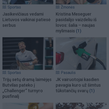
Sportas
Žmonės
Jasikevičiaus vedami
Kristina Meseguer
Lietuvos vaikinai patiesė
pasidalijo vaizdeliu iš
serbus
lovos: šalia – naujas
mylimasis
(1)
Sportas
Pasaulis
Trijų setų dramą laimėjęs
JK vairuotojai kasdien
Butvilas pateko į
pavagia kuro už šimtus
„Challenger“ turnyro
tūkstančių svarų
(1)
pusfinalį