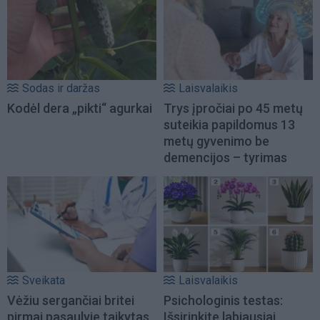
Sodas ir daržas
Laisvalaikis
Kodėl dera „pikti“ agurkai
Trys įpročiai po 45 metų
suteikia papildomus 13
metų gyvenimo be
demencijos – tyrimas
Sveikata
Laisvalaikis
Vėžiu sergančiai britei
Psichologinis testas:
pirmai pasaulyje taikytas
Išsirinkite labiausiai