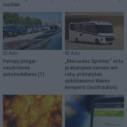
ruožais
Auto
Auto
Pensijų pinigai -
„Mercedes Sprinter“ virto
naudotiems
prabangiais namais ant
automobiliams
(1)
ratų: pristatytas
aukščiausios klasės
kemperis (nuotraukos)