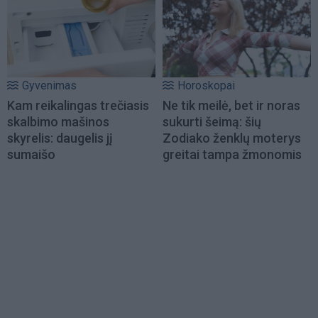
Gyvenimas
Horoskopai
Kam reikalingas trečiasis
Ne tik meilė, bet ir noras
skalbimo mašinos
sukurti šeimą: šių
skyrelis: daugelis jį
Zodiako ženklų moterys
sumaišo
greitai tampa žmonomis