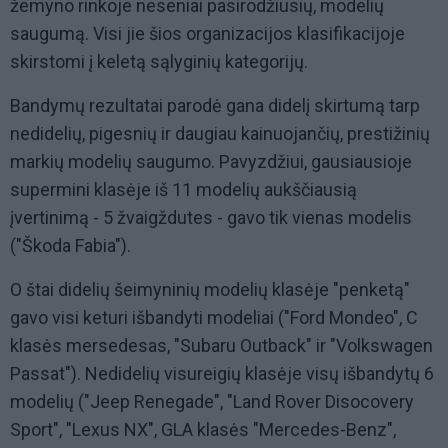
žemyno rinkoje neseniai pasirodžiusių, modelių
saugumą. Visi jie šios organizacijos klasifikacijoje
skirstomi į keletą sąlyginių kategorijų.
Bandymų rezultatai parodė gana didelį skirtumą tarp
nedidelių, pigesnių ir daugiau kainuojančių, prestižinių
markių modelių saugumo. Pavyzdžiui, gausiausioje
supermini klasėje iš 11 modelių aukščiausią
įvertinimą - 5 žvaigždutes - gavo tik vienas modelis
("Škoda Fabia").
O štai didelių šeimyninių modelių klasėje "penketą"
gavo visi keturi išbandyti modeliai ("Ford Mondeo", C
klasės mersedesas, "Subaru Outback" ir "Volkswagen
Passat"). Nedidelių visureigių klasėje visų išbandytų 6
modelių ("Jeep Renegade", "Land Rover Disocovery
Sport", "Lexus NX", GLA klasės "Mercedes-Benz",