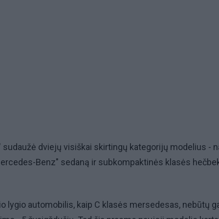
 sudaužė dviejų visiškai skirtingų kategorijų modelius - 
Mercedes-Benz" sedaną ir subkompaktinės klasės hečbe
okio lygio automobilis, kaip C klasės mersedesas, nebūtų 