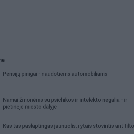
me
Pensijų pinigai - naudotiems automobiliams
Namai žmonėms su psichikos ir intelekto negalia - ir
pietinėje miesto dalyje
Kas tas paslaptingas jaunuolis, rytais stovintis ant tilt