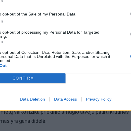
In
o opt-out of the Sale of my Personal Data.
In
omiausi
to opt-out of processing my Personal Data for Targeted
ing.
Aiškiaregės pranašystė: numatė katastrofišką karo
In
pabaigą Ukrainoje
o opt-out of Collection, Use, Retention, Sale, and/or Sharing
ersonal Data that Is Unrelated with the Purposes for which it
lected.
Taro kortų horoskopas rugpjūčio 7 dienai: Vandeniam
Out
pasirinkimas, Dvyniams – pagreitis
CONFIRM
Data Deletion
Data Access
Privacy Policy
 sulaukė už 1,5 metų amžiaus vaiko saugumo lygį tačia
metų vaiko rizika priekinio smūgio atveju patirti krūtinės
umas yra gana didelė.