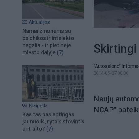
Aktualijos
Namai žmonėms su
psichikos ir intelekto
Skirting
negalia - ir pietinėje
miesto dalyje
(7)
"Autosalono" informa
2014-05-27 00:00
Naujų automo
Klaipėda
NCAP" pateikė
Kas tas paslaptingas
jaunuolis, rytais stovintis
ant tilto?
(7)