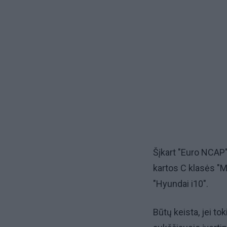
Šįkart "Euro NCAP"
kartos C klasės "
"Hyundai i10".
Būtų keista, jei t