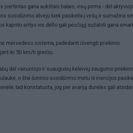
įvertintas gana aukštais balais, visų pirma - dėl aktyvioj
uris susidūrimo atveju kiek pasikelia į viršų ir sumažina 
os kapoto sritys vis dėlto gali pėsčiąjį sužaloti gana smark
ninė mersedeso sistema, padedanti išvengti priekinio
ant iki 50 km/h greičiu.
abų dėl vairuotojo ir suaugusių keleivių saugumo priekini
laukė, o štai šoninio susidūrimo metu iš inercijos pasikė
kenėlė, tad konstatuota, jog per avariją durelės gali atsidary