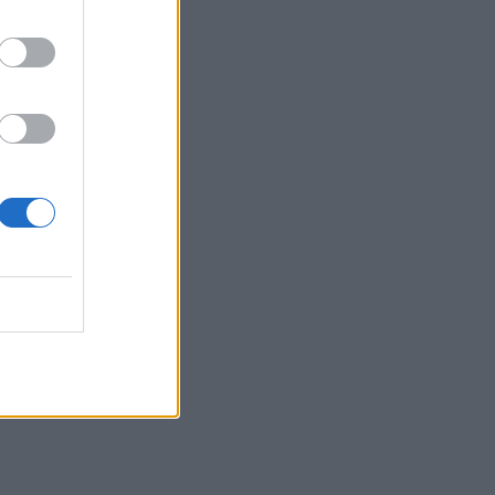
s –
u