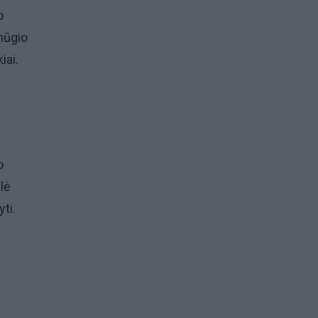
o
smūgio
iai.
o
lė
ti.