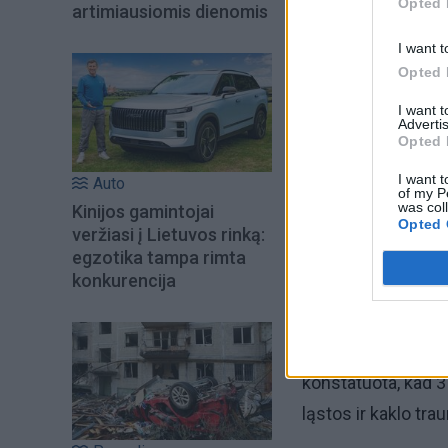
Opted 
artimiausiomis dienomis
I want t
Opted 
Šiuo metu skait
I want 
Advertis
Opted 
I want t
Auto
of my P
was col
Kinijos gamintojai
Opted 
veržiasi į Lietuvos rinką:
egzotika tampa rimta
konkurencija
Mersedesas pagyrų
konstatuota, kad 3 
ląstos ir kaklo tra