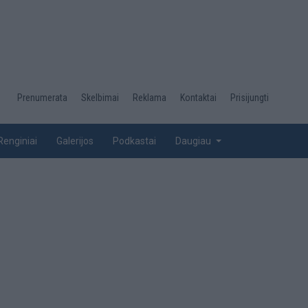
Desktop
Prenumerata
Skelbimai
Reklama
Kontaktai
Prisijungti
menu
top
Renginiai
Galerijos
Podkastai
Daugiau