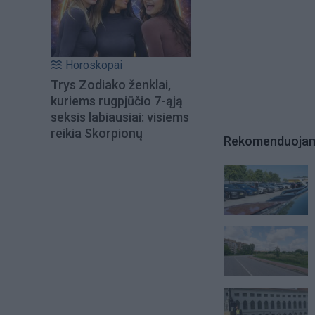
Horoskopai
Trys Zodiako ženklai,
kuriems rugpjūčio 7-ąją
seksis labiausiai: visiems
reikia Skorpionų
Rekomenduoja