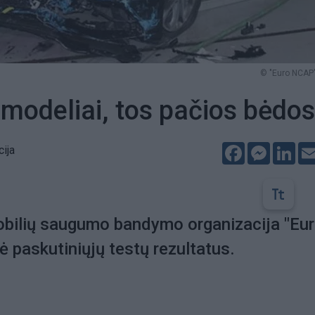
© "Euro NCAP"
i modeliai, tos pačios bėdos
Facebook
Messeng
Lin
cija
bilių saugumo bandymo organizacija "Eu
 paskutiniųjų testų rezultatus.