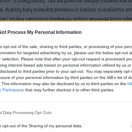
nimo - 5 žvaigždučių. Tad šia prasme naujoji modelio karta
. Aukštų balų sulaukta priekinio ir šoninio susidūrimo atv
ūgį į stulpą vairuotojo šonkaulių srities apsauga buvo silp
Not Process My Personal Information
tų būti ir geresnė galinėje sėdynėje esančių suaugusių
uga smūgio iš galo atveju. To priežastimi įvardinta galinė
to opt-out of the sale, sharing to third parties, or processing of your per
formation for targeted advertising by us, please use the below opt-out s
lošų forma.
r selection. Please note that after your opt-out request is processed y
eing interest-based ads based on personal information utilized by us or
disclosed to third parties prior to your opt-out. You may separately opt-
losure of your personal information by third parties on the IAB’s list of
. This information may also be disclosed by us to third parties on the
IA
Participants
that may further disclose it to other third parties.
l Data Processing Opt Outs
o opt-out of the Sharing of my personal data.