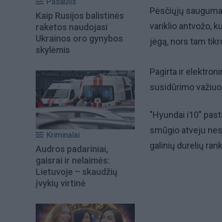
Pasaulis
Pėsčiųjų saugumas 
Kaip Rusijos balistinės
variklio antvožo, k
raketos naudojasi
Ukrainos oro gynybos
jėgą, nors tam tikr
skylėmis
Pagirta ir elektro
susidūrimo važiuoj
"Hyundai i10" past
smūgio atveju nesu
Kriminalai
galinių durelių ran
Audros padariniai,
gaisrai ir nelaimės:
Lietuvoje – skaudžių
įvykių virtinė