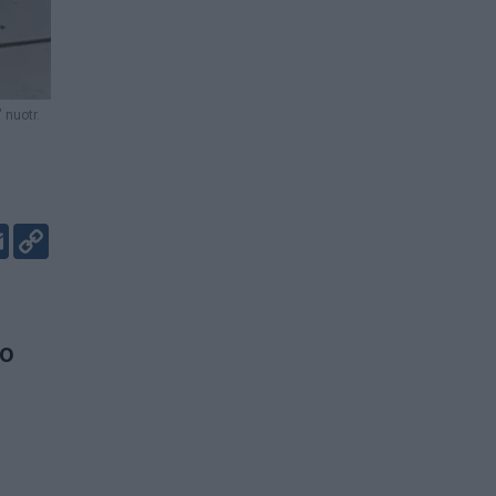
 nuotr.
er
kedIn
Email
Copy
Link
ro