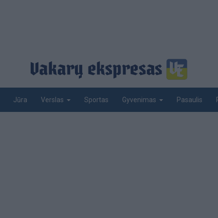
Jūra
Sportas
Pasaulis
Verslas
Gyvenimas