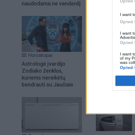
Opted 
naudodama ne vandenilį
I want t
Opted 
I want 
Advertis
Opted 
I want t
Horoskopai
of my P
was col
Astrologė įvardijo
Opted 
Zodiako ženklus,
kuriems nereikėtų
bendrauti su Jaučiais
Šiuo metu skait