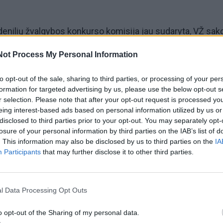
enilių žvalgybos konkurso komisija jau sudaryta, VŽ sako 
s viceministrė Daiva Matonienė.
Not Process My Personal Information
s tarnybos direktorius Jonas Satkūnas pažymi, kad užsie
to opt-out of the sale, sharing to third parties, or processing of your per
jimas, palyginti su praėjusio konkurso, kuriame galiaus
formation for targeted advertising by us, please use the below opt-out s
r selection. Please note that after your opt-out request is processed y
 dalyvio, menkas. Tuokart informacijos iš geologijos tarn
eing interest-based ads based on personal information utilized by us or
rovių.
disclosed to third parties prior to your opt-out. You may separately opt-
losure of your personal information by third parties on the IAB’s list of
. This information may also be disclosed by us to third parties on the
IA
išteklių mokesčio įstatymo pataisas balsavus 78 Seimo
Participants
that may further disclose it to other third parties.
 susilaikius 10 parlamentarų, tradiciniams naftos ir dujų
ikomas pastovus bazinis mokesčio tarifas - 12 proc. pard
l Data Processing Opt Outs
etrą gavybos vietoje, o išsklaidytiesiems angliavandenili
ELTA.
o opt-out of the Sharing of my personal data.