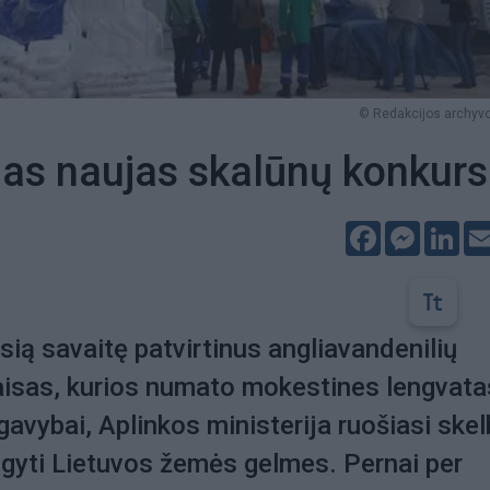
© Redakcijos archyvo
as naujas skalūnų konkur
Facebook
Messeng
Lin
sią savaitę patvirtinus angliavandenilių
aisas, kurios numato mokestines lengvata
gavybai, Aplinkos ministerija ruošiasi skel
gyti Lietuvos žemės gelmes. Pernai per