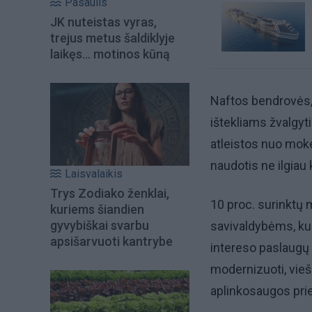
Pasaulis
JK nuteistas vyras,
trejus metus šaldiklyje
laikęs... motinos kūną
Naftos bendrovės, 
ištekliams žvalgyt
atleistos nuo moke
naudotis ne ilgiau 
Laisvalaikis
Trys Zodiako ženklai,
10 proc. surinktų
kuriems šiandien
gyvybiškai svarbu
savivaldybėms, kur
apsišarvuoti kantrybe
intereso paslaugų i
modernizuoti, vieš
aplinkosaugos pri