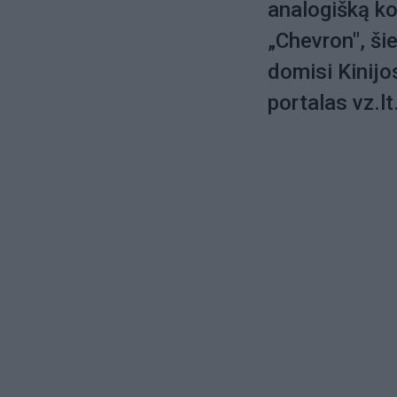
analogišką ko
„Chevron", ši
domisi Kinijo
portalas vz.lt