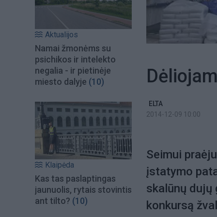
Aktualijos
Namai žmonėms su
psichikos ir intelekto
Dėliojam
negalia - ir pietinėje
miesto dalyje
(10)
ELTA
2014-12-09 10:00
Seimui praėju
Klaipėda
įstatymo pat
Kas tas paslaptingas
skalūnų dujų 
jaunuolis, rytais stovintis
ant tilto?
(10)
konkursą žval