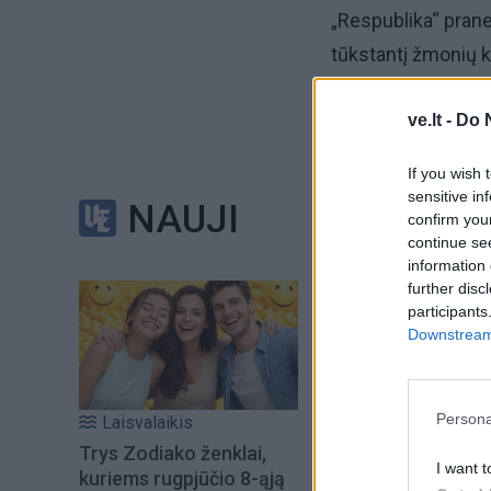
„Respublika“ pran
tūkstantį žmonių ke
koncertu ir šventė
ve.lt -
Do 
Tam jau paskelbta
If you wish 
kampelio prie vand
sensitive in
NAUJI
dovanos.
confirm you
continue se
information 
Tačiau LESTO gener
further disc
socialinės veiklos 
participants
Downstream 
tikrai dalysis prof
skųsis prastėjanči
Persona
Laisvalaikis
Trys Zodiako ženklai,
I want t
kuriems rugpjūčio 8-ąją