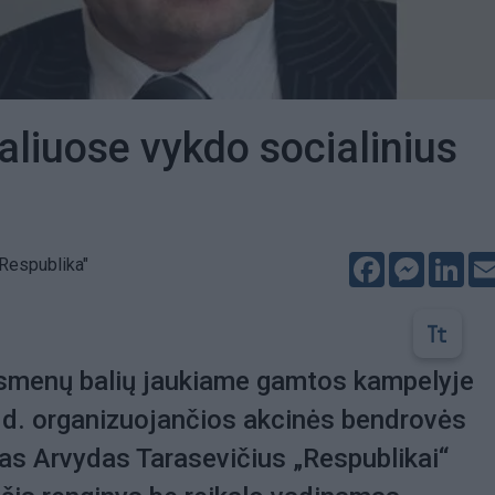
liuose vykdo socialinius
Facebook
Messeng
Lin
Respublika"
smenų balių jaukiame gamtos kampelyje
 d. organizuojančios akcinės bendrovės
s Arvydas Tarasevičius „Respublikai“