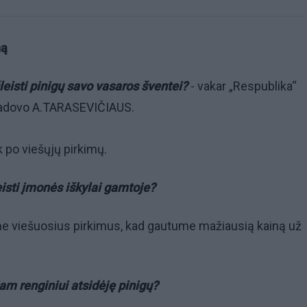
ną
leisti pinigų savo vasaros šventei?
- vakar „Respublika“
adovo A.TARASEVIČIAUS.
k po viešųjų pirkimų.
leisti įmonės iškylai gamtoje?
me viešuosius pirkimus, kad gautume mažiausią kainą už
iam renginiui atsidėję pinigų?