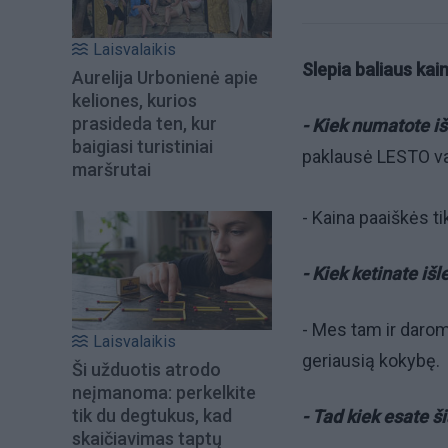
Laisvalaikis
Slepia baliaus kai
Aurelija Urbonienė apie
keliones, kurios
prasideda ten, kur
- Kiek numatote iš
baigiasi turistiniai
paklausė LESTO v
maršrutai
- Kaina paaiškės ti
- Kiek ketinate iš
- Mes tam ir daro
Laisvalaikis
geriausią kokybę.
Ši užduotis atrodo
neįmanoma: perkelkite
tik du degtukus, kad
- Tad kiek esate š
skaičiavimas taptų