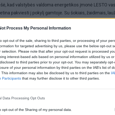
ešė, kad valstybės valdoma energetikos įmonė LESTO va
tina pakviesti į pokylį gamtoje. Su šokiais, žaidimais, lauž
s „kulminacija“.
Not Process My Personal Information
s viešųjų pirkimų konkursas, ieškoma gražaus gamtos
to opt-out of the sale, sharing to third parties, or processing of your per
ens, muzikos žvaigždžių, linksmintojų, ruošiami prizai ir
formation for targeted advertising by us, please use the below opt-out s
r selection. Please note that after your opt-out request is processed y
eing interest-based ads based on personal information utilized by us or
disclosed to third parties prior to your opt-out. You may separately opt-
alinis direktorius A.Tarasevičius šį baliuką vadina įmon
losure of your personal information by third parties on the IAB’s list of
plano dalimi ir tvirtina, kad susirinkę švęsti energetikai g
. This information may also be disclosed by us to third parties on the
IA
Participants
that may further disclose it to other third parties.
esine patirtimi. Galbūt tai išties padės ir A.Tarasevičius m
a įmonės padėtimi, mažėjančiu elektros vartotojų skaiči
l Data Processing Opt Outs
o opt-out of the Sharing of my personal data.