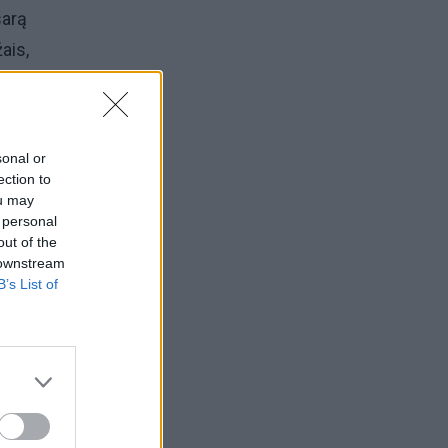
sarą
ais,
sonal or
ection to
ou may
 personal
out of the
ės
 downstream
amtoje
B’s List of
ažiau
umi?