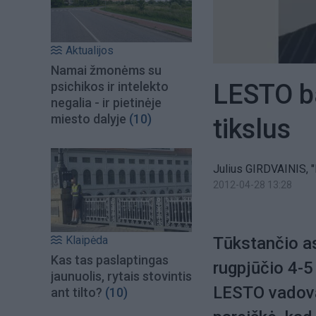
Aktualijos
Namai žmonėms su
LESTO ba
psichikos ir intelekto
negalia - ir pietinėje
miesto dalyje
(10)
tikslus
Julius GIRDVAINIS, "
2012-04-28 13:28
Klaipėda
Tūkstančio a
Kas tas paslaptingas
rugpjūčio 4-5
jaunuolis, rytais stovintis
LESTO vadova
ant tilto?
(10)