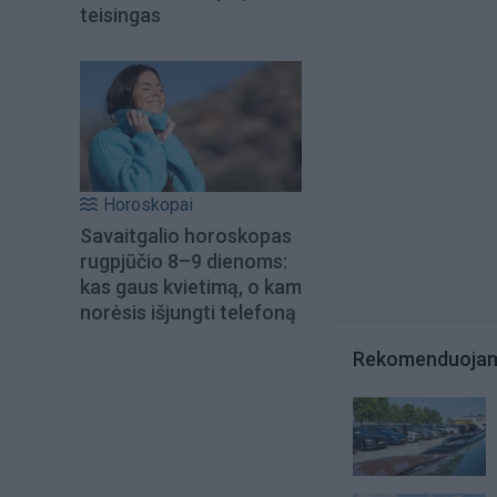
teisingas
Horoskopai
Savaitgalio horoskopas
rugpjūčio 8–9 dienoms:
kas gaus kvietimą, o kam
norėsis išjungti telefoną
Rekomenduoja