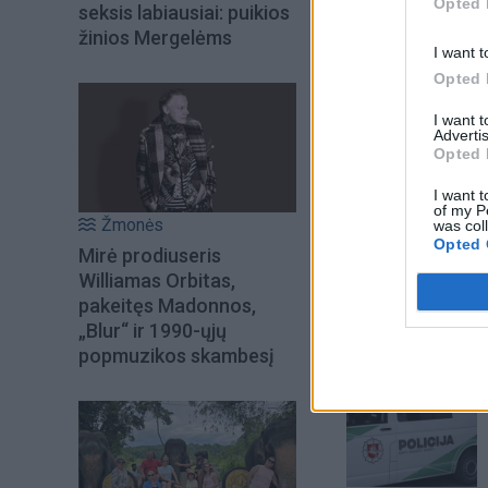
Opted 
seksis labiausiai: puikios
žinios Mergelėms
I want t
Opted 
I want 
Advertis
Opted 
I want t
of my P
Žmonės
was col
Opted 
Mirė prodiuseris
Šiuo metu skait
Williamas Orbitas,
pakeitęs Madonnos,
„Blur“ ir 1990-ųjų
popmuzikos skambesį