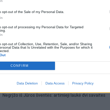
In
o opt-out of the Sale of my Personal Data.
In
to opt-out of processing my Personal Data for Targeted
ing.
In
o opt-out of Collection, Use, Retention, Sale, and/or Sharing
ersonal Data that Is Unrelated with the Purposes for which it
lected.
Out
omiausi
CONFIRM
Pelių ir žiurkių baubas: kas graužikus gąsdina labiau ne
nuodai
Data Deletion
Data Access
Privacy Policy
Negrįžo iš Jūros šventės: artimieji laukė dvi savaites