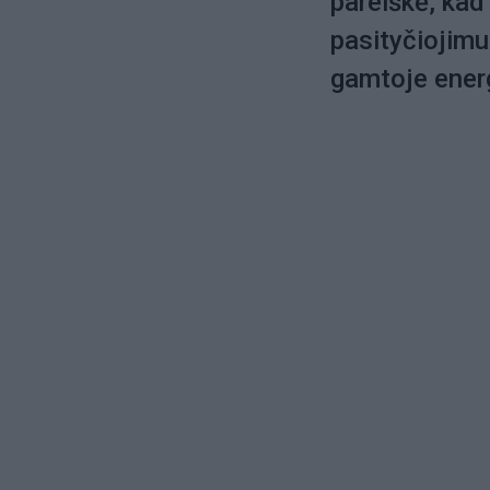
pareiškė, kad
pasityčiojim
gamtoje energ