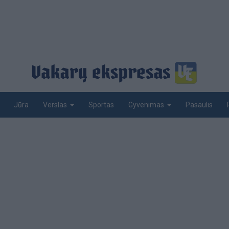
Jūra
Sportas
Pasaulis
Verslas
Gyvenimas