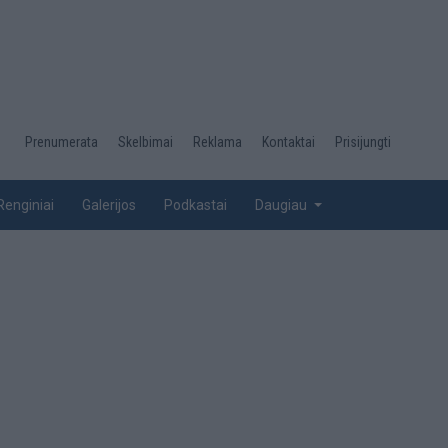
Desktop
Prenumerata
Skelbimai
Reklama
Kontaktai
Prisijungti
menu
top
Renginiai
Galerijos
Podkastai
Daugiau