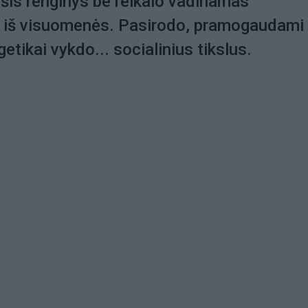
 šis renginys be reikalo vadinamas
u iš visuomenės. Pasirodo, pramogaudami
etikai vykdo... socialinius tikslus.