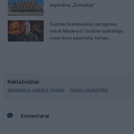
legendinę „Žemaitiją“
Galimai branduolinis sprogimas
netoli Maskvos? Sostinė sudrebėjo,
rusai buvo pasimetę, tačiau
incidento niekas nekomentavo
Raktažodžiai
tarptautinis valiutos fondas
rusijos ekonomika
Komentarai