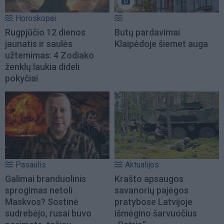
Horoskopai
Rugpjūčio 12 dienos
Butų pardavimai
jaunatis ir saulės
Klaipėdoje šiemet auga
užtemimas: 4 Zodiako
ženklų laukia dideli
pokyčiai
Pasaulis
Aktualijos
Galimai branduolinis
Krašto apsaugos
sprogimas netoli
savanorių pajėgos
Maskvos? Sostinė
pratybose Latvijoje
sudrebėjo, rusai buvo
išmėgino šarvuočius