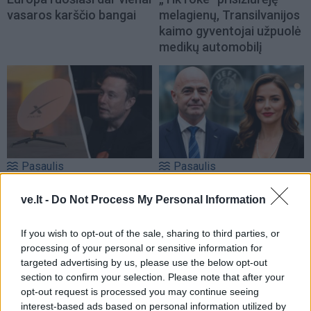
vasaros karščio bangai
melagienų, Transilvanijos
kaimo gyventojai užpuolė
medikų automobilį
Pasaulis
Pasaulis
Karinis ir diplomatinis
Skandalingas „The Daily
ve.lt -
Do Not Process My Personal Information
persilaužimas kare
Telegraph“ tyrimas: UEFA
Ukrainos naudai užleidžia
darbuotojai - meilužei -
vietą augančiam
paaukštinimas, 45 tūkst.
If you wish to opt-out of the sale, sharing to third parties, or
processing of your personal or sensitive information for
nusivylimui
svarų studijoms ir
targeted advertising by us, please use the below opt-out
kompensacija
section to confirm your selection. Please note that after your
opt-out request is processed you may continue seeing
interest-based ads based on personal information utilized by