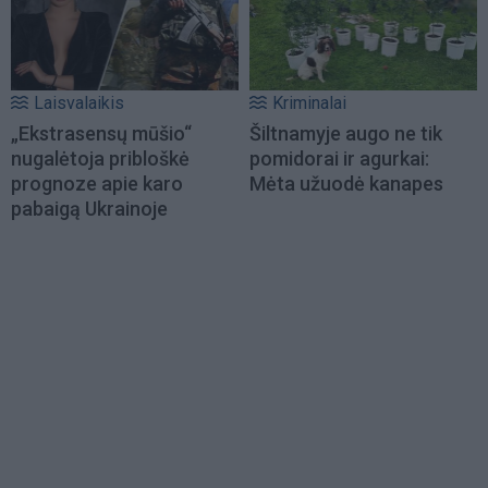
Laisvalaikis
Kriminalai
„Ekstrasensų mūšio“
Šiltnamyje augo ne tik
nugalėtoja pribloškė
pomidorai ir agurkai:
prognoze apie karo
Mėta užuodė kanapes
pabaigą Ukrainoje