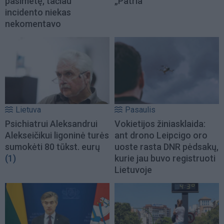
pasimetę, tačiau
„Patria“
incidento niekas
nekomentavo
Lietuva
Pasaulis
Psichiatrui Aleksandrui
Vokietijos žiniasklaida:
Alekseičikui ligoninė turės
ant drono Leipcigo oro
sumokėti 80 tūkst. eurų
uoste rasta DNR pėdsakų,
(1)
kurie jau buvo registruoti
Lietuvoje