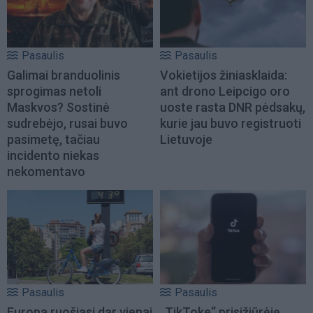
Pasaulis
Pasaulis
Galimai branduolinis
Vokietijos žiniasklaida:
sprogimas netoli
ant drono Leipcigo oro
Maskvos? Sostinė
uoste rasta DNR pėdsakų,
sudrebėjo, rusai buvo
kurie jau buvo registruoti
pasimetę, tačiau
Lietuvoje
incidento niekas
nekomentavo
Pasaulis
Pasaulis
Europa ruošiasi dar vienai
„TikToke“ prisižiūrėję