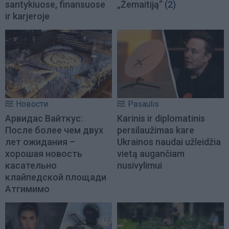
santykiuose, finansuose
„Žemaitiją“
(2)
ir karjeroje
Новости
Pasaulis
Арвидас Вайткус:
Karinis ir diplomatinis
После более чем двух
persilaužimas kare
лет ожидания –
Ukrainos naudai užleidžia
хорошая новость
vietą augančiam
касательно
nusivylimui
клайпедской площади
Атгимимо