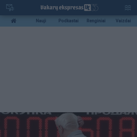
Pereiti
į
pagrindinį
Mobile
Nauji
Podkastai
Renginiai
Vaizdai
turinį
menu
bottom