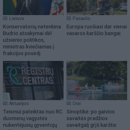
Lietuva
Pasaulis
Konservatorių netenkina
Europa ruošiasi dar vienai
Budrio atsakymai dėl
vasaros karščio bangai
užsienio politikos,
ministras kviečiamas į
frakcijos posėdį
Aktualijos
Orai
Teismui pateiktas nuo RC
Sinoptikė: po gaivios
duomenų vagystės
savaitės pradžios
nukentėjusių gyventojų
savaitgalį grįš karštis