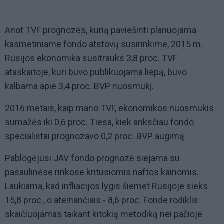
Anot TVF prognozės, kurią paviešinti planuojama
kasmetiniame fondo atstovų susirinkime, 2015 m.
Rusijos ekonomika susitrauks 3,8 proc. TVF
ataskaitoje, kuri buvo publikuojama liepą, buvo
kalbama apie 3,4 proc. BVP nuosmukį.
2016 metais, kaip mano TVF, ekonomikos nuosmukis
sumažės iki 0,6 proc. Tiesa, kiek anksčiau fondo
specialistai prognozavo 0,2 proc. BVP augimą.
Pablogėjusi JAV fondo prognozė siejama su
pasaulinėse rinkose kritusiomis naftos kainomis.
Laukiama, kad infliacijos lygis šiemet Rusijoje sieks
15,8 proc., o ateinančiais - 8,6 proc. Fonde rodiklis
skaičiuojamas taikant kitokią metodiką nei pačioje