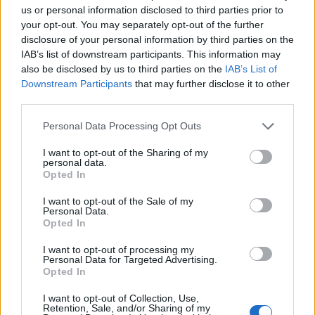
us or personal information disclosed to third parties prior to
your opt-out. You may separately opt-out of the further
disclosure of your personal information by third parties on the
IAB’s list of downstream participants. This information may
also be disclosed by us to third parties on the
IAB’s List of
Pasaulis
Pasaulis
Downstream Participants
that may further disclose it to other
Eldoradas Butrimas iš
Popiežius Leonas XIV
third parties.
Ukrainos: pagalba
paragino nutraukti
pasiekia ir karius, ir
Rusijos karą prieš Ukrainą
Personal Data Processing Opt Outs
gyvūnų prieglaudas,
I want to opt-out of the Sharing of my
tačiau raketos vis
personal data.
dažniau nepalieka laiko
Opted In
pasislėpti
I want to opt-out of the Sale of my
Personal Data.
Opted In
I want to opt-out of processing my
Personal Data for Targeted Advertising.
Opted In
I want to opt-out of Collection, Use,
Retention, Sale, and/or Sharing of my