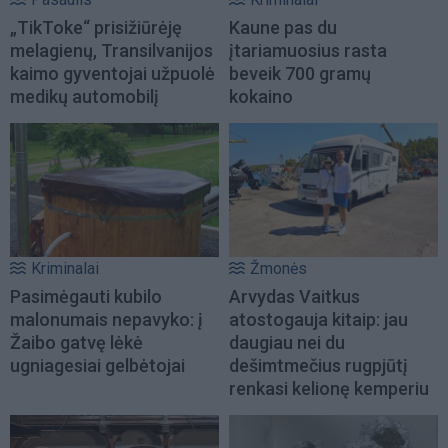
„TikToke“ prisižiūrėję
Kaune pas du
melagienų, Transilvanijos
įtariamuosius rasta
kaimo gyventojai užpuolė
beveik 700 gramų
medikų automobilį
kokaino
Kriminalai
Žmonės
Pasimėgauti kubilo
Arvydas Vaitkus
malonumais nepavyko: į
atostogauja kitaip: jau
Žaibo gatvę lėkė
daugiau nei du
ugniagesiai gelbėtojai
dešimtmečius rugpjūtį
renkasi kelionę kemperiu