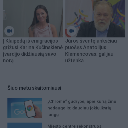
Į Klaipėdą iš emigracijos
Jūros šventę anksčiau
grįžusi Karina Kučinskienė
puošęs Anatolijus
įvardijo didžiausią savo
Klemencovas: gal jau
norą
užtenka
Šiuo metu skaitomiausi
„Chrome“ gudrybė, apie kurią žino
nedaugelis: daugiau jokių įkyrių
langų
Miesto centre rekonstruos