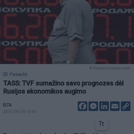
© Reuters/Scanpix nuotr.
Pasaulis
TASS: TVF sumažino savo prognozes dėl
Rusijos ekonomikos augimo
Facebook
Messenger
LinkedIn
Email
C
ELTA
L
2015-09-29 10:41