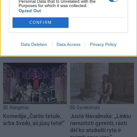
Personal Data that Is Unrelated with the
Purposes for which it was collected.
Opted Out
CONFIRM
Data Deletion
Data Access
Privacy Policy
NAUJI
Renginiai
Gyvenimas
Komedija „Čarlio tetulė,
Justė Navalinskė: „Linkiu
arba Sveiki, aš jūsų teta!“
nenustoti gyventi, rasti
dėl ko atsikelti ryte ir