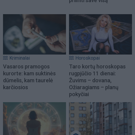
priimti save visą“
Kriminalai
Horoskopai
Vasaros pramogos
Taro kortų horoskopas
kurorte: kam suktinės
rugpjūčio 11 dienai:
dūmelis, kam taurelė
Žuvims – dovana,
karčiosios
Ožiaragiams – planų
pokyčiai