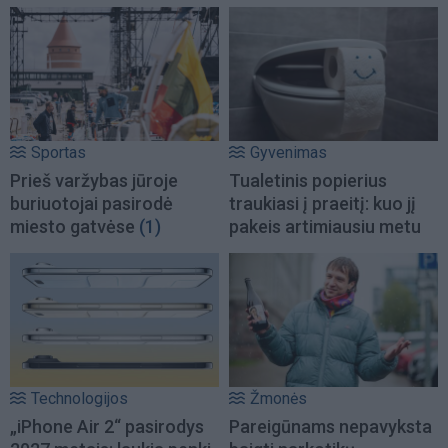
Sportas
Gyvenimas
Prieš varžybas jūroje
Tualetinis popierius
buriuotojai pasirodė
traukiasi į praeitį: kuo jį
miesto gatvėse
(1)
pakeis artimiausiu metu
Technologijos
Žmonės
„iPhone Air 2“ pasirodys
Pareigūnams nepavyksta