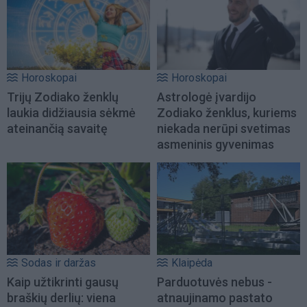
Horoskopai
Horoskopai
Trijų Zodiako ženklų
Astrologė įvardijo
laukia didžiausia sėkmė
Zodiako ženklus, kuriems
ateinančią savaitę
niekada nerūpi svetimas
asmeninis gyvenimas
Sodas ir daržas
Klaipėda
Kaip užtikrinti gausų
Parduotuvės nebus -
braškių derlių: viena
atnaujinamo pastato