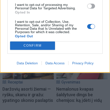
I want to opt-out of processing my
Personal Data for Targeted Advertising.
Opted In
I want to opt-out of Collection, Use,
Retention, Sale, and/or Sharing of my
Personal Data that Is Unrelated with the
Purposes for which it was collected.
Opted Out
NAUJI
CONFIRM
Data Deletion
Data Access
Privacy Policy
Receptai
Gyvenimas
Daržovių asorti žiemai —
Nemalonus kvapas
ryšku, skanu ir gražu:
šaldytuve dings be
ypatingo skonio paslaptis
chemijos: ką įdėti į vidų