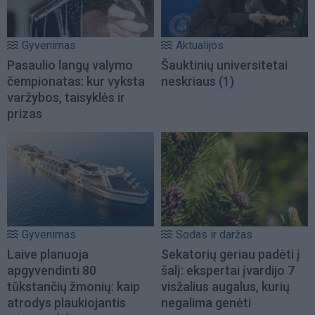
Gyvenimas
Aktualijos
Pasaulio langų valymo
Šauktinių universitetai
čempionatas: kur vyksta
neskriaus
(1)
varžybos, taisyklės ir
prizas
Gyvenimas
Sodas ir daržas
Laive planuoja
Sekatorių geriau padėti į
apgyvendinti 80
šalį: ekspertai įvardijo 7
tūkstančių žmonių: kaip
visžalius augalus, kurių
atrodys plaukiojantis
negalima genėti