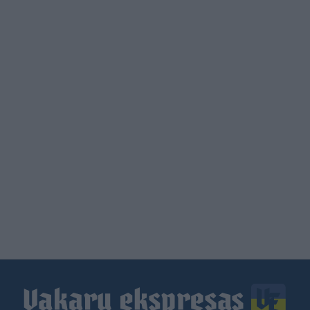
Load
More