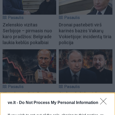
Pasaulis
Pasaulis
Zelenskio vizitas
Dronai pastebėti virš
Serbijoje – pirmasis nuo
karinės bazės Vakarų
karo pradžios: Belgrade
Vokietijoje: incidentą tiria
laukia keblūs pokalbiai
policija
Pasaulis
Pasaulis
Skaudus smūgis Rusijos
Stalino šešėlis virš
energetikos pajamoms:
Kremliaus: kas laukia
ve.lt -
Do Not Process My Personal Information
JAV Senatas pritarė
Rusijos pasitraukus
naujam sankcijų paketui
Vladimirui Putinui
(3)
If you wish to opt-out of the sale, sharing to third parties, or