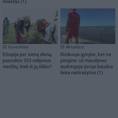
miestas
(1)
Gyvenimas
Aktualijos
Etiopija per vieną dieną
Rizikuoja gyvybe, bet ne
pasodino 353 milijonus
pinigine: už maudynes
medžių: kiek iš jų išliko?
audringoje jūroje baudos
lieka neišrašytos
(1)