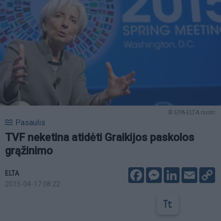
© EPA-ELTA nuotr.
Pasaulis
TVF neketina atidėti Graikijos paskolos
grąžinimo
Facebook
Messenger
LinkedIn
Email
C
ELTA
L
2015-04-17 08:22