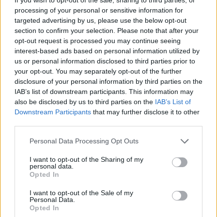
processing of your personal or sensitive information for
targeted advertising by us, please use the below opt-out
section to confirm your selection. Please note that after your
opt-out request is processed you may continue seeing
interest-based ads based on personal information utilized by
us or personal information disclosed to third parties prior to
your opt-out. You may separately opt-out of the further
Pasaulis
Pasaulis
disclosure of your personal information by third parties on the
Rekordiškai nusekęs
Ukrainiečių dronai smogė
IAB’s list of downstream participants. This information may
Dunojus atidengė II
„Wildberries“ sandėliui
also be disclosed by us to third parties on the
IAB’s List of
pasaulinio karo laikų
Jekaterinburge, už 2000
Downstream Participants
that may further disclose it to other
third parties.
radinius
(1)
km nuo sienos
Personal Data Processing Opt Outs
I want to opt-out of the Sharing of my
personal data.
Opted In
I want to opt-out of the Sale of my
Personal Data.
Opted In