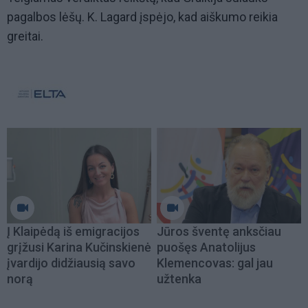
pagalbos lėšų. K. Lagard įspėjo, kad aiškumo reikia
greitai.
Į Klaipėdą iš emigracijos
Jūros šventę anksčiau
grįžusi Karina Kučinskienė
puošęs Anatolijus
įvardijo didžiausią savo
Klemencovas: gal jau
norą
užtenka