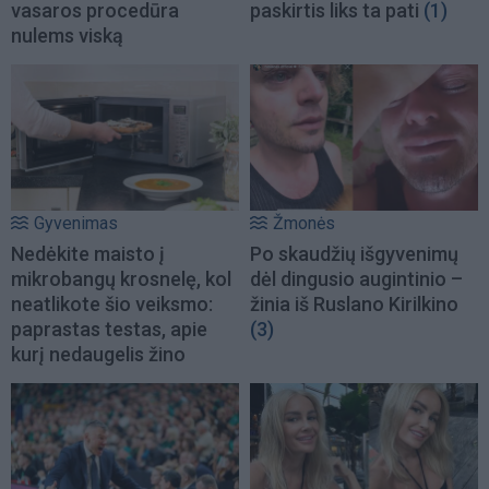
vasaros procedūra
paskirtis liks ta pati
(1)
nulems viską
Gyvenimas
Žmonės
Nedėkite maisto į
Po skaudžių išgyvenimų
mikrobangų krosnelę, kol
dėl dingusio augintinio –
neatlikote šio veiksmo:
žinia iš Ruslano Kirilkino
paprastas testas, apie
(3)
kurį nedaugelis žino