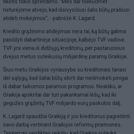
tikėtis tokio sprendimo. "Mes dar niekuomet
neturėjome atvejo, kad išsivysčiusi šalis būtų prašiusi
atidėti mokėjimus", - pabrėžė K. Lagard.
Kredito grąžinimo atidėjimas nėra tai, ką būtų galima
pasiūlyti dabartinėje situacijoje, kalbėjo TVF vadovė.
TVF yra viena iš didžiųjų kreditorių, per pastaruosius
dvejus metus suteikusių milijardinę paramą Graikijai.
Šiuo metu Graikijos vyriausybė su kreditoriais tariasi
dėl sąlygų, kad šaliai būtų skirti dar neišmokėti pinigai
iš dabar taikomos paramos programos. Neaišku, ar
Graikija apskritai dar turi pakankamai lėšų, kad iki
gegužės grąžintų TVF milijardo eurų paskolos dalį.
K. Lagard spaudžia Graikiją ir jos kreditorius pagreitinti
savo darbą vertinant Graikijos reformų priemones.
Teigiamas verdiktas reikštų, kad Graikija sulauks