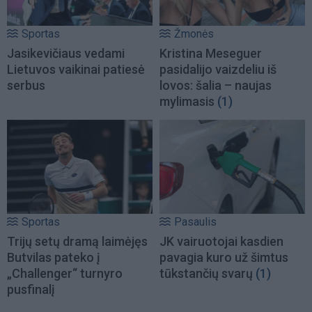
Sportas
Žmonės
Jasikevičiaus vedami
Kristina Meseguer
Lietuvos vaikinai patiesė
pasidalijo vaizdeliu iš
serbus
lovos: šalia – naujas
mylimasis
(1)
Sportas
Pasaulis
Trijų setų dramą laimėjęs
JK vairuotojai kasdien
Butvilas pateko į
pavagia kuro už šimtus
„Challenger“ turnyro
tūkstančių svarų
(1)
pusfinalį