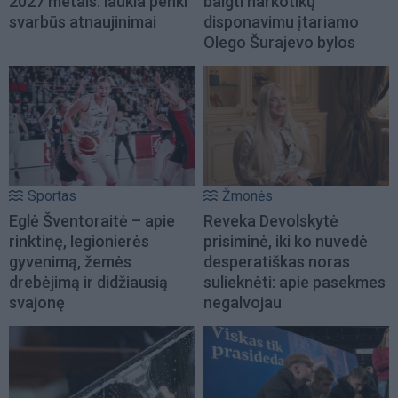
2027 metais: laukia penki
baigti narkotikų
svarbūs atnaujinimai
disponavimu įtariamo
Olego Šurajevo bylos
Sportas
Žmonės
Eglė Šventoraitė – apie
Reveka Devolskytė
rinktinę, legionierės
prisiminė, iki ko nuvedė
gyvenimą, žemės
desperatiškas noras
drebėjimą ir didžiausią
sulieknėti: apie pasekmes
svajonę
negalvojau