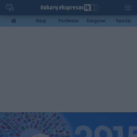
Pereiti
į
pagrindinį
Mobile
Nauji
Podkastai
Renginiai
Vaizdai
turinį
menu
bottom