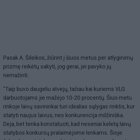
Pasak A. Šileikos, žiūrint į šiuos metus per atlyginimų
prizmę reikėtų sakyti, jog gerai, jei pavyko jų
nemažinti.
"Taip buvo daugeliu atvejų, tačiau kai kuriems VLG
darbuotojams jie mažėjo 10-20 procentų. Šiuo metu
rinkoje laivų savininkai turi idealias sąlygas rinktis, kur
statyti naujus laivus, nes konkurencija milžiniška.
Deja, bet tenka konstatuoti, kad neseniai keletą laivų
statybos konkursų pralaimėjome lenkams. Šioje