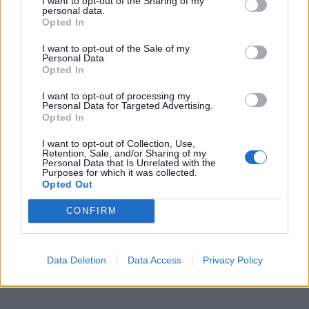
I want to opt-out of the Sharing of my
personal data.
įmonėje nėra nutikę jokių skaudžių nelaimių ir ji yra
Opted In
gavusi tarptautinį rizikos valdymo standartą, kuris yra
I want to opt-out of the Sale of my
labai svarbus konkuruojant dėl užsakymų. Tačiau
Personal Data.
Opted In
baudų, kaip ir atlyginimų sistema, yra nuolat
peržiūrima, tobulinama. Be to, buvusiems "Baltijos"
I want to opt-out of processing my
Personal Data for Targeted Advertising.
laivų statyklos darbuotojams bus taikomas
Opted In
pereinamasis laikotarpis, kad jie susipažintų su
I want to opt-out of Collection, Use,
galiojančia tvarka, niekas neskubės jų bausti", - tikino
Retention, Sale, and/or Sharing of my
Personal Data that Is Unrelated with the
A. Šileika.
Purposes for which it was collected.
Opted Out
Ateities perspektyvos
CONFIRM
Data Deletion
Data Access
Privacy Policy