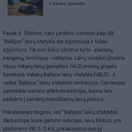
ir banko sąskaita
Pasak A. Šileikos, toks juridinis vienetas kaip AB
"Baltijos" laivų statykla dar egzistuoja ir toliau
egzistuos. Tik nuo šiol ji užsiima turto - pastatų,
įrengimų, teritorijos - valdymu. Laivų statyba užsiima
nauja Vakarų laivų gamyklos (VLG) įmonių grupės
bendrovė Vakarų Baltijos laivų statykla (VBLS). Ji
veikia "Baltijos" laivų statyklos teritorijoje. Čia naujieji
savininkai numato atlikti investicijas, kurios leis
padidinti į vandenį nuleidžiamų laivų pločius.
Pokalbininko teigimu, visi "Baltijos" laivų statyklos
darbuotojai, kurie gamino sekcijas, laivų blokus, yra
įdarbinami VBLS. O kiti, priklausomai nuo jų