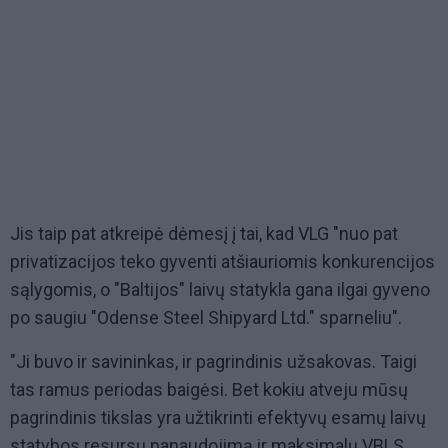
Jis taip pat atkreipė dėmesį į tai, kad VLG "nuo pat
privatizacijos teko gyventi atšiauriomis konkurencijos
sąlygomis, o "Baltijos" laivų statykla gana ilgai gyveno
po saugiu "Odense Steel Shipyard Ltd." sparneliu".
"Ji buvo ir savininkas, ir pagrindinis užsakovas. Taigi
tas ramus periodas baigėsi. Bet kokiu atveju mūsų
pagrindinis tikslas yra užtikrinti efektyvų esamų laivų
statybos resursų panaudojimą ir maksimalų VBLS