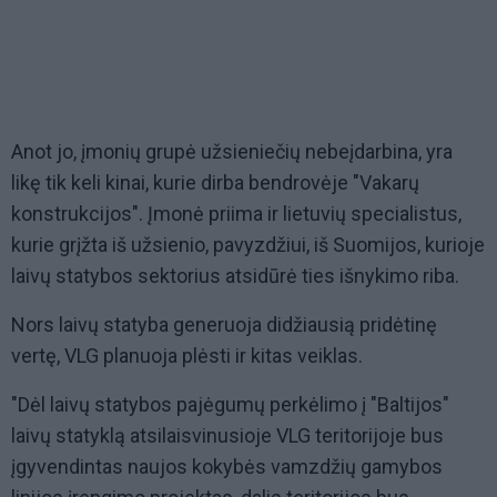
Anot jo, įmonių grupė užsieniečių nebeįdarbina, yra
likę tik keli kinai, kurie dirba bendrovėje "Vakarų
konstrukcijos". Įmonė priima ir lietuvių specialistus,
kurie grįžta iš užsienio, pavyzdžiui, iš Suomijos, kurioje
laivų statybos sektorius atsidūrė ties išnykimo riba.
Nors laivų statyba generuoja didžiausią pridėtinę
vertę, VLG planuoja plėsti ir kitas veiklas.
"Dėl laivų statybos pajėgumų perkėlimo į "Baltijos"
laivų statyklą atsilaisvinusioje VLG teritorijoje bus
įgyvendintas naujos kokybės vamzdžių gamybos