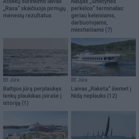
Atliekų surinkimo laivas
Naujas „Smiltynės
„Rasa“ skaičiuoja pirmųjų
perkėlos“ terminalas:
mėnesių rezultatus
geriau keleiviams,
darbuotojams,
miestiečiams
(7)
Jūra
Jūra
Baltijos jūrą perplaukęs
Laivas „Raketa“ šiemet į
lenkų plaukikas įsirašė į
Nidą neplauks
(12)
istoriją
(1)