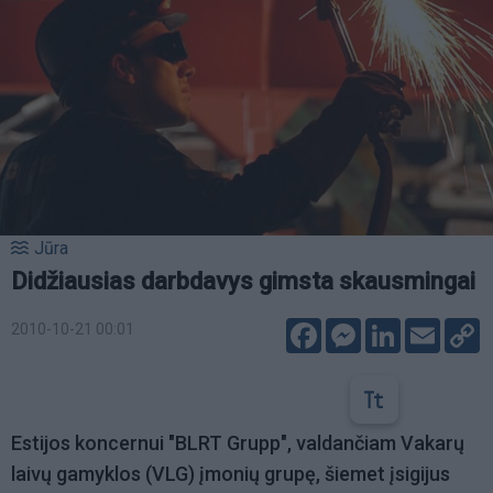
Jūra
Didžiausias darbdavys gimsta skausmingai
Facebook
Messenger
LinkedIn
Email
C
2010-10-21 00:01
L
Estijos koncernui "BLRT Grupp", valdančiam Vakarų
laivų gamyklos (VLG) įmonių grupę, šiemet įsigijus