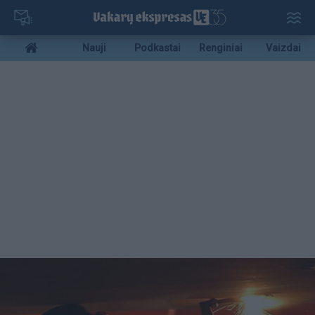
Pereiti
į
pagrindinį
Mobile
Nauji
Podkastai
Renginiai
Vaizdai
turinį
menu
bottom