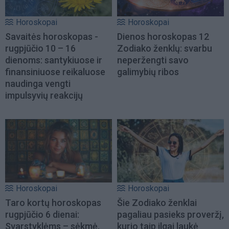
Horoskopai
Horoskopai
Savaitės horoskopas -
Dienos horoskopas 12
rugpjūčio 10 – 16
Zodiako ženklų: svarbu
dienoms: santykiuose ir
neperžengti savo
finansiniuose reikaluose
galimybių ribos
naudinga vengti
impulsyvių reakcijų
Horoskopai
Horoskopai
Taro kortų horoskopas
Šie Zodiako ženklai
rugpjūčio 6 dienai:
pagaliau pasieks proveržį,
Svarstyklėms – sėkmė,
kurio taip ilgai laukė