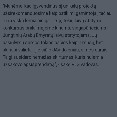
"Manėme, kad įgyvendinus šį unikalų projektą
užsirekomenduosime kaip patikimi gamintojai, tačiau
ir čia viską lemia pinigai - trijų tokių laivų statymo
konkursus pralaimėjome kinams, singapūriečiams ir
Jungtinių Arabų Emyratų laivų statytojams. Jų
pasiūlymų sumos tokios pačios kaip ir mūsų, bet
skiriasi valiuta - jie siūlo JAV doleriais, o mes eurais.
Taigi susidaro nemažas skirtumas, kuris nulemia
užsakovo apsisprendimą", - sakė VLG vadovas.