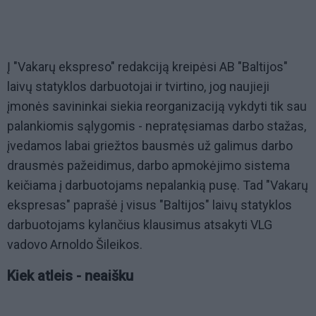
Į "Vakarų ekspreso" redakciją kreipėsi AB "Baltijos"
laivų statyklos darbuotojai ir tvirtino, jog naujieji
įmonės savininkai siekia reorganizaciją vykdyti tik sau
palankiomis sąlygomis - nepratęsiamas darbo stažas,
įvedamos labai griežtos bausmės už galimus darbo
drausmės pažeidimus, darbo apmokėjimo sistema
keičiama į darbuotojams nepalankią pusę. Tad "Vakarų
ekspresas" paprašė į visus "Baltijos" laivų statyklos
darbuotojams kylančius klausimus atsakyti VLG
vadovo Arnoldo Šileikos.
Kiek atleis - neaišku