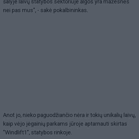
šalyje laivų statybos sektoriuje algos yra mažesnės
nei pas mus", - sakė pokalbininkas.
Anot jo, nieko paguodžiančio nėra ir tokių unikalių laivų,
kaip vėjo jėgainių parkams jūroje aptarnauti skirtas
"Windlift1", statybos rinkoje.