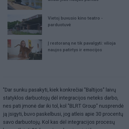
Vietoj buvusio kino teatro -
parduotuvė
Į restoraną ne tik pavalgyti: vilioja
naujos patirtys ir emocijos
"Dar sunku pasakyti, kiek konkrečiai "Baltijos" laivų
statyklos darbuotojų dėl integracijos neteks darbo,
nes pati įmonė dar iki tol, kol "BLRT Group" nusprendė
ją įsigyti, buvo paskelbusi, jog atleis apie 30 procentų
savo darbuotojų. Kol kas dėl integracijos procesų