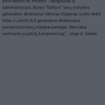
buvo atleisti 86 žmonės - daugiausiai iš
administracijos. Buvęs "Baltijos" laivų statyklos
generalinis direktorius Viktoras Stulpinas sutiko dirbti
toliau ir užimti VLG generalinio direktoriaus
pavaduotojo laivų statybai pareigas. Mes labai
vertiname jo patirtį, kompetenciją", - teigė A. Šileika.