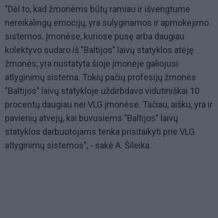
"Dėl to, kad žmonėms būtų ramiau ir išvengtume
nereikalingų emocijų, yra sulyginamos ir apmokėjimo
sistemos. Įmonėse, kuriose pusę arba daugiau
kolektyvo sudaro iš "Baltijos" laivų statyklos atėję
žmonės, yra nustatyta šioje įmonėje galiojusi
atlyginimų sistema. Tokių pačių profesijų žmonės
"Baltijos" laivų statykloje uždirbdavo vidutiniškai 10
procentų daugiau nei VLG įmonėse. Tačiau, aišku, yra ir
pavienių atvejų, kai buvusiems "Baltijos" laivų
statyklos darbuotojams tenka prisitaikyti prie VLG
atlyginimų sistemos", - sakė A. Šileika.