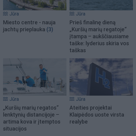
Jūra
Jūra
Miesto centre - nauja
Prieš finalinę dieną
jachtų prieplauka
(3)
„Kuršių marių regatoje“
įtampa – aukščiausiame
taške: lyderius skiria vos
taškas
Jūra
Jūra
„Kuršių marių regatos“
Ateities projektai
lenktynių distancijoje –
Klaipėdos uoste virsta
artima kova ir įtemptos
realybe
situacijos