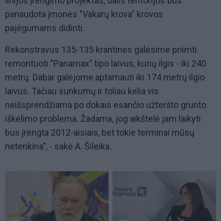
linijos įrengimo projektas, dalis teritorijos bus
panaudota įmonės "Vakarų krova" krovos
pajėgumams didinti.
Rekonstravus 135-135 krantines galėsime priimti
remontuoti "Panamax" tipo laivus, kurių ilgis - iki 240
metrų. Dabar galėjome aptarnauti iki 174 metrų ilgio
laivus. Tačiau sunkumų ir toliau kelia vis
neišsprendžiama po dokais esančio užteršto grunto
iškėlimo problema. Žadama, jog aikštelė jam laikyti
bus įrengta 2012-aisiais, bet tokie terminai mūsų
netenkina", - sakė A. Šileika.