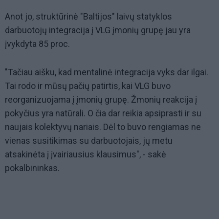
Anot jo, struktūrinė "Baltijos" laivų statyklos
darbuotojų integracija į VLG įmonių grupę jau yra
įvykdyta 85 proc.
"Tačiau aišku, kad mentalinė integracija vyks dar ilgai.
Tai rodo ir mūsų pačių patirtis, kai VLG buvo
reorganizuojama į įmonių grupę. Žmonių reakcija į
pokyčius yra natūrali. O čia dar reikia apsiprasti ir su
naujais kolektyvų nariais. Dėl to buvo rengiamas ne
vienas susitikimas su darbuotojais, jų metu
atsakinėta į įvairiausius klausimus", - sakė
pokalbininkas.