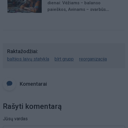
dienai: Vėžiams – balanso
paieškos, Avinams – svarbūs
patarimai
Raktažodžiai
baltijos laivų statykla
blrt grupp
reorganizacija
Komentarai
Rašyti komentarą
Jūsų vardas