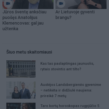
Jūros šventę anksčiau
Ar Lietuvoje gyventi
puošęs Anatolijus
brangu?
Klemencovas: gal jau
užtenka
Šiuo metu skaitomiausi
Kas tas paslaptingas jaunuolis,
rytais stovintis ant tilto?
Austėjos Landsbergienės gyvenime
– netikėta ir didžiulė naujiena:
prireikė 7 metų
Taro kortų horoskopas rugpjūčio 5