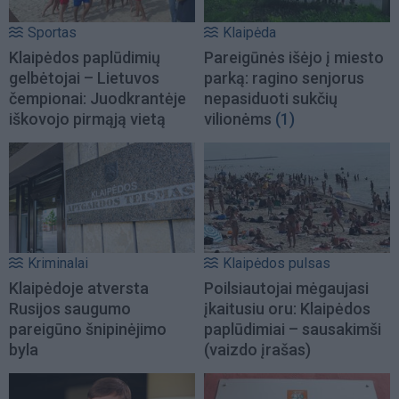
Sportas
Klaipėda
Klaipėdos paplūdimių
Pareigūnės išėjo į miesto
gelbėtojai – Lietuvos
parką: ragino senjorus
čempionai: Juodkrantėje
nepasiduoti sukčių
iškovojo pirmąją vietą
vilionėms
(1)
Kriminalai
Klaipėdos pulsas
Klaipėdoje atversta
Poilsiautojai mėgaujasi
Rusijos saugumo
įkaitusiu oru: Klaipėdos
pareigūno šnipinėjimo
paplūdimiai – sausakimši
byla
(vaizdo įrašas)