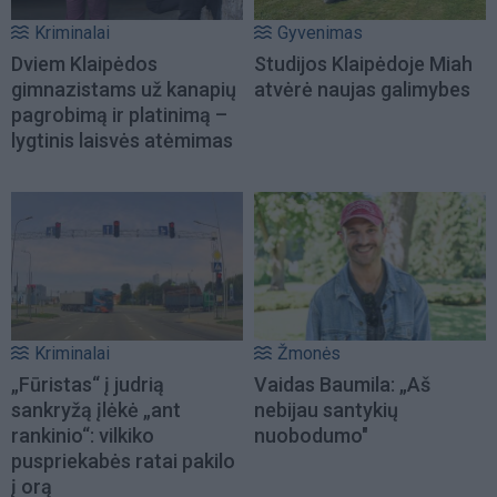
Kriminalai
Gyvenimas
Dviem Klaipėdos
Studijos Klaipėdoje Miah
gimnazistams už kanapių
atvėrė naujas galimybes
pagrobimą ir platinimą –
lygtinis laisvės atėmimas
Kriminalai
Žmonės
„Fūristas“ į judrią
Vaidas Baumila: „Aš
sankryžą įlėkė „ant
nebijau santykių
rankinio“: vilkiko
nuobodumo"
puspriekabės ratai pakilo
į orą