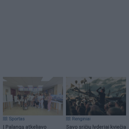
Sportas
Renginiai
Į Palangą atkeliavo
Savo sričių lyderiai kviečia