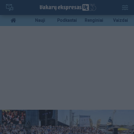
Pereiti
į
pagrindinį
Mobile
Nauji
Podkastai
Renginiai
Vaizdai
turinį
menu
bottom