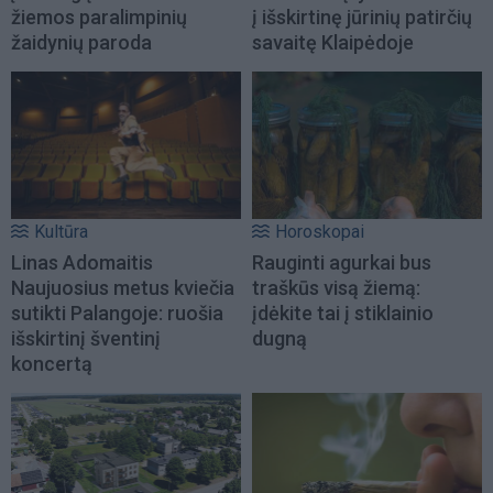
žiemos paralimpinių
į išskirtinę jūrinių patirčių
žaidynių paroda
savaitę Klaipėdoje
Kultūra
Horoskopai
Linas Adomaitis
Rauginti agurkai bus
Naujuosius metus kviečia
traškūs visą žiemą:
sutikti Palangoje: ruošia
įdėkite tai į stiklainio
išskirtinį šventinį
dugną
koncertą