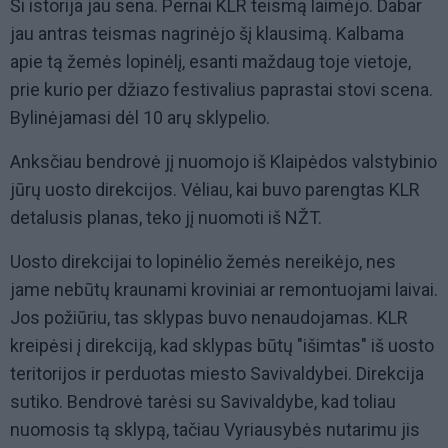
Ši istorija jau sena. Pernai KLR teismą laimėjo. Dabar
jau antras teismas nagrinėjo šį klausimą. Kalbama
apie tą žemės lopinėlį, esanti maždaug toje vietoje,
prie kurio per džiazo festivalius paprastai stovi scena.
Bylinėjamasi dėl 10 arų sklypelio.
Anksčiau bendrovė jį nuomojo iš Klaipėdos valstybinio
jūrų uosto direkcijos. Vėliau, kai buvo parengtas KLR
detalusis planas, teko jį nuomoti iš NŽT.
Uosto direkcijai to lopinėlio žemės nereikėjo, nes
jame nebūtų kraunami kroviniai ar remontuojami laivai.
Jos požiūriu, tas sklypas buvo nenaudojamas. KLR
kreipėsi į direkciją, kad sklypas būtų "išimtas" iš uosto
teritorijos ir perduotas miesto Savivaldybei. Direkcija
sutiko. Bendrovė tarėsi su Savivaldybe, kad toliau
nuomosis tą sklypą, tačiau Vyriausybės nutarimu jis