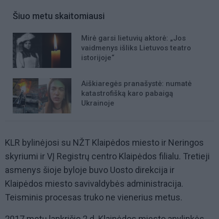
Šiuo metu skaitomiausi
Mirė garsi lietuvių aktorė: „Jos
vaidmenys išliks Lietuvos teatro
istorijoje“
Aiškiaregės pranašystė: numatė
katastrofišką karo pabaigą
Ukrainoje
KLR bylinėjosi su NŽT Klaipėdos miesto ir Neringos
skyriumi ir VĮ Registrų centro Klaipėdos filialu. Tretieji
asmenys šioje byloje buvo Uosto direkcija ir
Klaipėdos miesto savivaldybės administracija.
Teisminis procesas truko ne vienerius metus.
2017 metų lapkričio 2 d. Klaipėdos miesto apylinkės