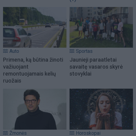
Auto
Sportas
Primena, ką būtina žinoti
Jaunieji paraatletai
važiuojant
savaitę vasaros skyrė
remontuojamais kelių
stovyklai
ruožais
Žmonės
Horoskopai