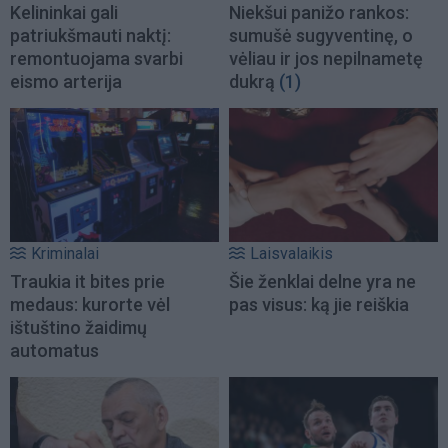
Kelininkai gali
Niekšui panižo rankos:
patriukšmauti naktį:
sumušė sugyventinę, o
remontuojama svarbi
vėliau ir jos nepilnametę
eismo arterija
dukrą
(1)
Kriminalai
Laisvalaikis
Traukia it bites prie
Šie ženklai delne yra ne
medaus: kurorte vėl
pas visus: ką jie reiškia
ištuštino žaidimų
automatus