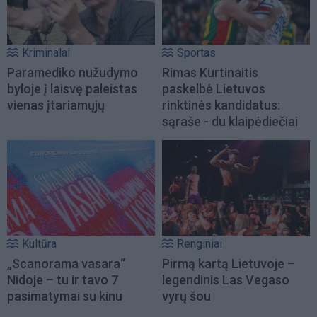
Kriminalai
Sportas
Paramediko nužudymo
Rimas Kurtinaitis
byloje į laisvę paleistas
paskelbė Lietuvos
vienas įtariamųjų
rinktinės kandidatus:
sąraše - du klaipėdiečiai
Kultūra
Renginiai
„Scanorama vasara“
Pirmą kartą Lietuvoje –
Nidoje – tu ir tavo 7
legendinis Las Vegaso
pasimatymai su kinu
vyrų šou