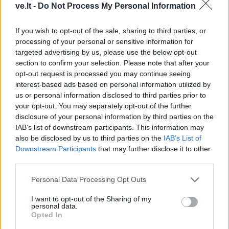
ve.lt -
Do Not Process My Personal Information
darbuotojams,
miestiečiams
(7)
If you wish to opt-out of the sale, sharing to third parties, or
processing of your personal or sensitive information for
targeted advertising by us, please use the below opt-out
section to confirm your selection. Please note that after your
opt-out request is processed you may continue seeing
interest-based ads based on personal information utilized by
us or personal information disclosed to third parties prior to
your opt-out. You may separately opt-out of the further
Jūra
Jūra
disclosure of your personal information by third parties on the
Baltijos jūrą perplaukęs
Laivas „Raketa“ šiemet į
IAB’s list of downstream participants. This information may
lenkų plaukikas įsirašė į
Nidą neplauks
(12)
also be disclosed by us to third parties on the
IAB’s List of
istoriją
(1)
Downstream Participants
that may further disclose it to other
third parties.
Personal Data Processing Opt Outs
I want to opt-out of the Sharing of my
personal data.
Opted In