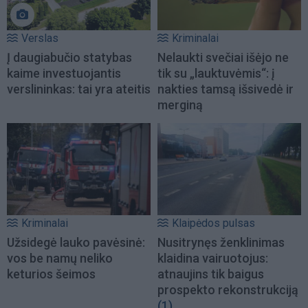
Verslas
Kriminalai
Į daugiabučio statybas
Nelaukti svečiai išėjo ne
kaime investuojantis
tik su „lauktuvėmis“: į
verslininkas: tai yra ateitis
nakties tamsą išsivedė ir
merginą
Kriminalai
Klaipėdos pulsas
Užsidegė lauko pavėsinė:
Nusitrynęs ženklinimas
vos be namų neliko
klaidina vairuotojus:
keturios šeimos
atnaujins tik baigus
prospekto rekonstrukciją
(1)