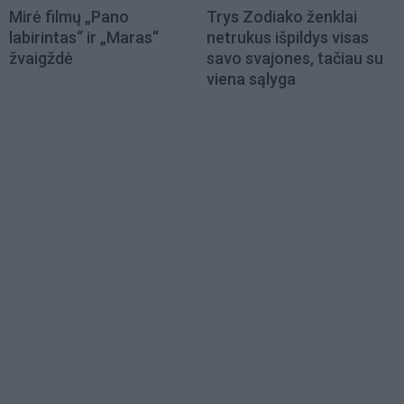
Mirė filmų „Pano
Trys Zodiako ženklai
labirintas“ ir „Maras“
netrukus išpildys visas
žvaigždė
savo svajones, tačiau su
viena sąlyga
Load
More