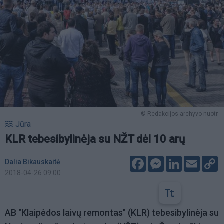
© Redakcijos archyvo nuotr.
Jūra
KLR tebesibylinėja su NŽT dėl 10 arų
Facebook
Messenger
LinkedIn
Email
C
Dalia Bikauskaitė
L
2018-04-26 09:00
AB "Klaipėdos laivų remontas" (KLR) tebesibylinėja su