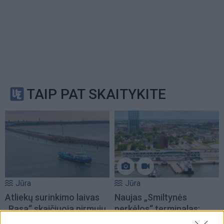
TAIP PAT SKAITYKITE
Jūra
Jūra
Atliekų surinkimo laivas
Naujas „Smiltynės
„Rasa“ skaičiuoja pirmųjų
perkėlos“ terminalas:
mėnesių rezultatus
(1)
geriau keleiviams,