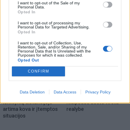
Jūra
Jūra
I want to opt-out of the Sale of my
Personal Data.
Miesto centre - nauja
Prieš finalinę dieną
Opted In
jachtų prieplauka
(4)
„Kuršių marių regatoje“
I want to opt-out of processing my
įtampa – aukščiausiame
Personal Data for Targeted Advertising.
taške: lyderius skiria vos
Opted In
taškas
I want to opt-out of Collection, Use,
Retention, Sale, and/or Sharing of my
Personal Data that Is Unrelated with the
Purposes for which it was collected.
Opted Out
CONFIRM
Jūra
Jūra
Data Deletion
Data Access
Privacy Policy
„Kuršių marių regatos“
Ateities projektai
lenktynių distancijoje –
Klaipėdos uoste virsta
artima kova ir įtemptos
realybe
situacijos