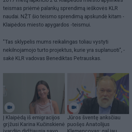
teismas priėmė palankų sprendimą ieškovės KLR
naudai. NŽT šio teismo sprendimą apskundė kitam -
Klaipėdos miesto apygardos -teismui.
"Tas sklypelis mums reikalingas toliau vystyti
nekilnojamojo turto projektus, kurie yra suplanuoti", -
sakė KLR vadovas Benediktas Petrauskas.
Į Klaipėdą iš emigracijos
Jūros šventę anksčiau
grįžusi Karina Kučinskienė
puošęs Anatolijus
įvardijo didžiausią savo
Klemencovas: gal jau