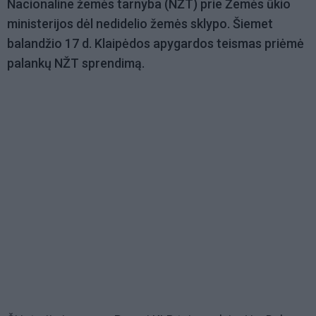
Nacionaline žemės tarnyba (NŽT) prie Žemės ūkio
ministerijos dėl nedidelio žemės sklypo. Šiemet
balandžio 17 d. Klaipėdos apygardos teismas priėmė
palankų NŽT sprendimą.