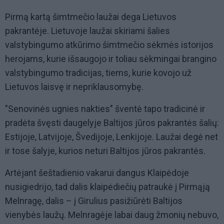
Pirmą kartą šimtmečio laužai dega Lietuvos
pakrantėje. Lietuvoje laužai skiriami šalies
valstybingumo atkūrimo šimtmečio sėkmės istorijos
herojams, kurie išsaugojo ir toliau sėkmingai brangino
valstybingumo tradicijas, tiems, kurie kovojo už
Lietuvos laisvę ir nepriklausomybę.
"Senovinės ugnies nakties" šventė tapo tradicinė ir
pradėta švęsti daugelyje Baltijos jūros pakrantės šalių:
Estijoje, Latvijoje, Švedijoje, Lenkijoje. Laužai degė net
ir tose šalyje, kurios neturi Baltijos jūros pakrantės.
Artėjant šeštadienio vakarui dangus Klaipėdoje
nusigiedrijo, tad dalis klaipėdiečių patraukė į Pirmąją
Melnragę, dalis – į Girulius pasižiūrėti Baltijos
vienybės laužų. Melnragėje labai daug žmonių nebuvo,