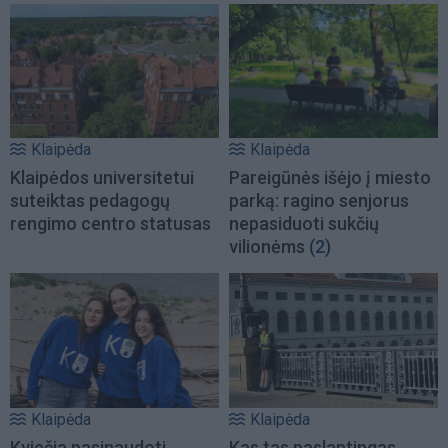
Klaipėda
Klaipėda
Klaipėdos universitetui
Pareigūnės išėjo į miesto
suteiktas pedagogų
parką: ragino senjorus
rengimo centro statusas
nepasiduoti sukčių
vilionėms
(2)
Klaipėda
Klaipėda
Kviečia pasinaudoti
Kas tas paslaptingas