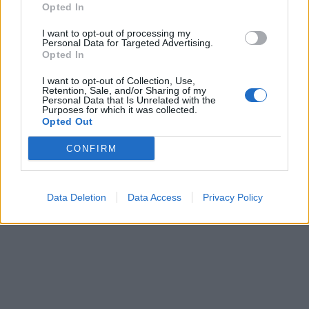
Opted In
I want to opt-out of processing my
Personal Data for Targeted Advertising.
Opted In
I want to opt-out of Collection, Use,
Retention, Sale, and/or Sharing of my
Personal Data that Is Unrelated with the
Purposes for which it was collected.
This site is protected by
Opted Out
Sutinku su
taisyklėmis
reCAPTCHA and the Google
Privacy Policy
and
Terms of
CONFIRM
Service
apply.
Data Deletion
Data Access
Privacy Policy