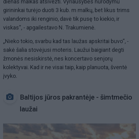
dienas malkas atsivežti. Vyriausybės nurodymu
girininkai turėjo duoti 3 kub. m malkų, bet likus trims
valandoms iki renginio, davė tik pusę to kiekio, ir
viskas“, - apgailestavo N. Trakumienė.
„Nieko tokio, svarbu kad tas laužas apskritai buvo“, -
sakė šalia stovėjusi moteris. Laužui baigiant degti
žmonės nesiskirstė, nes koncertavo senjorų
kolektyvai. Kad ir ne visai taip, kaip planuota, šventė
įvyko.
Baltijos jūros pakrantėje - šimtmečio
laužai