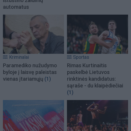
ištuštino žaidimų
automatus
Kriminalai
Sportas
Paramediko nužudymo
Rimas Kurtinaitis
byloje į laisvę paleistas
paskelbė Lietuvos
vienas įtariamųjų
(1)
rinktinės kandidatus:
sąraše - du klaipėdiečiai
(1)