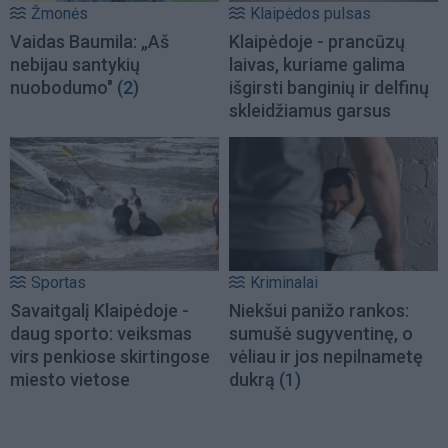
Žmonės
Klaipėdos pulsas
Vaidas Baumila: „Aš
Klaipėdoje - prancūzų
nebijau santykių
laivas, kuriame galima
nuobodumo"
(2)
išgirsti banginių ir delfinų
skleidžiamus garsus
Sportas
Kriminalai
Savaitgalį Klaipėdoje -
Niekšui panižo rankos:
daug sporto: veiksmas
sumušė sugyventinę, o
virs penkiose skirtingose
vėliau ir jos nepilnametę
miesto vietose
dukrą
(1)