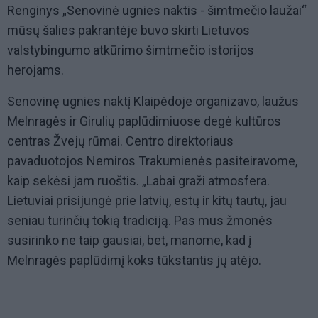
Renginys „Senovinė ugnies naktis - šimtmečio laužai“
mūsų šalies pakrantėje buvo skirti Lietuvos
valstybingumo atkūrimo šimtmečio istorijos
herojams.
Senovinę ugnies naktį Klaipėdoje organizavo, laužus
Melnragės ir Girulių paplūdimiuose degė kultūros
centras Žvejų rūmai. Centro direktoriaus
pavaduotojos Nemiros Trakumienės pasiteiravome,
kaip sekėsi jam ruoštis. „Labai graži atmosfera.
Lietuviai prisijungė prie latvių, estų ir kitų tautų, jau
seniau turinčių tokią tradiciją. Pas mus žmonės
susirinko ne taip gausiai, bet, manome, kad į
Melnragės paplūdimį koks tūkstantis jų atėjo.