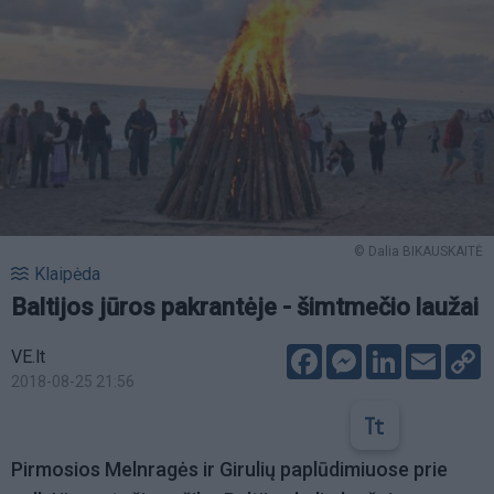
© Dalia BIKAUSKAITĖ
Klaipėda
Baltijos jūros pakrantėje - šimtmečio laužai
Facebook
Messenger
LinkedIn
Email
C
VE.lt
L
2018-08-25 21:56
Pirmosios Melnragės ir Girulių paplūdimiuose prie