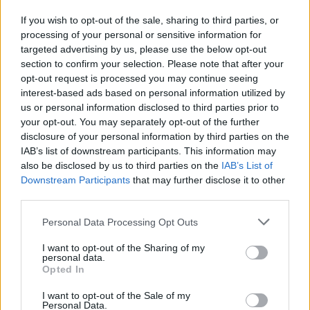
If you wish to opt-out of the sale, sharing to third parties, or
Raktažodžiai
processing of your personal or sensitive information for
baltijos kelias
šimtmečio laužai
giruliai
targeted advertising by us, please use the below opt-out
section to confirm your selection. Please note that after your
Melnragė
opt-out request is processed you may continue seeing
interest-based ads based on personal information utilized by
us or personal information disclosed to third parties prior to
your opt-out. You may separately opt-out of the further
Komentarai
disclosure of your personal information by third parties on the
IAB’s list of downstream participants. This information may
also be disclosed by us to third parties on the
IAB’s List of
Rašyti komentarą
Downstream Participants
that may further disclose it to other
third parties.
Jūsų vardas
Personal Data Processing Opt Outs
I want to opt-out of the Sharing of my
personal data.
Opted In
Komentaras
I want to opt-out of the Sale of my
Personal Data.