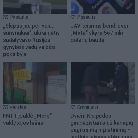
Pasaulis
Pasaulis
„Slėptis jau per vėlu,
JAV teismas bendrovei
šunsnukiai“: ukrainietis
„Meta“ skyrė 567 mln.
sudalyvavo Rusijos
dolerių baudą
gynybos vadų vaizdo
pokalbyje
Verslas
Kriminalai
FNTT įšaldė „Mere“
Dviem Klaipėdos
valdytojos lėšas
gimnazistams už kanapių
pagrobimą ir platinimą –
lygtinis laisvės atėmimas