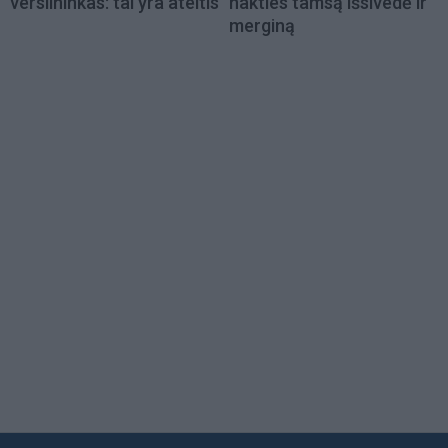
verslininkas: tai yra ateitis
nakties tamsą išsivedė ir
merginą
Load
More