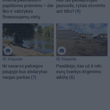
papildomu priėmimu – dar
jaunuolis, rytais stovintis
liko ir valstybės
ant tilto?
(9)
finansuojamų vietų
Klaipėda
Klaipėda
Iki vasaros pabaigos
Paaiškėjo, kas už 6 mln.
paupyje bus atidarytas
eurų tvarkys Atgimimo
naujas parkas
(7)
aikštę
(6)