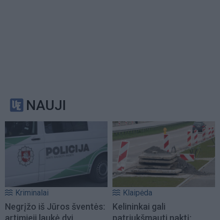
NAUJI
Kriminalai
Klaipėda
Negrįžo iš Jūros šventės:
Kelininkai gali
artimieji laukė dvi
patriukšmauti naktį: