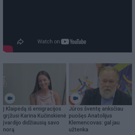
Į Klaipėdą iš emigracijos
Jūros šventę anksčiau
grįžusi Karina Kučinskienė
puošęs Anatolijus
įvardijo didžiausią savo
Klemencovas: gal jau
norą
užtenka