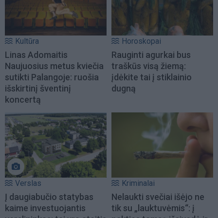
Kultūra
Horoskopai
Linas Adomaitis
Rauginti agurkai bus
Naujuosius metus kviečia
traškūs visą žiemą:
sutikti Palangoje: ruošia
įdėkite tai į stiklainio
išskirtinį šventinį
dugną
koncertą
Verslas
Kriminalai
Į daugiabučio statybas
Nelaukti svečiai išėjo ne
kaime investuojantis
tik su „lauktuvėmis“: į