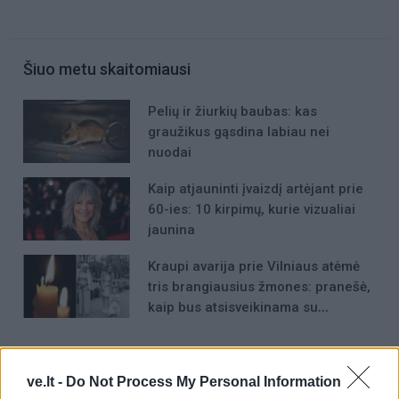
Šiuo metu skaitomiausi
Pelių ir žiurkių baubas: kas
graužikus gąsdina labiau nei
nuodai
Kaip atjauninti įvaizdį artėjant prie
60-ies: 10 kirpimų, kurie vizualiai
jaunina
Kraupi avarija prie Vilniaus atėmė
tris brangiausius žmones: pranešė,
kaip bus atsisveikinama su
mergaite, jos mama ir močiute
ve.lt -
Do Not Process My Personal Information