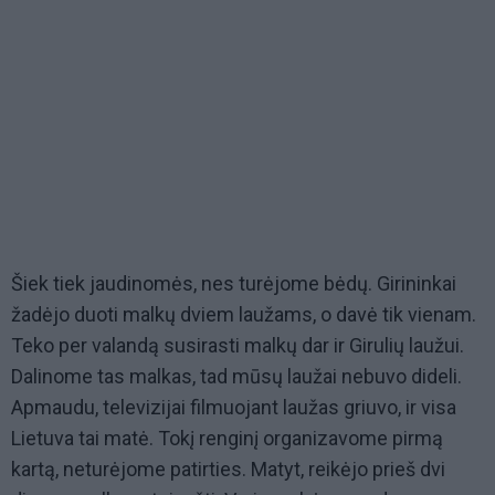
Šiek tiek jaudinomės, nes turėjome bėdų. Girininkai
žadėjo duoti malkų dviem laužams, o davė tik vienam.
Teko per valandą susirasti malkų dar ir Girulių laužui.
Dalinome tas malkas, tad mūsų laužai nebuvo dideli.
Apmaudu, televizijai filmuojant laužas griuvo, ir visa
Lietuva tai matė. Tokį renginį organizavome pirmą
kartą, neturėjome patirties. Matyt, reikėjo prieš dvi