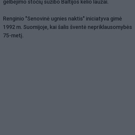
gelbėjimo stočių sužibo Baltijos kelio laužai.
Renginio "Senovinė ugnies naktis" iniciatyva gimė
1992 m. Suomijoje, kai šalis šventė nepriklausomybės
75-metį.