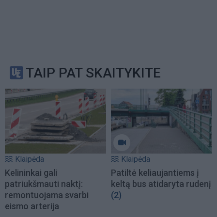
TAIP PAT SKAITYKITE
Klaipėda
Klaipėda
Kelininkai gali
Patiltė keliaujantiems į
patriukšmauti naktį:
keltą bus atidaryta rudenį
remontuojama svarbi
(2)
eismo arterija