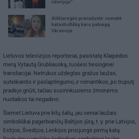
istorijoje“
Aiškiaregės pranašystė: numatė
katastrofišką karo pabaigą
Ukrainoje
Lietuvos televizijos reporteriai, pasistatę Klaipėdos
merą Vytautą Grubliauską, ruošėsi tiesioginei
transliacijai. Netrukus uždegtas gražus laužas,
suteikiantis ir paslaptingumo, ir romantikos, po truputį
pradėjo griūti, tačiau susirinkusiems žmonėms
nuotaikos tai negadino.
Šiemet Lietuva prie kitų šalių, jau seniai laužais
simboliškai pagerbiančių Baltijos jūrą, t. y. prie Latvijos,
Estijos, Švedijos, Lenkijos prisijungė pirmą katą.
Paskutinį rugpjūčio šeštadienį simboliniai laužai