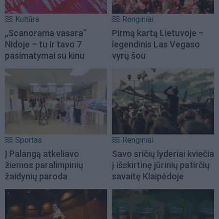
Kultūra
Renginiai
„Scanorama vasara“
Pirmą kartą Lietuvoje –
Nidoje – tu ir tavo 7
legendinis Las Vegaso
pasimatymai su kinu
vyrų šou
Sportas
Renginiai
Į Palangą atkeliavo
Savo sričių lyderiai kviečia
žiemos paralimpinių
į išskirtinę jūrinių patirčių
žaidynių paroda
savaitę Klaipėdoje