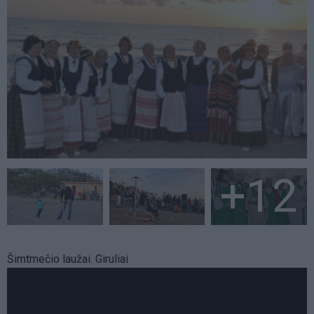
+12
Šimtmečio laužai. Giruliai