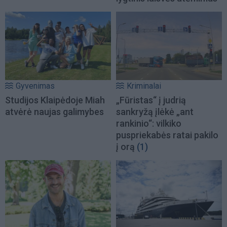
Gyvenimas
Kriminalai
Studijos Klaipėdoje Miah
„Fūristas“ į judrią
atvėrė naujas galimybes
sankryžą įlėkė „ant
rankinio“: vilkiko
puspriekabės ratai pakilo
į orą
(1)