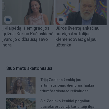
Į Klaipėdą iš emigracijos
Jūros šventę anksčiau
grįžusi Karina Kučinskienė
puošęs Anatolijus
įvardijo didžiausią savo
Klemencovas: gal jau
norą
užtenka
Šiuo metu skaitomiausi
Trijų Zodiako ženklų jau
artimiausiomis dienomis laukia
triumfas visuose reikaluose
Šie Zodiako ženklai pagaliau
pasieks proveržį, kurio taip ilgai