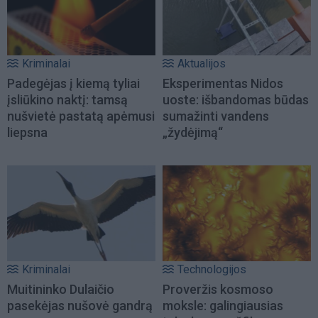
Kriminalai
Aktualijos
Padegėjas į kiemą tyliai
Eksperimentas Nidos
įsliūkino naktį: tamsą
uoste: išbandomas būdas
nušvietė pastatą apėmusi
sumažinti vandens
liepsna
„žydėjimą“
Kriminalai
Technologijos
Muitininko Dulaičio
Proveržis kosmoso
pasekėjas nušovė gandrą
moksle: galingiausias