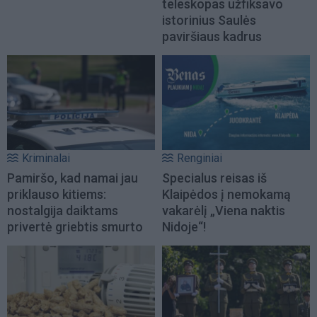
teleskopas užfiksavo
istorinius Saulės
paviršiaus kadrus
Kriminalai
Renginiai
Pamiršo, kad namai jau
Specialus reisas iš
priklauso kitiems:
Klaipėdos į nemokamą
nostalgija daiktams
vakarėlį „Viena naktis
privertė griebtis smurto
Nidoje“!