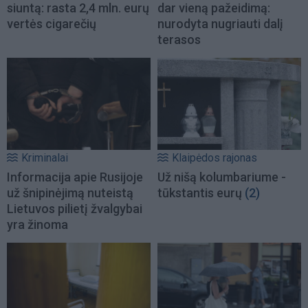
siuntą: rasta 2,4 mln. eurų
dar vieną pažeidimą:
vertės cigarečių
nurodyta nugriauti dalį
terasos
Kriminalai
Klaipėdos rajonas
Informacija apie Rusijoje
Už nišą kolumbariume -
už šnipinėjimą nuteistą
tūkstantis eurų
(2)
Lietuvos pilietį žvalgybai
yra žinoma