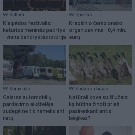
Kultūra
Sportas
Klaipėdos festivalis:
Krepšinio čempionato
keturios meninės patirtys
organizavimui - 0,4 mln.
- viena bendrystės istorija
eurų
Kriminalai
Sodas ir daržas
Gaisras automobilių
Natūrali kova su šliužais:
pardavimo aikštelėje:
ką būtina žinoti prieš
sudegė ne tik namelis ant
pasirenkant antis
ratų
bėgikes?