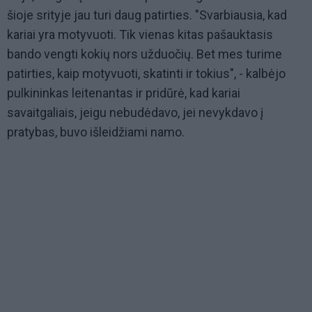
šioje srityje jau turi daug patirties. "Svarbiausia, kad
kariai yra motyvuoti. Tik vienas kitas pašauktasis
bando vengti kokių nors užduočių. Bet mes turime
patirties, kaip motyvuoti, skatinti ir tokius", - kalbėjo
pulkininkas leitenantas ir pridūrė, kad kariai
savaitgaliais, jeigu nebudėdavo, jei nevykdavo į
pratybas, buvo išleidžiami namo.