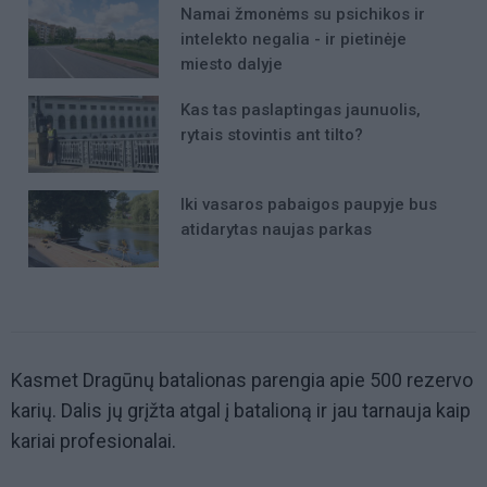
Namai žmonėms su psichikos ir
intelekto negalia - ir pietinėje
miesto dalyje
Kas tas paslaptingas jaunuolis,
rytais stovintis ant tilto?
Iki vasaros pabaigos paupyje bus
atidarytas naujas parkas
Kasmet Dragūnų batalionas parengia apie 500 rezervo
karių. Dalis jų grįžta atgal į batalioną ir jau tarnauja kaip
kariai profesionalai.