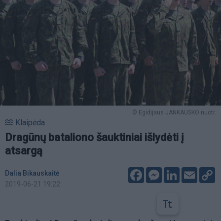
© Egidijaus JANKAUSKO nuotr.
Klaipėda
Dragūnų bataliono šauktiniai išlydėti į
atsargą
Facebook
Messenger
LinkedIn
Email
C
Dalia Bikauskaitė
L
2019-06-21 19:22