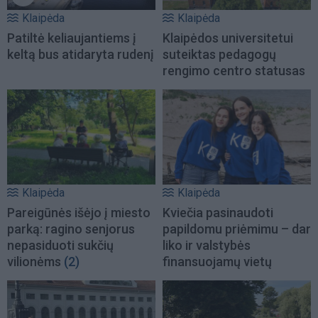
Klaipėda
Klaipėda
Patiltė keliaujantiems į
Klaipėdos universitetui
keltą bus atidaryta rudenį
suteiktas pedagogų
rengimo centro statusas
Klaipėda
Klaipėda
Pareigūnės išėjo į miesto
Kviečia pasinaudoti
parką: ragino senjorus
papildomu priėmimu – dar
nepasiduoti sukčių
liko ir valstybės
vilionėms
(2)
finansuojamų vietų