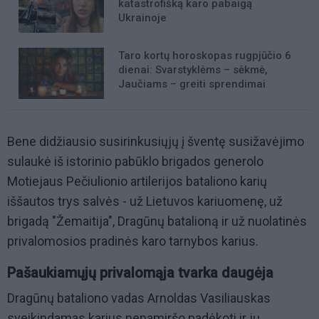
katastrofišką karo pabaigą
Ukrainoje
Taro kortų horoskopas rugpjūčio 6
dienai: Svarstyklėms – sėkmė,
Jaučiams – greiti sprendimai
Bene didžiausio susirinkusiųjų į šventę susižavėjimo
sulaukė iš istorinio pabūklo brigados generolo
Motiejaus Pečiulionio artilerijos bataliono karių
iššautos trys salvės - už Lietuvos kariuomenę, už
brigadą "Žemaitija", Dragūnų batalioną ir už nuolatinės
privalomosios pradinės karo tarnybos karius.
Pašaukiamųjų privalomąja tvarka daugėja
Dragūnų bataliono vadas Arnoldas Vasiliauskas
sveikindamas karius nepamiršo padėkoti ir jų