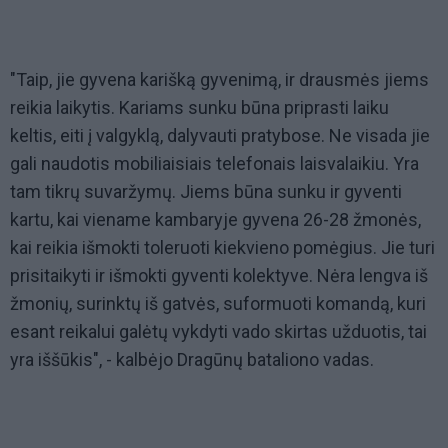
"Taip, jie gyvena karišką gyvenimą, ir drausmės jiems
reikia laikytis. Kariams sunku būna priprasti laiku
keltis, eiti į valgyklą, dalyvauti pratybose. Ne visada jie
gali naudotis mobiliaisiais telefonais laisvalaikiu. Yra
tam tikrų suvaržymų. Jiems būna sunku ir gyventi
kartu, kai viename kambaryje gyvena 26-28 žmonės,
kai reikia išmokti toleruoti kiekvieno pomėgius. Jie turi
prisitaikyti ir išmokti gyventi kolektyve. Nėra lengva iš
žmonių, surinktų iš gatvės, suformuoti komandą, kuri
esant reikalui galėtų vykdyti vado skirtas užduotis, tai
yra iššūkis", - kalbėjo Dragūnų bataliono vadas.