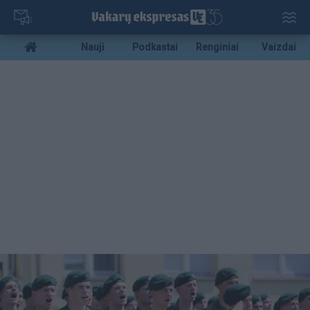
Pereiti
į
pagrindinį
Mobile
Nauji
Podkastai
Renginiai
Vaizdai
turinį
menu
bottom