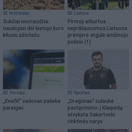
Kriminalai
Lietuva
Sukčiai nesnaudžia:
Pirmoji atkurtos
naudojasi dėl kietojo kuro
nepriklausomos Lietuvos
kilusiu ažiotažu
premjerė atgulė amžinojo
poilsio
(1)
Verslas
Sportas
„Enefit“ vadovas palieka
„Dragūnas“ sulaukė
pareigas
pastiprinimo: į Klaipėdą
atvyksta Sakartvelo
rinktinės narys