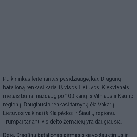
Pulkininkas leitenantas pasidžiaugė, kad Dragūnų
batalioną renkasi kariai iš visos Lietuvos. Kiekvienais
metais būna maždaug po 100 karių iš Vilniaus ir Kauno
regionų. Daugiausia renkasi tarnybą čia Vakarų
Lietuvos vaikinai iš Klaipėdos ir Šiaulių regionų.
Trumpai tariant, vis dėlto žemaičių yra daugiausia.
Beje, Dragūnų batalionas pirmasis gavo šauktinius ir