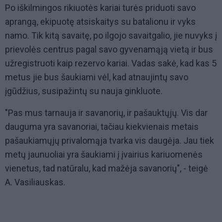
Po iškilmingos rikiuotės kariai turės priduoti savo
aprangą, ekipuotę atsiskaitys su batalionu ir vyks
namo. Tik kitą savaitę, po ilgojo savaitgalio, jie nuvyks į
prievolės centrus pagal savo gyvenamąją vietą ir bus
užregistruoti kaip rezervo kariai. Vadas sakė, kad kas 5
metus jie bus šaukiami vėl, kad atnaujintų savo
įgūdžius, susipažintų su nauja ginkluote.
"Pas mus tarnauja ir savanorių, ir pašauktųjų. Vis dar
dauguma yra savanoriai, tačiau kiekvienais metais
pašaukiamųjų privalomąja tvarka vis daugėja. Jau tiek
metų jaunuoliai yra šaukiami į įvairius kariuomenės
vienetus, tad natūralu, kad mažėja savanorių", - teigė
A. Vasiliauskas.