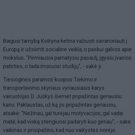
Baigusi tarnybą Kotryna ketina važiuoti savanoriauti į
Europą ir užsiimti socialine veikla, o paskui galvos apie
mokslus. "Pirmiausia pamatysiu pasaulį, įgysiu įvairios
patirties, o tada imsiuosi studijų", - sakė ji.
Tiesioginės paramos kuopos Tiekimo ir
transportavimo skyriaus vyriausiasis karys
vairuotojas D. Juškys šiemet pripažintas geriausiu
kariu. Paklaustas, už ką jis pripažintas geriausiu,
atsakė: "Nežinau, gal turėjau motyvacijos, gal vadai
matė, kad viską stengiuosi padaryti kuo geriau", - sakė
vaikinas ir prisipažino, kad nuo vaikystės norėjo