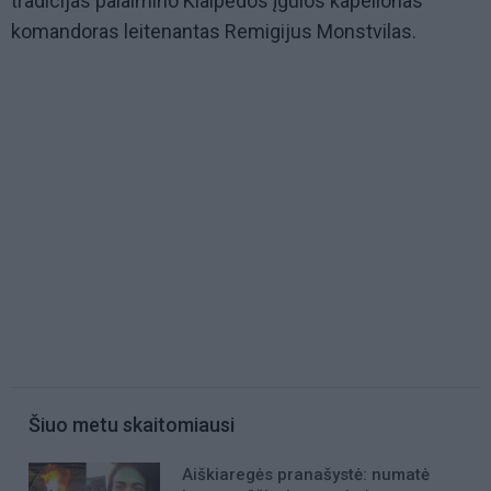
tradicijas palaimino Klaipėdos įgulos kapelionas
komandoras leitenantas Remigijus Monstvilas.
Šiuo metu skaitomiausi
Aiškiaregės pranašystė: numatė