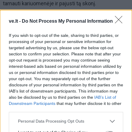
tarnauti kariuomenėje ir pajusti tą skonį.
"Man patiko, pasiliksiu ir rugsėjį pradėsiu profesinę
ve.lt -
Do Not Process My Personal Information
karo tarnybą Dragūnų batalione. Dar planuoju baigti
dvyliktą klasę. Prieš tai buvau kitoks žmogus. Po 11
If you wish to opt-out of the sale, sharing to third parties, or
klasės mečiau mokyklą, ėjau dirbti, nežinau, kas man
processing of your personal or sensitive information for
targeted advertising by us, please use the below opt-out
susišvietė. Mane kariuomenė pakeitė. Įkrėtė košės į
section to confirm your selection. Please note that after your
galvą. Čia tampi ir psichologiškai, ir fiziškai stipresnis.
opt-out request is processed you may continue seeing
Kariuomenė iš tikrųjų geras dalykas. Nebūtinai turi
interest-based ads based on personal information utilized by
us or personal information disclosed to third parties prior to
ateiti stiprūs žmonės. Ir silpnesnis po truputį gali
your opt-out. You may separately opt-out of the further
sustiprėti", - kalbėjo vaikinas iš Šilutės.
disclosure of your personal information by third parties on the
IAB’s list of downstream participants. This information may
also be disclosed by us to third parties on the
IAB’s List of
Dragūnų bataliono šauktiniai išlydėti į
Downstream Participants
that may further disclose it to other
third parties.
atsargą
Personal Data Processing Opt Outs