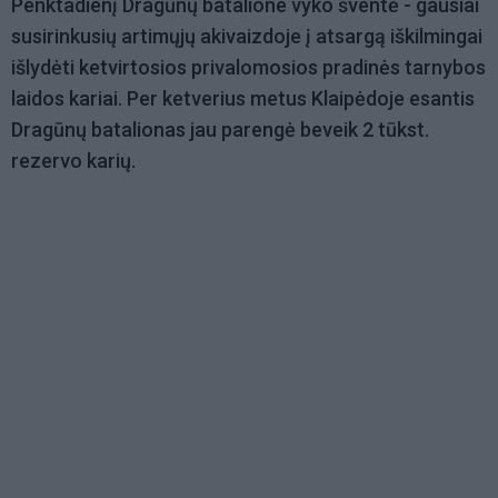
Penktadienį Dragūnų batalione vyko šventė - gausiai
susirinkusių artimųjų akivaizdoje į atsargą iškilmingai
išlydėti ketvirtosios privalomosios pradinės tarnybos
laidos kariai. Per ketverius metus Klaipėdoje esantis
Dragūnų batalionas jau parengė beveik 2 tūkst.
rezervo karių.