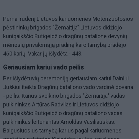
Pernai rudenį Lietuvos kariuomenės Motorizuotosios
pėstininkų brigados "Žemaitija" Lietuvos didžiojo
kunigaikščio Butigeidžio dragūnų batalione devynių
mėnesių privalomąją pradinę karo tarnybą pradėjo
460 karių. Vakar jų išlydėta - 443.
Geriausiam kariui vado peilis
Per išlydėtuvių ceremoniją geriausiam kariui Dainiui
Juškiui įteikta Dragūnų bataliono vado vardinė dovana
- peilis. Karius sveikino brigados "Žemaitija" vadas
pulkininkas Artūras Radvilas ir Lietuvos didžiojo
kunigaikščio Butigeidžio dragūnų bataliono vadas
pulkininkas leitenantas Arnoldas Vasiliauskas.
Baigusiuosius tarnybą karius pagal kariuomenės