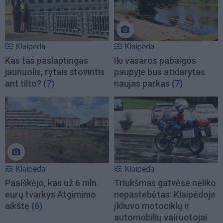
Klaipėda
Klaipėda
Kas tas paslaptingas
Iki vasaros pabaigos
jaunuolis, rytais stovintis
paupyje bus atidarytas
ant tilto?
(7)
naujas parkas
(7)
Klaipėda
Klaipėda
Paaiškėjo, kas už 6 mln.
Triukšmas gatvėse neliko
eurų tvarkys Atgimimo
nepastebėtas: Klaipėdoje
aikštę
(6)
įkliuvo motociklų ir
automobilių vairuotojai