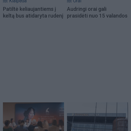
Klaipėda
Orai
Patiltė keliaujantiems į
Audringi orai gali
keltą bus atidaryta rudenį
prasidėti nuo 15 valandos