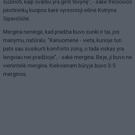
sužinoti, kaip svarbu yra ginti tėvynę", - sakė trečiosios
pėstininkų kuopos karė vyresnioji eilinė Kotryna
Sipavičiūtė.
Mergina neneigė, kad pradžia buvo sunki ir tai, jos
manymu, natūralu. "Kariuomenė - vieta, kurioje turi
pats sau susikurti komforto zoną, o tada viskas yra
lengviau nei pradžioje", - sakė mergina. Beje, ji buvo ne
vienintelė mergina. Kiekvienam būryje buvo 3-5
merginos.