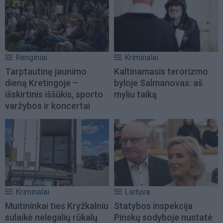
Renginiai
Kriminalai
Tarptautinę jaunimo
Kaltinamasis terorizmo
dieną Kretingoje –
byloje Salmanovas: aš
išskirtinis iššūkis, sporto
myliu taiką
varžybos ir koncertai
Kriminalai
Lietuva
Muitininkai ties Kryžkalniu
Statybos inspekcija
sulaikė nelegalių rūkalų
Pinskų sodyboje nustatė