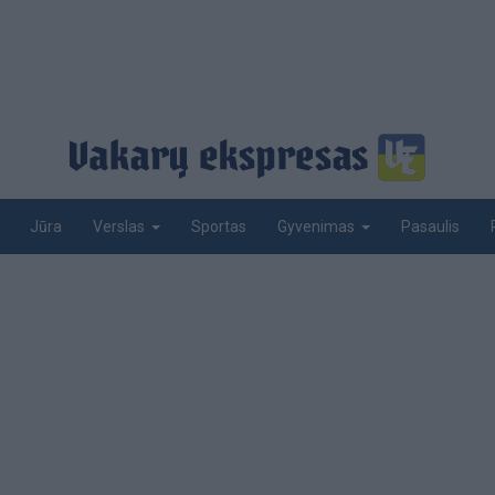
Jūra
Sportas
Pasaulis
Verslas
Gyvenimas