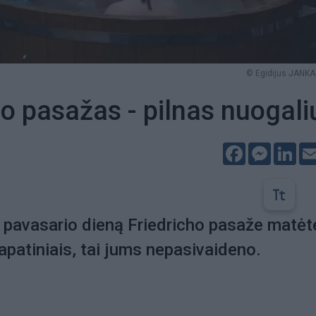
© Egidijus JANK
ho pasažas - pilnas nuogali
Facebook
Messeng
Lin
 pavasario dieną Friedricho pasaže matėt
apatiniais, tai jums nepasivaideno.