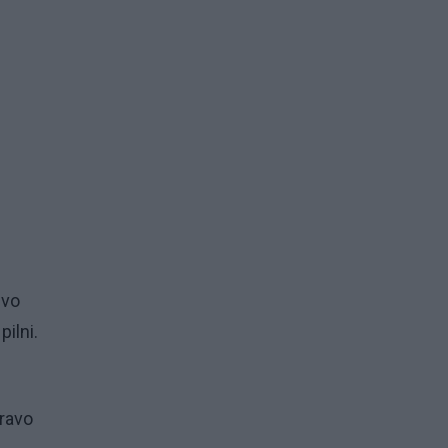
uvo
pilni.
ravo