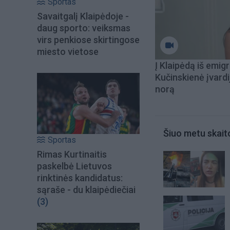
Sportas
Savaitgalį Klaipėdoje -
daug sporto: veiksmas
virs penkiose skirtingose
miesto vietose
Į Klaipėdą iš emigr
Kučinskienė įvardi
norą
Šiuo metu skait
Sportas
Rimas Kurtinaitis
paskelbė Lietuvos
rinktinės kandidatus:
sąraše - du klaipėdiečiai
(3)