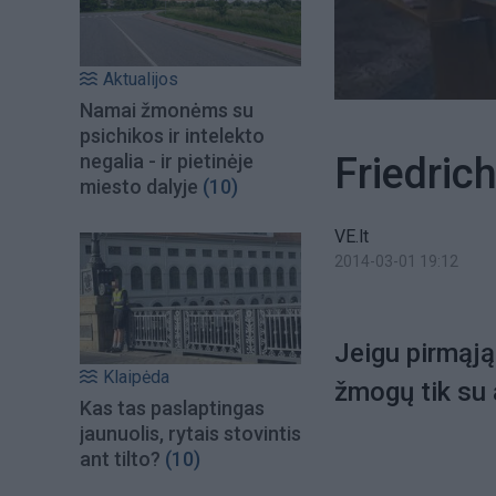
Aktualijos
Namai žmonėms su
psichikos ir intelekto
Friedric
negalia - ir pietinėje
miesto dalyje
(10)
VE.lt
2014-03-01 19:12
Jeigu pirmąją
Klaipėda
žmogų tik su 
Kas tas paslaptingas
jaunuolis, rytais stovintis
ant tilto?
(10)