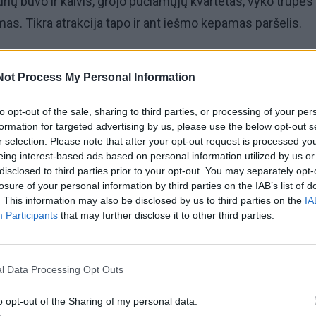
urių buvo ir kalvis, grojo pučiamųjų kvartetas, vyko trupės
mas. Tikra atrakcija tapo ir ant iešmo kepamas paršelis.
o pasažas - pilnas nuogalių
Not Process My Personal Information
to opt-out of the sale, sharing to third parties, or processing of your per
formation for targeted advertising by us, please use the below opt-out s
r selection. Please note that after your opt-out request is processed y
eing interest-based ads based on personal information utilized by us or
disclosed to third parties prior to your opt-out. You may separately opt-
losure of your personal information by third parties on the IAB’s list of
. This information may also be disclosed by us to third parties on the
IA
Participants
that may further disclose it to other third parties.
l Data Processing Opt Outs
o opt-out of the Sharing of my personal data.