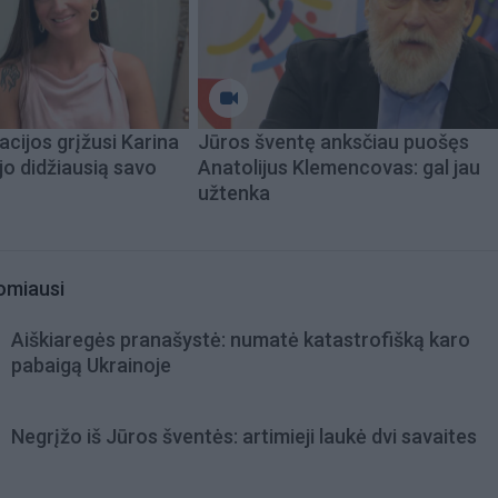
acijos grįžusi Karina
Jūros šventę anksčiau puošęs
jo didžiausią savo
Anatolijus Klemencovas: gal jau
užtenka
omiausi
Aiškiaregės pranašystė: numatė katastrofišką karo
pabaigą Ukrainoje
Negrįžo iš Jūros šventės: artimieji laukė dvi savaites