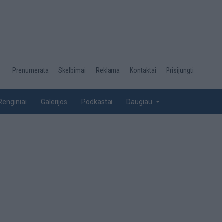
Desktop
Prenumerata
Skelbimai
Reklama
Kontaktai
Prisijungti
menu
top
Renginiai
Galerijos
Podkastai
Daugiau