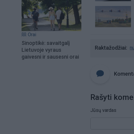
Orai
Sinoptikė: savaitgalį
Raktažodžiai
nu
Lietuvoje vyraus
gaivesni ir sausesni orai
Komenta
Rašyti kome
Jūsų vardas