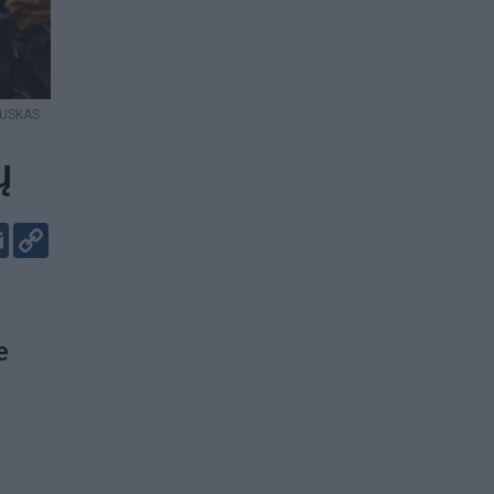
AUSKAS
ų
er
kedIn
Email
Copy
Link
e