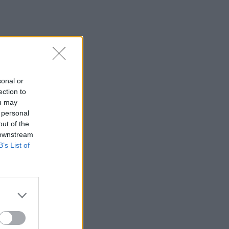
sonal or
ection to
ou may
 personal
out of the
 downstream
B’s List of