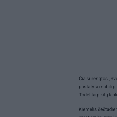
Čia surengtos „Sve
pastatyta mobili pir
Todėl tarp kitų la
Kiemelis šeštadie