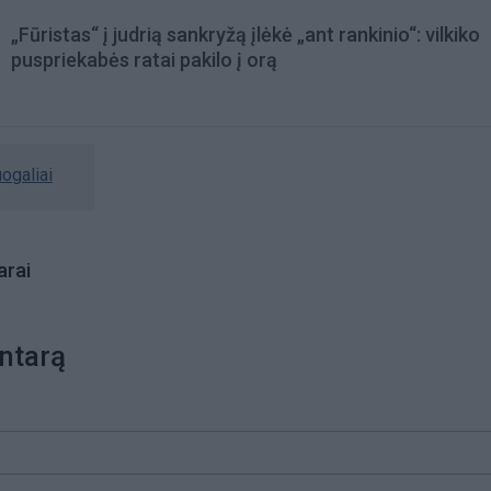
„Fūristas“ į judrią sankryžą įlėkė „ant rankinio“: vilkiko
puspriekabės ratai pakilo į orą
ogaliai
rai
ntarą