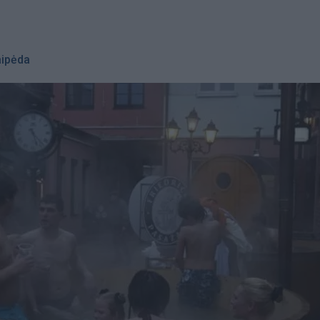
aipėda