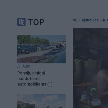
TOP
VE
>
Aktualijos
>
Kl
Auto
Pensijų pinigai -
naudotiems
automobiliams
(1)