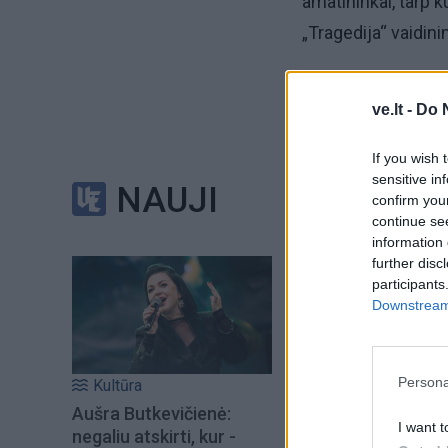
amatininkai, tarp k
„Tragedija“ vaidini
Friedrich
ve.lt -
Do 
If you wish 
sensitive in
NAUJI
confirm you
continue se
information 
further disc
participants
Downstream 
Persona
Kultūra
Aušra Butkevičienė:
I want t
negaliu atskirti, kur -