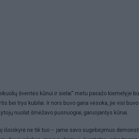
ikuolių šventės kūnui ir sielai“ metu pasažo kiemelyje b
tis bei trys kubilai. Ir nors buvo gana vėsoka, jie visi buvo 
nkytojų nuolat šmėžavo pusnuogiai, garuojantys kūnai.
nį išsiskyrė ne tik tuo – jame savo sugebėjimus demonst