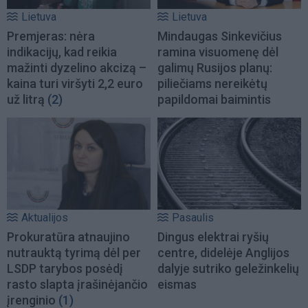
Lietuva
Lietuva
Premjeras: nėra
Mindaugas Sinkevičius
indikacijų, kad reikia
ramina visuomenę dėl
mažinti dyzelino akcizą –
galimų Rusijos planų:
kaina turi viršyti 2,2 euro
piliečiams nereikėtų
už litrą
(2)
papildomai baimintis
Aktualijos
Pasaulis
Prokuratūra atnaujino
Dingus elektrai ryšių
nutrauktą tyrimą dėl per
centre, didelėje Anglijos
LSDP tarybos posėdį
dalyje sutriko geležinkelių
rasto slapta įrašinėjančio
eismas
įrenginio
(1)