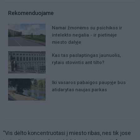
Rekomenduojame
Namai žmonėms su psichikos ir
intelekto negalia - ir pietinėje
miesto dalyje
Kas tas paslaptingas jaunuolis,
rytais stovintis ant tilto?
Iki vasaros pabaigos paupyje bus
atidarytas naujas parkas
"Vis dėlto koncentruotasi į miesto ribas, nes tik jose