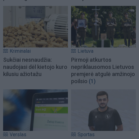
Kriminalai
Lietuva
Sukčiai nesnaudžia:
Pirmoji atkurtos
naudojasi dėl kietojo kuro
nepriklausomos Lietuvos
kilusiu ažiotažu
premjerė atgulė amžinojo
poilsio
(1)
Verslas
Sportas