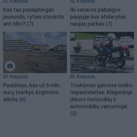
Klaipėda
Klaipėda
Kas tas paslaptingas
Iki vasaros pabaigos
jaunuolis, rytais stovintis
paupyje bus atidarytas
ant tilto?
(7)
naujas parkas
(7)
Klaipėda
Klaipėda
Paaiškėjo, kas už 6 mln.
Triukšmas gatvėse neliko
eurų tvarkys Atgimimo
nepastebėtas: Klaipėdoje
aikštę
(6)
įkliuvo motociklų ir
automobilių vairuotojai
(2)