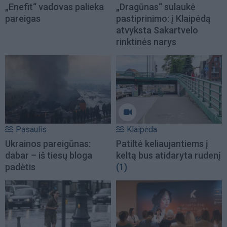
„Enefit“ vadovas palieka
„Dragūnas“ sulaukė
pareigas
pastiprinimo: į Klaipėdą
atvyksta Sakartvelo
rinktinės narys
Pasaulis
Klaipėda
Ukrainos pareigūnas:
Patiltė keliaujantiems į
dabar – iš tiesų bloga
keltą bus atidaryta rudenį
padėtis
(1)