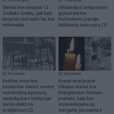
Horoskopai
Podkastai
Dienos horoskopas 12
Į Klaipėdą iš emigracijos
Zodiako ženklų: gali būti
grįžusi Karina
lengviau nutraukti tai, kas
Kučinskienė įvardijo
nebeveikia
didžiausią savo norą
(3)
Kriminalai
Kriminalai
Keistas smurtinis
Kraupi avarija prie
incidentas miesto centre:
Vilniaus atėmė tris
sutramdytą agresyvų
brangiausius žmones:
mušeiką baro lankytojai
pranešė, kaip bus
surišo elektros
atsisveikinama su
prailgintuvu
(2)
mergaite, jos mama ir