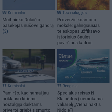
Kriminalai
Technologijos
Muitininko Dulaičio
Proveržis kosmoso
pasekėjas nušovė gandrą
moksle: galingiausias
(3)
teleskopas užfiksavo
istorinius Saulės
paviršiaus kadrus
Kriminalai
Renginiai
Pamiršo, kad namai jau
Specialus reisas iš
priklauso kitiems:
Klaipėdos į nemokamą
nostalgija daiktams
vakarėlį „Viena naktis
privertė griebtis smurto
Nidoje“!