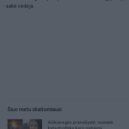
- sakė vedėja.
Šiuo metu skaitomiausi
Aiškiaregės pranašystė: numatė
katastrofišką karo pabaigą