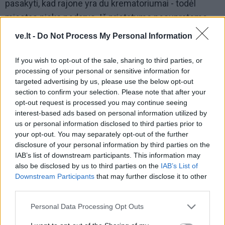
pasakyti, kad rajone yra du krematoriumai - todėl
miestas nieko nedarys. Iš pristatymo nesupratome,
kokį sprendimą turės priimti Tarybos nariai", - sakė
ve.lt -
Do Not Process My Personal Information
rajono gyventojas.
If you wish to opt-out of the sale, sharing to third parties, or
Urbanistikos skyriaus vedėja diskusijos pabaigoje
processing of your personal or sensitive information for
informavo, kad jau yra gauti 37 raštai dėl
targeted advertising by us, please use the below opt-out
section to confirm your selection. Please note that after your
krematoriumų statybos, ir reziumavo, jog studija dar
opt-out request is processed you may continue seeing
nebaigta - po diskusijų su visuomene gali būti, jog
interest-based ads based on personal information utilized by
galimybių studijos išvados keisis.
us or personal information disclosed to third parties prior to
your opt-out. You may separately opt-out of the further
disclosure of your personal information by third parties on the
IAB’s list of downstream participants. This information may
also be disclosed by us to third parties on the
IAB’s List of
Downstream Participants
that may further disclose it to other
third parties.
Personal Data Processing Opt Outs
Į Klaipėdą iš emigracijos
Jūros šventę anksčiau