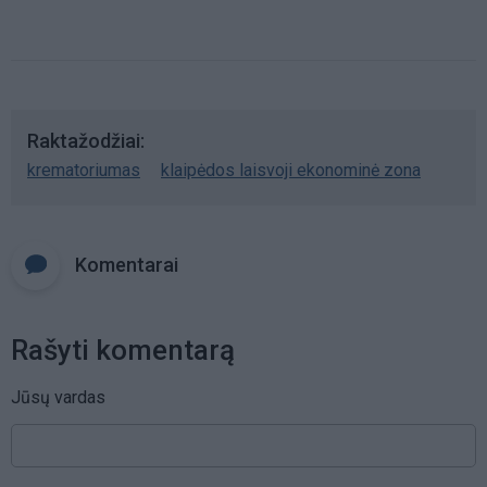
mergaite, jos mama ir močiute
Raktažodžiai
krematoriumas
klaipėdos laisvoji ekonominė zona
Komentarai
Rašyti komentarą
Jūsų vardas