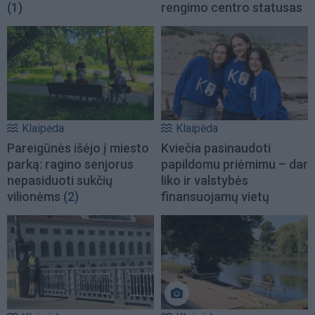
(1)
rengimo centro statusas
Klaipėda
Klaipėda
Pareigūnės išėjo į miesto
Kviečia pasinaudoti
parką: ragino senjorus
papildomu priėmimu – dar
nepasiduoti sukčių
liko ir valstybės
vilionėms
(2)
finansuojamų vietų