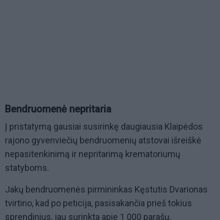
Bendruomenė nepritaria
Į pristatymą gausiai susirinkę daugiausia Klaipėdos
rajono gyvenviečių bendruomenių atstovai išreiškė
nepasitenkinimą ir nepritarimą krematoriumų
statyboms.
Jakų bendruomenės pirmininkas Kęstutis Dvarionas
tvirtino, kad po peticija, pasisakančia prieš tokius
sprendinius, jau surinkta apie 1 000 parašų.