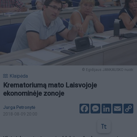
© Egidijaus JANKAUSKO nuotr.
Klaipėda
Krematoriumą mato Laisvojoje
ekonominėje zonoje
Facebook
Messenger
LinkedIn
Email
C
Jurga Petronytė
L
2018-08-09 20:00