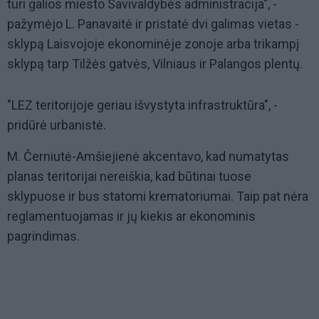
turi galios miesto Savivaldybės administracija", -
pažymėjo L. Panavaitė ir pristatė dvi galimas vietas -
sklypą Laisvojoje ekonominėje zonoje arba trikampį
sklypą tarp Tilžės gatvės, Vilniaus ir Palangos plentų.
"LEZ teritorijoje geriau išvystyta infrastruktūra", -
pridūrė urbanistė.
M. Černiutė-Amšiejienė akcentavo, kad numatytas
planas teritorijai nereiškia, kad būtinai tuose
sklypuose ir bus statomi krematoriumai. Taip pat nėra
reglamentuojamas ir jų kiekis ar ekonominis
pagrindimas.