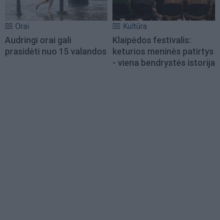
Orai
Kultūra
Audringi orai gali
Klaipėdos festivalis:
prasidėti nuo 15 valandos
keturios meninės patirtys
- viena bendrystės istorija
Load