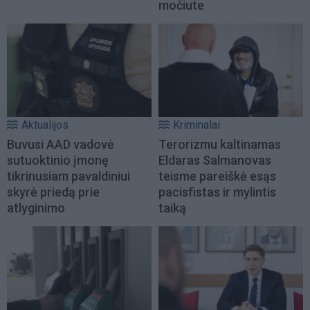
močiute
Aktualijos
Kriminalai
Buvusi AAD vadovė
Terorizmu kaltinamas
sutuoktinio įmonę
Eldaras Salmanovas
tikrinusiam pavaldiniui
teisme pareiškė esąs
skyrė priedą prie
pacisfistas ir mylintis
atlyginimo
taiką