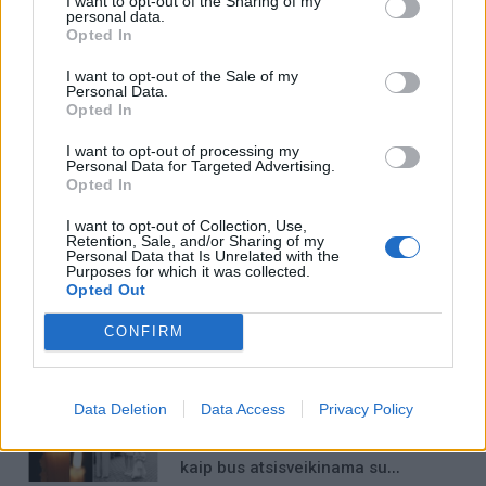
I want to opt-out of the Sharing of my
personal data.
grįžusi Karina Kučinskienė
puošęs Anatolijus
Opted In
įvardijo didžiausią savo
Klemencovas: gal jau
norą
užtenka
I want to opt-out of the Sale of my
Personal Data.
Opted In
I want to opt-out of processing my
Personal Data for Targeted Advertising.
Šiuo metu skaitomiausi
Opted In
I want to opt-out of Collection, Use,
Trijų Zodiako ženklų jau
Retention, Sale, and/or Sharing of my
artimiausiomis dienomis laukia
Personal Data that Is Unrelated with the
Purposes for which it was collected.
triumfas visuose reikaluose
Opted Out
Taro kortų horoskopas rugpjūčio 6
CONFIRM
dienai: Svarstyklėms – sėkmė,
Jaučiams – greiti sprendimai
Data Deletion
Data Access
Privacy Policy
Kraupi avarija prie Vilniaus atėmė
tris brangiausius žmones: pranešė,
kaip bus atsisveikinama su