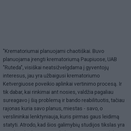
"Krematoriumai planuojami chaotiškai. Buvo
planuojama įrengti krematoriumą Paupiuose, UAB
"Ruteda", visiškai neatsižvelgdama į gyventojų
interesus, jau yra užbaigusi krematoriumo
Ketvergiuose poveikio aplinkai vertinimo procesą. Ir
tik dabar, kai rinkimai ant nosies, valdžia pagaliau
sureagavo į šią problemą ir bando reabilituotis, tačiau
rajonas kuria savo planus, miestas - savo, o
verslininkai lenktyniauja, kuris pirmas gaus leidimą
statyti. Atrodo, kad šios galimybių studijos tikslas yra