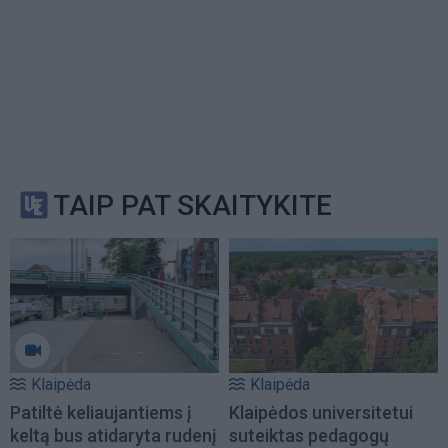
TAIP PAT SKAITYKITE
Klaipėda
Klaipėda
Patiltė keliaujantiems į
Klaipėdos universitetui
keltą bus atidaryta rudenį
suteiktas pedagogų