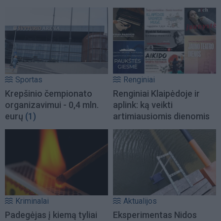
Sportas
Renginiai
Krepšinio čempionato
Renginiai Klaipėdoje ir
organizavimui - 0,4 mln.
aplink: ką veikti
eurų
(1)
artimiausiomis dienomis
Kriminalai
Aktualijos
Padegėjas į kiemą tyliai
Eksperimentas Nidos