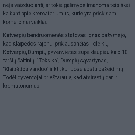
neįsivaizduojanti, ar tokia galimybė įmanoma teisiškai
kalbant apie krematoriumus, kurie yra priskiriami
komercinei veiklai.
Ketvergių bendruomenės atstovas Ignas pažymėjo,
kad Klaipėdos rajonui priklausančias Toleikių,
Ketvergių, Dumpių gyvenvietes supa daugiau kaip 10
taršių šaltinių: "Toksika", Dumpių sąvartynas,
"Klaipėdos vanduo" ir kt., kuriuose apstu pažeidimų.
Todėl gyventojai prieštarauja, kad atsirastų dar ir
krematoriumas.