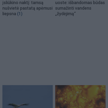
įsliūkino naktį: tamsą
uoste: išbandomas būdas
nušvietė pastatą apėmusi
sumažinti vandens
liepsna
(1)
„žydėjimą“