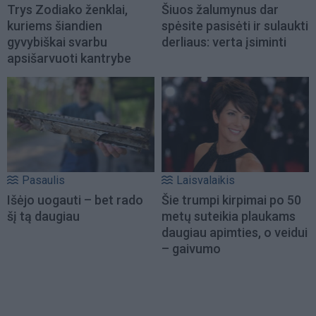
Trys Zodiako ženklai,
Šiuos žalumynus dar
kuriems šiandien
spėsite pasisėti ir sulaukti
gyvybiškai svarbu
derliaus: verta įsiminti
apsišarvuoti kantrybe
Pasaulis
Laisvalaikis
Išėjo uogauti – bet rado
Šie trumpi kirpimai po 50
šį tą daugiau
metų suteikia plaukams
daugiau apimties, o veidui
– gaivumo