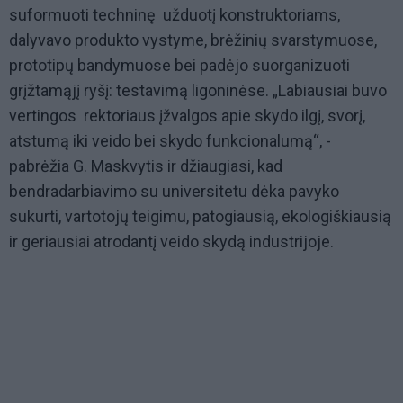
suformuoti techninę užduotį konstruktoriams,
dalyvavo produkto vystyme, brėžinių svarstymuose,
prototipų bandymuose bei padėjo suorganizuoti
grįžtamąjį ryšį: testavimą ligoninėse. „Labiausiai buvo
vertingos rektoriaus įžvalgos apie skydo ilgį, svorį,
atstumą iki veido bei skydo funkcionalumą“, -
pabrėžia G. Maskvytis ir džiaugiasi, kad
bendradarbiavimo su universitetu dėka pavyko
sukurti, vartotojų teigimu, patogiausią, ekologiškiausią
ir geriausiai atrodantį veido skydą industrijoje.