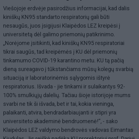
Viešojoje erdvėje pasirodžius informacijai, kad dalis
kiniškų KN95 standarto respiratorių gali būti
nesaugūs, juos įsigijusi Klaipėdos LEZ kreipėsi į
universitetą dėl galimo priemonių patikrinimo.
„Norėjome įsitikinti, kad kiniškų KN95 respiratoriai
tikrai saugūs, tad kreipėmės į KU dėl priemonių
tinkamumo COVID-19 karantino metu. KU tą pačią
dieną sureagavo į tūkstančiams mūsų kolegų svarbią
situaciją ir laboratorinėmis sąlygomis ištyrė
respiratorius. Išvada - jie tinkami ir sulaikantys 92-
100% smulkiųjų dalelių. Tačiau šioje istorijoje mums
svarbi ne tik ši išvada, bet ir tai, kokia vieninga,
palaikanti, atvira, bendradarbiaujanti ir stipri yra
universiteto akademinė bendruomenė!“, - sako
Klaipėdos LEZ valdymo bendrovės vadovas Eimantas
Kiudulas. Jis reiškė padėką KU prorektoriui prof. Dariui