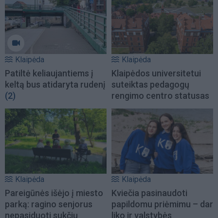
Klaipėda
Klaipėda
Patiltė keliaujantiems į
Klaipėdos universitetui
keltą bus atidaryta rudenį
suteiktas pedagogų
(2)
rengimo centro statusas
Klaipėda
Klaipėda
Pareigūnės išėjo į miesto
Kviečia pasinaudoti
parką: ragino senjorus
papildomu priėmimu – dar
nepasiduoti sukčių
liko ir valstybės