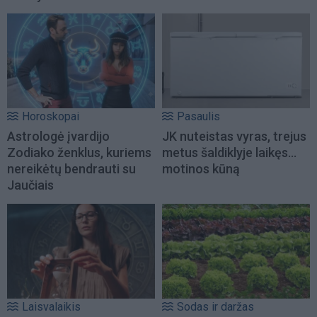
Horoskopai
Pasaulis
Astrologė įvardijo
JK nuteistas vyras, trejus
Zodiako ženklus, kuriems
metus šaldiklyje laikęs...
nereikėtų bendrauti su
motinos kūną
Jaučiais
Laisvalaikis
Sodas ir daržas