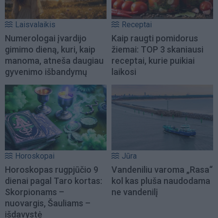
Laisvalaikis
Receptai
Numerologai įvardijo
Kaip raugti pomidorus
gimimo dieną, kuri, kaip
žiemai: TOP 3 skaniausi
manoma, atneša daugiau
receptai, kurie puikiai
gyvenimo išbandymų
laikosi
Horoskopai
Jūra
Horoskopas rugpjūčio 9
Vandeniliu varoma „Rasa“
dienai pagal Taro kortas:
kol kas pluša naudodama
Skorpionams –
ne vandenilį
nuovargis, Šauliams –
išdavystė