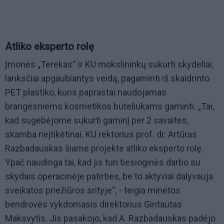
Atliko eksperto rolę
Įmonės „Terekas“ ir KU mokslininkų sukurti skydeliai,
lanksčiai apgaubiantys veidą, pagaminti iš skaidrinto
PET plastiko, kuris paprastai naudojamas
brangesniems kosmetikos buteliukams gaminti. „Tai,
kad sugebėjome sukurti gaminį per 2 savaites,
skamba neįtikėtinai. KU rektorius prof. dr. Artūras
Razbadauskas šiame projekte atliko eksperto rolę.
Ypač naudinga tai, kad jis turi tiesioginės darbo su
skydais operacinėje patirties, be to aktyviai dalyvauja
sveikatos priežiūros srityje“, - teigia minėtos
bendrovės vykdomasis direktorius Gintautas
Maksvytis. Jis pasakojo, kad A. Razbadauskas padėjo