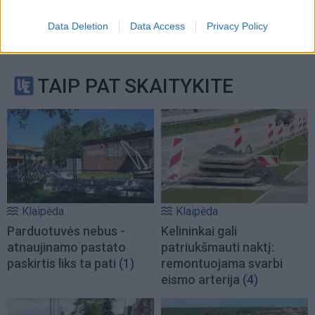
Data Deletion
Data Access
Privacy Policy
TAIP PAT SKAITYKITE
Klaipėda
Klaipėda
Parduotuvės nebus -
Kelininkai gali
atnaujinamo pastato
patriukšmauti naktį:
paskirtis liks ta pati
(1)
remontuojama svarbi
eismo arterija
(4)