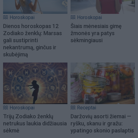
Horoskopai
Horoskopai
Dienos horoskopas 12
Šiais mėnesiais gimę
Zodiako ženklų: Marsas
žmonės yra patys
gali sustiprinti
sėkmingiausi
nekantrumą, ginčus ir
skubėjimą
Horoskopai
Receptai
Trijų Zodiako ženklų
Daržovių asorti žiemai —
netrukus laukia didžiausia
ryšku, skanu ir gražu:
sėkmė
ypatingo skonio paslaptis