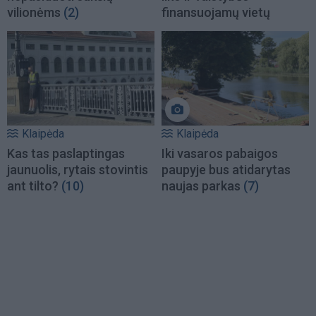
vilionėms
(2)
finansuojamų vietų
Klaipėda
Klaipėda
Kas tas paslaptingas
Iki vasaros pabaigos
jaunuolis, rytais stovintis
paupyje bus atidarytas
ant tilto?
(10)
naujas parkas
(7)