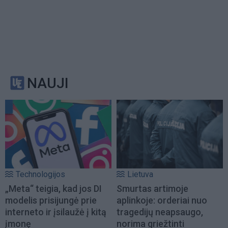
NAUJI
Technologijos
Lietuva
„Meta“ teigia, kad jos DI
Smurtas artimoje
modelis prisijungė prie
aplinkoje: orderiai nuo
interneto ir įsilaužė į kitą
tragedijų neapsaugo,
įmonę
norima griežtinti