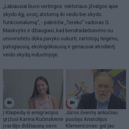
„Labiausiai buvo vertingos rektoriaus įžvalgos apie
skydo ilgį, svorį, atstumą iki veido bei skydo
funkcionalumą“, - pabrėžia „Tereko“ vadovas G.
Maskvytis ir džiaugiasi, kad bendradarbiavimo su
universitetu dėka pavyko sukurti, vartotojų teigimu,
patogiausią, ekologiškiausią ir geriausiai atrodantį
veido skydą industrijoje.
Į Klaipėdą iš emigracijos
Jūros šventę anksčiau
grįžusi Karina Kučinskienė
puošęs Anatolijus
įvardijo didžiausią savo
Klemencovas: gal jau