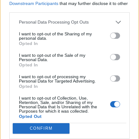
Downstream Participants
that may further disclose it to other
third parties.
Personal Data Processing Opt Outs
I want to opt-out of the Sharing of my
personal data.
This site is protected by
Opted In
Sutinku su
taisyklėmis
reCAPTCHA and the Google
I want to opt-out of the Sale of my
Privacy Policy
and
Terms of
Personal Data.
Service
apply.
Opted In
I want to opt-out of processing my
Personal Data for Targeted Advertising.
Opted In
I want to opt-out of Collection, Use,
Retention, Sale, and/or Sharing of my
Personal Data that Is Unrelated with the
Purposes for which it was collected.
Opted Out
CONFIRM