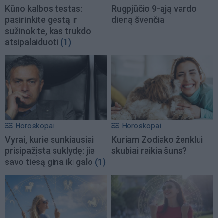
Kūno kalbos testas:
Rugpjūčio 9-ąją vardo
pasirinkite gestą ir
dieną švenčia
sužinokite, kas trukdo
atsipalaiduoti
(1)
Horoskopai
Horoskopai
Vyrai, kurie sunkiausiai
Kuriam Zodiako ženklui
prisipažįsta suklydę: jie
skubiai reikia šuns?
savo tiesą gina iki galo
(1)