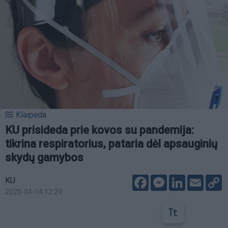
Klaipėda
KU prisideda prie kovos su pandemija:
tikrina respiratorius, pataria dėl apsauginių
skydų gamybos
Facebook
Messenger
LinkedIn
Email
C
KU
L
2020-04-14 12:29