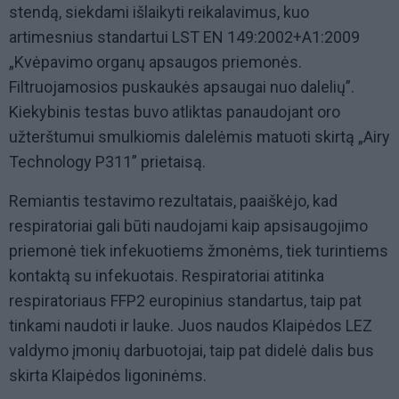
stendą, siekdami išlaikyti reikalavimus, kuo
artimesnius standartui LST EN 149:2002+A1:2009
„Kvėpavimo organų apsaugos priemonės.
Filtruojamosios puskaukės apsaugai nuo dalelių”.
Kiekybinis testas buvo atliktas panaudojant oro
užterštumui smulkiomis dalelėmis matuoti skirtą „Airy
Technology P311” prietaisą.
Remiantis testavimo rezultatais, paaiškėjo, kad
respiratoriai gali būti naudojami kaip apsisaugojimo
priemonė tiek infekuotiems žmonėms, tiek turintiems
kontaktą su infekuotais. Respiratoriai atitinka
respiratoriaus FFP2 europinius standartus, taip pat
tinkami naudoti ir lauke. Juos naudos Klaipėdos LEZ
valdymo įmonių darbuotojai, taip pat didelė dalis bus
skirta Klaipėdos ligoninėms.