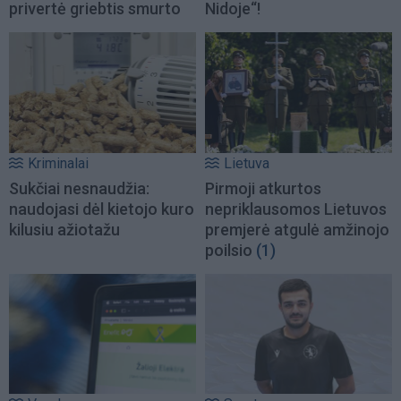
privertė griebtis smurto
Nidoje“!
Kriminalai
Lietuva
Sukčiai nesnaudžia:
Pirmoji atkurtos
naudojasi dėl kietojo kuro
nepriklausomos Lietuvos
kilusiu ažiotažu
premjerė atgulė amžinojo
poilsio
(1)