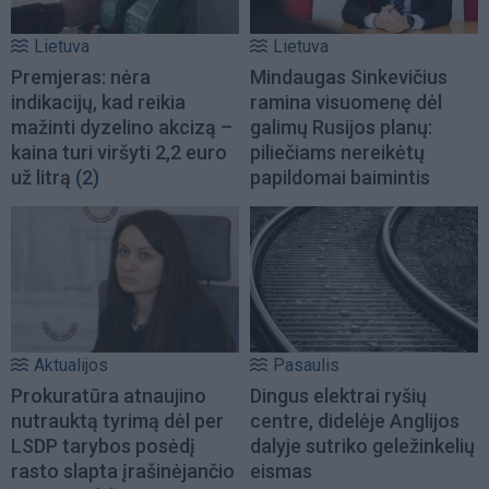
Lietuva
Lietuva
Premjeras: nėra
Mindaugas Sinkevičius
indikacijų, kad reikia
ramina visuomenę dėl
mažinti dyzelino akcizą –
galimų Rusijos planų:
kaina turi viršyti 2,2 euro
piliečiams nereikėtų
už litrą
(2)
papildomai baimintis
Aktualijos
Pasaulis
Prokuratūra atnaujino
Dingus elektrai ryšių
nutrauktą tyrimą dėl per
centre, didelėje Anglijos
LSDP tarybos posėdį
dalyje sutriko geležinkelių
rasto slapta įrašinėjančio
eismas