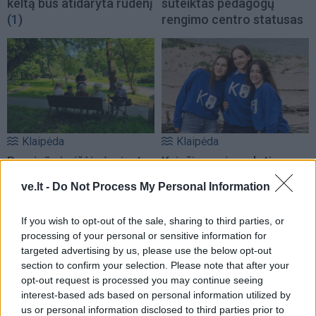
keltą bus atidaryta rudenį
suteiktas pedagogų
(1)
rengimo centro statusas
Klaipėda
Klaipėda
Pareigūnės išėjo į miesto
Kviečia pasinaudoti
parką: ragino senjorus
papildomu priėmimu – dar
ve.lt -
Do Not Process My Personal Information
nepasiduoti sukčių
liko ir valstybės
vilionėms
(2)
finansuojamų vietų
If you wish to opt-out of the sale, sharing to third parties, or
processing of your personal or sensitive information for
targeted advertising by us, please use the below opt-out
section to confirm your selection. Please note that after your
opt-out request is processed you may continue seeing
interest-based ads based on personal information utilized by
us or personal information disclosed to third parties prior to