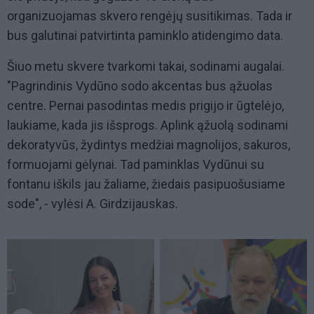
organizuojamas skvero rengėjų susitikimas. Tada ir
bus galutinai patvirtinta paminklo atidengimo data.
Šiuo metu skvere tvarkomi takai, sodinami augalai.
"Pagrindinis Vydūno sodo akcentas bus ąžuolas
centre. Pernai pasodintas medis prigijo ir ūgtelėjo,
laukiame, kada jis išsprogs. Aplink ąžuolą sodinami
dekoratyvūs, žydintys medžiai magnolijos, sakuros,
formuojami gėlynai. Tad paminklas Vydūnui su
fontanu iškils jau žaliame, žiedais pasipuošusiame
sode", - vylėsi A. Girdzijauskas.