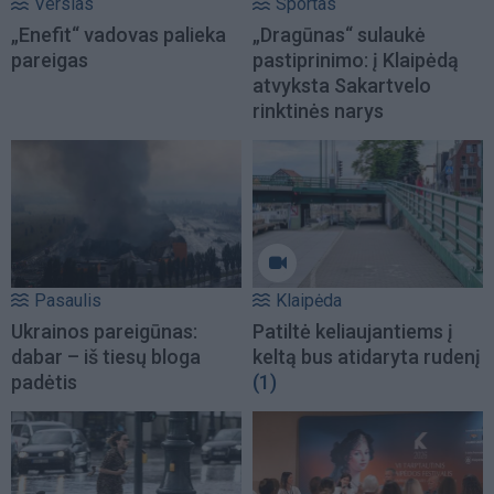
Verslas
Sportas
„Enefit“ vadovas palieka
„Dragūnas“ sulaukė
pareigas
pastiprinimo: į Klaipėdą
atvyksta Sakartvelo
rinktinės narys
Pasaulis
Klaipėda
Ukrainos pareigūnas:
Patiltė keliaujantiems į
dabar – iš tiesų bloga
keltą bus atidaryta rudenį
padėtis
(1)