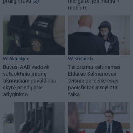
prailgintuvu
(2)
mergaite, jos mama ir
močiute
Aktualijos
Kriminalai
Buvusi AAD vadovė
Terorizmu kaltinamas
sutuoktinio įmonę
Eldaras Salmanovas
tikrinusiam pavaldiniui
teisme pareiškė esąs
skyrė priedą prie
pacisfistas ir mylintis
atlyginimo
taiką