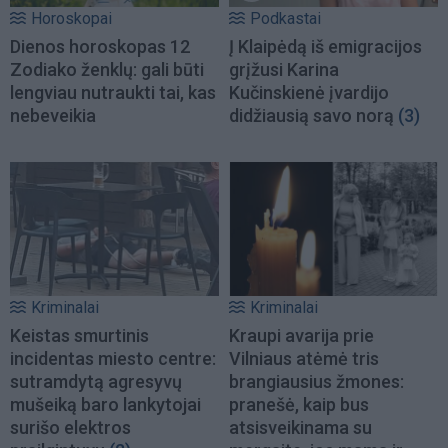
Horoskopai
Podkastai
Dienos horoskopas 12
Į Klaipėdą iš emigracijos
Zodiako ženklų: gali būti
grįžusi Karina
lengviau nutraukti tai, kas
Kučinskienė įvardijo
nebeveikia
didžiausią savo norą
(3)
Kriminalai
Kriminalai
Keistas smurtinis
Kraupi avarija prie
incidentas miesto centre:
Vilniaus atėmė tris
sutramdytą agresyvų
brangiausius žmones:
mušeiką baro lankytojai
pranešė, kaip bus
surišo elektros
atsisveikinama su