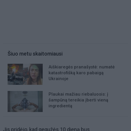
Šiuo metu skaitomiausi
Aiškiaregės pranašystė: numatė
katastrofišką karo pabaigą
Ukrainoje
Plaukai mažiau riebaluosis: į
šampūną tereikia įberti vieną
ingredientą
Jis pridėjo, kad gegužės 10 dieną bus