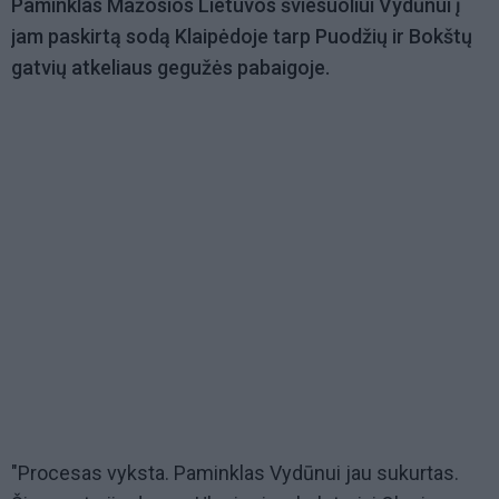
Paminklas Mažosios Lietuvos šviesuoliui Vydūnui į
jam paskirtą sodą Klaipėdoje tarp Puodžių ir Bokštų
gatvių atkeliaus gegužės pabaigoje.
"Procesas vyksta. Paminklas Vydūnui jau sukurtas.