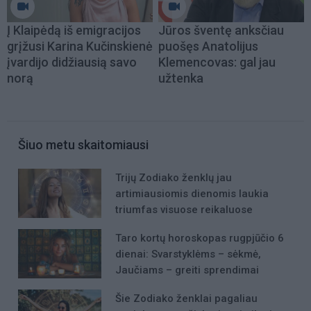
Į Klaipėdą iš emigracijos
Jūros šventę anksčiau
grįžusi Karina Kučinskienė
puošęs Anatolijus
įvardijo didžiausią savo
Klemencovas: gal jau
norą
užtenka
Šiuo metu skaitomiausi
Trijų Zodiako ženklų jau
artimiausiomis dienomis laukia
triumfas visuose reikaluose
Taro kortų horoskopas rugpjūčio 6
dienai: Svarstyklėms – sėkmė,
Jaučiams – greiti sprendimai
Šie Zodiako ženklai pagaliau