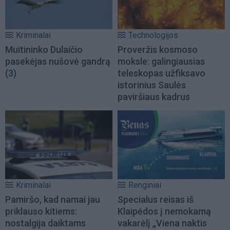
Kriminalai
Technologijos
Muitininko Dulaičio
Proveržis kosmoso
pasekėjas nušovė gandrą
moksle: galingiausias
(3)
teleskopas užfiksavo
istorinius Saulės
paviršiaus kadrus
Kriminalai
Renginiai
Pamiršo, kad namai jau
Specialus reisas iš
priklauso kitiems:
Klaipėdos į nemokamą
nostalgija daiktams
vakarėlį „Viena naktis