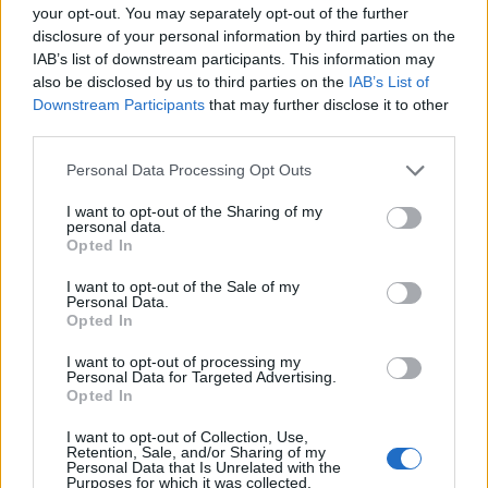
your opt-out. You may separately opt-out of the further
Klaipėda
Klaipėda
disclosure of your personal information by third parties on the
Kas tas paslaptingas
Iki vasaros pabaigos
IAB’s list of downstream participants. This information may
jaunuolis, rytais stovintis
paupyje bus atidarytas
also be disclosed by us to third parties on the
IAB’s List of
ant tilto?
(7)
naujas parkas
(7)
Downstream Participants
that may further disclose it to other
third parties.
Personal Data Processing Opt Outs
I want to opt-out of the Sharing of my
personal data.
Opted In
I want to opt-out of the Sale of my
Klaipėda
Klaipėda
Personal Data.
Paaiškėjo, kas už 6 mln.
Triukšmas gatvėse neliko
Opted In
eurų tvarkys Atgimimo
nepastebėtas: Klaipėdoje
I want to opt-out of processing my
aikštę
(6)
įkliuvo motociklų ir
Personal Data for Targeted Advertising.
automobilių vairuotojai
Opted In
(2)
I want to opt-out of Collection, Use,
Retention, Sale, and/or Sharing of my
Personal Data that Is Unrelated with the
Purposes for which it was collected.