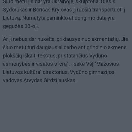
Šiuo metu jis dar yra Ukrainoje, skulptoriai Olesis
Sydorukas ir Borisas Krylovas jį ruošia transportuoti į
Lietuvą. Numatyta paminklo atidengimo data yra
gegužės 30-oji.
Ar ji nebus dar nukelta, priklausys nuo akmentašių. Jie
šiuo metu turi daugiausiai darbo ant grindinio akmens
plokščių iškalti tekstus, pristatančius Vydūno
asmenybės ir visatos sferą", - sakė VšĮ "Mažosios
Lietuvos kultūra" direktorius, Vydūno gimnazijos
vadovas Arvydas Girdzijauskas.