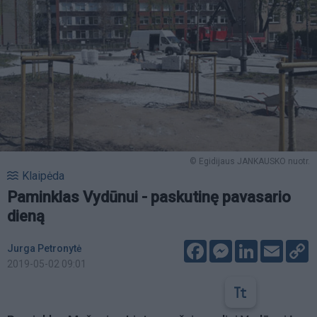
© Egidijaus JANKAUSKO nuotr.
Klaipėda
Paminklas Vydūnui - paskutinę pavasario
dieną
Facebook
Messenger
LinkedIn
Email
C
Jurga Petronytė
L
2019-05-02 09:01