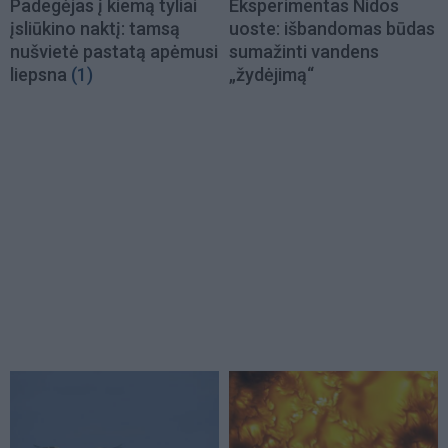
Padegėjas į kiemą tyliai
Eksperimentas Nidos
įsliūkino naktį: tamsą
uoste: išbandomas būdas
nušvietė pastatą apėmusi
sumažinti vandens
liepsna
(1)
„žydėjimą“