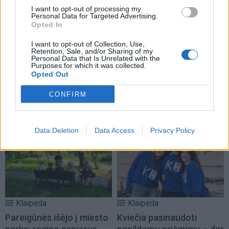
I want to opt-out of processing my
Personal Data for Targeted Advertising.
Opted In
I want to opt-out of Collection, Use,
Retention, Sale, and/or Sharing of my
Personal Data that Is Unrelated with the
Purposes for which it was collected.
Opted Out
Klaipėda
Klaipėda
Patiltė keliaujantiems į
Klaipėdos universitetui
CONFIRM
keltą bus atidaryta rudenį
suteiktas pedagogų
(1)
rengimo centro statusas
Data Deletion
Data Access
Privacy Policy
Klaipėda
Klaipėda
Pareigūnės išėjo į miesto
Kviečia pasinaudoti