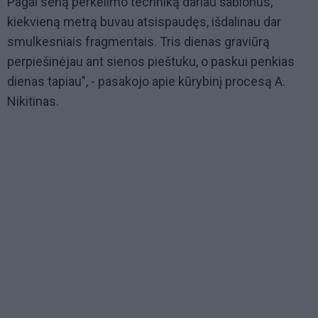
Pagal seną perkėlimo techniką dariau šablonus,
kiekvieną metrą buvau atsispaudęs, išdalinau dar
smulkesniais fragmentais. Tris dienas graviūrą
perpiešinėjau ant sienos pieštuku, o paskui penkias
dienas tapiau", - pasakojo apie kūrybinį procesą A.
Nikitinas.