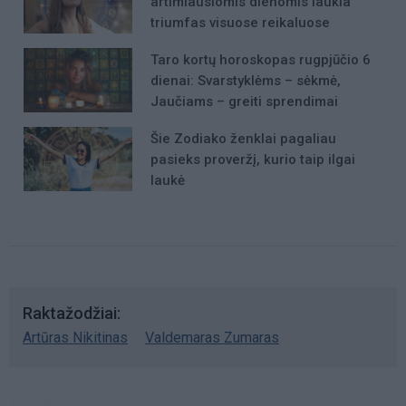
artimiausiomis dienomis laukia
triumfas visuose reikaluose
Taro kortų horoskopas rugpjūčio 6
dienai: Svarstyklėms – sėkmė,
Jaučiams – greiti sprendimai
Šie Zodiako ženklai pagaliau
pasieks proveržį, kurio taip ilgai
laukė
Raktažodžiai
Artūras Nikitinas
Valdemaras Zumaras