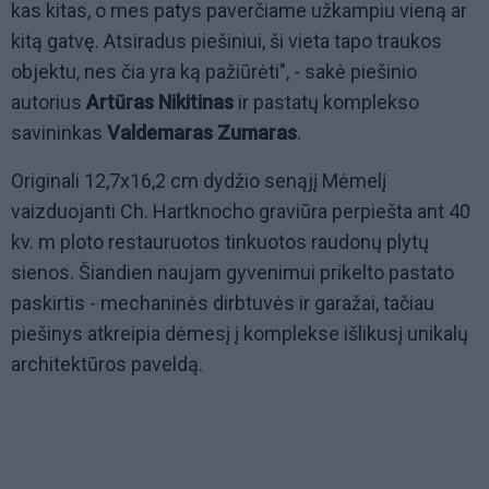
kas kitas, o mes patys paverčiame užkampiu vieną ar
kitą gatvę. Atsiradus piešiniui, ši vieta tapo traukos
objektu, nes čia yra ką pažiūrėti", - sakė piešinio
autorius
Artūras Nikitinas
ir pastatų komplekso
savininkas
Valdemaras Zumaras
.
Originali 12,7x16,2 cm dydžio senąjį Mėmelį
vaizduojanti Ch. Hartknocho graviūra perpiešta ant 40
kv. m ploto restauruotos tinkuotos raudonų plytų
sienos. Šiandien naujam gyvenimui prikelto pastato
paskirtis - mechaninės dirbtuvės ir garažai, tačiau
piešinys atkreipia dėmesį į komplekse išlikusį unikalų
architektūros paveldą.