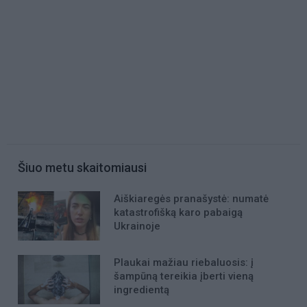
Šiuo metu skaitomiausi
Aiškiaregės pranašystė: numatė
katastrofišką karo pabaigą
Ukrainoje
Plaukai mažiau riebaluosis: į
šampūną tereikia įberti vieną
ingredientą