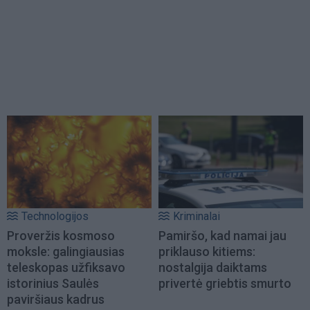
Technologijos
Kriminalai
Proveržis kosmoso
Pamiršo, kad namai jau
moksle: galingiausias
priklauso kitiems:
teleskopas užfiksavo
nostalgija daiktams
istorinius Saulės
privertė griebtis smurto
paviršiaus kadrus