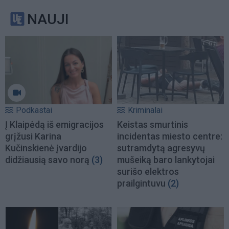
NAUJI
Podkastai
Kriminalai
Į Klaipėdą iš emigracijos
Keistas smurtinis
grįžusi Karina
incidentas miesto centre:
Kučinskienė įvardijo
sutramdytą agresyvų
didžiausią savo norą
(3)
mušeiką baro lankytojai
surišo elektros
prailgintuvu
(2)