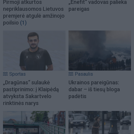
Pirmoji atkurtos
„Enefit“ vadovas palieka
nepriklausomos Lietuvos
pareigas
premjerė atgulė amžinojo
poilsio
(1)
Sportas
Pasaulis
„Dragūnas“ sulaukė
Ukrainos pareigūnas:
pastiprinimo: į Klaipėdą
dabar – iš tiesų bloga
atvyksta Sakartvelo
padėtis
rinktinės narys