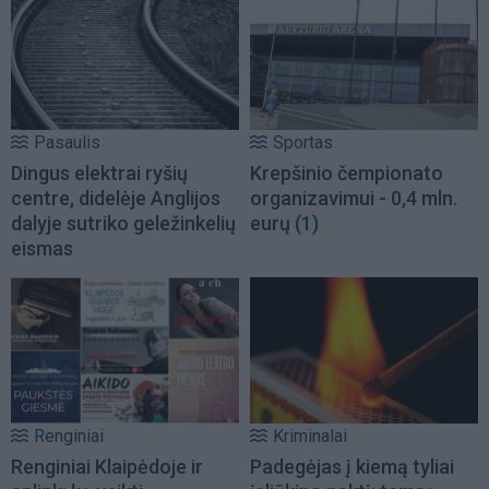
Pasaulis
Sportas
Dingus elektrai ryšių
Krepšinio čempionato
centre, didelėje Anglijos
organizavimui - 0,4 mln.
dalyje sutriko geležinkelių
eurų
(1)
eismas
Renginiai
Kriminalai
Renginiai Klaipėdoje ir
Padegėjas į kiemą tyliai