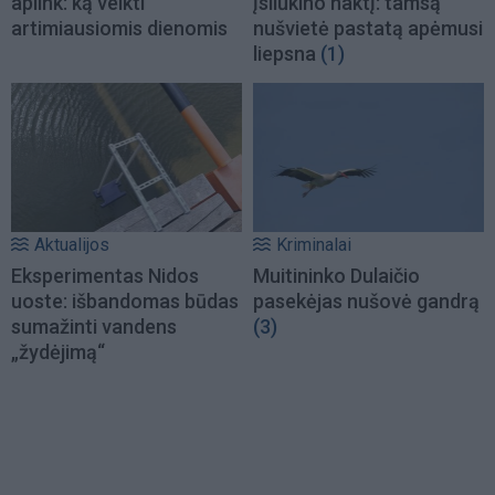
aplink: ką veikti
įsliūkino naktį: tamsą
artimiausiomis dienomis
nušvietė pastatą apėmusi
liepsna
(1)
Aktualijos
Kriminalai
Eksperimentas Nidos
Muitininko Dulaičio
uoste: išbandomas būdas
pasekėjas nušovė gandrą
sumažinti vandens
(3)
„žydėjimą“