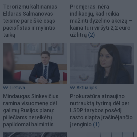
Terorizmu kaltinamas
Premjeras: nėra
Eldaras Salmanovas
indikacijų, kad reikia
teisme pareiškė esąs
mažinti dyzelino akcizą –
pacisfistas ir mylintis
kaina turi viršyti 2,2 euro
taiką
už litrą
(2)
Lietuva
Aktualijos
Mindaugas Sinkevičius
Prokuratūra atnaujino
ramina visuomenę dėl
nutrauktą tyrimą dėl per
galimų Rusijos planų:
LSDP tarybos posėdį
piliečiams nereikėtų
rasto slapta įrašinėjančio
papildomai baimintis
įrenginio
(1)