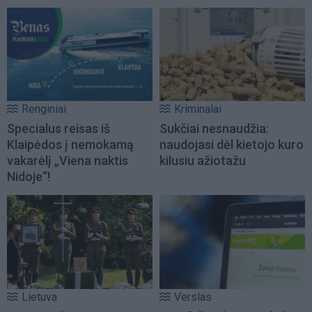
Renginiai
Kriminalai
Specialus reisas iš
Sukčiai nesnaudžia:
Klaipėdos į nemokamą
naudojasi dėl kietojo kuro
vakarėlį „Viena naktis
kilusiu ažiotažu
Nidoje“!
Lietuva
Verslas