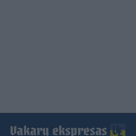
Load
More