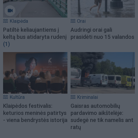
Klaipėda
Orai
Patiltė keliaujantiems į
Audringi orai gali
keltą bus atidaryta rudenį
prasidėti nuo 15 valandos
(1)
Kultūra
Kriminalai
Klaipėdos festivalis:
Gaisras automobilių
keturios meninės patirtys
pardavimo aikštelėje:
- viena bendrystės istorija
sudegė ne tik namelis ant
ratų