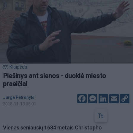
Klaipėda
Piešinys ant sienos - duoklė miesto
praeičiai
Facebook
Messenger
LinkedIn
Email
C
Jurga Petronytė
L
2018-11-13 08:01
Vienas seniausių 1684 metais Christopho