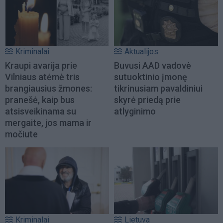
Kriminalai
Aktualijos
Kraupi avarija prie
Buvusi AAD vadovė
Vilniaus atėmė tris
sutuoktinio įmonę
brangiausius žmones:
tikrinusiam pavaldiniui
pranešė, kaip bus
skyrė priedą prie
atsisveikinama su
atlyginimo
mergaite, jos mama ir
močiute
Kriminalai
Lietuva