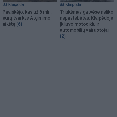
Klaipėda
Klaipėda
Paaiškėjo, kas už 6 mln.
Triukšmas gatvėse neliko
eurų tvarkys Atgimimo
nepastebėtas: Klaipėdoje
aikštę
(6)
įkliuvo motociklų ir
automobilių vairuotojai
(2)