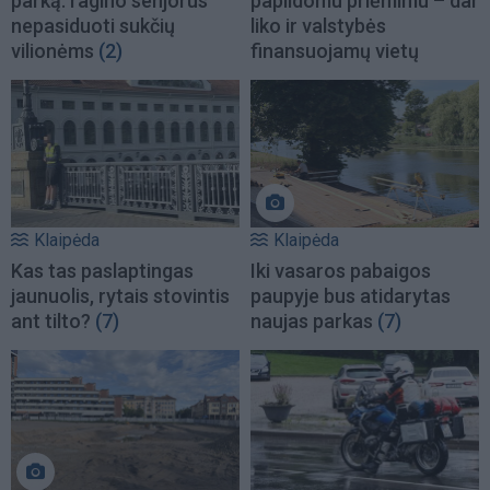
parką: ragino senjorus
papildomu priėmimu – dar
nepasiduoti sukčių
liko ir valstybės
vilionėms
(2)
finansuojamų vietų
Klaipėda
Klaipėda
Kas tas paslaptingas
Iki vasaros pabaigos
jaunuolis, rytais stovintis
paupyje bus atidarytas
ant tilto?
(7)
naujas parkas
(7)