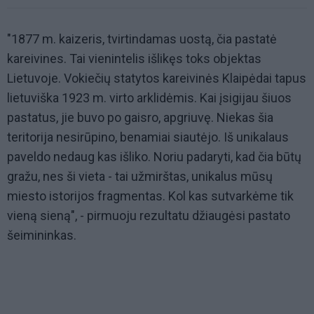
"1877 m. kaizeris, tvirtindamas uostą, čia pastatė
kareivines. Tai vienintelis išlikęs toks objektas
Lietuvoje. Vokiečių statytos kareivinės Klaipėdai tapus
lietuviška 1923 m. virto arklidėmis. Kai įsigijau šiuos
pastatus, jie buvo po gaisro, apgriuvę. Niekas šia
teritorija nesirūpino, benamiai siautėjo. Iš unikalaus
paveldo nedaug kas išliko. Noriu padaryti, kad čia būtų
gražu, nes ši vieta - tai užmirštas, unikalus mūsų
miesto istorijos fragmentas. Kol kas sutvarkėme tik
vieną sieną", - pirmuoju rezultatu džiaugėsi pastato
šeimininkas.