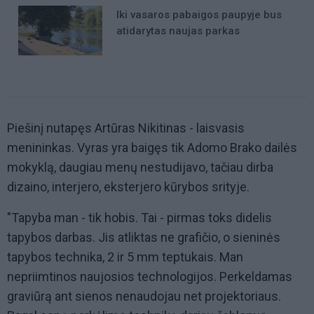
Iki vasaros pabaigos paupyje bus
atidarytas naujas parkas
Piešinį nutapęs Artūras Nikitinas - laisvasis
menininkas. Vyras yra baigęs tik Adomo Brako dailės
mokyklą, daugiau menų nestudijavo, tačiau dirba
dizaino, interjero, eksterjero kūrybos srityje.
"Tapyba man - tik hobis. Tai - pirmas toks didelis
tapybos darbas. Jis atliktas ne grafičio, o sieninės
tapybos technika, 2 ir 5 mm teptukais. Man
nepriimtinos naujosios technologijos. Perkeldamas
graviūrą ant sienos nenaudojau net projektoriaus.