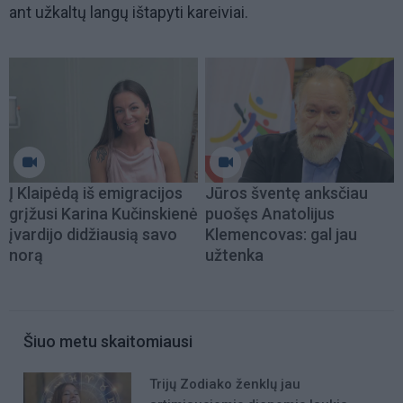
ant užkaltų langų ištapyti kareiviai.
Į Klaipėdą iš emigracijos
Jūros šventę anksčiau
grįžusi Karina Kučinskienė
puošęs Anatolijus
įvardijo didžiausią savo
Klemencovas: gal jau
norą
užtenka
Šiuo metu skaitomiausi
Trijų Zodiako ženklų jau