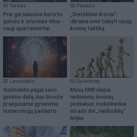
Verslas
Pasaulis
Prie garsiausios kurorto
„Sterbliniai dronai“:
gatvės ir istorinės vilos -
Ukraina ėmė taikyti naują
nauji apartamentai
kovinę taktiką
Laisvalaikis
Gyvenimas
Sužinokite pagal savo
Mūsų DNR slepia
gimimo datą, kas buvote
nežinomų žmonių
praėjusiame gyvenime:
pėdsakus: mokslininkai
numerologų paslaptis
atrado dvi „vaiduoklių“
linijas