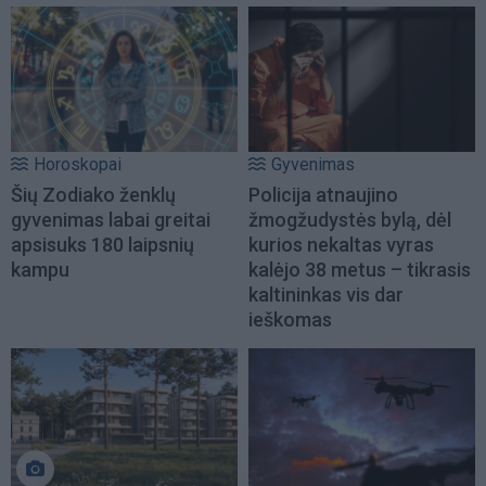
Horoskopai
Gyvenimas
Šių Zodiako ženklų
Policija atnaujino
gyvenimas labai greitai
žmogžudystės bylą, dėl
apsisuks 180 laipsnių
kurios nekaltas vyras
kampu
kalėjo 38 metus – tikrasis
kaltininkas vis dar
ieškomas