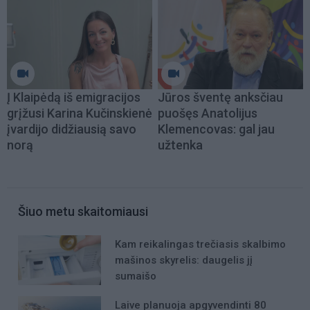
Į Klaipėdą iš emigracijos
Jūros šventę anksčiau
grįžusi Karina Kučinskienė
puošęs Anatolijus
įvardijo didžiausią savo
Klemencovas: gal jau
norą
užtenka
Šiuo metu skaitomiausi
Kam reikalingas trečiasis skalbimo
mašinos skyrelis: daugelis jį
sumaišo
Laive planuoja apgyvendinti 80