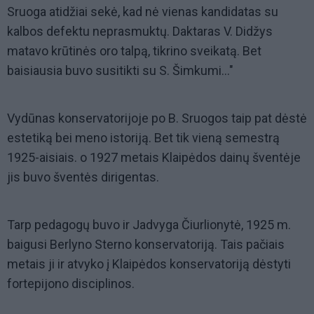
Sruoga atidžiai sekė, kad nė vienas kandidatas su
kalbos defektu neprasmuktų. Daktaras V. Didžys
matavo krūtinės oro talpą, tikrino sveikatą. Bet
baisiausia buvo susitikti su S. Šimkumi..."
Vydūnas konservatorijoje po B. Sruogos taip pat dėstė
estetiką bei meno istoriją. Bet tik vieną semestrą
1925-aisiais. o 1927 metais Klaipėdos dainų šventėje
jis buvo šventės dirigentas.
Tarp pedagogų buvo ir Jadvyga Čiurlionytė, 1925 m.
baigusi Berlyno Sterno konservatoriją. Tais pačiais
metais ji ir atvyko į Klaipėdos konservatoriją dėstyti
fortepijono disciplinos.