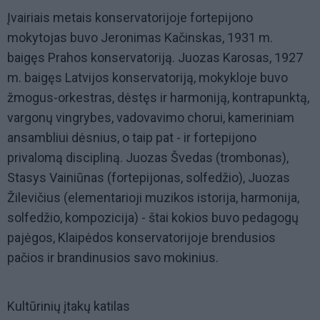
Įvairiais metais konservatorijoje fortepijono
mokytojas buvo Jeronimas Kačinskas, 1931 m.
baigęs Prahos konservatoriją. Juozas Karosas, 1927
m. baigęs Latvijos konservatoriją, mokykloje buvo
žmogus-orkestras, dėstęs ir harmoniją, kontrapunktą,
vargonų vingrybes, vadovavimo chorui, kameriniam
ansambliui dėsnius, o taip pat - ir fortepijono
privalomą discipliną. Juozas Švedas (trombonas),
Stasys Vainiūnas (fortepijonas, solfedžio), Juozas
Žilevičius (elementarioji muzikos istorija, harmonija,
solfedžio, kompozicija) - štai kokios buvo pedagogų
pajėgos, Klaipėdos konservatorijoje brendusios
pačios ir brandinusios savo mokinius.
Kultūrinių įtakų katilas