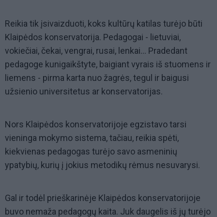
Reikia tik įsivaizduoti, koks kultūrų katilas turėjo būti
Klaipėdos konservatorija. Pedagogai - lietuviai,
vokiečiai, čekai, vengrai, rusai, lenkai... Pradedant
pedagoge kunigaikštyte, baigiant vyrais iš stuomens ir
liemens - pirma karta nuo žagrės, tegul ir baigusi
užsienio universitetus ar konservatorijas.
Nors Klaipėdos konservatorijoje egzistavo tarsi
vieninga mokymo sistema, tačiau, reikia spėti,
kiekvienas pedagogas turėjo savo asmeninių
ypatybių, kurių į jokius metodikų rėmus nesuvarysi.
Gal ir todėl prieškarinėje Klaipėdos konservatorijoje
buvo nemaža pedagogų kaita. Juk daugelis iš jų turėjo