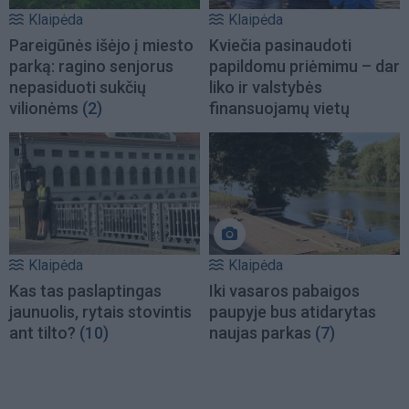
Klaipėda
Klaipėda
Pareigūnės išėjo į miesto
Kviečia pasinaudoti
parką: ragino senjorus
papildomu priėmimu – dar
nepasiduoti sukčių
liko ir valstybės
vilionėms
(2)
finansuojamų vietų
Klaipėda
Klaipėda
Kas tas paslaptingas
Iki vasaros pabaigos
jaunuolis, rytais stovintis
paupyje bus atidarytas
ant tilto?
(10)
naujas parkas
(7)