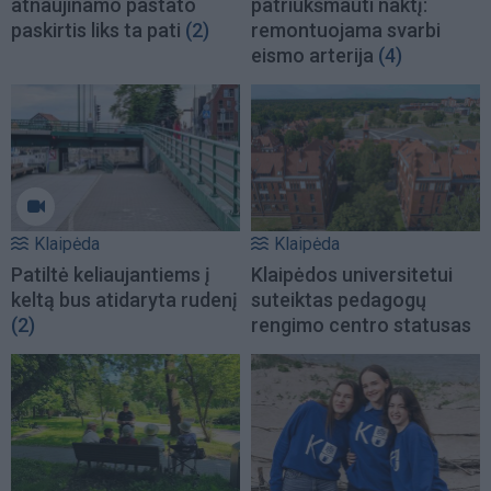
atnaujinamo pastato
patriukšmauti naktį:
paskirtis liks ta pati
(2)
remontuojama svarbi
eismo arterija
(4)
Klaipėda
Klaipėda
Patiltė keliaujantiems į
Klaipėdos universitetui
keltą bus atidaryta rudenį
suteiktas pedagogų
(2)
rengimo centro statusas