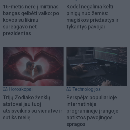
16-metis nėrė į mirtinas
Kodėl negalima kelti
bangas gelbėti vaiko: po
pinigų nuo žemės:
kovos su likimu
magiškos priežastys ir
sureagavo net
tykantys pavojai
prezidentas
Horoskopai
Technologijos
Trijų Zodiako ženklų
Perspėja: populiarioje
atstovai jau tuoj
internetinėje
atsisveikins su vienatve ir
programinėje įrangoje
sutiks meilę
aptiktos pavojingos
spragos