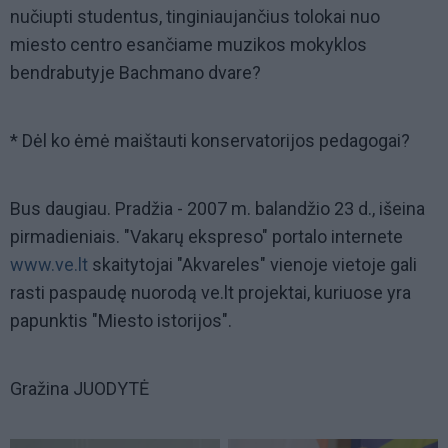
nučiupti studentus, tinginiaujančius tolokai nuo
miesto centro esančiame muzikos mokyklos
bendrabutyje Bachmano dvare?
* Dėl ko ėmė maištauti konservatorijos pedagogai?
Bus daugiau. Pradžia - 2007 m. balandžio 23 d., išeina
pirmadieniais. "Vakarų ekspreso" portalo internete
www.ve.lt
skaitytojai "Akvareles" vienoje vietoje gali
rasti paspaudę nuorodą ve.lt projektai, kuriuose yra
papunktis "Miesto istorijos".
Gražina JUODYTĖ