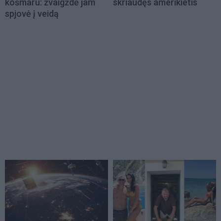
košmaru: žvaigždė jam
skriaudęs amerikietis
spjovė į veidą