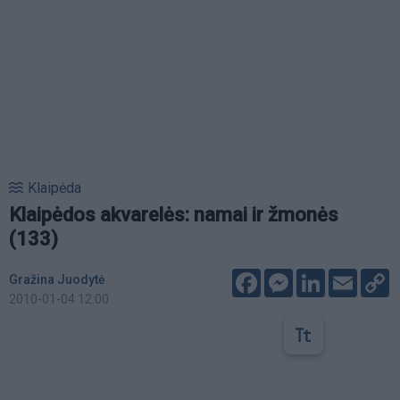
Klaipėda
Klaipėdos akvarelės: namai ir žmonės
(133)
Facebook
Messenger
LinkedIn
Email
C
Gražina Juodytė
L
2010-01-04 12:00