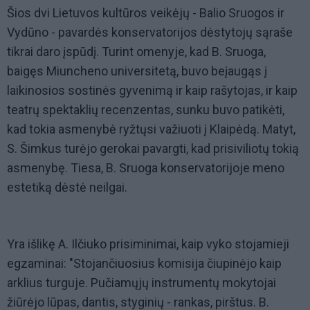
Šios dvi Lietuvos kultūros veikėjų - Balio Sruogos ir
Vydūno - pavardės konservatorijos dėstytojų sąraše
tikrai daro įspūdį. Turint omenyje, kad B. Sruoga,
baigęs Miuncheno universitetą, buvo beįaugąs į
laikinosios sostinės gyvenimą ir kaip rašytojas, ir kaip
teatrų spektaklių recenzentas, sunku buvo patikėti,
kad tokia asmenybė ryžtųsi važiuoti į Klaipėdą. Matyt,
S. Šimkus turėjo gerokai pavargti, kad prisiviliotų tokią
asmenybę. Tiesa, B. Sruoga konservatorijoje meno
estetiką dėstė neilgai.
Yra išlikę A. Ilčiuko prisiminimai, kaip vyko stojamieji
egzaminai: "Stojančiuosius komisija čiupinėjo kaip
arklius turguje. Pučiamųjų instrumentų mokytojai
žiūrėjo lūpas, dantis, styginių - rankas, pirštus. B.