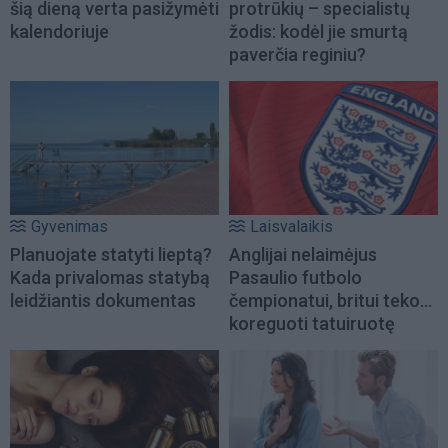
šią dieną verta pasižymėti
protrūkių – specialistų
kalendoriuje
žodis: kodėl jie smurtą
paverčia reginiu?
Gyvenimas
Laisvalaikis
Planuojate statyti lieptą?
Anglijai nelaimėjus
Kada privalomas statybą
Pasaulio futbolo
leidžiantis dokumentas
čempionatui, britui teko...
koreguoti tatuiruotę