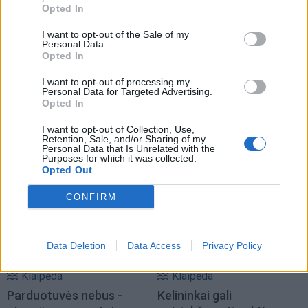
Opted In
I want to opt-out of the Sale of my
Personal Data.
Opted In
I want to opt-out of processing my
Personal Data for Targeted Advertising.
Opted In
I want to opt-out of Collection, Use,
Retention, Sale, and/or Sharing of my
TAIP PAT SKAITYKITE
Personal Data that Is Unrelated with the
Purposes for which it was collected.
Opted Out
CONFIRM
Data Deletion
Data Access
Privacy Policy
Klaipėda
Klaipėda
Parduotuvės nebus -
Kelininkai gali