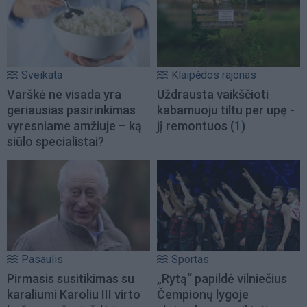
Sveikata
Klaipėdos rajonas
Varškė ne visada yra
Uždrausta vaikščioti
geriausias pasirinkimas
kabamuoju tiltu per upę -
vyresniame amžiuje – ką
jį remontuos
(1)
siūlo specialistai?
Pasaulis
Sportas
Pirmasis susitikimas su
„Rytą“ papildė vilniečius
karaliumi Karoliu III virto
Čempionų lygoje