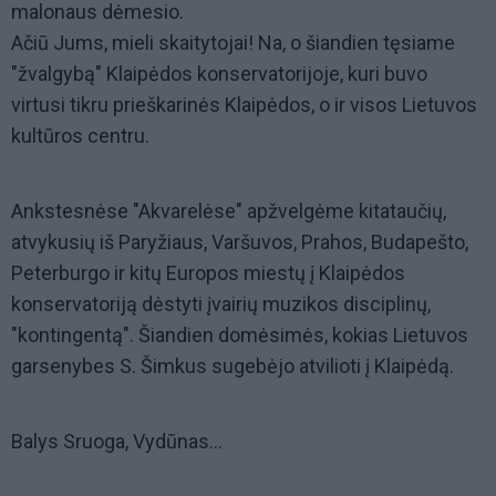
malonaus dėmesio.
Ačiū Jums, mieli skaitytojai! Na, o šiandien tęsiame
"žvalgybą" Klaipėdos konservatorijoje, kuri buvo
virtusi tikru prieškarinės Klaipėdos, o ir visos Lietuvos
kultūros centru.
Ankstesnėse "Akvarelėse" apžvelgėme kitataučių,
atvykusių iš Paryžiaus, Varšuvos, Prahos, Budapešto,
Peterburgo ir kitų Europos miestų į Klaipėdos
konservatoriją dėstyti įvairių muzikos disciplinų,
"kontingentą". Šiandien domėsimės, kokias Lietuvos
garsenybes S. Šimkus sugebėjo atvilioti į Klaipėdą.
Balys Sruoga, Vydūnas...