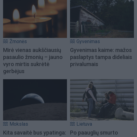
Žmonės
Gyvenimas
Mirė vienas aukščiausių
Gyvenimas kaime: mažos
pasaulio žmonių – jauno
paslaptys tampa dideliais
vyro mirtis sukrėtė
privalumais
gerbėjus
Mokslas
Lietuva
Kita savaitė bus ypatinga:
Po paauglių smurto