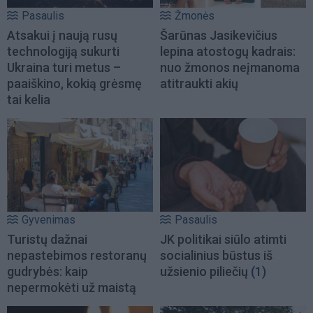
Pasaulis
Žmonės
Atsakui į naują rusų
Šarūnas Jasikevičius
technologiją sukurti
lepina atostogų kadrais:
Ukraina turi metus –
nuo žmonos neįmanoma
paaiškino, kokią grėsmę
atitraukti akių
tai kelia
Gyvenimas
Pasaulis
Turistų dažnai
JK politikai siūlo atimti
nepastebimos restoranų
socialinius būstus iš
gudrybės: kaip
užsienio piliečių
(1)
nepermokėti už maistą